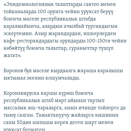
«Эпидемиологиялык талаптарды сактоо менен
тойканаларда 100 орунга чейин уруксат берүү
боюнча маселе республикалык штабда
каралмайынча, алардын ачылбай тургандыгын
эскертемин. Азыр жарандардан, ишкерлерден
кафе-ресторандардагы орундарды 100-150гө чейин
көбөйтүү боюнча талаптар, суранычтар түшүп
жатат».
Боронов бул маселе кырдаалга жараша каралышы
ыктымал экенин кошумчалады.
Коронавируска каршы күрөш боюнча
республикалык штаб март айынан тартып
массалык иш-чараларга, анын ичинде тойлорго да
тыюу салган. Тамактануучу жайларга кишинин
саны 50дөн ашпашы керек деген шарт менен
уруксат берилген.