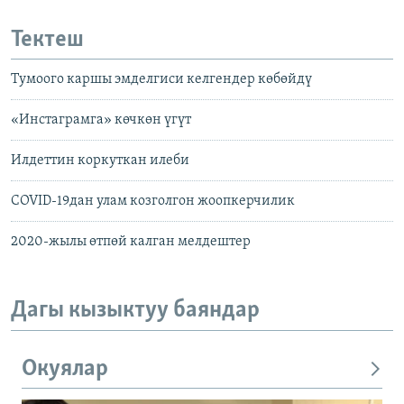
Тектеш
Тумоого каршы эмделгиси келгендер көбөйдү
«Инстаграмга» көчкөн үгүт
Илдеттин коркуткан илеби
COVID-19дан улам козголгон жоопкерчилик
2020-жылы өтпөй калган мелдештер
Дагы кызыктуу баяндар
Окуялар