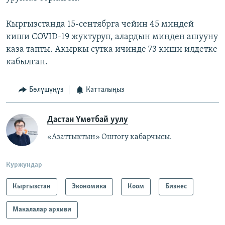
Кыргызстанда 15-сентябрга чейин 45 миңдей
киши COVID-19 жуктуруп, алардын миңден ашууну
каза тапты. Акыркы сутка ичинде 73 киши илдетке
кабылган.
Бөлүшүңүз
Катталыңыз
Дастан Үмөтбай уулу
«Азаттыктын» Оштогу кабарчысы.
Куржундар
Кыргызстан
Экономика
Коом
Бизнес
Макалалар архиви