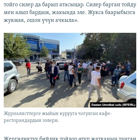
тойго силер да барып атасыңар. Силер барган тойду
мен алып бардым, жакында эле. Жукса баарыбызга
жукмак, ошон үчүн ачкыла».
Журналисттерге жыйын курууга чогулган кафе-
ресторандардын ээлери.
Жергиликтүү бийлик тойлор өтүп жатканын танган