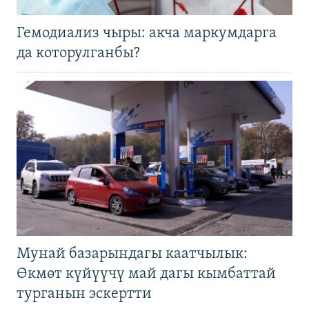
Гемодиализ чыры: акча маркумдарга
да которулганбы?
Мунай базарындагы каатчылык:
Өкмөт күйүүчү май дагы кымбаттай
турганын эскертти