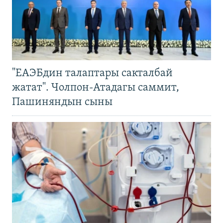
"ЕАЭБдин талаптары сакталбай
жатат". Чолпон-Атадагы саммит,
Пашиняндын сыны