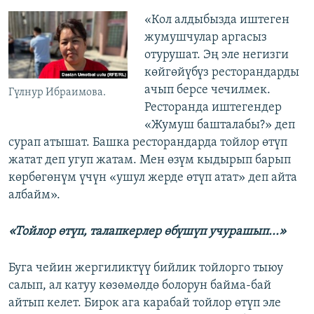
«Кол алдыбызда иштеген
жумушчулар аргасыз
отурушат. Эң эле негизги
көйгөйүбүз ресторандарды
ачып берсе чечилмек.
Гүлнур Ибраимова.
Ресторанда иштегендер
«Жумуш башталабы?» деп
сурап атышат. Башка ресторандарда тойлор өтүп
жатат деп угуп жатам. Мен өзүм кыдырып барып
көрбөгөнүм үчүн «ушул жерде өтүп атат» деп айта
албайм».
«Тойлор өтүп, талапкерлер өбүшүп учурашып...»
Буга чейин жергиликтүү бийлик тойлорго тыюу
салып, ал катуу көзөмөлдө болорун байма-бай
айтып келет. Бирок ага карабай тойлор өтүп эле