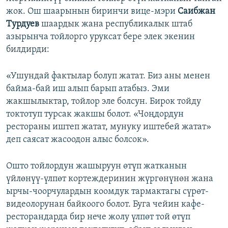
жок. Ош шаарынын биринчи вице-мэри
Саибжан
Турдуев
шаардык жана республикалык штаб
азырынча тойлорго уруксат бере элек экенин
билдирди:
«Ушундай фактылар болуп жатат. Биз аны менен
байма-бай иш алып барып атабыз. Эми
жакшылыктар, тойлор эле болсун. Бирок тойду
токтотуп турсак жакшы болот. «Чоңдордун
рестораны иштеп жатат, мунуку иштебей жатат»
деп саясат жасоодон алыс болсок».
Ошто тойлордун жашыруун өтүп жатканын
үйлөнүү-үлпөт кортеждеринин жүргөнүнөн жана
ырчы-чоорчулардын коомдук тармактагы сүрөт-
видеолорунан байкоого болот. Буга чейин кафе-
ресторандарда бир нече жолу үлпөт той өтүп