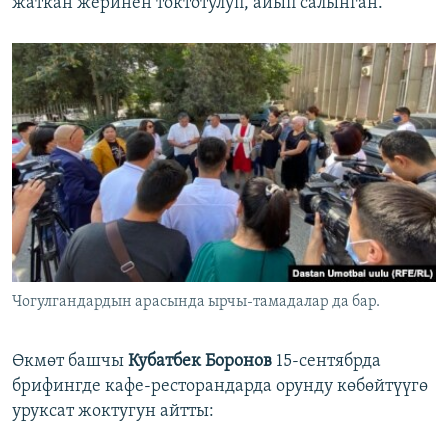
жаткан жеринен токтотулуп, айып салынган.
Чогулгандардын арасында ырчы-тамадалар да бар.
Өкмөт башчы
Кубатбек Боронов
15-сентябрда
брифингде кафе-ресторандарда орунду көбөйтүүгө
уруксат жоктугун айтты: