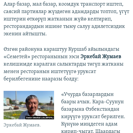
Алар базар, мал базар, коомдук транспорт иштеп,
саясий партиялар жүздөгөн адамдарды топтоп, үгүт
иштерин өткөрүп жатканын жүйө келтирип,
ресторандардын ишине тыюу салуу адилетсиздик
экенин айтышты.
Өзгөн районуна караштуу Куршаб айылындагы
«Семетей» ресторанынын ээси
Эркебай Жумаев
келишимде каралган салыктарды төгүп жатканы
менен ресторанын иштетүүгө уруксат
берилбегенине нааразы болду:
«Учурда базарлардын
баары ачык. Кара-Суунун
базарына Өзбекстандан
кирүүгө уруксат берилген.
Күнүнө миңдеген адам
Эркебай Жумаев.
кирип-чыгат. Шаардагы