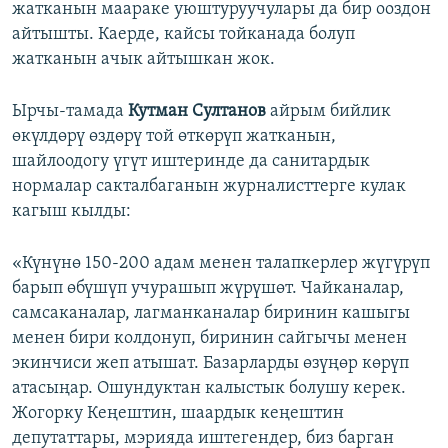
жатканын маараке уюштуруучулары да бир ооздон
айтышты. Каерде, кайсы тойканада болуп
жатканын ачык айтышкан жок.
Ырчы-тамада
Кутман Султанов
айрым бийлик
өкүлдөрү өздөрү той өткөрүп жатканын,
шайлоодогу үгүт иштеринде да санитардык
нормалар сакталбаганын журналисттерге кулак
кагыш кылды:
«Күнүнө 150-200 адам менен талапкерлер жүгүрүп
барып өбүшүп учурашып жүрүшөт. Чайканалар,
самсаканалар, лагманканалар биринин кашыгы
менен бири колдонуп, биринин сайгычы менен
экинчиси жеп атышат. Базарларды өзүңөр көрүп
атасыңар. Ошундуктан калыстык болушу керек.
Жогорку Кеңештин, шаардык кеңештин
депутаттары, мэрияда иштегендер, биз барган