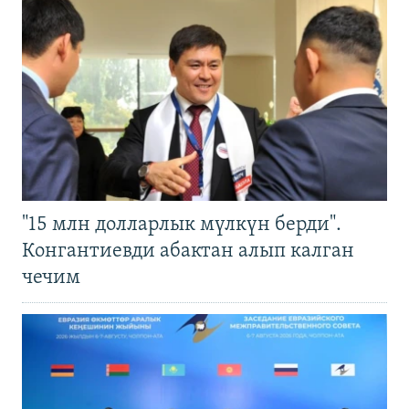
"15 млн долларлык мүлкүн берди".
Конгантиевди абактан алып калган
чечим