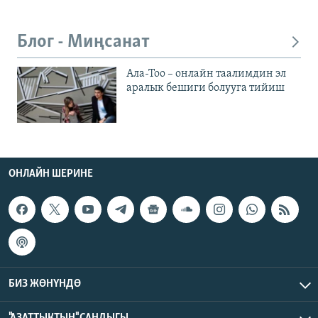
Блог - Миңсанат
Ала-Тоо – онлайн таалимдин эл
аралык бешиги болууга тийиш
ОНЛАЙН ШЕРИНЕ
БИЗ ЖӨНҮНДӨ