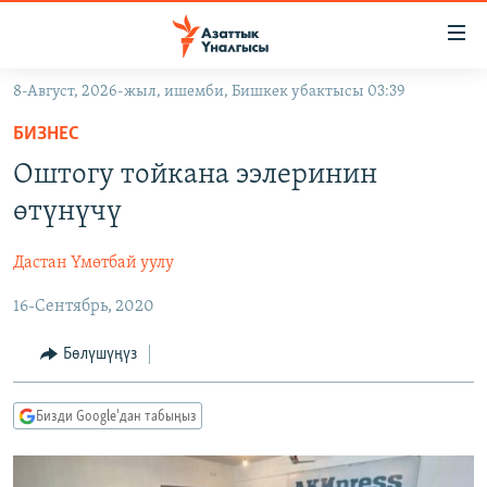
Линктер
Мазмунга
өтүңүз
8-Август, 2026-жыл, ишемби, Бишкек убактысы 03:39
Навигацияга
ЖАҢЫЛЫКТАР
өтүңүз
БИЗНЕС
КЫРГЫЗСТАН
Издөөгө
Оштогу тойкана ээлеринин
салыңыз
ДҮЙНӨ
КЫРГЫЗСТАН
өтүнүчү
УКРАИНА
САЯСАТ
ДҮЙНӨ
Дастан Үмөтбай уулу
АТАЙЫН ИЛИКТӨӨ
ЭКОНОМИКА
БОРБОР АЗИЯ
16-Сентябрь, 2020
ТВ ПРОГРАММАЛАР
МАДАНИЯТ
ПОДКАСТ
БҮГҮН АЗАТТЫКТА
Бөлүшүңүз
ӨЗГӨЧӨ ПИКИР
ЭКСПЕРТТЕР ТАЛДАЙТ
Бизди Google'дан табыңыз
БИЗ ЖАНА ДҮЙНӨ
Русский
ДАНИСТЕ