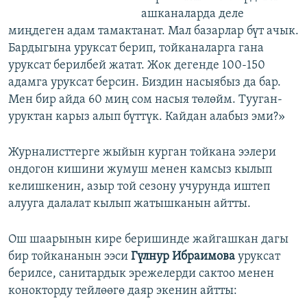
ашканаларда деле
миңдеген адам тамактанат. Мал базарлар бүт ачык.
Бардыгына уруксат берип, тойканаларга гана
уруксат берилбей жатат. Жок дегенде 100-150
адамга уруксат берсин. Биздин насыябыз да бар.
Мен бир айда 60 миң сом насыя төлөйм. Тууган-
уруктан карыз алып бүттүк. Кайдан алабыз эми?»
Журналисттерге жыйын курган тойкана ээлери
ондогон кишини жумуш менен камсыз кылып
келишкенин, азыр той сезону учурунда иштеп
алууга далалат кылып жатышканын айтты.
Ош шаарынын кире беришинде жайгашкан дагы
бир тойкананын ээси
Гүлнур Ибраимова
уруксат
берилсе, санитардык эрежелерди сактоо менен
конокторду тейлөөгө даяр экенин айтты: