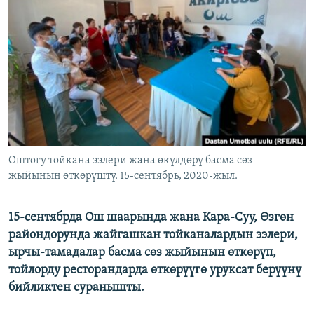
ОНЛАЙН ШЕРИНЕ
ЭЖЕ-СИҢДИЛЕР
АЗАТТЫК+
ЫҢГАЙСЫЗ СУРООЛОР
ЭЕ/АРнун бардык сайттары
Оштогу тойкана ээлери жана өкүлдөрү басма сөз
жыйынын өткөрүштү. 15-сентябрь, 2020-жыл.
15-сентябрда Ош шаарында жана Кара-Суу, Өзгөн
райондорунда жайгашкан тойканалардын ээлери,
ырчы-тамадалар басма сөз жыйынын өткөрүп,
тойлорду ресторандарда өткөрүүгө уруксат берүүнү
бийликтен суранышты.