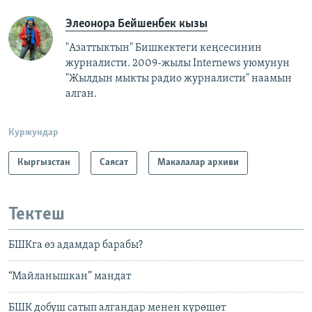
Элеонора Бейшенбек кызы
"Азаттыктын" Бишкектеги кеңсесинин
журналисти. 2009-жылы Internews уюмунун
"Жылдын мыкты радио журналисти" наамын
алган.
Куржундар
Кыргызстан
Саясат
Макалалар архиви
Тектеш
БШКга өз адамдар барабы?
“Майланышкан” мандат
БШК добуш сатып алгандар менен күрөшөт