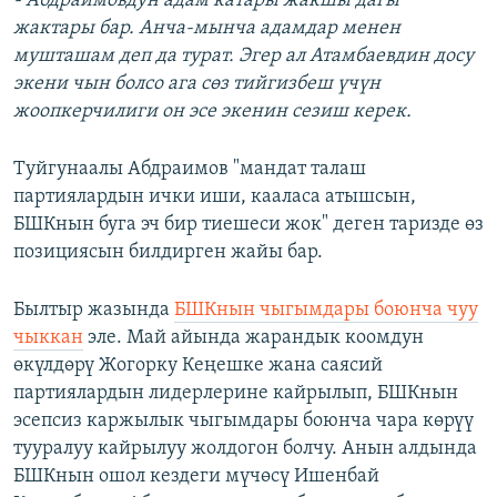
- Абдраимовдун адам катары жакшы дагы
жактары бар. Анча-мынча адамдар менен
мушташам деп да турат. Эгер ал Атамбаевдин досу
экени чын болсо ага сөз тийгизбеш үчүн
жоопкерчилиги он эсе экенин сезиш керек.
Туйгунаалы Абдраимов "мандат талаш
партиялардын ички иши, кааласа атышсын,
БШКнын буга эч бир тиешеси жок" деген таризде өз
позициясын билдирген жайы бар.
Былтыр жазында
БШКнын чыгымдары боюнча чуу
чыккан
эле. Май айында жарандык коомдун
өкүлдөрү Жогорку Кеңешке жана саясий
партиялардын лидерлерине кайрылып, БШКнын
эсепсиз каржылык чыгымдары боюнча чара көрүү
тууралуу кайрылуу жолдогон болчу. Анын алдында
БШКнын ошол кездеги мүчөсү Ишенбай