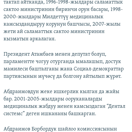
тактап айтканда, 1996-1998-жылдары саламаттык
сактоо министринин биринчи орун басары, 1998-
2000-жылдары Милдеттүү медициналык
камсыздандыруу корунун башчысы, 2007-жылы
жети ай саламаттык сактоо министринин
кызматын аркалаган.
Президент Атамбаев менен депутат болуп,
парламентте чогуу отурганда ымалашып, достук
мамилеси башталганы жана Социал-демократтар
партиясынын мүчөсү да болгону айтылып жүрөт.
Абдраимовдун жеке ишкерлик кылган да жайы
бар. 2001-2005-жылдары ооруканаларды
медициналык жабдуу менен камсыздаган “Дентал
системс” деген ишкананы башкарган.
Абдраимов Борбордук шайлоо комиссиясынын