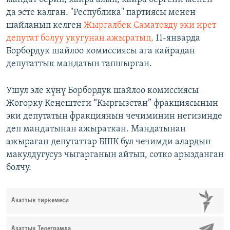
да эсте калган. "Республика" партиясы менен
шайланып келген
Жыргалбек Саматовду эки ирет
депутат болуу укугунан ажыратып,
11-январда
Борбордук шайлоо комиссиясы ага кайрадан
депутаттык мандатын тапшырган.
Ушул эле күнү Борбордук шайлоо комиссиясы
Жогорку Кеңештеги “Кыргызстан” фракциясынын
эки депутатын фракциянын чечиминин негизинде
деп мандатынан ажыраткан.​ Мандатынан
ажыраган депутаттар БШК бул чечимди алардын
макулдугусуз чыгарганын айтып, сотко арызданган
болчу.
Азаттык тиркемеси
Азаттык Телеграмда