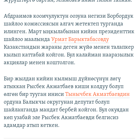
жүрүштөргө барган, Атамбаев анын тилин тапкан.
Абдраимов коомчулуктун оозуна негизи Борбордук
шайлоо комиссиясын алгач жетектеп турганда
илинген. Март ыңкылабынан кийин президенттик
шайлоо маалында
Урмат Барыктабасовду
Казакстандын жараны деген жүйө менен талапкер
кылып каттабай койгон. Бул калайман нааразылык
акциялар менен коштолгон.
Бир жылдан кийин кылмыш дүйнөсүнүн лөгү
атыккан Рысбек Акматбаев киши колдуу болуп
өлгөн бир тууган иниси
Тынычбек Акматбаевдин
ордуна Балыкчы округунан депутат болуп
шайланганда мандат бербей койгон. Бул окуядан
көп узабай эле Рысбек Акматбаевди белгисиз
адамдар атып кеткен.