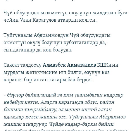
Чүй облусундагы өкмөттүн өкүлүнүн милдетин буга
чейин Улан Карагулов аткарып келген.
Туйгунаалы Абдраимовдун Чүй облусундагы
өкмөттүн өкүлү болушун кубаттагандар да,
сындагандар да көп болууда.
Саясат талдоочу
Алмазбек Акматалиев
БШКнын
мурдагы жетекчисине иш билги, өзүнүн көз
карашы бар инсан катары баа берди:
- Өзүңөр байкагандай эч ким тааныбаган кадрлар
көбөйүп кетти. Аларга караганда облус, район
башына тажрыйбалуу, эл менен иштей алган
адамдар келсе жакшы эле. Туйгунаалы Абдраимов
жакшы аткаруучу. Чүйдө кадыр-баркы бийик.