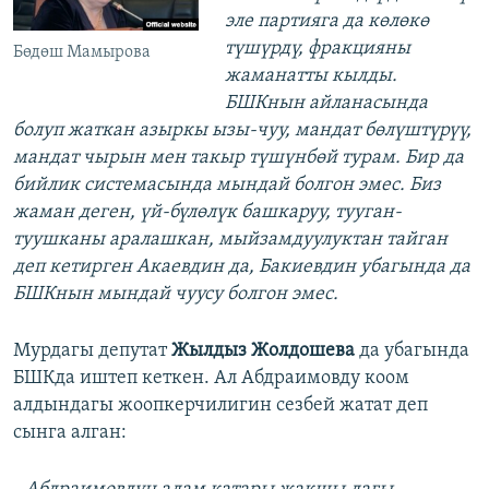
эле партияга да көлөкө
түшүрдү, фракцияны
Бөдөш Мамырова
жаманатты кылды.
БШКнын айланасында
болуп жаткан азыркы ызы-чуу, мандат бөлүштүрүү,
мандат чырын мен такыр түшүнбөй турам. Бир да
бийлик системасында мындай болгон эмес. Биз
жаман деген, үй-бүлөлүк башкаруу, тууган-
туушканы аралашкан, мыйзамдуулуктан тайган
деп кетирген Акаевдин да, Бакиевдин убагында да
БШКнын мындай чуусу болгон эмес.
Мурдагы депутат
Жылдыз Жолдошева
да убагында
БШКда иштеп кеткен. Ал Абдраимовду коом
алдындагы жоопкерчилигин сезбей жатат деп
сынга алган: