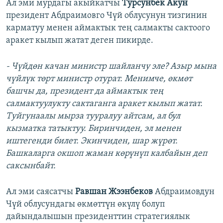
Ал эми мурдагы акыйкатчы
Турсунбек Акун
президент Абдраимовго Чүй облусунун тизгинин
карматуу менен аймактык тең салмакты сактоого
аракет кылып жатат деген пикирде.
- Чүйдөн качан министр шайланчу эле? Азыр мына
чүйлүк төрт министр отурат. Менимче, өкмөт
башчы да, президент да аймактык тең
салмактуулукту сактаганга аракет кылып жатат.
Туйгунаалы мырза тууралуу айтсам, ал бул
кызматка татыктуу. Биринчиден, эл менен
иштегенди билет. Экинчиден, шар жүрөт.
Башкаларга окшоп жаман көрүнүп калбайын деп
саксынбайт.
Ал эми саясатчы
Равшан Жээнбеков
Абдраимовдун
Чүй облусундагы өкмөттүн өкүлү болуп
дайындалышын президенттин стратегиялык