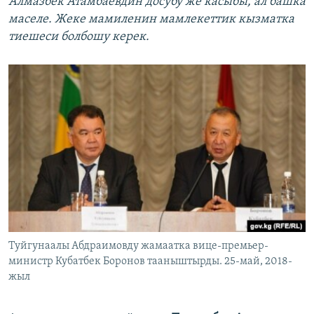
Алмазбек Атамбаевдин досубу же касыбы, ал башка
маселе. Жеке мамиленин мамлекеттик кызматка
тиешеси болбошу керек.
Туйгунаалы Абдраимовду жамаатка вице-премьер-
министр Кубатбек Боронов тааныштырды. 25-май, 2018-
жыл