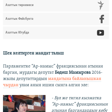
Азаттык тиркемеси
Азаттык Фейсбукта
Азаттык Ютубда
Шек келтирген мандат талаш
Парламентке “Ар-намыс” фракциясынан атынан
барган, мурдагы депутат
Бөдөш Мамырова
2016-
жылы депутаттардын
мандатына байланышкан
чырдан
улам анын ишин сынга алган эле:
- Бул же тигил кызматка
“Ар-намыс” фракциясынын
атынан баргандардын көбү