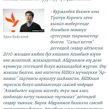
​- Курманбек Бакиев аны
Түштүк Кореяга элчи
кылып жибергенде
Атамбаев экөөнүн
ортосунда таарынычтар
Эдил Байсалов
болгон. "Сатып кетти"
дегендей сөздөр айтылган.
2010-жылдан кийин бул кишини Атамбаев өзүнө
көп жолотпой, жакындатпай, Абдраимов өзү деле
күнөөсүн сезгендей болуп жакындабай жүргөн. Өзү
жакшы билген, көп иштеген БШКга мүчөлүккө “Ар-
намыс” партиясы аркылуу шайланган. БШКнын
төрагасы болуп шайланганда саясий чөйрөдө
"Атамбаевге каршы иштейт, өчүн эми алат,
шайлоодо катуу талашып-тартышат" дегендей
сөздөр чыккан. Бирок Абдраимов башкача саясий