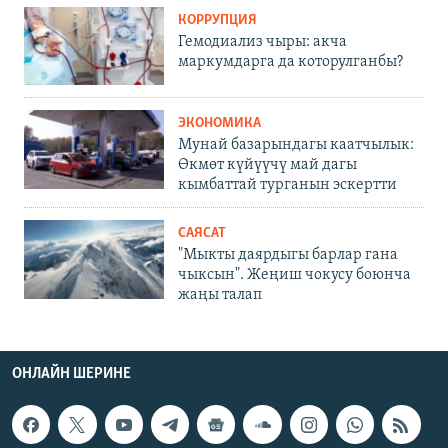
КОРРУПЦИЯ
Гемодиализ чыры: акча
маркумдарга да которулганбы?
ЭКОНОМИКА
Мунай базарындагы каатчылык:
Өкмөт күйүүчү май дагы
кымбаттай турганын эскертти
САЯСАТ
"Мыкты даярдыгы барлар гана
чыксын". Жеңиш чокусу боюнча
жаңы талап
ОНЛАЙН ШЕРИНЕ