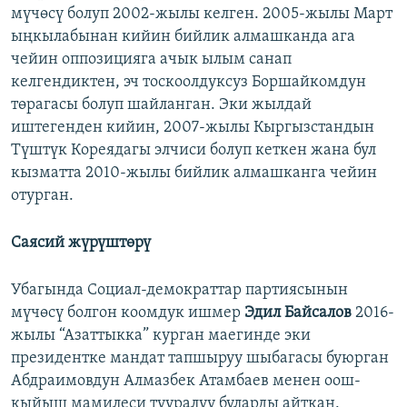
мүчөсү болуп 2002-жылы келген. 2005-жылы Март
ыңкылабынан кийин бийлик алмашканда ага
чейин оппозицияга ачык ылым санап
келгендиктен, эч тоскоолдуксуз Боршайкомдун
төрагасы болуп шайланган. Эки жылдай
иштегенден кийин, 2007-жылы Кыргызстандын
Түштүк Кореядагы элчиси болуп кеткен жана бул
кызматта 2010-жылы бийлик алмашканга чейин
отурган.
Саясий жүрүштөрү
Убагында Социал-демократтар партиясынын
мүчөсү болгон коомдук ишмер
Эдил Байсалов
2016-
жылы “Азаттыкка” курган маегинде эки
президентке мандат тапшыруу шыбагасы буюрган
Абдраимовдун Алмазбек Атамбаев менен оош-
кыйыш мамилеси тууралуу буларды айткан.