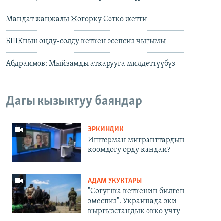
Мандат жаңжалы Жогорку Сотко жетти
БШКнын оңду-солду кеткен эсепсиз чыгымы
Абдраимов: Мыйзамды аткарууга милдеттүүбүз
Дагы кызыктуу баяндар
ЭРКИНДИК
Иштерман мигранттардын
коомдогу орду кандай?
АДАМ УКУКТАРЫ
"Согушка кеткенин билген
эмеспиз". Украинада эки
кыргызстандык окко учту