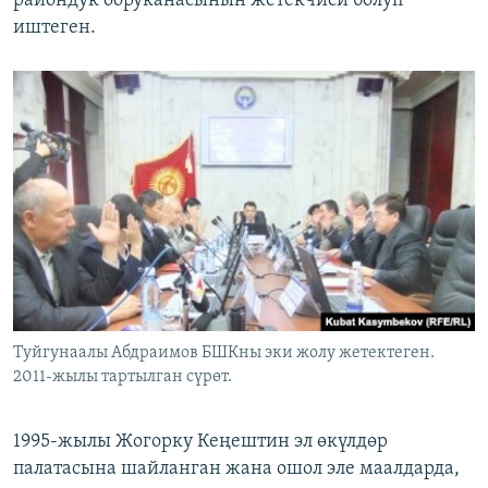
райондук ооруканасынын жетекчиси болуп
иштеген.
Туйгунаалы Абдраимов БШКны эки жолу жетектеген.
2011-жылы тартылган сүрөт.
1995-жылы Жогорку Кеңештин эл өкүлдөр
палатасына шайланган жана ошол эле маалдарда,