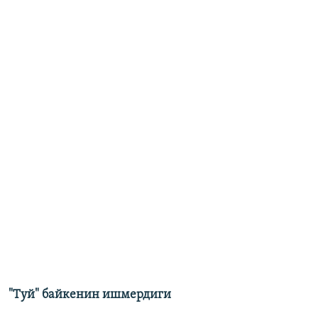
"Туй" байкенин ишмердиги