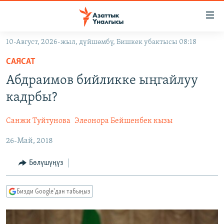
Линктер
Мазмунга
өтүңүз
10-Август, 2026-жыл, дүйшөмбү, Бишкек убактысы 08:18
Навигацияга
ЖАҢЫЛЫКТАР
өтүңүз
САЯСАТ
КЫРГЫЗСТАН
Издөөгө
Абдраимов бийликке ыңгайлуу
салыңыз
ДҮЙНӨ
КЫРГЫЗСТАН
кадрбы?
УКРАИНА
САЯСАТ
ДҮЙНӨ
Санжи Туйтунова
Элеонора Бейшенбек кызы
АТАЙЫН ИЛИКТӨӨ
ЭКОНОМИКА
БОРБОР АЗИЯ
26-Май, 2018
ТВ ПРОГРАММАЛАР
МАДАНИЯТ
ПОДКАСТ
БҮГҮН АЗАТТЫКТА
Бөлүшүңүз
ӨЗГӨЧӨ ПИКИР
ЭКСПЕРТТЕР ТАЛДАЙТ
Бизди Google'дан табыңыз
БИЗ ЖАНА ДҮЙНӨ
Русский
ДАНИСТЕ