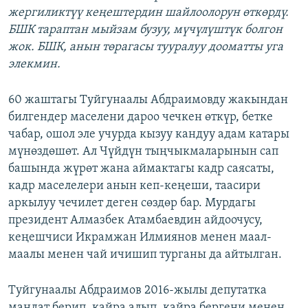
жергиликтүү кеңештердин шайлоолорун өткөрдү.
БШК тараптан мыйзам бузуу, мүчүлүштүк болгон
жок. БШК, анын төрагасы тууралуу дооматты уга
элекмин.
60 жаштагы Туйгунаалы Абдраимовду жакындан
билгендер маселени дароо чечкен өткүр, бетке
чабар, ошол эле учурда кызуу кандуу адам катары
мүнөздөшөт. Ал Чүйдүн тыңчыкмаларынын сап
башында жүрөт жана аймактагы кадр саясаты,
кадр маселелери анын кеп-кеңеши, таасири
аркылуу чечилет деген сөздөр бар. Мурдагы
президент Алмазбек Атамбаевдин айдоочусу,
кеңешчиси Икрамжан Илмиянов менен маал-
маалы менен чай ичишип турганы да айтылган.
Туйгунаалы Абдраимов 2016-жылы депутатка
мандат берип, кайра алып, кайра бергени менен