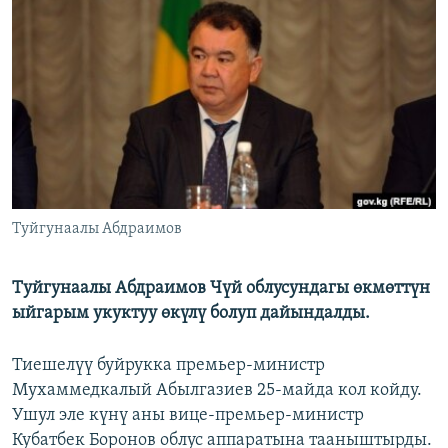
ОНЛАЙН ШЕРИНЕ
ЭЖЕ-СИҢДИЛЕР
АЗАТТЫК+
ЫҢГАЙСЫЗ СУРООЛОР
ЭЕ/АРнун бардык сайттары
Туйгунаалы Абдраимов
Туйгунаалы Абдраимов Чүй облусундагы өкмөттүн
ыйгарым укуктуу өкүлү болуп дайындалды.
Тиешелүү буйрукка премьер-министр
Мухаммедкалый Абылгазиев 25-майда кол койду.
Ушул эле күнү аны вице-премьер-министр
Кубатбек Боронов облус аппаратына тааныштырды.