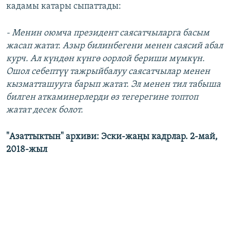
кадамы катары сыпаттады:
- Менин оюмча президент саясатчыларга басым
жасап жатат. Азыр билинбегени менен саясий абал
курч. Ал күндөн күнгө оорлой бериши мүмкүн.
Ошол себептүү тажрыйбалуу саясатчылар менен
кызматташууга барып жатат. Эл менен тил табыша
билген аткаминерлерди өз тегерегине топтоп
жатат десек болот.
"Азаттыктын" архиви: Эски-жаңы кадрлар. 2-май,
2018-жыл