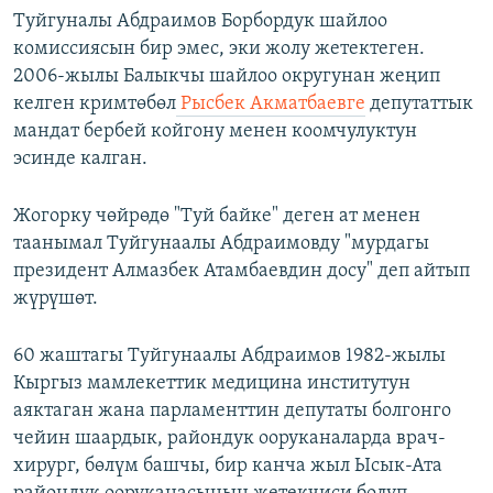
Туйгуналы Абдраимов Борбордук шайлоо
комиссиясын бир эмес, эки жолу жетектеген.
2006-жылы Балыкчы шайлоо округунан жеңип
келген кримтөбөл
Рысбек Акматбаевге
депутаттык
мандат бербей койгону менен коомчулуктун
эсинде калган.
Жогорку чөйрөдө "Туй байке" деген ат менен
таанымал Туйгунаалы Абдраимовду "мурдагы
президент Алмазбек Атамбаевдин досу" деп айтып
жүрүшөт.
60 жаштагы Туйгунаалы Абдраимов 1982-жылы
Кыргыз мамлекеттик медицина институтун
аяктаган жана парламенттин депутаты болгонго
чейин шаардык, райондук ооруканаларда врач-
хирург, бөлүм башчы, бир канча жыл Ысык-Ата