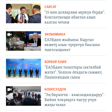
САЯСАТ
"15 млн долларлык мүлкүн берди".
Конгантиевди абактан алып
калган чечим
ЭКОНОМИКА
ЕАЭБдин жыйыны: Кыргыз
өкмөтү азык-түлүктүн баасына
тынчсызданат
БОРБОР АЗИЯ
"ЕАЭБдин талаптары сакталбай
жатат". Чолпон-Атадагы саммит,
Пашиняндын сыны
КООПСУЗДУК
"Эң биринчи – камсыздандыруу".
Бийик чокуларга чыгуу үчүн
жаңы талап