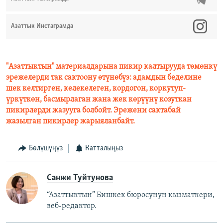
Азаттык Инстаграмда
"Азаттыктын" материалдарына пикир калтырууда төмөнкү
эрежелерди так сактоону өтүнөбүз: адамдын беделине
шек келтирген, келекелеген, кордогон, коркутуп-
үркүткөн, басмырлаган жана жек көрүүнү козуткан
пикирлерди жазууга болбойт. Эрежени сактабай
жазылган пикирлер жарыяланбайт.
Бөлүшүңүз
Катталыңыз
Санжи Туйтунова
“Азаттыктын” Бишкек бюросунун кызматкери,
веб-редактор.