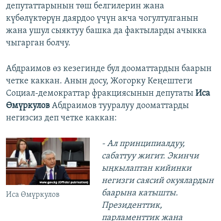
депутаттарынын төш белгилерин жана
күбөлүктөрүн даярдоо үчүн акча чогултулганын
жана ушул сыяктуу башка да фактыларды ачыкка
чыгарган болчу.
Абдраимов өз кезегинде бул дооматтардын баарын
четке каккан. Анын досу, Жогорку Кеңештеги
Социал-демократтар фракциясынын депутаты
Иса
Өмүркулов
Абдраимов тууралуу дооматтарды
негизсиз деп четке каккан:
- Ал принципиалдуу,
сабаттуу жигит. Экинчи
ыңкылаптан кийинки
негизги саясий окуялардын
баарына катышты.
Иса Өмүркулов
Президенттик,
парламенттик жана