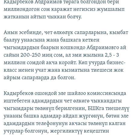
Кадырбеков Абдраимов төрага болгондон бери
миллиондогон сом каражат негизсиз жумшалып
жатканын айтып чыккан болчу.
Анын эсебинде, чет өлкөлүк сапарларына, кымбат
баалуу унаасына жана башкага кеткен
чыгымдардын баарын кошкондо Абдраимовго ай
сайын 200-250 миң сом, ал эми жылына 2,5 - 3
миллион сомдой акча коройт. Көп учурда бизнес-
класс менен учат жана кызматына тиешеси жок
айрым сапарларда да болгон.
Кадырбеков ошондой эле шайлоо комиссиясында
иштебеген адамдардын чет өлкөгө чыккандагы
чыгымдары төлөнүп берилгенин, БШКга тиешелүү
унааны башка адамдар айдап жүргөнүн, бөтөн эле
адамдардын телефонунун акчасы төлөнүп калган
учурлар болгонун, жергиликтүү кеңештин