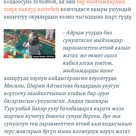
колдоосуна ээ болбой, ал эми
бар мыйзамдардын
толук кандуу иштебей
келгендиги акыры ушундай
аянычтуу окуялардын келип чыгышына шарт түздү.
-
Айрым учурда биз
сунуштаган мыйзамдар
парламенттен өтпөй калып
жатат, же өкмөт ошол
кабыл алган токтом,
мыйзамдарды ишке
ашырууда өзүнүн кайдыгерлигин көрсөтүүдө.
Мисалы, Ширин Айтматова балдардын укугун
коргоочу акыйкатчынын атайын бир орун
басарлыгын сунуштаган. Андан тышкары
Турсунбай Бакир уулу бачабаздарга карата жаза
шартын күчөтүү боюнча сунуш берген. Бул эки
сунуштун тең парламенттен өтпөй калгандыгынын
терс жактарын бүгүн мына коомчулук көрүп жатат.