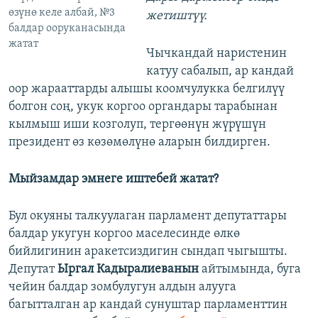
өзүнө келе албай, №3
жетиштүү.
балдар ооруканасында
жатат
Чычкандай наристенин
катуу сабалып, ар кандай
оор жарааттарды алышы коомчулукка белгилүү
болгон соң, укук коргоо органдары тарабынан
кылмыш иши козголуп, тергөөнүн жүрүшүн
президент өз көзөмөлүнө аларын билдирген.
Мыйзамдар эмнеге иштебей жатат?
Бул окуяны талкуулаган парламент депутаттары
балдар укугун коргоо маселесинде өлкө
бийлигинин аракетсиздигин сындап чыгышты.
Депутат
Ыргал Кадыралиеванын
айтымында, буга
чейин балдар зомбулугун алдын алууга
багытталган ар кандай сунуштар парламенттин