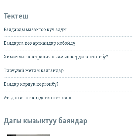
Тектеш
Балдарды мазактоо күч алды
Балдарга көз арткандар көбөйдү
Xимиялык кастрация кылмышкерди токтотобу?
Тирүүлөй жетим калгандар
Балдар кордук көргөнбү?
Атадан азап: көлдөгөн көз жаш...
Дагы кызыктуу баяндар