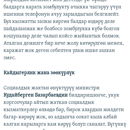
балдарга карата зомбулукту ачыкка чыгаруу үчүн
ишеним телефонун ачуу зарылдыгын белгилейт.
Бул кызматты запкы көргөн балдар өздөрү деле
пайдаланмак же болбосо зомбулукка күбө болгон
кошуналар деле чалып койсо жыйынтык болмок.
Аталган демилге бир нече жолу көтөрүлгөн менен,
каражат жок деген себептен улам ишке ашкан
эмес.
Кайдыгерлик жана зөөкүрлүк
Социалдык жактан өнүктүрүү министри
Кудайберген Базарбаевдин
билдиришинче, укук
коргоочулар айтып жаткан социалдык
кызматкерлер өлкөдө бар, бирок алардын милдети
багар-көрөрү жок, өз алдынча оокат кыла албай
калган карыларга кам көрүү болуп саналат. Бүгүнкү