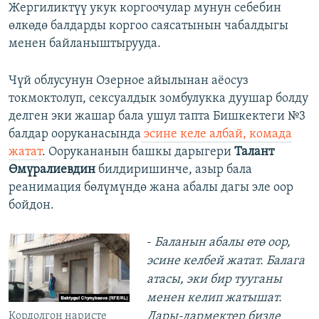
Жергиликтүү укук коргоочулар мунун себебин
өлкөдө балдарды коргоо саясатынын чабалдыгы
менен байланыштырууда.
Чүй облусунун Озерное айылынан аёосуз
токмоктолуп, сексуалдык зомбулукка дуушар болду
делген эки жашар бала ушул тапта Бишкектеги №3
балдар ооруканасында
эсине келе албай, комада
жатат
. Оорукананын башкы дарыгери
Талант
Өмүралиевдин
билдиришинче, азыр бала
реанимация бөлүмүндө жана абалы дагы эле оор
бойдон.
-
Баланын абалы өтө оор,
эсине келбей жатат. Балага
атасы, эки бир тууганы
менен келип жатышат.
Дары-дармектер бизде
Кордолгон наристе