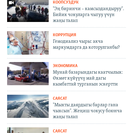
КООПСУЗДУК
"Эң биринчи – камсыздандыруу".
Бийик чокуларга чыгуу үчүн
жаңы талап
КОРРУПЦИЯ
Гемодиализ чыры: акча
маркумдарга да которулганбы?
ЭКОНОМИКА
Мунай базарындагы каатчылык:
Өкмөт күйүүчү май дагы
кымбаттай турганын эскертти
САЯСАТ
"Мыкты даярдыгы барлар гана
чыксын". Жеңиш чокусу боюнча
жаңы талап
САЯСАТ