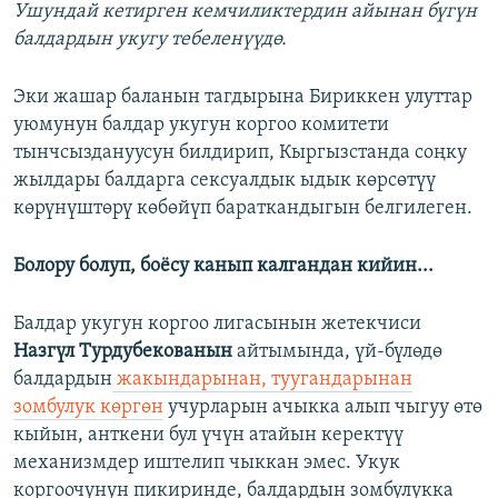
Ушундай кетирген кемчиликтердин айынан бүгүн
балдардын укугу тебеленүүдө.
Эки жашар баланын тагдырына Бириккен улуттар
уюмунун балдар укугун коргоо комитети
тынчсыздануусун билдирип, Кыргызстанда соңку
жылдары балдарга сексуалдык ыдык көрсөтүү
көрүнүштөрү көбөйүп бараткандыгын белгилеген.
Болору болуп, боёсу канып калгандан кийин...
Балдар укугун коргоо лигасынын жетекчиси
Назгүл Турдубекованын
айтымында, үй-бүлөдө
балдардын
жакындарынан, туугандарынан
зомбулук көргөн
учурларын ачыкка алып чыгуу өтө
кыйын, анткени бул үчүн атайын керектүү
механизмдер иштелип чыккан эмес. Укук
коргоочунун пикиринде, балдардын зомбулукка