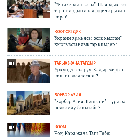
"75чилердин каты": Шаардык сот
тараптардын апелляция арызын
карайт
КООПСУЗДУК
Украин армиясы "жок кылган"
кыргызстандыктар кимдер?
ТАРЫХ ЖАНА ТАГДЫР
Үркүндү эскерүү: Кадыр мерген
кантип жол тоскон?
БОРБОР АЗИЯ
"Борбор Азия Шенгени": Туризм
чөлкөмдү байытабы?
КООМ
Чоң-Кара жана Таш-Төбө: