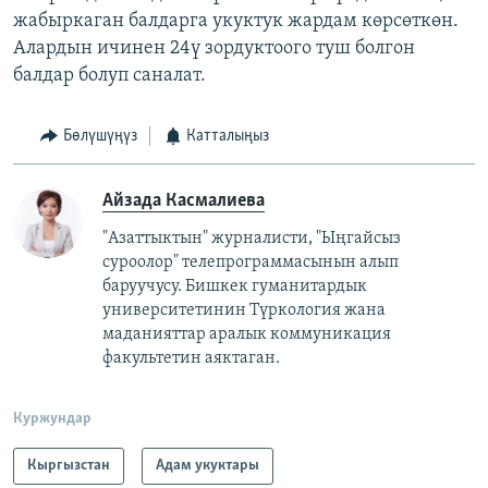
жабыркаган балдарга укуктук жардам көрсөткөн.
Алардын ичинен 24ү зордуктоого туш болгон
балдар болуп саналат.
Бөлүшүңүз
Катталыңыз
Айзада Касмалиева
"Азаттыктын" журналисти, "Ыңгайсыз
суроолор" телепрограммасынын алып
баруучусу. Бишкек гуманитардык
университетинин Түркология жана
маданияттар аралык коммуникация
факультетин аяктаган.
Куржундар
Кыргызстан
Адам укуктары