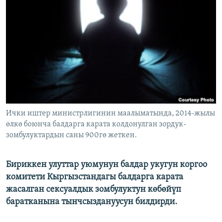
ОНЛАЙН ШЕРИНЕ
ЭЖЕ-СИҢДИЛЕР
АЗАТТЫК+
ЫҢГАЙСЫЗ СУРООЛОР
ЭЕ/АРнун бардык сайттары
Ички иштер министрлигинин маалыматында, 2014-жылы
өлкө боюнча балдарга карата колдонулган зордук-
зомбулуктардын саны 900гө жеткен.
Бириккен улуттар уюмунун балдар укугун коргоо
комитети Кыргызстандагы балдарга карата
жасалган сексуалдык зомбулуктун көбөйүп
баратканына тынчсыздануусун билдирди.