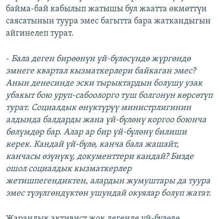
байма-бай кабылып жатышы бул жаатта өкмөттүн
саясатынын туура эмес багытта бара жаткандыгын
айгинелеп турат.
-
Бала деген бирөөнүн үй-бүлөсүндө жүргөндө
эмнеге квартал кызматкерлери байкаган эмес?
Анын денесинде эски тырыктардын болушу узак
убакыт бою уруп-сабоолорго туш болгонун көрсөтүп
турат. Социалдык өнүктүрүү министрлигинин
алдында балдарды жана үй-бүлөнү коргоо боюнча
бөлүмдөр бар. Алар ар бир үй-бүлөнү билиши
керек. Кандай үй-бүлө, канча бала жашайт,
канчасы өзүнүкү, документтери кандай? Бизде
ошол социалдык кызматкерлер
жетишпегендиктен, алардын жумуштары да туура
эмес түзүлгөндүктөн ушундай окуялар болуп жатат.
Жарандык активист жок дегенде үй-бүлөдө