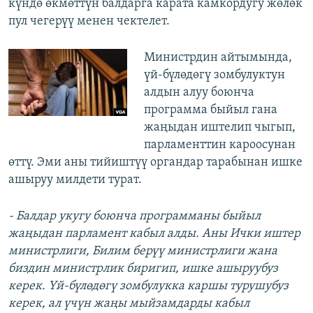
күндө өкмөттүн балдарга карата камкордугу жөлөк
пул чегерүү менен чектелет.
Министрдин айтымында,
үй-бүлөдөгү зомбулуктун
алдын алуу боюнча
программа быйыл гана
жаңыдан иштелип чыгып,
парламенттин кароосунан
өттү. Эми аны тийиштүү органдар тарабынан ишке
ашыруу милдети турат.
- Балдар укугу боюнча программаны быйыл
жаңыдан парламент кабыл алды. Аны Ички иштер
министрлиги, Билим берүү министрлиги жана
биздин министрлик биригип, ишке ашыруубуз
керек. Үй-бүлөдөгү зомбулукка каршы турушубуз
керек, ал үчүн жаңы мыйзамдарды кабыл