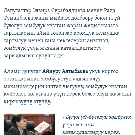
Депутаттар Элвира Сурабалдиева менен Рада
Туманбаева жаңы мыйзам долбоору боюнча үй-
бүлөлүк зомбулук кылган жаран жеңил жазага
тартыларын, айып төлөп же коомдук жумушка
тартылуу менен гана чектелерин айыптап,
зомбулук үчүн жазаны катаалдаштыруу
зарылдыгын сунуштады.
Ал эми депутат
Айнуру Алтыбаева
укук коргоо
органдарынан зомбулуктун алдын алуу
механизмдерин иштеп чыгууну, зомбулук кылган
күйөөлөр же аталар үчүн керек болсо өлүм жазасын
киргизүүнү өтүндү.
- Бүгүн үй-бүлөлүк зомбулук
үчүн жазаны
катаалдаштыруу керек.