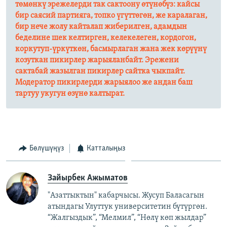
төмөнкү эрежелерди так сактоону өтүнөбүз: кайсы
бир саясий партияга, топко үгүттөгөн, же каралаган,
бир нече жолу кайталап жиберилген, адамдын
беделине шек келтирген, келекелеген, кордогон,
коркутуп-үркүткөн, басмырлаган жана жек көрүүнү
козуткан пикирлер жарыяланбайт. Эрежени
сактабай жазылган пикирлер сайтка чыкпайт.
Модератор пикирлерди жарыялоо же андан баш
тартуу укугун өзүнө калтырат.​
Бөлүшүңүз
Катталыңыз
Зайырбек Ажыматов
"Азаттыктын" кабарчысы. Жусуп Баласагын
атындагы Улуттук университетин бүтүргөн.
“Жалгыздык”, “Мелмил”, “Нөлү көп жылдар”