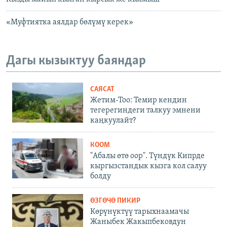
«Муфтиятка аялдар бөлүмү керек»
Дагы кызыктуу баяндар
САЯСАТ
Жетим-Тоо: Темир кендин
тегерегиндеги талкуу эмнени
каңкуулайт?
КООМ
"Абалы өтө оор". Түндүк Кипрде
кыргызстандык кызга кол салуу
болду
ӨЗГӨЧӨ ПИКИР
Көрүнүктүү тарыхнаамачы
Жаныбек Жакыпбековдун