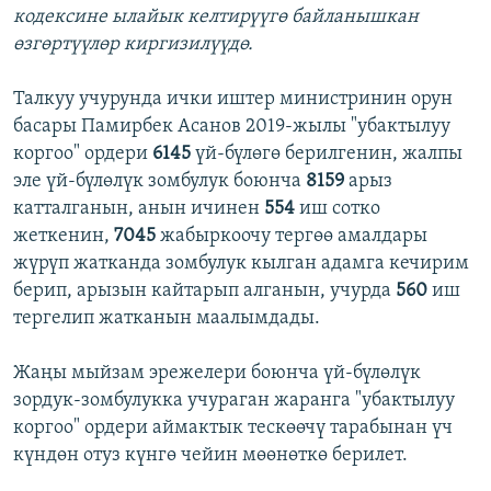
кодексине ылайык келтирүүгө байланышкан
өзгөртүүлөр киргизилүүдө.
Талкуу учурунда ички иштер министринин орун
басары Памирбек Асанов 2019-жылы "убактылуу
коргоо" ордери
6145
үй-бүлөгө берилгенин, жалпы
эле үй-бүлөлүк зомбулук боюнча
8159
арыз
катталганын, анын ичинен
554
иш сотко
жеткенин,
7045
жабыркоочу тергөө амалдары
жүрүп жатканда зомбулук кылган адамга кечирим
берип, арызын кайтарып алганын, учурда
560
иш
тергелип жатканын маалымдады.
Жаңы мыйзам эрежелери боюнча үй-бүлөлүк
зордук-зомбулукка учураган жаранга "убактылуу
коргоо" ордери аймактык тескөөчү тарабынан үч
күндөн отуз күнгө чейин мөөнөткө берилет.