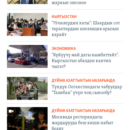
жаркын элесине
КЫРГЫЗСТАН
"75чилердин каты": Шаардык сот
тараптардын апелляция арызын
карайт
ЭКОНОМИКА
"Күйүүчү май дагы кымбаттайт".
Кыргызстан абалдан кантип
чыгат?
ДҮЙНӨ АЗАТТЫКТЫН НАЗАРЫНДА
Түндүк Ооганстандагы чабуулдар
"Талибан" үчүн чоң сынообу?
ДҮЙНӨ АЗАТТЫКТЫН НАЗАРЫНДА
Москвада ресторандагы
жардырууда беш киши набыт
болду