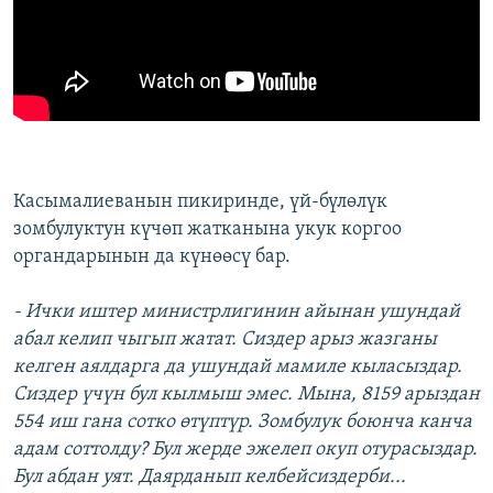
Касымалиеванын пикиринде, үй-бүлөлүк
зомбулуктун күчөп жатканына укук коргоо
органдарынын да күнөөсү бар.
-
Ички иштер министрлигинин айынан ушундай
абал келип чыгып жатат. Сиздер арыз жазганы
келген аялдарга да ушундай мамиле кыласыздар.
Сиздер үчүн бул кылмыш эмес. Мына, 8159 арыздан
554 иш гана сотко өтүптүр. Зомбулук боюнча канча
адам соттолду? Бул жерде эжелеп окуп отурасыздар.
Бул абдан уят. Даярданып келбейсиздерби...