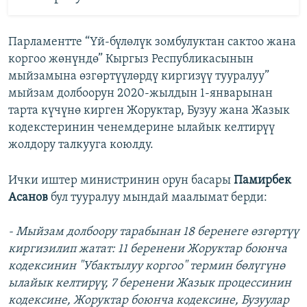
Парламентте “Үй-бүлөлүк зомбулуктан сактоо жана
коргоо жөнүндө” Кыргыз Республикасынын
мыйзамына өзгөртүүлөрдү киргизүү тууралуу”
мыйзам долбоорун 2020-жылдын 1-январынан
тарта күчүнө кирген Жоруктар, Бузуу жана Жазык
кодекстеринин ченемдерине ылайык келтирүү
жолдору талкууга коюлду.
Ички иштер министринин орун басары
Памирбек
Асанов
бул тууралуу мындай маалымат берди:
-
Мыйзам долбоору тарабынан 18 беренеге өзгөртүү
киргизилип жатат: 11 беренени Жоруктар боюнча
кодексинин "Убактылуу коргоо" термин бөлүгүнө
ылайык келтирүү, 7 беренени Жазык процессинин
кодексине, Жоруктар боюнча кодексине, Бузуулар