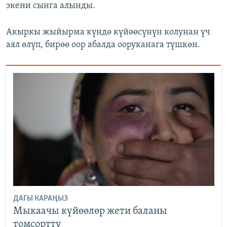
экени сынга алынды.
Акыркы жыйырма күндө күйөөсүнүн колунан үч
аял өлүп, бирөө оор абалда ооруканага түшкөн.
ДАГЫ КАРАҢЫЗ
Мыкаачы күйөөлөр жети баланы
томсортту