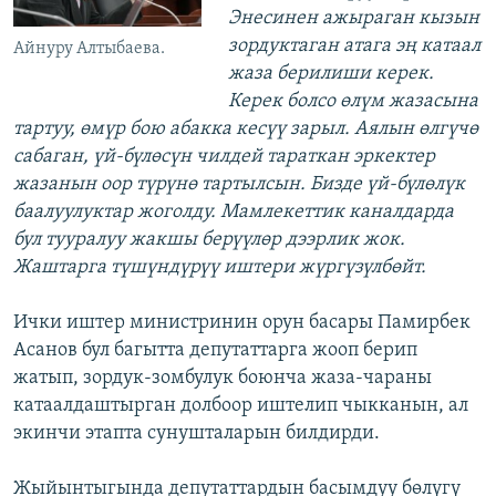
Энесинен ажыраган кызын
зордуктаган атага эң катаал
Айнуру Алтыбаева.
жаза берилиши керек.
Керек болсо өлүм жазасына
тартуу, өмүр бою абакка кесүү зарыл.
Аялын өлгүчө
сабаган, үй-бүлөсүн чилдей тараткан эркектер
жазанын оор түрүнө тартылсын. Бизде үй-бүлөлүк
баалуулуктар жоголду. Мамлекеттик каналдарда
бул тууралуу жакшы берүүлөр дээрлик жок.
Жаштарга түшүндүрүү иштери жүргүзүлбөйт.
Ички иштер министринин орун басары Памирбек
Асанов бул багытта депутаттарга жооп берип
жатып, зордук-зомбулук боюнча жаза-чараны
катаалдаштырган долбоор иштелип чыкканын, ал
экинчи этапта сунушталарын билдирди.
Жыйынтыгында депутаттардын басымдуу бөлүгү