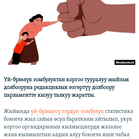
ОНЛАЙН ШЕРИНЕ
ЭЖЕ-СИҢДИЛЕР
АЗАТТЫК+
ЫҢГАЙСЫЗ СУРООЛОР
ЭЕ/АРнун бардык сайттары
Үй-бүлөлүк зомбулуктан коргоо тууралуу мыйзам
долбооруна редакциялык өзгөртүү долбоору
парламентте кызуу талкуу жаратты.
Жыйында
үй-бүлөдөгү зордук-зомбулук
статистика
боюнча жыл сайын өсүп баратканы айтылып, укук
коргоо органдарынын кылмышкерди жазалоо
жана кылмыштын алдын алуу боюнча иши чабал