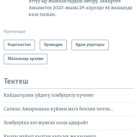
аттуу ыр жыйнактардын автору. Зайырбек
Ажыматов 2020-жылы 29-апрелде 44 жашында
каза тапкан.
Куржундар
Кыргызстан
Эркиндик
Адам укуктары
Макалалар архиви
Тектеш
Кайдыгерлик үйдөгү зомбулукту күчөтөт
Сатина: Ажырашкан күйөөм мага бензин чачты...
Зомбулукка көз жумган коом ыдырайт
Кызды майып кылган кырсык же кылмыш