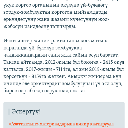
укук коргоо органынын өкүлүнө үй-бүлөдөгү
зордук-зомбулуктан коргогон мыйзамдарды
өркүндөтүүнү жана жазаны күчөтүүнүн жол-
жобосун изилдөөнү тапшырды.
Ички иштер министрлигинин маалыматына
караганда үй-бүлөлүк зомбулукка
чалдыккандардын саны жыл сайын өсүп баратат.
Тактап айтканда, 2012-жылы бул боюнча - 2415 окуя
катталса, 2017-жылы - 7114гө, ал эми 2019-жылы бул
көрсөткүч - 8159га жеткен. Акыркы жыйырма күн
ичинде эле эркектердин зомбулугунан үч аял өлүп,
бирөө оор абалда ооруканада жатат.
Эскертүү!
«Азаттыктын» материалдарына пикир калтырууда