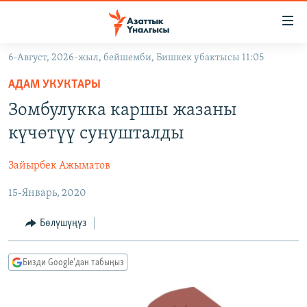
Линктер
Мазмунга
өтүңүз
6-Август, 2026-жыл, бейшемби, Бишкек убактысы 11:05
Навигацияга
ЖАҢЫЛЫКТАР
өтүңүз
АДАМ УКУКТАРЫ
КЫРГЫЗСТАН
Издөөгө
Зомбулукка каршы жазаны
салыңыз
ДҮЙНӨ
КЫРГЫЗСТАН
күчөтүү сунушталды
УКРАИНА
САЯСАТ
ДҮЙНӨ
Зайырбек Ажыматов
АТАЙЫН ИЛИКТӨӨ
ЭКОНОМИКА
БОРБОР АЗИЯ
15-Январь, 2020
ТВ ПРОГРАММАЛАР
МАДАНИЯТ
ПОДКАСТ
БҮГҮН АЗАТТЫКТА
Бөлүшүңүз
ӨЗГӨЧӨ ПИКИР
ЭКСПЕРТТЕР ТАЛДАЙТ
Бизди Google'дан табыңыз
БИЗ ЖАНА ДҮЙНӨ
Русский
ДАНИСТЕ