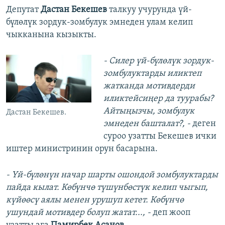
Депутат
Дастан Бекешев
талкуу учурунда үй-
бүлөлүк зордук-зомбулук эмнеден улам келип
чыкканына кызыкты.
- Силер үй-бүлөлүк зордук-
зомбулуктарды иликтеп
жатканда мотивдерди
иликтейсиңер да туурабы?
Айтыңызчы, зомбулук
Дастан Бекешев.
эмнеден башталат?, -
деген
суроо узатты Бекешев ички
иштер министринин орун басарына.
- Үй-бүлөнүн начар шарты ошондой зомбулуктарды
пайда кылат. Көбүнчө түшүнбөстүк келип чыгып,
күйөөсү аялы менен урушуп кетет. Көбүнчө
ушундай мотивдер болуп жатат..., -
деп жооп