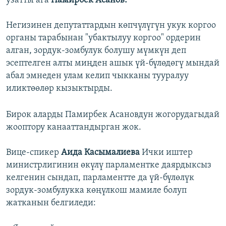
узатты ага
Памирбек Асанов.
Негизинен депутаттардын көпчүлүгүн укук коргоо
органы тарабынан "убактылуу коргоо" ордерин
алган, зордук-зомбулук болушу мүмкүн деп
эсептелген алты миңден ашык үй-бүлөдөгү мындай
абал эмнеден улам келип чыкканы тууралуу
иликтөөлөр кызыктырды.
Бирок аларды Памирбек Асановдун жогорудагыдай
жооптору канааттандырган жок.
Вице-спикер
Аида Касымалиева
Ички иштер
министрлигинин өкүлү парламентке даярдыксыз
келгенин сындап, парламентте да үй-бүлөлүк
зордук-зомбулукка көңүлкош мамиле болуп
жатканын белгиледи: