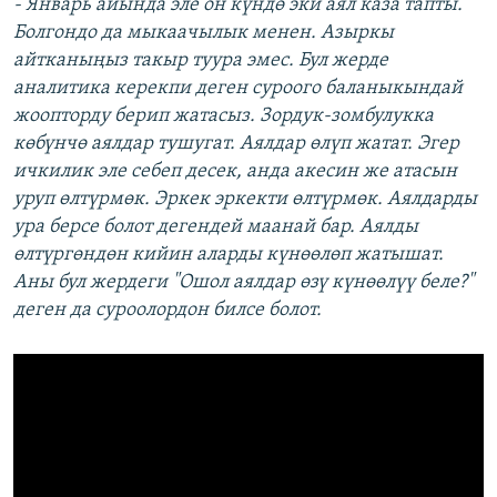
-
Январь айында эле он күндө эки аял каза тапты.
Болгондо да мыкаачылык менен. Азыркы
айтканыңыз такыр туура эмес. Бул жерде
аналитика керекпи деген суроого баланыкындай
жоопторду берип жатасыз. Зордук-зомбулукка
көбүнчө аялдар тушугат. Аялдар өлүп жатат. Эгер
ичкилик эле себеп десек, анда акесин же атасын
уруп өлтүрмөк. Эркек эркекти өлтүрмөк. Аялдарды
ура берсе болот дегендей маанай бар. Аялды
өлтүргөндөн кийин аларды күнөөлөп жатышат.
Аны бул жердеги "Ошол аялдар өзү күнөөлүү беле?"
деген да суроолордон билсе болот.