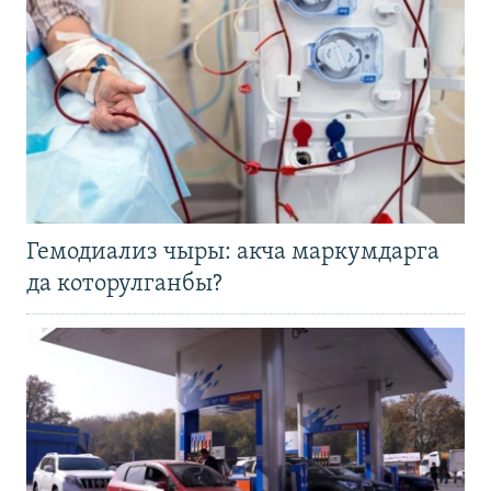
Гемодиализ чыры: акча маркумдарга
да которулганбы?