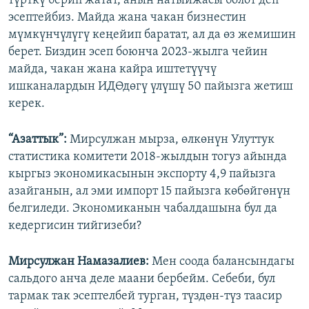
түрткү берип жатат, анын натыйжасы болот деп
эсептейбиз. Майда жана чакан бизнестин
мүмкүнчүлүгү кеңейип баратат, ал да өз жемишин
берет. Биздин эсеп боюнча 2023-жылга чейин
майда, чакан жана кайра иштетүүчү
ишканалардын ИДӨдөгү үлүшү 50 пайызга жетиш
керек.
“Азаттык”:
Мирсулжан мырза, өлкөнүн Улуттук
статистика комитети 2018-жылдын тогуз айында
кыргыз экономикасынын экспорту 4,9 пайызга
азайганын, ал эми импорт 15 пайызга көбөйгөнүн
белгиледи. Экономиканын чабалдашына бул да
кедергисин тийгизеби?
Мирсулжан Намазалиев:
Мен соода балансындагы
сальдого анча деле маани бербейм. Себеби, бул
тармак так эсептелбей турган, түздөн-түз таасир