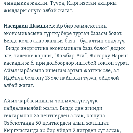
чындыкка жакын. Туура, Кыргызстан акыркы
жылдары өнүгө албай жатат.
Насирдин Шамшиев:
Ар бир мамлекеттин
экономикасына түрткү бере турган базасы болот.
Бизде колго алар жалгыз база – бул алтын өндүрүү.
“Бизде энергетика экономикага база болот” дедик
эле, тилекке каршы, “Камбар-Ата”, Жогорку Нарын
каскады ж.б. ири долбоорлор иштебей токтоп турат.
Айыл чарбасына ишеним артып жаттык эле, ал
ИДӨнүн болгону 13 эле пайызын түзүп, өйдөлөй
албай жатат.
Айыл чарбасындагы чоң мүмкүнчүлүк
пайдаланылбай жатат. Бизде дан эгинди
гектарынан 25 центнерден алсак, кошуна
Өзбекстанда 50 центнерден алып жатышат.
Кыргызстанда ар бир уйдан 2 литрден сүт алсак,