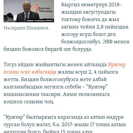
Кыргыз өкмөтүнүн 2018-
жылдын августундагы
токтому боюнча да жыл
аягына чейин 2,8 пайыздан
Насирдин Шамшиев.
жогору өсүш болот деп
болжолдогонбуз. ЭВФ менен
биздин божомол бирдей эле болууда.
Тогуз айдын жыйынтыгы менен айтканда
Кумтөр
кенин эске албаганда
жалпы өсүш 2, 4 пайызга
жетти. Биздин болжогонубузга жете албай
калганыбыздын негизги себеби – “Кумтөр”
ишканасынын таасири. Анын экономикага
кошкон салымы чоң.
“Кумтөр” былтыркыга караганда аз алтын өндүрө
турган болуп жатат, б.а. 2017-жылы 17 тонна алтын
өндүргөн болсо, быйыл 15 тонна алуу