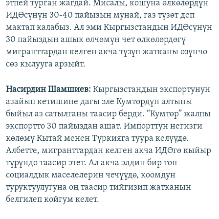
этпей турган жагдай. Мисалы, кошуна өлкөлөрдүн
ИДӨсүнүн 30-40 пайызын мунай, газ түзөт деп
мактап калабыз. Ал эми Кыргызстандын ИДӨсүнүн
30 пайыздын ашык өлчөмүн чет өлкөлөрдөгү
мигранттардан келген акча түзүп жатканы өзүнчө
сөз кылууга арзыйт.
Насирдин Шамшиев:
Кыргызстандын экспортунун
азайып кетишине дагы эле Кумтөрдүн алтыны
быйыл аз сатылганы таасир берди. “Кумтөр” жалпы
экспортто 30 пайыздан ашат. Импорттун негизги
көлөмү Кытай менен Түркияга туура келүүдө.
Албетте, мигранттардан келген акча ИДӨгө кыйыр
түрүндө таасир этет. Ал акча элдин бир топ
социалдык маселелерин чечүүдө, коомдун
туруктуулугуна оң таасир тийгизип жатканын
белгилеп койгум келет.