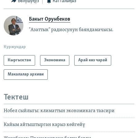
Бөлүшүңүз
Катталыңыз
Бакыт Орунбеков
"Азаттык" радиосунун баяндамачысы.
Куржундар
Кыргызстан
Экономика
Арай көз чарай
Макалалар архиви
Тектеш
Нобел сыйлыгы: климаттын экономикага таасири
Кайым айтыштырган карыз көйгөйү