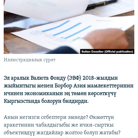
ОНЛАЙН ШЕРИНЕ
ЭЖЕ-СИҢДИЛЕР
АЗАТТЫК+
ЫҢГАЙСЫЗ СУРООЛОР
ЭЕ/АРнун бардык сайттары
Иллюстрациялык сүрөт
Эл аралык Валюта Фонду (ЭВФ) 2018-жылдын
жыйынтыгы менен Борбор Азия мамлекеттеринин
ичинен экономиканын эң төмөн көрсөткүчү
Кыргызстанда болорун билдирди.
Анын негизги себептери эмнеде? Өкмөттүн
аракетинин чабалдыгыбы же ички-сырткы
объективдүү жагдайлар жолтоо болуп жатабы?