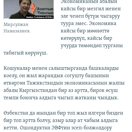
Экономиканын абалын
кайсы бир мезгил менен
эле ченеп бүтүм чыгаруу
туура эмес. Экономика
Мирсулжан
кайсы бир мөөнөттө
Намазалиев.
көтөрүлүп, кайсы бир
учурда төмөндөп турганы
табигый көрүнүш.
Кошуналар менен салыштырганда башкаларды
коелу, он жыл жарандык согушту башынын
өткөргөн Тажикстандын экономикасынын жалпы
абалы Кыргызстандан бир аз артта, бирок өсүш
темпи боюнча алдыга чыгып жатканы чындык.
Өзбекстан да мындан бир топ жыл илгери бизден
бир топ артта болчу, азыр алар ат чабым алдыга
кетти. Ошондуктан ЭВФтин эсеп-болжолдору