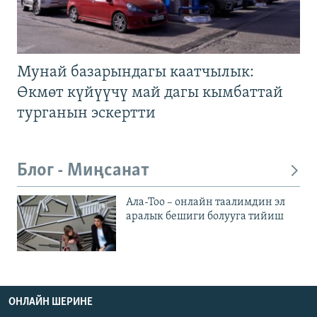
Мунай базарындагы каатчылык:
Өкмөт күйүүчү май дагы кымбаттай
турганын эскертти
Блог - Миңсанат
Ала-Тоо – онлайн таалимдин эл
аралык бешиги болууга тийиш
ОНЛАЙН ШЕРИНЕ