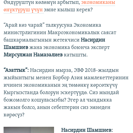
Өндүрүштүн көлөмүн арбытып,
экономиканы
өнүктүрүш үчүн
эмне кылыш керек?
“Арай көз чарай” талкуусуна Экономика
министрлигинин Макроэкономикалык саясат
башкармалыгынын жетекчиси
Насирдин
Шамшиев
жана экономика боюнча эксперт
Мирсулжан Намазалиев
катышты.
“Азаттык”:
Насирдин мырза, ЭВФ 2018-жылдын
жыйынтыгы менен Борбор Азия мамлекеттеринин
ичинен экономиканын эң төмөнкү көрсөткүчү
Кыргызстанда болорун эскертүүдө. Сиз мындай
божомолго кошуласызбы? Эгер ал чындыкка
жакын болсо, анын себептерин сиз эмнеден
көрөсүз?
Насирдин Шамшиев: