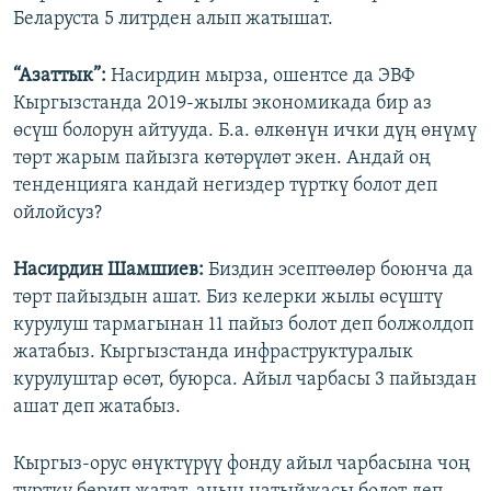
Беларуста 5 литрден алып жатышат.
“Азаттык”:
Насирдин мырза, ошентсе да ЭВФ
Кыргызстанда 2019-жылы экономикада бир аз
өсүш болорун айтууда. Б.а. өлкөнүн ички дүң өнүмү
төрт жарым пайызга көтөрүлөт экен. Андай оң
тенденцияга кандай негиздер түрткү болот деп
ойлойсуз?
Насирдин Шамшиев:
Биздин эсептөөлөр боюнча да
төрт пайыздын ашат. Биз келерки жылы өсүштү
курулуш тармагынан 11 пайыз болот деп болжолдоп
жатабыз. Кыргызстанда инфраструктуралык
курулуштар өсөт, буюрса. Айыл чарбасы 3 пайыздан
ашат деп жатабыз.
Кыргыз-орус өнүктүрүү фонду айыл чарбасына чоң