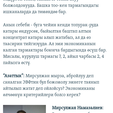
болжолдонууда. Башка тоо-кен тармагындагы
ишканаларда да төмөндөө бар.
Анын себеби - буга чейин кенди топурак-руда
катары өндүрсөк, быйылтан баштап алтын
концентрат катары алып жатабыз, ал да өз
таасирин тийгизүүдө. Ал эми экономиканын
калган тармактары боюнча бардыгында өсүш бар.
Мисалы, курулуш тармагы 7, 2, айыл чарбасы 2, 4
пайызга өстү.
“Азаттык”:
Мирсулжан мырза, абройлуу деп
саналган ЭВФтин бул божомолу эмнеге таянып
айтылып жатат деп ойлойсуз? Экономиканы
өлчөөнүн критерийлери болсо керек?
Мирсулжан Намазалиев: