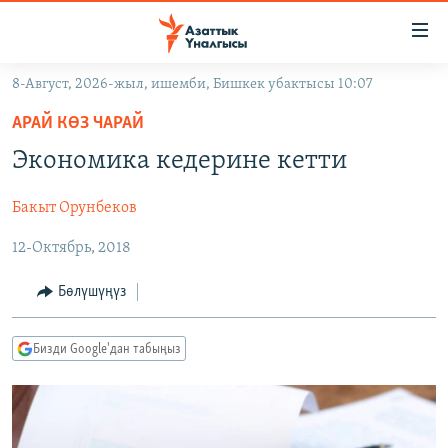
Линктер
Мазмунга
өтүңүз
8-Август, 2026-жыл, ишемби, Бишкек убактысы 10:07
Навигацияга
ЖАҢЫЛЫКТАР
өтүңүз
АРАЙ КӨЗ ЧАРАЙ
КЫРГЫЗСТАН
Издөөгө
Экономика кедерине кетти
салыңыз
ДҮЙНӨ
КЫРГЫЗСТАН
Бакыт Орунбеков
УКРАИНА
САЯСАТ
ДҮЙНӨ
12-Октябрь, 2018
АТАЙЫН ИЛИКТӨӨ
ЭКОНОМИКА
БОРБОР АЗИЯ
ТВ ПРОГРАММАЛАР
МАДАНИЯТ
Бөлүшүңүз
ПОДКАСТ
БҮГҮН АЗАТТЫКТА
Бизди Google'дан табыңыз
ӨЗГӨЧӨ ПИКИР
ЭКСПЕРТТЕР ТАЛДАЙТ
БИЗ ЖАНА ДҮЙНӨ
Русский
ДАНИСТЕ