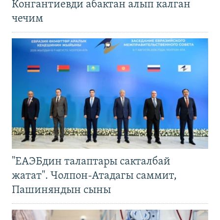
Конгантиевди абактан алып калган
чечим
"ЕАЭБдин талаптары сакталбай
жатат". Чолпон-Атадагы саммит,
Пашиняндын сыны