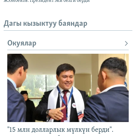
Жээнбеков: Президент эки белги берди
Дагы кызыктуу баяндар
Окуялар
"15 млн долларлык мүлкүн берди".