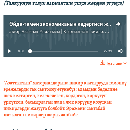
(Талкуунун толук вариантын ушул жерден угуңуз)
Өйдө-төмөн экономиканын кедергиси жана келечеги (аудио)
автор
Азаттык Үналгысы | Кыргызстан: видео, фото, кабарлар
No media source currently available
0:00
22:39
Түз линк
"Азаттыктын" материалдарына пикир калтырууда төмөнкү
эрежелерди так сактоону өтүнөбүз: адамдын беделине
шек келтирген, келекелеген, кордогон, коркутуп-
үркүткөн, басмырлаган жана жек көрүүнү козуткан
пикирлерди жазууга болбойт. Эрежени сактабай
жазылган пикирлер жарыяланбайт.