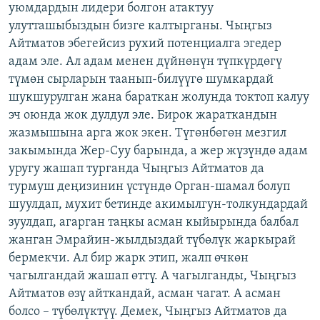
уюмдардын лидери болгон атактуу
улутташыбыздын бизге калтырганы. Чыңгыз
Айтматов эбегейсиз рухий потенциалга эгедер
адам эле. Ал адам менен дүйнөнүн түпкүрдөгү
түмөн сырларын таанып-билүүгө шумкардай
шукшурулган жана бараткан жолунда токтоп калуу
эч оюнда жок дулдул эле. Бирок жараткандын
жазмышына арга жок экен. Түгөнбөгөн мезгил
закымында Жер-Суу барында, а жер жүзүндө адам
уругу жашап турганда Чыңгыз Айтматов да
турмуш деңизинин үстүндө Орган-шамал болуп
шуулдап, мухит бетинде акимылгун-толкундардай
зуулдап, агарган таңкы асман кыйырында балбал
жанган Эмрайин-жылдыздай түбөлүк жаркырай
бермекчи. Ал бир жарк этип, жалп өчкөн
чагылгандай жашап өттү. А чагылганды, Чыңгыз
Айтматов өзү айткандай, асман чагат. А асман
болсо – түбөлүктүү. Демек, Чыңгыз Айтматов да