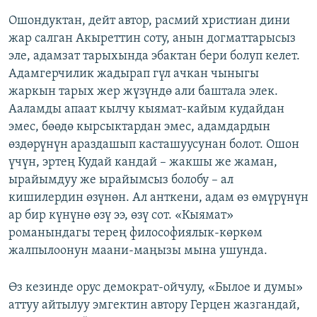
Ошондуктан, дейт автор, расмий христиан дини
жар салган Акыреттин соту, анын догматтарысыз
эле, адамзат тарыхында эбактан бери болуп келет.
Адамгерчилик жадырап гүл ачкан чыныгы
жаркын тарых жер жүзүндө али баштала элек.
Ааламды апаат кылчу кыямат-кайым кудайдан
эмес, бөөдө кырсыктардан эмес, адамдардын
өздөрүнүн араздашып касташуусунан болот. Ошон
үчүн, эртең Кудай кандай – жакшы же жаман,
ырайымдуу же ырайымсыз болобу – ал
кишилердин өзүнөн. Ал анткени, адам өз өмүрүнүн
ар бир күнүнө өзү ээ, өзү сот. «Кыямат»
романындагы терең философиялык-көркөм
жалпылоонун маани-маңызы мына ушунда.
Өз кезинде орус демократ-ойчулу, «Былое и думы»
аттуу айтылуу эмгектин автору Герцен жазгандай,