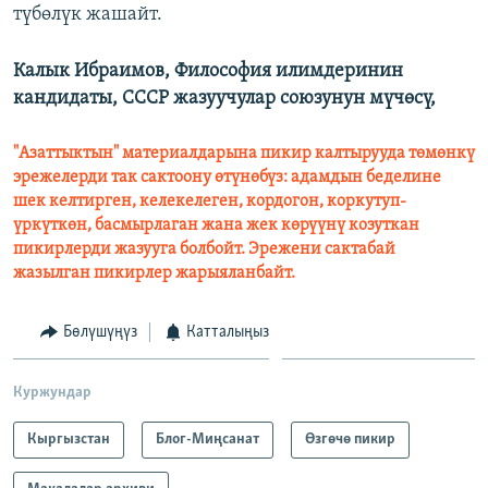
түбөлүк жашайт.
Калык Ибраимов, Философия илимдеринин
кандидаты, СССР жазуучулар союзунун мүчөсү,
"Азаттыктын" материалдарына пикир калтырууда төмөнкү
эрежелерди так сактоону өтүнөбүз: адамдын беделине
шек келтирген, келекелеген, кордогон, коркутуп-
үркүткөн, басмырлаган жана жек көрүүнү козуткан
пикирлерди жазууга болбойт. Эрежени сактабай
жазылган пикирлер жарыяланбайт.
Бөлүшүңүз
Катталыңыз
Куржундар
Кыргызстан
Блог-Миңсанат
Өзгөчө пикир