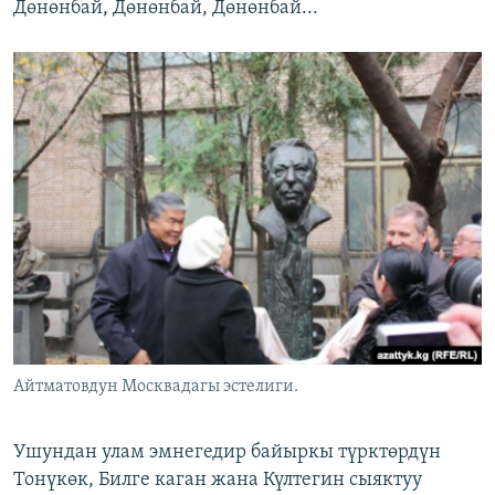
Дөнөнбай, Дөнөнбай, Дөнөнбай...
Айтматовдун Москвадагы эстелиги.
Ушундан улам эмнегедир байыркы түрктөрдүн
Тонүкөк, Билге каган жана Күлтегин сыяктуу