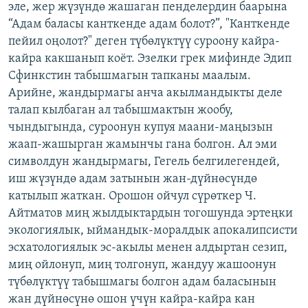
эле, жер жүзүндө жашаган пенделердин баарына
“Адам баласы канткенде адам болот?”, "Канткенде
пейил оңолот?" деген түбөлүктүү суроону кайра-
кайра какшанып коёт. Эзелки грек мифинде Эдип
Сфинкстин табышмагын тапканы маалым.
Арийне, жандырмагы анча акылмандыкты деле
талап кылбаган ал табышмактын жообу,
чындыгында, суроонун купуя маани-маңызын
жаап-жашырган жамынчы гана болгон. Ал эми
символдун жандырмагы, Гегель белгилегендей,
иш жүзүндө адам затынын жан-дүйнөсүндө
катылып жаткан. Орошон ойчул сүрөткер Ч.
Айтматов миң жылдыктардын тогошунда эртеңки
экологиялык, ыймандык-моралдык апокалипсисти
эсхатологиялык эс-акылы менен алдыртан сезип,
миң ойлонуп, миң толгонуп, жандуу жашоонун
түбөлүктүү табышмагы болгон адам баласынын
жан дүйнөсүнө ошон үчүн кайра-кайра кан