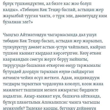
бүлүк түшкөндүктөн, ал бизге кас жоо болуп
калды». «Төбөңөн Көк Теңир баспай, астыңан жер
жарылбай турган чакта, о түрк эли, дөөлөтүңдү ким
бузалмак эле?»
Чыңгыз Айтматовдун чыгармасында дал ушул
төбөдөн Көк Теңир басып, астыдан жер жарылып,
түпкүлүктүү дөөлөт астын-үстүн чайпалып, кыйрап
түшкөн кыямат кырдаал көрсөтүлгөн. Көзү өткөн
каармандын сөөгүн жерге берүү зыйнаты,
тирүүсүндө башынан өткөргөн өмүр таржымалы
бүтүндөй доордун тарыхын өзүнө сыйдырган
өлчөмгө чейин өсүп жеткен. Адам, индивидуум
тагдыры тарыхтын чордонуна коюлуп, коом жана
мамлекет ташпиши менен ажырагыс бирдикте
аңдалган. Акыр-кыямат күн, башкача айтканда,
бүткүл планеталык Апокалипсис чынга чыгышы
мүмкүнбү? Тилекке каршы, бүгүңкү дүйнөнүн