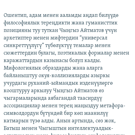
Ошентип, адам менен ааламды аңдап билүүдө
философиялык тереңдикти жана гуманисттик
позицияны туу туткан Чыңгыз Айтматов үчүн
архетиптер менен мифтердин “универсал
синкреттүүлүгү” түбөлүктүү темалар менен
сюжеттердин булагы, поэтикалык формалар менен
каражаттардын казынасы болуп калды.
Мифологиялык образдарды жана аларга
байланыштуу окуя-коллизияларды азыркы
учурдагы руханий-ыймандык изденүүлөргө
кооштуруу аркылуу Чыңгыз Айтматов өз
чыгармаларында аябагандай таасирдүү
ассоциациялар менен терең маңыздуу метафора-
символдордун бүтүндөй бир көп маанилүү
катмарын түзө алды. Анын артында, сөз жок,
Батыш менен Чыгыштын интеллектуалдык-