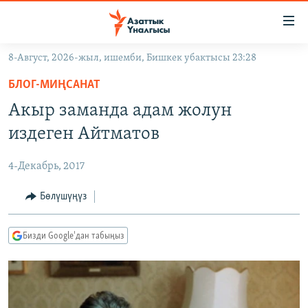
Линктер
Мазмунга
өтүңүз
8-Август, 2026-жыл, ишемби, Бишкек убактысы 23:28
Навигацияга
ЖАҢЫЛЫКТАР
өтүңүз
БЛОГ-МИҢСАНАТ
КЫРГЫЗСТАН
Издөөгө
Акыр заманда адам жолун
салыңыз
ДҮЙНӨ
КЫРГЫЗСТАН
издеген Айтматов
УКРАИНА
САЯСАТ
ДҮЙНӨ
4-Декабрь, 2017
АТАЙЫН ИЛИКТӨӨ
ЭКОНОМИКА
БОРБОР АЗИЯ
ТВ ПРОГРАММАЛАР
Бөлүшүңүз
МАДАНИЯТ
ПОДКАСТ
БҮГҮН АЗАТТЫКТА
Бизди Google'дан табыңыз
ӨЗГӨЧӨ ПИКИР
ЭКСПЕРТТЕР ТАЛДАЙТ
БИЗ ЖАНА ДҮЙНӨ
Русский
ДАНИСТЕ