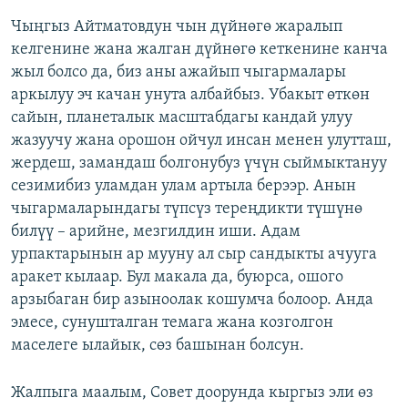
Чыңгыз Айтматовдун чын дүйнөгө жаралып
келгенине жана жалган дүйнөгө кеткенине канча
жыл болсо да, биз аны ажайып чыгармалары
аркылуу эч качан унута албайбыз. Убакыт өткөн
сайын, планеталык масштабдагы кандай улуу
жазуучу жана орошон ойчул инсан менен улутташ,
жердеш, замандаш болгонубуз үчүн сыймыктануу
сезимибиз уламдан улам артыла берээр. Анын
чыгармаларындагы түпсүз тереңдикти түшүнө
билүү – арийне, мезгилдин иши. Адам
урпактарынын ар мууну ал сыр сандыкты ачууга
аракет кылаар. Бул макала да, буюрса, ошого
арзыбаган бир азыноолак кошумча болоор. Анда
эмесе, сунушталган темага жана козголгон
маселеге ылайык, сөз башынан болсун.
Жалпыга маалым, Совет доорунда кыргыз эли өз