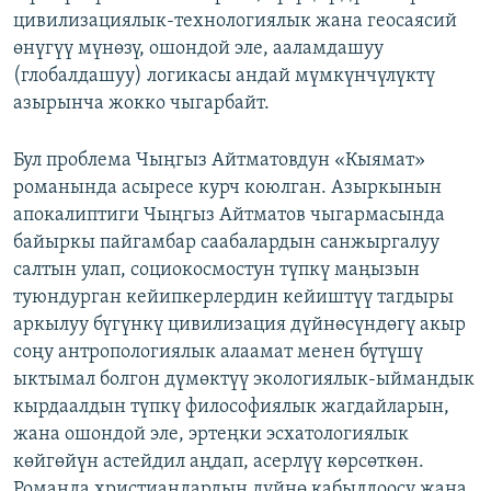
цивилизациялык-технологиялык жана геосаясий
өнүгүү мүнөзү, ошондой эле, ааламдашуу
(глобалдашуу) логикасы андай мүмкүнчүлүктү
азырынча жокко чыгарбайт.
Бул проблема Чыңгыз Айтматовдун «Кыямат»
романында асыресе курч коюлган. Азыркынын
апокалиптиги Чыңгыз Айтматов чыгармасында
байыркы пайгамбар саабалардын санжыргалуу
салтын улап, социокосмостун түпкү маңызын
туюндурган кейипкерлердин кейиштүү тагдыры
аркылуу бүгүнкү цивилизация дүйнөсүндөгү акыр
соңу антропологиялык алаамат менен бүтүшү
ыктымал болгон дүмөктүү экологиялык-ыймандык
кырдаалдын түпкү философиялык жагдайларын,
жана ошондой эле, эртеңки эсхатологиялык
көйгөйүн астейдил аңдап, асерлүү көрсөткөн.
Романда христиандардын дүйнө кабылдоосу жана