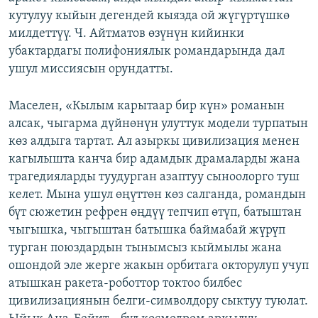
кутулуу кыйын дегендей кыязда ой жүгүртүшкө
милдеттүү. Ч. Айтматов өзүнүн кийинки
убактардагы полифониялык романдарында дал
ушул миссиясын орундатты.
Маселен, «Кылым карытаар бир күн» романын
алсак, чыгарма дүйнөнүн улуттук модели турпатын
көз алдыга тартат. Ал азыркы цивилизация менен
кагылышта канча бир адамдык драмаларды жана
трагедияларды туудурган азаптуу сыноолорго туш
келет. Мына ушул өңүттөн көз салганда, романдын
бүт сюжетин рефрен өңдүү тепчип өтүп, батыштан
чыгышка, чыгыштан батышка баймабай жүрүп
турган поюздардын тынымсыз кыймылы жана
ошондой эле жерге жакын орбитага окторулуп учуп
атышкан ракета-роботтор токтоо билбес
цивилизациянын белги-символдору сыктуу туюлат.