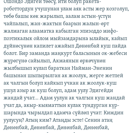
Ошондо Эдигей төөсү, ити болуп ракета-
роботтордун учушунан улам аяк асты жер козголуп,
төбө башы көк жарылып, аалам астын-үстүн
чайпалып, жан-жактын баарын жалын-өрт
жалмаган алааматка кабылган эпизоддо мифо-
поэтикалык ойлом мыйзамдарына ылайык, кайып
дүйнөсүнөн капилет ажайып Дөнөнбай куш пайда
болот. Бир заманда маңкурт баласынын ок-жебеси
жүрөгүнө сайылып, Акмаянын өркөчүнөн
жылбышып кулап бараткан Найман-Эненин
башынан шыпырылган ак жоолук, жерге жетпей
ак чалгын болуп кайкып учкан ак жоолук-куш
ушул азыр ак куш болуп, адам уулу Эдигейди
жандай учат... Адам уулун ак чалгын куш жандай
учат да, акыр-кыяматтын кулак тундурган күр-
шарында чырылдап адамча сүйлөп учат: Кимдин
уулусуң? Атың ким? Атаңды эсте! Сенин атаң
Дөнөнбай, Дөнөнбай, Дөнөнбай, Дөнөнбай,