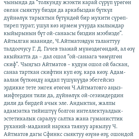
чынында да “толкунду жээкти карай сүрүп үрөгөн
океан сыяктуу бизди да аркабыздан бүткүл
дүйнөлүк тарыхтын бүтүндөй бир мухити сүрөп-
тиреп турат; ушул көз ирмем учурда кылымдар
кыйырынын бүт ой-санаасы биздин мээбизде”.
Айтылган мааниде, Ч.Айтматовдун таланттуу
талдоочусу Г. Д. Гачев таамай мүнөздөгөндөй, ал өзү
акыйкатта да – дал ошол “ой-санаага чөмүлгөн
скиф”. Чыңгыз Айтматов – кудум ошол ой баскан,
санаа тарткан скифтин куп өзү, кара көзү. Адам-
аалам бүткөндү аңдап түшүнүүдө эбегейсиз
эрдикке тете эмгек өтөгөн Ч.Айтматовго аңыз-
мифтердин тили да, дүйнөлүк ой-сезимдердин
дили да бирдей ачык эле. Андыктан, жалпы
адамзатка тийиштүү болгон интеллектуалдык-
эстетикалык саралуу салтка жана гуманисттик
руханий-маданий наркка таянуу аркылуу Ч.
Айтматов дагы Сфинкс сыяктуу өзүнө өзү, ошондой