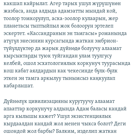
какшап кайрылат. Агер тарых ушул жүрүшүнөн
жазбаса, анда алдыда адамзатты мындай кой,
тоолор томкорулуп, аска-зоолор кулаарын, жер
планетасы тыптыйпыл жок болоорун эртелеп
эскертет. «Кассандранын эн тамгасы» романында
атүгүл энесинин курсагында жаткан эмбрион-
түйүлдүктөр да жарык дүйнөдө болуучу алаамат
кырсыктарды туюк туйгандан улам туулгусу
келбей, ошол эсхатологиялык коркунуч туурасында
кош кабат аялдардын как чекесинде бүлк-бүлк
эткен эн тамга аркылуу тынымсыз каңкуулап
кабарлашат.
Дүйнөлүк цивилизацияны курутуучу алаамат
апааттар коркунучу алдында Адам баласы кандай
арга кылышы кажет? Ушул экзистенциялык
кырдаалдан кандай жол менен чыкса болот? Деги
ошондой жол барбы? Балким, изделип жаткан