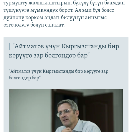
турмушту жалпылаштырып, бүкүлү бүтүн баамдап
түшүнүүгө мүмкүндүк берет. Ал эми бул болсо
дүйнөнү көркөм аңдап-билүүнүн айныгыс
өзгөчөлүгү болуп саналат.
"Айтматов үчүн Кыргызстанды бир
көрүүгө зар болгондор бар"
"Айтматов үчүн Кыргызстанды бир көрүүгө зар
болгондор бар"