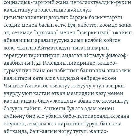
социалдык-тарыхий жана интеллектуалдык-рухий
калыптануу процессинде дүйнөлүк
цивилизациянын дээрлик бардык баскычтарын
тездик менен басып өттү. Бул, албетте, коомдо жана
аң-сезимде “архаика” менен “азыркынын” ажайып
айкалышып аралашуусуна алып келбей койгон
жок. Чыңгыз Айтматовдун чыгармаларын
тереңден териштирип, аңдаган айтылуу философ-
адабиятчы Г. Д. Гачевдин пикиринде, жашоо-
турмуштун жана ой чабыттын баштапкы эпикалык
калыптары ката элек ушундай чөйрөдө өскөн
Чыңгыз Айтматов сыяктуу жазуучу үчүн азыркы
учурду уюп калган өткөн мезгилдин көзү менен
карап, аңдап-билүү жөндөмү абдан эле жемиштүү
болууга тийиш. Анткени бул ага адам менен
дүйнөнү бир эле убакта баёо-патриархалдык жана
өнүккөн, азыркы көз-караштан туруп, башкача
айтканда, баш-аягын чогуу тутуп, жашоо-