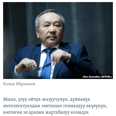
Калык Ибраимов.
Мына, улуу ойчул-жазуучунун, дүйнөлүк
интеллектуалдык элитанын гениалдуу өкүлүнүн,
көптөгөн эл аралык мартабалуу коомдук