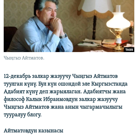
ОНЛАЙН ШЕРИНЕ
ЭЖЕ-СИҢДИЛЕР
АЗАТТЫК+
ЫҢГАЙСЫЗ СУРООЛОР
ЭЕ/АРнун бардык сайттары
Чыңгыз Айтматов.
12-декабрь залкар жазуучу Чыңгыз Айтматов
туулган күнү. Бул күн ошондой эле Кыргызстанда
Адабият күнү деп жарыялаган. Адабиятчы жана
философ Калык Ибраимовдун залкар жазуучу
Чыңгыз Айтматов жана анын чыгармачылыгы
тууралуу блогу.
Айтматовдун казынасы