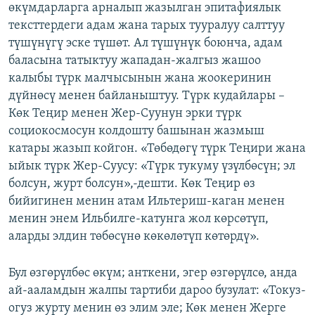
өкүмдарларга арналып жазылган эпитафиялык
тексттердеги адам жана тарых тууралуу салттуу
түшүнүгү эске түшөт. Ал түшүнүк боюнча, адам
баласына татыктуу жападан-жалгыз жашоо
калыбы түрк малчысынын жана жоокеринин
дүйнөсү менен байланыштуу. Түрк кудайлары –
Көк Теңир менен Жер-Суунун эрки түрк
социокосмосун колдошту башынан жазмыш
катары жазып койгон. «Төбөдөгү түрк Теңири жана
ыйык түрк Жер-Суусу: «Түрк тукуму үзүлбөсүн; эл
болсун, журт болсун»,-дешти. Көк Теңир өз
бийигинен менин атам Ильтериш-каган менен
менин энем Ильбилге-катунга жол көрсөтүп,
аларды элдин төбөсүнө көкөлөтүп көтөрдү».
Бул өзгөрүлбөс өкүм; анткени, эгер өзгөрүлсө, анда
ай-ааламдын жалпы тартиби дароо бузулат: «Токуз-
огуз журту менин өз элим эле; Көк менен Жерге