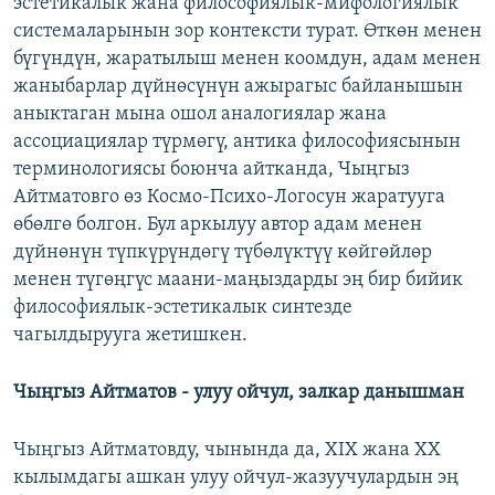
эстетикалык жана философиялык-мифологиялык
системаларынын зор контексти турат. Өткөн менен
бүгүндүн, жаратылыш менен коомдун, адам менен
жаныбарлар дүйнөсүнүн ажырагыс байланышын
аныктаган мына ошол аналогиялар жана
ассоциациялар түрмөгү, антика философиясынын
терминологиясы боюнча айтканда, Чыңгыз
Айтматовго өз Космо-Психо-Логосун жаратууга
өбөлгө болгон. Бул аркылуу автор адам менен
дүйнөнүн түпкүрүндөгү түбөлүктүү көйгөйлөр
менен түгөңгүс маани-маңыздарды эң бир бийик
философиялык-эстетикалык синтезде
чагылдырууга жетишкен.
Чыңгыз Айтматов - улуу ойчул, залкар данышман
Чыңгыз Айтматовду, чынында да, XIX жана ХХ
кылымдагы ашкан улуу ойчул-жазуучулардын эң