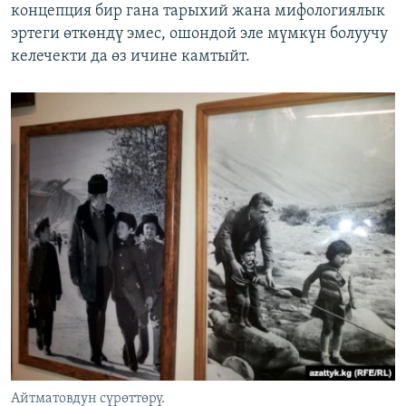
концепция бир гана тарыхий жана мифологиялык
эртеги өткөндү эмес, ошондой эле мүмкүн болуучу
келечекти да өз ичине камтыйт.
Айтматовдун сүрөттөрү.