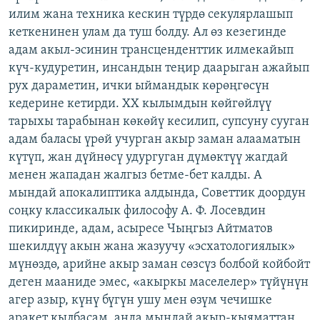
илим жана техника кескин түрдө секулярлашып
кеткенинен улам да туш болду. Ал өз кезегинде
адам акыл-эсинин трансценденттик илмекайып
күч-кудуретин, инсандын теңир даарыган ажайып
рух дараметин, ички ыймандык көрөңгөсүн
кедерине кетирди. XX кылымдын көйгөйлүү
тарыхы тарабынан көкөйү кесилип, супсуну сууган
адам баласы үрөй учурган акыр заман алааматын
күтүп, жан дүйнөсү удургуган дүмөктүү жагдай
менен жападан жалгыз бетме-бет калды. А
мындай апокалиптика алдында, Советтик доордун
соңку классикалык философу А. Ф. Лосевдин
пикиринде, адам, асыресе Чыңгыз Айтматов
шекилдүү акын жана жазуучу «эсхатологиялык»
мүнөздө, арийне акыр заман сөзсүз болбой койбойт
деген мааниде эмес, «акыркы маселелер» түйүнүн
агер азыр, күнү бүгүн ушу мен өзүм чечишке
аракет кылбасам, анда мындай акыр-кыяматтан