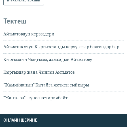
Макалалар архиви
Тектеш
Айтматовдун керээздери
Айтматов үчүн Кыргызстанды көрүүгө зар болгондор бар
Кыргыздын Чыңгызы, ааламдын Айтматову
Кыргыздар жана Чыңгыз Айтматов
"Жамийланын" Кытайга жеткен сыйкыры
“Жанжаза": күнөө кечирилбейт
ОНЛАЙН ШЕРИНЕ