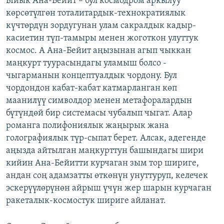
Ыйык Ана-Бейит – бул космодром аркылуу
көрсөтүлгөн тоталитардык-технократиялык
күчтөрдүн зордугунан улам сакралдык кадыр-
касиетин түп-тамыры менен жоготкон улуттук
космос. А Ана-Бейит аңызынан агып чыккан
маңкурт туурасындагы уламыш болсо -
чыгарманын концептуалдык чордону. Бул
чордондон кабат-кабат катмарланган көп
маанилүү символдор менен метафоралардын
бүтүндөй бир системасы чубалып чыгат. Алар
романга полифониялык жаңырык жана
голографиялык түр-сыпат берет. Алсак, адегенде
аңызда айтылган маңкурттун башындагы шири
кийин Ана-Бейитти курчаган зым тор шириге,
андан соң адамзатты өткөнүн унуттуруп, келечек
эскерүүлөрүнөн айрыш үчүн жер шарын курчаган
ракеталык-космостук шириге айланат.