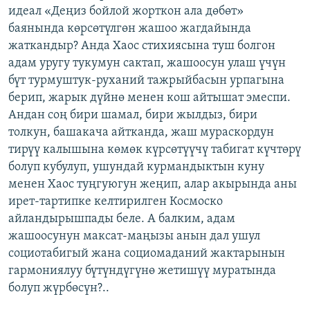
идеал «Деңиз бойлой жорткон ала дөбөт»
баянында көрсөтүлгөн жашоо жагдайында
жаткандыр? Анда Хаос стихиясына туш болгон
адам уругу тукумун сактап, жашоосун улаш үчүн
бүт турмуштук-руханий тажрыйбасын урпагына
берип, жарык дүйнө менен кош айтышат эмеспи.
Андан соң бири шамал, бири жылдыз, бири
толкун, башакача айтканда, жаш мураскордун
тирүү калышына көмөк күрсөтүүчү табигат күчтөрү
болуп кубулуп, ушундай курмандыктын куну
менен Хаос туңгуюгун жеңип, алар акырында аны
ирет-тартипке келтирилген Космоско
айландырышпады беле. А балким, адам
жашоосунун максат-маңызы анын дал ушул
социотабигый жана социомаданий жактарынын
гармониялуу бүтүндүгүнө жетишүү муратында
болуп жүрбөсүн?..