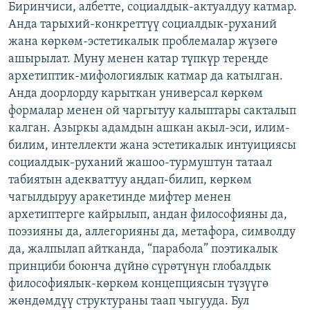
Биринчиси, албетте, социалдык-актуалдуу катмар.
Анда тарыхий-конкреттүү социалдык-руханий
жана көркөм-эстетикалык проблемалар жүзөгө
ашырылат. Муну менен катар түпкүр тереңде
архетиптик-мифологиялык катмар да катылган.
Анда доорлорду карыткан универсал көркөм
формалар менен ой чаргытуу калыптары сакталып
калган. Азыркы адамдын ашкан акыл-эси, илим-
билим, интеллекти жана эстетикалык интуициясы
социалдык-руханий жашоо-турмуштун татаал
табиятын адекваттуу аңдап-билип, көркөм
чагылдыруу аракетинде мифтер менен
архетиптерге кайрылып, андан философияны да,
поэзияны да, аллегорияны да, метафора, символду
да, жалпылап айтканда, “парабола” поэтикалык
принциби боюнча дүйнө сүрөтүнүн глобалдык
философиялык-көркөм концепциясын түзүүгө
жөндөмдүү структураны таап чыгууда. Бул