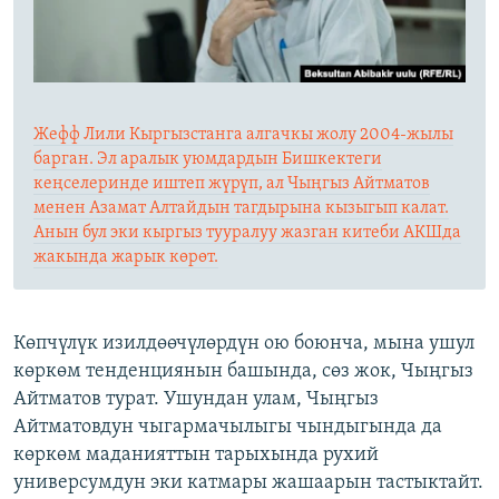
Жефф Лили Кыргызстанга алгачкы жолу 2004-жылы
барган. Эл аралык уюмдардын Бишкектеги
кеңселеринде иштеп жүрүп, ал Чыңгыз Айтматов
менен Азамат Алтайдын тагдырына кызыгып калат.
Анын бул эки кыргыз тууралуу жазган китеби АКШда
жакында жарык көрөт.
Көпчүлүк изилдөөчүлөрдүн ою боюнча, мына ушул
көркөм тенденциянын башында, сөз жок, Чыңгыз
Айтматов турат. Ушундан улам, Чыңгыз
Айтматовдун чыгармачылыгы чындыгында да
көркөм маданияттын тарыхында рухий
универсумдун эки катмары жашаарын тастыктайт.