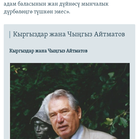
адам баласынын жан дүйнөсү мынчалык
дүрбөлөңгө түшкөн эмес».
Кыргыздар жана Чыңгыз Айтматов
Кыргыздар жана Чыңгыз Айтматов