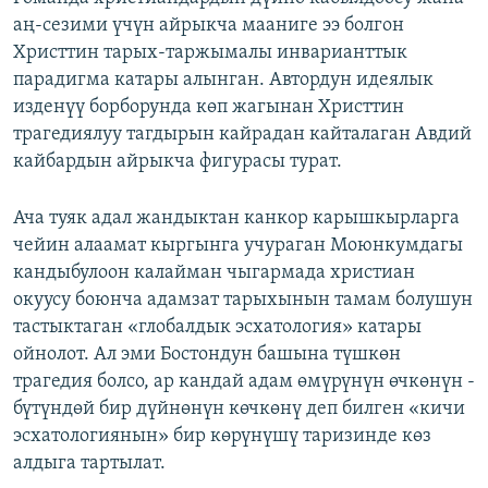
аң-сезими үчүн айрыкча мааниге ээ болгон
Христтин тарых-таржымалы инварианттык
парадигма катары алынган. Автордун идеялык
изденүү борборунда көп жагынан Христтин
трагедиялуу тагдырын кайрадан кайталаган Авдий
кайбардын айрыкча фигурасы турат.
Ача туяк адал жандыктан канкор карышкырларга
чейин алаамат кыргынга учураган Моюнкумдагы
кандыбулоон калайман чыгармада христиан
окуусу боюнча адамзат тарыхынын тамам болушун
тастыктаган «глобалдык эсхатология» катары
ойнолот. Ал эми Бостондун башына түшкөн
трагедия болсо, ар кандай адам өмүрүнүн өчкөнүн -
бүтүндөй бир дүйнөнүн көчкөнү деп билген «кичи
эсхатологиянын» бир көрүнүшү таризинде көз
алдыга тартылат.