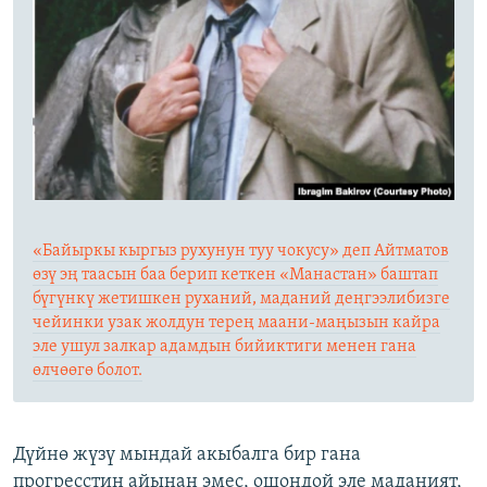
«Байыркы кыргыз рухунун туу чокусу» деп Айтматов
өзү эң таасын баа берип кеткен «Манастан» баштап
бүгүнкү жетишкен руханий, маданий деңгээлибизге
чейинки узак жолдун терең маани-маңызын кайра
эле ушул залкар адамдын бийиктиги менен гана
өлчөөгө болот.
Дүйнө жүзү мындай акыбалга бир гана
прогресстин айынан эмес, ошондой эле маданият,