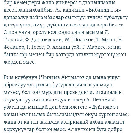
бир кемеңгери жана универсал даанышманы
десек жаңылбайбыз. Ал кадимки «Библиядагы»
даңазалуу пайгамбарлар сыяктуу: түпсүз түбөлүктү
да түшүнөт, өмүр-дүйнөнүн өзөгүн да көрө билет.
Ошон үчүн, оролу келгенде анын ысымы Л.
Толстой, Ф. Достоевский, М. Шолохов, Т. Манн, У.
Фолкнер, Г. Гессе, Э. Хемингуэй, Г. Маркес, жана
башкалар менен бир катарда аталып жүргөнү жөн
жерден эмес.
Рим клубунун (Чыңгыз Айтматов да мына ушул
абройлуу эл аралык футурологиялык уюмдун
мүчөсү болгон) мурдагы президенти, италиялык
окумуштуу жана коомдук ишмер А. Печчеи өз
убагында мындай деп белгилеген: «Дүйнөдө эч
качан мынчалык башаламандык өкүм сүргөн эмес;
жана эч качан ааламда азыркыдай албан алаамат
коркунучтар болгон эмес. Ал анткени буга дейре