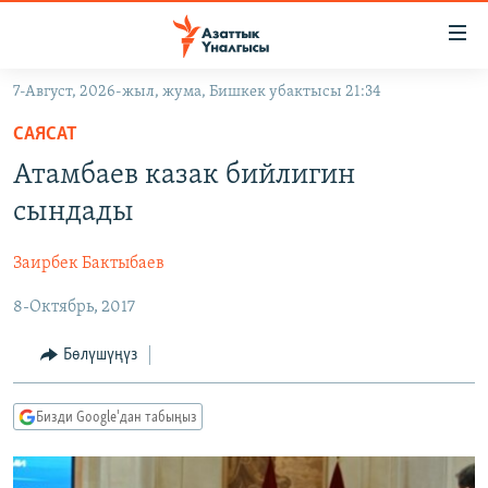
Линктер
Мазмунга
өтүңүз
7-Август, 2026-жыл, жума, Бишкек убактысы 21:34
Навигацияга
ЖАҢЫЛЫКТАР
өтүңүз
САЯСАТ
КЫРГЫЗСТАН
Издөөгө
Атамбаев казак бийлигин
салыңыз
ДҮЙНӨ
КЫРГЫЗСТАН
сындады
УКРАИНА
САЯСАТ
ДҮЙНӨ
Заирбек Бактыбаев
АТАЙЫН ИЛИКТӨӨ
ЭКОНОМИКА
БОРБОР АЗИЯ
8-Октябрь, 2017
ТВ ПРОГРАММАЛАР
МАДАНИЯТ
ПОДКАСТ
БҮГҮН АЗАТТЫКТА
Бөлүшүңүз
ӨЗГӨЧӨ ПИКИР
ЭКСПЕРТТЕР ТАЛДАЙТ
Бизди Google'дан табыңыз
БИЗ ЖАНА ДҮЙНӨ
Русский
ДАНИСТЕ