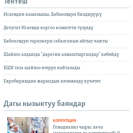
Тектеш
Исаевдин камалышы, Бабановдун билдирүүсү
Депутат Исаевди коргоо комитети түзүлдү
Бабановдун тарапкери сабалганын айтып чыкты
Шайлоо алдында "дарегин алмаштыргандар" көбөйдү
БШК таза шайлоо өтөрүн кайталады
Евробиримдик жарандык көзөмөлдү күчөтөт
Дагы кызыктуу баяндар
КОРРУПЦИЯ
Гемодиализ чыры: акча