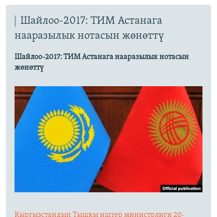
Шайлоо-2017: ТИМ Астанага
нааразылык нотасын жөнөттү
Шайлоо-2017: ТИМ Астанага нааразылык нотасын
жөнөттү
Кыргызстандын Тышкы иштер министрлиги 20-