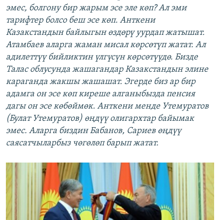
эмес, болгону бир жарым эсе эле көп? Ал эми
тарифтер болсо беш эсе көп. Анткени
Казакстандын байлыгын өздөрү уурдап жатышат.
Атамбаев аларга жаман мисал көрсөтүп жатат. Ал
адилеттүү бийликтин үлгүсүн көрсөтүүдө. Бизде
Талас облусунда жашагандар Казакстандын элине
караганда жакшы жашашат. Эгерде биз ар бир
адамга он эсе көп киреше алганыбызда пенсия
дагы он эсе көбөймөк. Анткени менде Утемуратов
(Булат Утемуратов) өңдүү олигархтар байымак
эмес. Аларга биздин Бабанов, Сариев өңдүү
саясатчыларбыз чөгөлөп барып жатат.