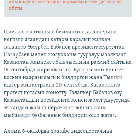
аны колдоп чыкпаганда кармалмак эмес деген оюн
айтты.
Шайлоого катышып, бийликтин талапкерине
негизги атаандаш катары каралып жаткан
талапкер Өмүрбек Бабанов президент Нурсултан
Назарбаев менен жолукканы тууралуу маалымат
Казакстан мамлекет башчысынын расмий сайтына
19-сентябрда жарыяланган. Буга расмий Бишкек
кескин нааразылыгын билдирген жана Тышкы
иштер министрлиги 20-сентябрда Казакстанга
протест нотасын жөнөттү. Талапкер Бабанов өзү
Казакстандын президенти менен жолугушуусунда
эч кандай жаман нерсе жок экенин жана
мыйзамды бузбаганын билдирип келе жатат.
Ал эми 6-октябрда Youtube видеопорталына