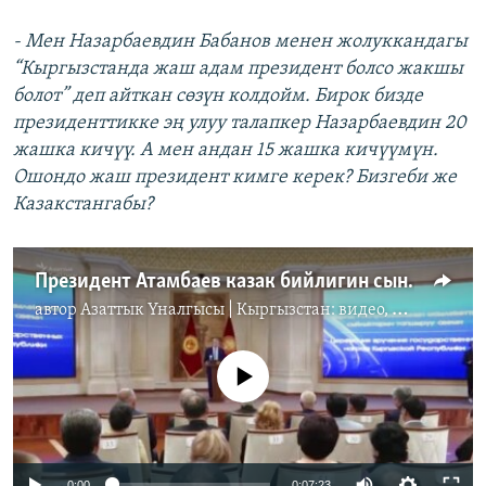
- Мен Назарбаевдин Бабанов менен жолуккандагы
“Кыргызстанда жаш адам президент болсо жакшы
болот” деп айткан сөзүн колдойм. Бирок бизде
президенттикке эң улуу талапкер Назарбаевдин 20
жашка кичүү. А мен андан 15 жашка кичүүмүн.
Ошондо жаш президент кимге керек? Бизгеби же
Казакстангабы?
Президент Атамбаев казак бийлигин сындады
автор
Азаттык Үналгысы | Кыргызстан: видео, фото, кабарлар
No media source currently available
0:00
0:07:23