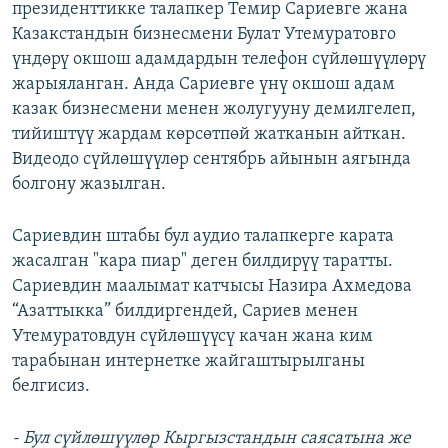
президенттикке талапкер Темир Сариевге жана
Казакстандын бизнесмени Булат Утемуратовго
үндөрү окшош адамдардын телефон сүйлөшүүлөрү
жарыяланган. Анда Сариевге үнү окшош адам
казак бизнесмени менен жолугууну демилгелеп,
тийиштүү жардам көрсөтпөй жатканын айткан.
Видеодо сүйлөшүүлөр сентябрь айынын аягында
болгону жазылган.
Сариевдин штабы бул аудио талапкерге карата
жасалган "кара пиар" деген билдирүү таратты.
Сариевдин маалымат катчысы Назира Ахмедова
“Азаттыкка” билдиргендей, Сариев менен
Утемуратовдун сүйлөшүүсү качан жана ким
тарабынан интернетке жайгаштырылганы
белгисиз.
- Бул сүйлөшүүлөр Кыргызстандын саясатына же