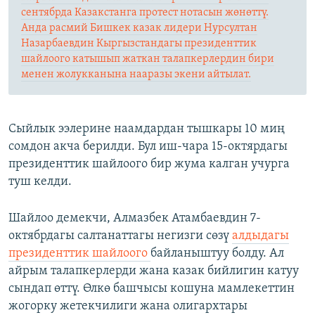
сентябрда Казакстанга протест нотасын жөнөттү.
Анда расмий Бишкек казак лидери Нурсултан
Назарбаевдин Кыргызстандагы президенттик
шайлоого катышып жаткан талапкерлердин бири
менен жолукканына нааразы экени айтылат.
Сыйлык ээлерине наамдардан тышкары 10 миң
сомдон акча берилди. Бул иш-чара 15-октярдагы
президенттик шайлоого бир жума калган учурга
туш келди.
Шайлоо демекчи, Алмазбек Атамбаевдин 7-
октябрдагы салтанаттагы негизги сөзү
алдыдагы
президенттик шайлоого
байланыштуу болду. Ал
айрым талапкерлерди жана казак бийлигин катуу
сындап өттү. Өлкө башчысы кошуна мамлекеттин
жогорку жетекчилиги жана олигархтары