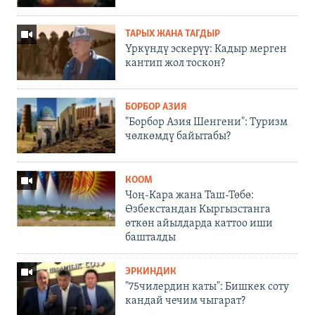
ТАРЫХ ЖАНА ТАГДЫР
Үркүндү эскерүү: Кадыр мерген
кантип жол тоскон?
БОРБОР АЗИЯ
"Борбор Азия Шенгени": Туризм
чөлкөмдү байытабы?
КООМ
Чоң-Кара жана Таш-Төбө:
Өзбекстандан Кыргызстанга
өткөн айылдарда каттоо иши
башталды
ЭРКИНДИК
"75чилердин каты": Бишкек соту
кандай чечим чыгарат?