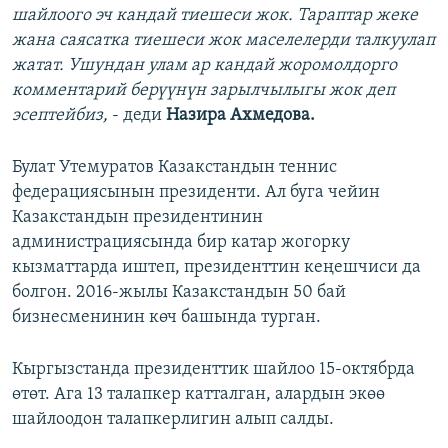
шайлоого эч кандай тиешеси жок. Тараптар жеке
жана саясатка тиешеси жок маселелерди талкуулап
жатат. Ушундан улам ар кандай жоромолдорго
комментарий берүүнүн зарылчылыгы жок деп
эсептейбиз,
- деди
Назира Ахмедова.
Булат Утемуратов Казакстандын теннис
федерациясынын президенти. Ал буга чейин
Казакстандын президентинин
администрациясында бир катар жогорку
кызматтарда иштеп, президенттин кеңешчиси да
болгон. 2016-жылы Казакстандын 50 бай
бизнесменинин көч башында турган.
Кыргызстанда президенттик шайлоо 15-октябрда
өтөт. Ага 13 талапкер катталган, алардын экөө
шайлоодон талапкерлигин алып салды.