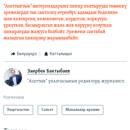
"Азаттыктын" материалдарына пикир калтырууда төмөнкү
эрежелерди так сактоону өтүнөбүз: адамдын беделине
шек келтирген, келекелеген, кордогон, коркутуп-
үркүткөн, басмырлаган жана жек көрүүнү козуткан
пикирлерди жазууга болбойт. Эрежени сактабай
жазылган пикирлер жарыяланбайт.
Бөлүшүңүз
Катталыңыз
Заирбек Бактыбаев
"Азаттык" үналгысынын редактору, журналист.
Куржундар
Кыргызстан
Саясат
Макалалар архиви