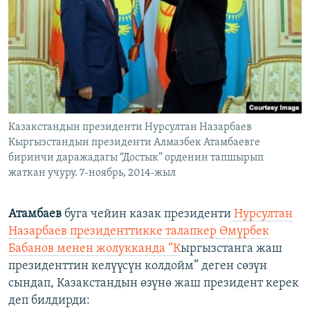
Казакстандын президенти Нурсултан Назарбаев
Кыргызстандын президенти Алмазбек Атамбаевге
биринчи даражадагы “Достык” орденин тапшырып
жаткан учуру. 7-ноябрь, 2014-жыл
Атамбаев
буга чейин казак президенти
Нурсултан
Назарбаев президенттикке талапкер Өмүрбек
Бабанов менен жолукканда “К
ыргызстанга жаш
президенттин келүүсүн колдойм” деген сөзүн
сындап, Казакстандын өзүнө жаш президент керек
деп билдирди: