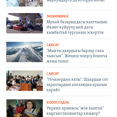
маркумдарга да которулганбы?
ЭКОНОМИКА
Мунай базарындагы каатчылык:
Өкмөт күйүүчү май дагы
кымбаттай турганын эскертти
САЯСАТ
"Мыкты даярдыгы барлар гана
чыксын". Жеңиш чокусу боюнча
жаңы талап
САЯСАТ
"75чилердин каты": Шаардык сот
тараптардын апелляция арызын
карайт
КООПСУЗДУК
Украин армиясы "жок кылган"
кыргызстандыктар кимдер?