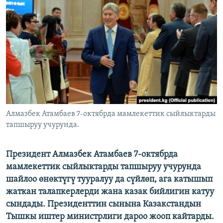
ОНЛАЙН ШЕРИНЕ
ЭЖЕ-СИҢДИЛЕР
АЗАТТЫК+
ЫҢГАЙСЫЗ СУРООЛОР
ЭЕ/АРнун бардык сайттары
Алмазбек Атамбаев 7-октябрда мамлекеттик сыйлыктарды
тапшыруу учурунда.
Президент Алмазбек Атамбаев 7-октябрда
мамлекеттик сыйлыктарды тапшыруу учурунда
шайлоо өнөктүгү тууралуу да сүйлөп, ага катышып
жаткан талапкерлерди жана казак бийлигин катуу
сындады. Президенттин сынына Казакстандын
Тышкы иштер министрлиги дароо жооп кайтарды.