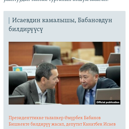
Исаевдин камалышы, Бабановдун
билдирүүсү
Президенттикке талапкер Өмүрбек Бабанов
Бишкекте билдирүү жасап, депутат Канатбек Исаев