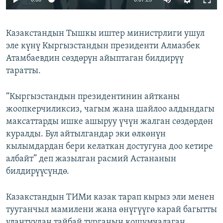
Казакстандын Тышкы иштер министрлиги ушул
эле күнү Кыргызстандын президенти Алмазбек
Атамбаевдин сөздөрүн айыптаган билдирүү
таратты.
“Кыргызстандын президентинин айтканы
жоопкерчиликсиз, чагым жана шайлоо алдындагы
максаттарды ишке ашыруу үчүн жалган сөздөрдөн
куралды. Бул айтылгандар эки өлкөнүн
кылымдардан бери келаткан достугуна доо кетире
албайт” деп жазылган расмий Астананын
билдирүүсүндө.
Казакстандын ТИМи казак тарап кырыз эли менен
тууганчыл мамилени жана өнүгүүгө карай багытты
улантуудан тайбай турганын кошумчалаган.