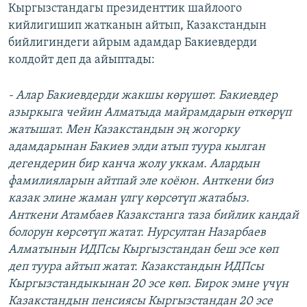
Кыргызстандагы президенттик шайлоого
кийлигишип жатканын айтып, Казакстандын
бийлигиндеги айрым адамдар Бакиевдерди
колдойт деп да айыптады:
- Алар Бакиевдерди жакшы көрүшөт. Бакиевдер
азыркыга чейин Алматыда майрамдарын өткөрүп
жатышат. Мен Казакстандын эң жогорку
адамдарынан Бакиев элди атып туура кылган
дегендерин бир канча жолу уккам. Алардын
фамилияларын айтпай эле коёюн. Анткени биз
казак элине жаман үлгү көрсөтүп жатабыз.
Анткени Атамбаев Казакстанга таза бийлик кандай
болорун көрсөтүп жатат. Нурсултан Назарбаев
Алматынын ИДПсы Кыргызстандан беш эсе көп
деп туура айтып жатат. Казакстандын ИДПсы
Кыргызстандыкынан 20 эсе көп. Бирок эмне үчүн
Казакстандын пенсиясы Кыргызстандан 20 эсе