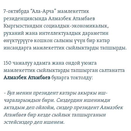
7-октябрда “Ала-Арча” мамлекеттик
резиденциясында Алмазбек Атамбаев
Кыргызстандын социалдык-экономикалык,
руханий жана интеллектуалдык дараметин
өнүктүрүүгө кошкон салымы үчүн бир катар
инсандарга мамлекеттик сыйлыктарды тапшырды.
150 чамалуу адамга жана ондой уюмга
мамлекеттик сыйлыктарды тапшырган салтанатта
Алмазбек Атамбаев
буларга токтолду:
- Бул менин президент катары акыркы иш-
чараларымдын бири. Сиздердин ишенимди
актадым деп ойлойм, сиздер президент Алмазбек
Атамбаев бир кезде сыйлык тапшырганын
эстейсиздер деп ишенем.