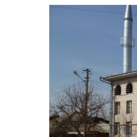
ЭЖЕ-СИҢДИЛЕР
АЗАТТЫК+
ЫҢГАЙСЫЗ СУРООЛОР