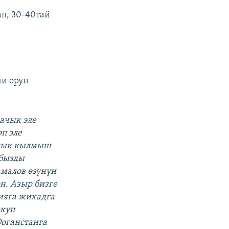
п, 30-40тай
и орун
ачык эле
п эле
айык кылмыш
ыбызды
амалов өзүнүн
. Азыр бизге
ияга жихадга
ркуп
оганстанга