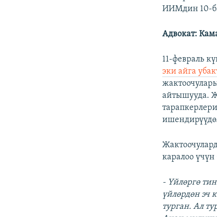
ИИМдин 10-б
Адвокат: Кам
11-февраль к
эки айга уба
жактоочулары
айтышууда. Ж
тарапкерлери
ишендирүүдө
Жактоочулар
каралоо үчүн 
- Үйлөргө ти
үйлөрдөн эч 
турган. Ал т