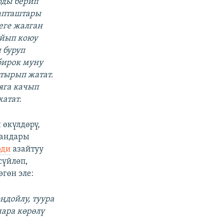
рды берип
рапташтары
неге жалган
айып коюу
 буруп
бирок муну
тырып жатат.
яга качып
жатат.
 өкүлдөрү,
гандары
рди
азайтуу
сүйлөп,
гөн эле:
ңдойлу, туура
чара көрөлү