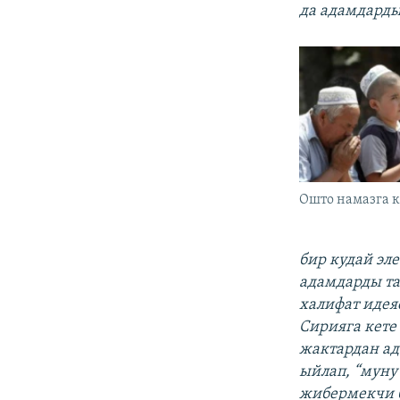
да адамдарды
Ошто намазга к
бир кудай эл
адамдарды та
халифат идея
Сирияга кете
жактардан ад
ыйлап, “муну
жибермекчи б