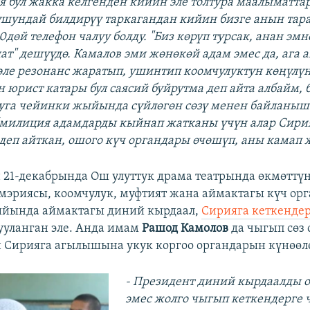
 бул жакка келгенден кийин эле толтура маалыматта
 ушундай билдирүү таркагандан кийин бизге анын та
дөй телефон чалуу болду. "Биз көрүп турсак, анан эм
т" дешүүдө. Камалов эми жөнөкөй адам эмес да, ага 
эле резонанс жаратып, ушинтип коомчулуктун көңүлүн
 юрист катары бул саясий буйрутма деп айта албайм, 
буга чейинки жыйында сүйлөгөн сөзү менен байланыш
“милиция адамдарды кыйнап жатканы үчүн алар Сири
 деп айткан, ошого күч органдары өчөшүп, аны камап 
21-декабрында Ош улуттук драма театрында өкмөттүн
эриясы, коомчулук, муфтият жана аймактагы күч ор
йында аймактагы диний кырдаал,
Сирияга кеткенде
ууланган эле. Анда имам
Рашод Камолов
да чыгып сөз 
Сирияга агылышына укук коргоо органдарын күнөөлө
- Президент диний кырдаалды о
эмес жолго чыгып кеткендерге 