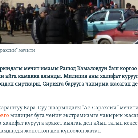
рахсий" мечити
рындагы мечит имамы Рашод Камаловдун баш коргоо
эки айга камакка алынды. Милиция аны халифат куруу
өндөн сырткары, Сирияга барууга чакырык жасаган д
караштуу Кара-Суу шаарындагы “Ас-Сарахсий” мечи
овго
милиция буга чейин экстремизмге чакырык жаса
 халифат курууга аракет кылган деп айып тагып келсе
дамдарды жөнөткөн деп күнөөлөп жатат.