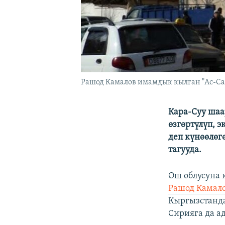
Рашод Камалов имамдык кылган "Ас-Са
Кара-Суу шаа
өзгөртүлүп, 
деп күнөөлөг
тагууда.
Ош облусуна 
Рашод Камал
Кыргызстанда
Сирияга да а