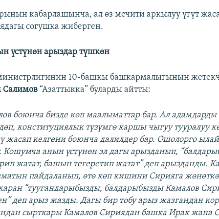
рынын кабарлашынча, ал өз мечити аркылуу үгүт жаса
ядагы согушка жиберген.
н үстүнөн арыздар түшкөн
министрлигинин 10-башкы башкармалыгынын жетекч
 Салимов
“Азаттыкка” буларды айтты:
лов боюнча бизде көп маалыматтар бар. Ал адамдарды
дөп, конституциялык түзүмгө каршы чыгуу тууралуу кө
ү жасап келгени боюнча далилдер бар. Ошолорго ыл
. Кошумча анын үстүнөн эл дагы арызданып, “балдар
рип жатат, башын тегеретип жатат” деп арызданды. К
атын пайдаланып, өтө көп кишини Сирияга жөнөткөн
аран “туугандарыбызды, балдарыбызды Камалов Сир
ен” деп арыз жазды. Дагы бир тобу арыз жазгандан ко
ндан сырткары Камалов Сириядан башка Ирак жана О