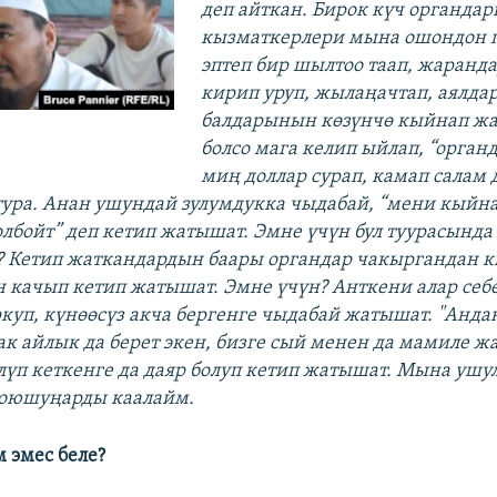
деп айткан. Бирок күч органда
кызматкерлери мына ошондон 
эптеп бир шылтоо таап, жаранд
кирип уруп, жылаңачтап, аялда
балдарынын көзүнчө кыйнап жа
болсо мага келип ыйлап, “органд
миң доллар сурап, камап салам 
тура. Анан ушундай зулумдукка чыдабай, “мени кыйн
олбойт” деп кетип жатышат. Эмне үчүн бул туурасында
 Кетип жаткандардын баары органдар чакыргандан к
 качып кетип жатышат. Эмне үчүн? Анткени алар себе
куп, күнөөсүз акча бергенге чыдабай жатышат. "Анда
ак айлык да берет экен, бизге сый менен да мамиле жа
лүп кеткенге да даяр болуп кетип жатышат. Мына ушул
коюшуңарды каалайм.
 эмес беле?