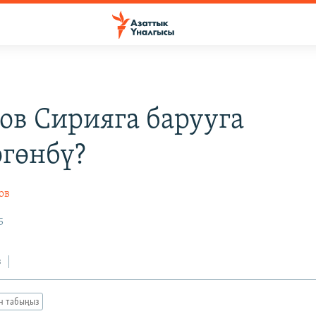
ов Сирияга барууга
өгөнбү?
ов
5
з
ан табыңыз