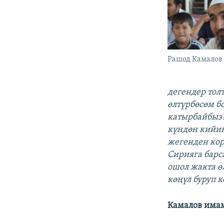
Рашод Камалов
дегендер тол
өлтүрбөсөм б
катырбайбыз?
күндөн кийин
жегенден кор
Сирияга барс
ошол жакта ө
көңүл буруп 
Камалов имам