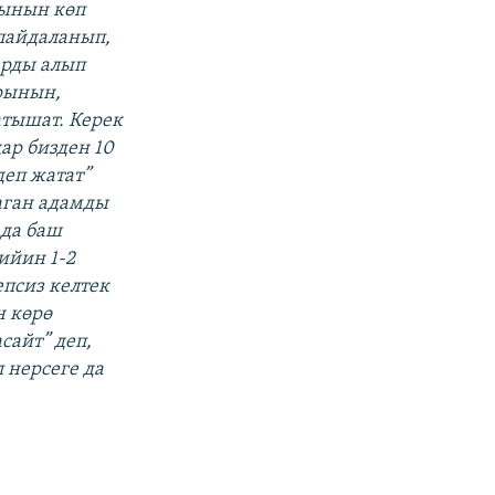
рынын көп
пайдаланып,
арды алып
рынын,
тышат. Керек
ар бизден 10
деп жатат”
аган адамды
 да баш
ийин 1-2
псиз келтек
н көрө
сайт” деп,
 нерсеге да