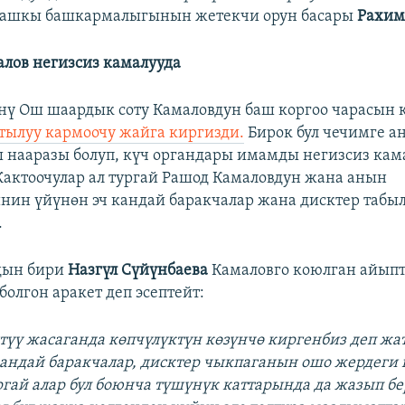
ашкы башкармалыгынын жетекчи орун басары
Рахим
алов негизсиз камалууда
үнү Ош шаардык соту Камаловдун баш коргоо чарасын 
ктылуу кармоочу жайга киргизди.
Бирок бул чечимге а
 нааразы болуп, күч органдары имамды негизсиз ка
актоочулар ал тургай Рашод Камаловдун жана анын
нин үйүнөн эч кандай баракчалар жана дисктер табы
.
дын бири
Назгүл Сүйүнбаева
Камаловго коюлган айып
болгон аракет деп эсептейт:
нтүү жасаганда көпчүлүктүн көзүнчө киргенбиз деп жа
кандай баракчалар, дисктер чыкпаганын ошо жердеги 
ургай алар бул боюнча түшүнүк каттарында да жазып б