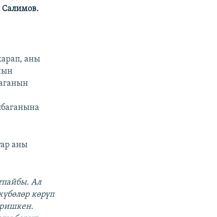
 Салимов.
карап, аны
нын
маганын
лбаганына
тар аны
тпайбы. Ал
күбөлөр көрүп
еришкен.