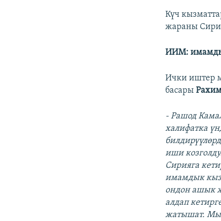
Күч кызматта
жараны Сири
ИИМ: имамды
Ички иштер 
басары
Рахим
- Рашод Кама
халифатка үн
билдирүүлөрд
иши козголду
Сирияга кети
имамдык кызм
ондон ашык ж
алдап кетирг
жатышат. Мы