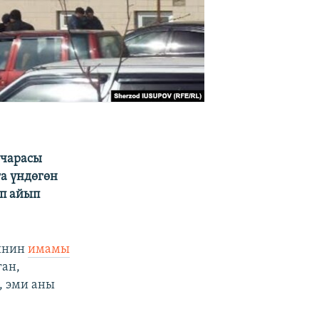
 чарасы
га үндөгөн
еп айып
тинин
имамы
ган,
, эми аны