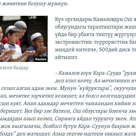
 жөнөткөн болушу мүмкүн.
Күч органдары Камаловдун Ош 
облусундагы тарапташтары жаш
үйдө бир убакта тинтүү жүргүзүп
экстремисттик-террористтик ба
миңдей китепче, 500дөй диск 
айтышат.
елген балдар
- Камалов өзүн Кара-Сууда “рух
деп атап келчү. Ал мечитинин и
е сезип алган адам экен. Мунун "куйруктары", окуучул
ап, мечитке ээрчитип келишет, ал болсо келгендерди
сын куят. Анан адамдар мечиттен чыккандан кийин э
 беришет. Бул бир эле Баткен, Ош облустары боюнча эм
амдарды алып келип, Сирияга айдап турушчу экен. Ат
 жок кылгылачы, болбосо бүтүн Кара-Суунун баарын ж
олду” деп жатышат. Азыр тергөө иштери уланып жата