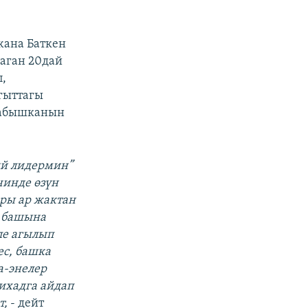
жана Баткен
аган 20дай
,
гыттагы
табышканын
ий лидермин”
чинде өзүн
ары ар жактан
н башына
ле агылып
ес, башка
а-энелер
ихадга айдап
т,
- дейт