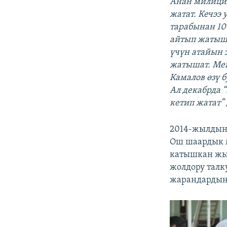
Анан милиция
жатат. Кечээ
тарабынан 100
айтып жатыша
үчүн атайын 
жатышат. Мен
Камалов өзү 
Ал декабрда 
кетип жатат”
2014-жылдын 
Ош шаардык м
катышкан жы
жолдору талк
жарандардын 