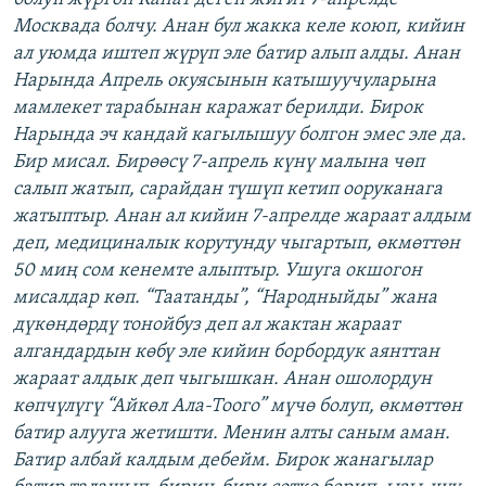
Москвада болчу. Анан бул жакка келе коюп, кийин
ал уюмда иштеп жүрүп эле батир алып алды. Анан
Нарында Апрель окуясынын катышуучуларына
мамлекет тарабынан каражат берилди. Бирок
Нарында эч кандай кагылышуу болгон эмес эле да.
Бир мисал. Бирөөсү 7-апрель күнү малына чөп
салып жатып, сарайдан түшүп кетип ооруканага
жатыптыр. Анан ал кийин 7-апрелде жараат алдым
деп, медициналык корутунду чыгартып, өкмөттөн
50 миң сом кенемте алыптыр. Ушуга окшогон
мисалдар көп. “Таатанды”, “Народныйды” жана
дүкөндөрдү тонойбуз деп ал жактан жараат
алгандардын көбү эле кийин борбордук аянттан
жараат алдык деп чыгышкан. Анан ошолордун
көпчүлүгү “Айкөл Ала-Тоого” мүчө болуп, өкмөттөн
батир алууга жетишти. Менин алты саным аман.
Батир албай калдым дебейм. Бирок жанагылар