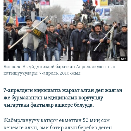
ОНЛАЙН ШЕРИНЕ
ЭЖЕ-СИҢДИЛЕР
АЗАТТЫК+
ЫҢГАЙСЫЗ СУРООЛОР
ЭЕ/АРнун бардык сайттары
Бишкек. Ак үйдү көздөй бараткан Апрель окуясынын
катышуучулары. 7-апрель, 2010-жыл.
7-апрелдеги ыңкылапта жараат алган деп жалган
же бурмаланган медициналык корутунду
чыгарткан фактылар ашкере болууда.
Жабырлануучу катары өкмөттөн 50 миң сом
кенемте алып, эми батир алып беребиз деген