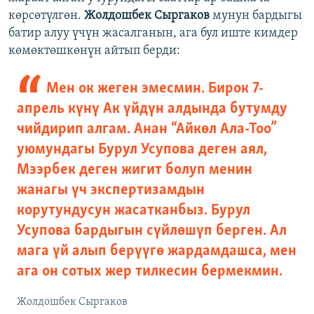
көрсөтүлгөн.
Жолдошбек Сыргаков
мунун бардыгы
батир алуу үчүн жасалганын, ага бул иште кимдер
көмөктөшкөнүн айтып берди:
Мен ок жеген эмесмин. Бирок 7-
апрель күнү Ак үйдүн алдында бутумду
чийдирип алгам. Анан “Айкөл Ала-Тоо”
уюмундагы Бурул Усупова деген аял,
Мээрбек деген жигит болуп менин
жанагы үч экспертизамдын
корутундусун жасатканбыз. Бурул
Усупова бардыгын сүйлөшүп берген. Ал
мага үй алып берүүгө жардамдашса, мен
ага он сотых жер тилкесин бермекмин.
Жолдошбек Сыргаков