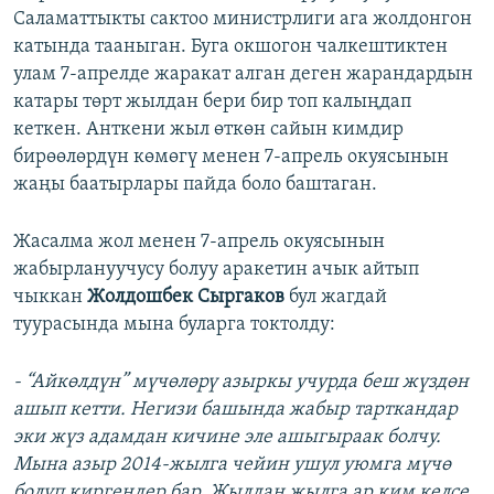
Саламаттыкты сактоо министрлиги ага жолдонгон
катында тааныган. Буга окшогон чалкештиктен
улам 7-апрелде жаракат алган деген жарандардын
катары төрт жылдан бери бир топ калыңдап
кеткен. Анткени жыл өткөн сайын кимдир
бирөөлөрдүн көмөгү менен 7-апрель окуясынын
жаңы баатырлары пайда боло баштаган.
Жасалма жол менен 7-апрель окуясынын
жабырлануучусу болуу аракетин ачык айтып
чыккан
Жолдошбек Сыргаков
бул жагдай
туурасында мына буларга токтолду:
- “Айкөлдүн” мүчөлөрү азыркы учурда беш жүздөн
ашып кетти. Негизи башында жабыр тарткандар
эки жүз адамдан кичине эле ашыгыраак болчу.
Мына азыр 2014-жылга чейин ушул уюмга мүчө
болуп киргендер бар. Жылдан жылга ар ким келсе