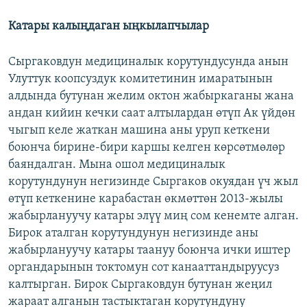
Катары калыңдаган ыңкылапчылар
Сыргаковдун медициналык корутундусунда анын
Улуттук коопсуздук комитетинин имаратынын
алдында бутунан желим октон жабыркаганы жана
андан кийин кечки саат алтылардан өтүп Ак үйдөн
чыгып келе жаткан машина аны уруп кеткени
боюнча бирине-бири каршы келген көрсөтмөлөр
баяндалган. Мына ошол медициналык
корутундунун негизинде Сыргаков окуядан үч жыл
өтүп кеткенине карабастан өкмөттөн 2013-жылы
жабырлануучу катары элүү миң сом кенемте алган.
Бирок аталган корутундунун негизинде аны
жабырлануучу катары таануу боюнча ички иштер
органдарынын токтомун сот канааттандыруусуз
калтырган. Бирок Сыргаковдун бутунан жеңил
жараат алганын тастыктаган корутундуну