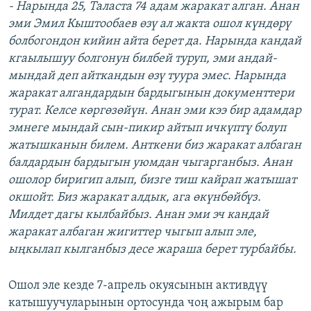
- Нарында 25, Таласта 74 адам жаракат алган. Анан
эми Эмил Кыштообаев өзү ал жакта ошол күндөрү
болбогондон кийин айта берет да. Нарында кандай
кгаылышуу болгонун билбей туруп, эми андай-
мындай деп айткандын өзү туура эмес. Нарында
жаракат алгандардын бардыгынын документтери
турат. Келсе көргөзөйүн. Анан эми кээ бир адамдар
эмнеге мындай сын-пикир айтып ичкүптү болуп
жатышканын билем. Анткени биз жаракат албаган
балдардын бардыгын уюмдан чыгарганбыз. Анан
ошолор биригип алып, бизге тиш кайрап жатышат
окшойт. Биз жаракат алдык, ага өкүнбөйбүз.
Милдет дагы кылбайбыз. Анан эми эч кандай
жаракат албаган жигиттер чыгып алып эле,
ыңкылап кылганбыз десе жараша берет турбайбы.
Ошол эле кезде 7-апрель окуясынын активдүү
катышуучуларынын ортосунда чоң ажырым бар