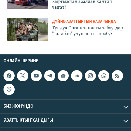
Кыргызстан абалдан кантип
чыгат?
ДҮЙНӨ АЗАТТЫКТЫН НАЗАРЫНДА
Түндүк Ооганстандагы чабуулдар
"Талибан" үчүн чоң сынообу?
ОНЛАЙН ШЕРИНЕ
БИЗ ЖӨНҮНДӨ
"АЗАТТЫКТЫН" САНДЫГЫ