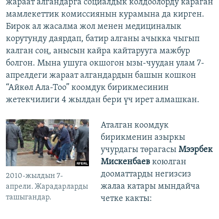
жараат алгандарга социалдык колдоолорду караган
мамлекеттик комиссиянын курамына да кирген.
Бирок ал жасалма жол менен медициналык
корутунду даярдап, батир алганы ачыкка чыгып
калган соң, анысын кайра кайтарууга мажбур
болгон. Мына ушуга окшогон ызы-чуудан улам 7-
апрелдеги жараат алгандардын башын кошкон
“Айкөл Ала-Тоо” коомдук бирикмесинин
жетекчилиги 4 жылдан бери үч ирет алмашкан.
Аталган коомдук
бирикменин азыркы
учурдагы төрагасы
Мээрбек
Мискенбаев
коюлган
дооматтарды негизсиз
2010-жылдын 7-
жалаа катары мындайча
апрели. Жарадарларды
ташыгандар.
четке какты: