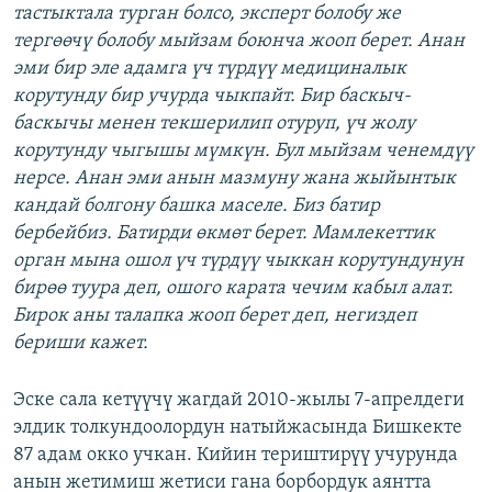
тастыктала турган болсо, эксперт болобу же
тергөөчү болобу мыйзам боюнча жооп берет. Анан
эми бир эле адамга үч түрдүү медициналык
корутунду бир учурда чыкпайт. Бир баскыч-
баскычы менен текшерилип отуруп, үч жолу
корутунду чыгышы мүмкүн. Бул мыйзам ченемдүү
нерсе. Анан эми анын мазмуну жана жыйынтык
кандай болгону башка маселе. Биз батир
бербейбиз. Батирди өкмөт берет. Мамлекеттик
орган мына ошол үч түрдүү чыккан корутундунун
бирөө туура деп, ошого карата чечим кабыл алат.
Бирок аны талапка жооп берет деп, негиздеп
бериши кажет.
Эске сала кетүүчү жагдай 2010-жылы 7-апрелдеги
элдик толкундоолордун натыйжасында Бишкекте
87 адам окко учкан. Кийин териштирүү учурунда
анын жетимиш жетиси гана борбордук аянтта