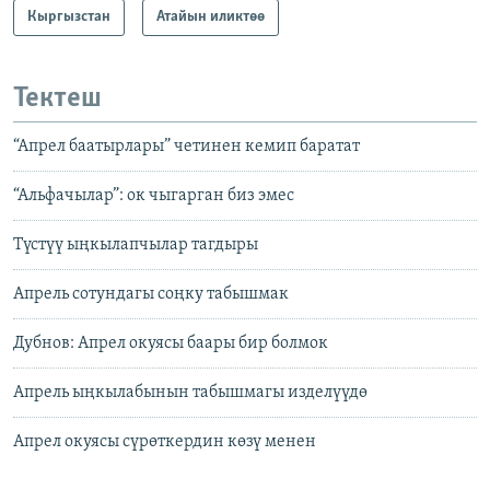
Кыргызстан
Атайын иликтөө
Тектеш
“Апрел баатырлары” четинен кемип баратат
“Альфачылар”: ок чыгарган биз эмес
Түстүү ыңкылапчылар тагдыры
Апрель сотундагы соңку табышмак
Дубнов: Апрел окуясы баары бир болмок
Апрель ыңкылабынын табышмагы изделүүдө
Апрел окуясы сүрөткердин көзү менен