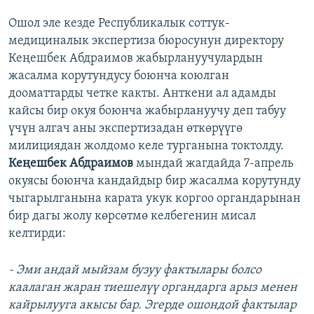
Ошол эле кезде Республикалык соттук-
медициналык экспертиза бюросунун директору
Кеңешбек Абдраимов жабырлануучулардын
жасалма корутундусу боюнча коюлган
дооматтарды четке какты. Анткени ал адамды
кайсы бир окуя боюнча жабырлануучу деп табуу
үчүн алгач аны экспертизадан өткөрүүгө
милициядан жолдомо келе турганына токтолду.
Кеңешбек Абдраимов
мындай жагдайда 7-апрель
окуясы боюнча кандайдыр бир жасалма корутунду
чыгарылганына карата укук коргоо органдарынан
бир дагы жолу көрсөтмө келбегенин мисал
келтирди:
- Эми андай мыйзам бузуу фактылары болсо
каалаган жаран тиешелүү органдарга арыз менен
кайрылууга акысы бар. Эгерде ошондой фактылар