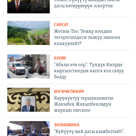
Өкмөт күйүүчү майдын баасы
дагы көтөрүлөрүн эскертти
САЯСАТ
Жетим-Тоо: Темир кендин
тегерегиндеги талкуу эмнени
каңкуулайт?
КООМ
"Абалы өтө оор". Түндүк Кипрде
кыргызстандык кызга кол салуу
болду
ӨЗГӨЧӨ ПИКИР
Көрүнүктүү тарыхнаамачы
Жаныбек Жакыпбековдун
жаркын элесине
ЭКОНОМИКА
"Күйүүчү май дагы кымбаттайт".