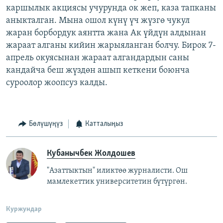
каршылык акциясы учурунда ок жеп, каза тапканы
аныкталган. Мына ошол күнү үч жүзгө чукул
жаран борбордук аянтта жана Ак үйдүн алдынан
жараат алганы кийин жарыяланган болчу. Бирок 7-
апрель окуясынан жараат алгандардын саны
кандайча беш жүздөн ашып кеткени боюнча
суроолор жоопсуз калды.
Бөлүшүңүз
Катталыңыз
Кубанычбек Жолдошев
"Азаттыктын" иликтөө журналисти. Ош
мамлекеттик университетин бүтүргөн.
Куржундар