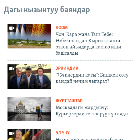
Дагы кызыктуу баяндар
КООМ
Чоң-Кара жана Таш-Төбө:
Өзбекстандан Кыргызстанга
өткөн айылдарда каттоо иши
башталды
ЭРКИНДИК
"75чилердин каты": Бишкек соту
кандай чечим чыгарат?
ЖУРТТАШТАР
Москвадагы жардыруу:
Курьерлерди текшерүү күч алды
ЭЛ ҮНҮ