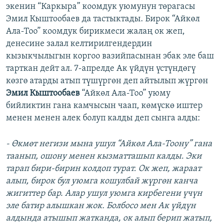
экенин “Каркыра” коомдук уюмунун төрагасы
Эмил Кыштообаев да тастыктады. Бирок “Айкөл
Ала-Тоо” коомдук бирикмеси жалаң ок жеп,
денесине залал келтирилгендердин
кызыкчылыгын коргоо вазийпасынан эбак эле баш
тарткан дейт ал. 7-апрелде Ак үйдүн үстүндөгү
көзгө атарды атып түшүргөн деп айтылып жүргөн
Эмил Кыштообаев
“Айкөл Ала-Тоо” уюму
бийликтин гана камчысын чаап, көмүскө иштер
менен менен алек болуп калды деп сынга алды:
- Өкмөт негизи мына ушул “Айкөл Ала-Тоону” гана
таанып, ошону менен кызматташып калды. Эки
тарап бири-бирин колдоп турат. О
к жеп, жараат
алып, бирок бул уюмга кошулбай жүргөн канча
жигиттер бар. Алар ушул уюмга кирбегени үчүн
эле батир алышкан жок. Болбосо мен Ак үйдүн
алдында атышып жатканда, ок алып берип жатып,