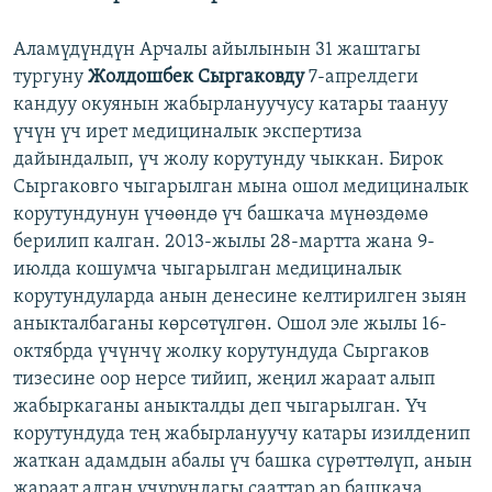
Аламүдүндүн Арчалы айылынын 31 жаштагы
тургуну
Жолдошбек Сыргаковду
7-апрелдеги
кандуу окуянын жабырлануучусу катары таануу
үчүн үч ирет медициналык экспертиза
дайындалып, үч жолу корутунду чыккан. Бирок
Сыргаковго чыгарылган мына ошол медициналык
корутундунун үчөөндө үч башкача мүнөздөмө
берилип калган. 2013-жылы 28-мартта жана 9-
июлда кошумча чыгарылган медициналык
корутундуларда анын денесине келтирилген зыян
аныкталбаганы көрсөтүлгөн. Ошол эле жылы 16-
октябрда үчүнчү жолку корутундуда Сыргаков
тизесине оор нерсе тийип, жеңил жараат алып
жабыркаганы аныкталды деп чыгарылган. Үч
корутундуда тең жабырлануучу катары изилденип
жаткан адамдын абалы үч башка сүрөттөлүп, анын
жараат алган учурундагы сааттар ар башкача