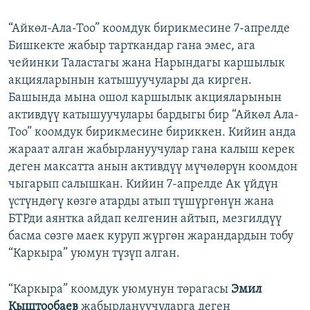
“Айкөл-Ала-Тоо” коомдук бирикмесине 7-апрелде
Бишкекте жабыр тарткандар гана эмес, ага
чейинки Таластагы жана Нарындагы каршылык
акцияларынын катышуучулары да кирген.
Башында мына ошол каршылык акцияларынын
активдүү катышуучулары бардыгы бир “Айкөл Ала-
Тоо” коомдук бирикмесине бириккен. Кийин анда
жараат алган жабырлануучулар гана калыш керек
деген максатта анын активдүү мүчөлөрүн коомдон
чыгарып салышкан. Кийин 7-апрелде Ак үйдүн
үстүндөгү көзгө атарды атып түшүргөнүн жана
БТРди аянтка айдап келгенин айтып, мезгилдүү
басма сөзгө маек куруп жүргөн жарандардын тобу
“Каркыра” уюмун түзүп алган.
“Каркыра” коомдук уюмунун төрагасы
Эмил
Кыштообаев
жабырлануучуларга деген