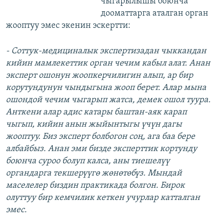
чыгарылышы боюнча
дооматтарга аталган орган
жооптуу эмес экенин эскертти:
- Соттук-медициналык экспертизадан чыккандан
кийин мамлекеттик орган чечим кабыл алат. Анан
эксперт ошонун жоопкерчилигин алып, ар бир
корутундунун чындыгына жооп берет. Алар мына
ошондой чечим чыгарып жатса, демек ошол туура.
Анткени алар адис катары баштан-аяк карап
чыгып, кийин анын жыйынтыгы үчүн дагы
жооптуу. Биз эксперт болбогон соң, ага баа бере
албайбыз. Анан эми бизде эксперттик кортунду
боюнча суроо болуп калса, аны тиешелүү
органдарга текшерүүгө жөнөтөбүз. Мындай
маселелер биздин практикада болгон. Бирок
олуттуу бир кемчилик кеткен учурлар катталган
эмес.