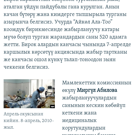
аталган үйдүн пайдубалы гана курулган. Анын
качан бүтөрү жана кимдерге тапшырыла турганы
азырынча белгисиз. Учурда “Айкөл Ала-Тоо”
коомдук бирикмесинде жабырлануучу катары
мүчө болуп турган жарандардын саны 520 адамга
жетти. Бирок алардын канчасы чынында 7-апрелде
каршылык көрсөтүү акциясында жабыр тартканы
же канчасы ошол күнкү талап-тоноодон зыян
чеккени белгисиз.
Мамлекеттик комиссиянын
өкүлү
Миргүл Абилова
жабырлануучулардын
санынын кескин көбөйүп
кеткени жана
Апрель окуясынан
медициналык
кийин. 8-апрель, 2010-
жыл.
корутундулардын