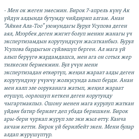
- Мен ок жеген эмесмин. Бирок 7-апрель күнү Ак
үйдүн алдында бутумду чийдирип алгам. Анан
“Айкөл Ала-Тоо” уюмундагы Бурул Усупова деген
аял, Мээрбек деген жигит болуп менин жанагы үч
экспертизамдын корутундусун жасатканбыз. Бурул
Усупова бардыгын сүйлөшүп берген. Ал мага үй
алып берүүгө жардамдашса, мен ага он сотых жер
тилкесин бермекмин. Бул үчүн мени
экспертизадан өткөртүп, жеңил жараат алды деген
корутундуну үчүнчү жолкусунда алып берди. Анан
мен калп эле ооруканага жатып, жеңил жараат
өтүшүп, оорлошуп кеткен деген корутунду
чыгартмакпыз. Ошону менен мага курулуп жаткан
үйдөн батир берилет деп убада беришкен. Бирок
ары-бери чуркап жүрүп эле эки жыл өттү. Канча
акчам кетти. Бирок үй берилбейт экен. Мени булар
алдап жүрүшүптүр.