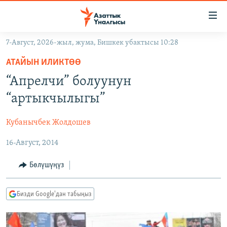
Линктер
Мазмунга
өтүңүз
7-Август, 2026-жыл, жума, Бишкек убактысы 10:28
Навигацияга
ЖАҢЫЛЫКТАР
өтүңүз
АТАЙЫН ИЛИКТӨӨ
КЫРГЫЗСТАН
Издөөгө
“Апрелчи” болуунун
салыңыз
ДҮЙНӨ
КЫРГЫЗСТАН
“артыкчылыгы”
УКРАИНА
САЯСАТ
ДҮЙНӨ
Кубанычбек Жолдошев
АТАЙЫН ИЛИКТӨӨ
ЭКОНОМИКА
БОРБОР АЗИЯ
16-Август, 2014
ТВ ПРОГРАММАЛАР
МАДАНИЯТ
ПОДКАСТ
БҮГҮН АЗАТТЫКТА
Бөлүшүңүз
ӨЗГӨЧӨ ПИКИР
ЭКСПЕРТТЕР ТАЛДАЙТ
Бизди Google'дан табыңыз
БИЗ ЖАНА ДҮЙНӨ
Русский
ДАНИСТЕ