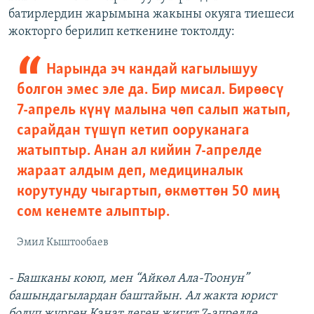
батирлердин жарымына жакыны окуяга тиешеси
жокторго берилип кеткенине токтолду:
Нарында эч кандай кагылышуу
болгон эмес эле да. Бир мисал. Бирөөсү
7-апрель күнү малына чөп салып жатып,
сарайдан түшүп кетип ооруканага
жатыптыр. Анан ал кийин 7-апрелде
жараат алдым деп, медициналык
корутунду чыгартып, өкмөттөн 50 миң
сом кенемте алыптыр.
Эмил Кыштообаев
- Башканы коюп, мен “Айкөл Ала-Тоонун”
башындагылардан баштайын. Ал жакта юрист
болуп жүргөн Канат деген жигит 7-апрелде