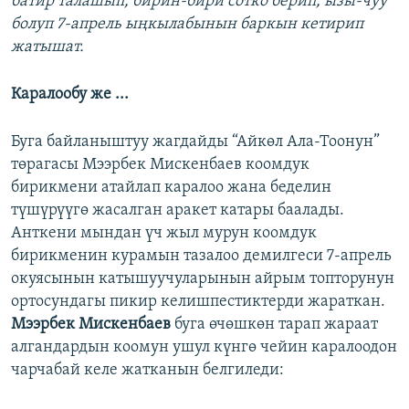
батир талашып, бирин-бири сотко берип, ызы-чуу
болуп 7-апрель ыңкылабынын баркын кетирип
жатышат.
Каралообу же ...
Буга байланыштуу жагдайды “Айкөл Ала-Тоонун”
төрагасы Мээрбек Мискенбаев коомдук
бирикмени атайлап каралоо жана беделин
түшүрүүгө жасалган аракет катары баалады.
Анткени мындан үч жыл мурун коомдук
бирикменин курамын тазалоо демилгеси 7-апрель
окуясынын катышуучуларынын айрым топторунун
ортосундагы пикир келишпестиктерди жараткан.
Мээрбек Мискенбаев
буга өчөшкөн тарап жараат
алгандардын коомун ушул күнгө чейин каралоодон
чарчабай келе жатканын белгиледи: