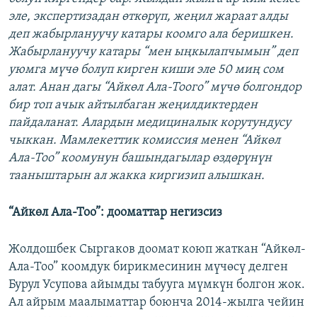
эле, экспертизадан өткөрүп, жеңил жараат алды
деп жабырлануучу катары коомго ала беришкен.
Жабырлануучу катары “мен ыңкылапчымын” деп
уюмга мүчө болуп кирген киши эле 50 миң сом
алат. Анан дагы “Айкөл Ала-Тоого” мүчө болгондор
бир топ ачык айтылбаган жеңилдиктерден
пайдаланат. Алардын медициналык корутундусу
чыккан. Мамлекеттик комиссия менен “Айкөл
Ала-Тоо” коомунун башындагылар өздөрүнүн
тааныштарын ал жакка киргизип алышкан.
“Айкөл Ала-Тоо”: дооматтар негизсиз
Жолдошбек Сыргаков доомат коюп жаткан “Айкөл-
Ала-Тоо” коомдук бирикмесинин мүчөсү делген
Бурул Усупова айымды табууга мүмкүн болгон жок.
Ал айрым маалыматтар боюнча 2014-жылга чейин