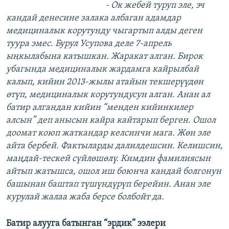
- Ок жебей туруп эле, эч
кандай денесине залака албаган адамдар
медициналык корутунду чыгартып алды деген
туура эмес. Бурул Усупова деле 7-апрель
ыңкылабына катышкан. Жаракат алган. Бирок
убагында медициналык жардамга кайрылбай
калып, кийин 2013-жылы атайын текшерүүдөн
өтүп, медициналык корутундусун алган. Анан ал
батир алгандан кийин “менден кийинкилер
алсын” деп анысын кайра кайтарып берген. Ошол
доомат коюп жаткандар келсинчи мага. Жөн эле
айта бербей. Фактыларды далилдешсин. Келишсин,
маңдай-тескей сүйлөшөлү. Кимдин фамилиясын
айтып жатышса, ошол иш боюнча кандай болгонун
башынан баштап түшүндүрүп берейин. Анан эле
курулай жалаа жаба берсе болбойт да.
Батир алууга батынган “эрдик” ээлери