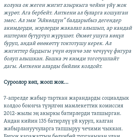
колуна ок жеген жигит азыркыга чейин үйү жок
жүрөт. Ага бербейт. Анткени ал буларга кошулган
эмес. Ал эми “Айкөлдүн” балдарыбыз дегендер
акимдерди, мэрлерди жакалап алышып, ар кандай
иштерин бүтүртүп жүрүшөт. Өкмөт ушуга көңүл
буруп, андай өнөкөттү токтотушу керек. Ал
жигиттер бардыгы үчүн өзүнчө эле чечүүчү фигура
болуп алышкан. Башка эч кимди тоготушпайт
дагы. Анткени аларды бийлик колдойт.
Суроолор көп, жооп жок...
7-апрелде жабыр тарткан жарандарды социалдык
колдоо боюнча түзүлгөн мамлекеттик комиссия
2012-жылы эң акыркы батирлерди тапшырган.
Андан кийин 135 батирлүү үй куруп, калган
жабырлануучуларга тапшыруу чечими чыккан.
Бирок каражаттын бөлүнбөй турганынан улам,