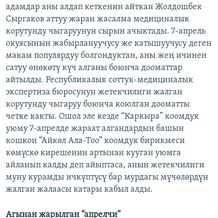
адамдар аны алдап кеткенин айткан Жолдошбек
Сыргаков аттуу жаран жасалма медициналык
корутунду чыгаруунун сырын ачыктады. 7-апрель
окуясынын жабырлануучусу же катышуучусу деген
макам популярдуу болгондуктан, аны жең ичинен
сатуу өнөкөтү күч алганы боюнча дооматтар
айтылды. Республикалык соттук-медициналык
экспертиза бюросунун жетекчилиги жалган
корутунду чыгаруу боюнча коюлган дооматты
четке какты. Ошол эле кезде “Каркыра” коомдук
уюму 7-апрелде жараат алгандардын башын
кошкон “Айкөл Ала-Тоо” коомдук бирикмеси
көмүскө кирешенин артынан кууган уюмга
айланып калды деп айыптаса, анын жетекчилиги
муну курамды ичкүптүсү бар мурдагы мүчөлөрдүн
жалган жалаасы катары кабыл алды.
Агынан жарылган “апрелчи”