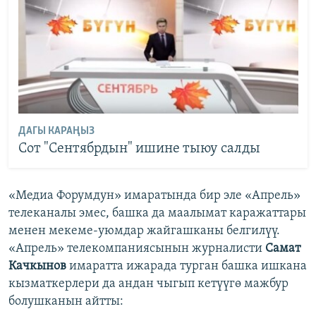
ДАГЫ КАРАҢЫЗ
Сот "Сентябрдын" ишине тыюу салды
«Медиа Форумдун» имаратында бир эле «Апрель»
телеканалы эмес, башка да маалымат каражаттары
менен мекеме-уюмдар жайгашканы белгилүү.
«Апрель» телекомпаниясынын журналисти
Самат
Качкынов
имаратта ижарада турган башка ишкана
кызматкерлери да андан чыгып кетүүгө мажбур
болушканын айтты: