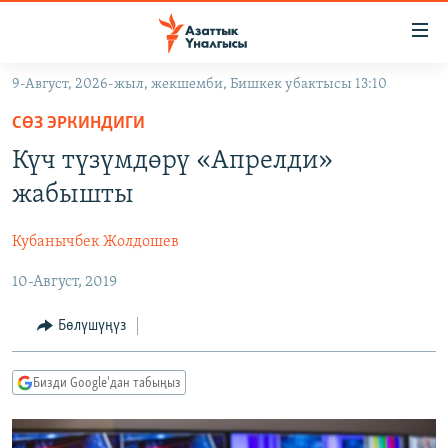
Линктер
Мазмунга
өтүңүз
9-Август, 2026-жыл, жекшемби, Бишкек убактысы 13:10
Навигацияга
ЖАҢЫЛЫКТАР
өтүңүз
СӨЗ ЭРКИНДИГИ
КЫРГЫЗСТАН
Издөөгө
Күч түзүмдөрү «Апрелди»
салыңыз
ДҮЙНӨ
КЫРГЫЗСТАН
жабышты
УКРАИНА
САЯСАТ
ДҮЙНӨ
Кубанычбек Жолдошев
АТАЙЫН ИЛИКТӨӨ
ЭКОНОМИКА
БОРБОР АЗИЯ
10-Август, 2019
ТВ ПРОГРАММАЛАР
МАДАНИЯТ
ПОДКАСТ
БҮГҮН АЗАТТЫКТА
Бөлүшүңүз
ӨЗГӨЧӨ ПИКИР
ЭКСПЕРТТЕР ТАЛДАЙТ
Бизди Google'дан табыңыз
БИЗ ЖАНА ДҮЙНӨ
Русский
ДАНИСТЕ