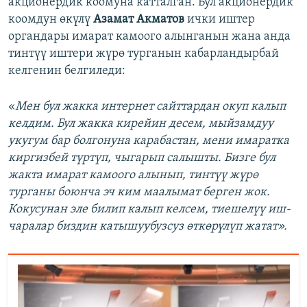
акционердик коомуна катталган. Бул акционердик
коомдун өкүлү
Азамат Акматов
ички иштер
органдары имарат камоого алынганын жана анда
тинтүү иштери жүрө турганын кабарландырбай
келгенин белгиледи:
«
Мен бул жакка интернет сайттардан окуп калып
келдим. Бул жакка кирейин десем, мыйзамдуу
укугум бар болгонуна карабастан, мени имаратка
киргизбей түртүп, чыгарып салышты. Бизге бул
жакта имарат камоого алынып, тинтүү жүрө
турганы боюнча эч ким маалымат берген жок.
Кокусунан эле билип калып келсем, тиешелүү иш-
чаралар биздин катышуубузсуз өткөрүлүп жатат».