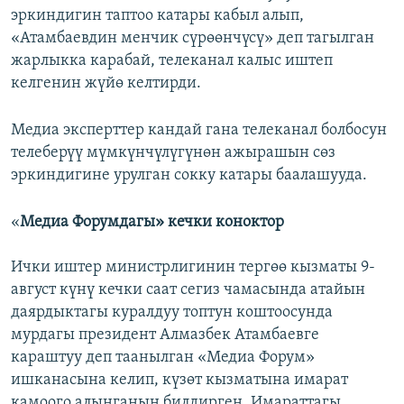
эркиндигин таптоо катары кабыл алып,
«Атамбаевдин менчик сүрөөнчүсү» деп тагылган
жарлыкка карабай, телеканал калыс иштеп
келгенин жүйө келтирди.
Медиа эксперттер кандай гана телеканал болбосун
телеберүү мүмкүнчүлүгүнөн ажырашын сөз
эркиндигине урулган сокку катары баалашууда.
«
​Медиа Форумдагы» кечки коноктор
Ички иштер министрлигинин тергөө кызматы 9-
август күнү кечки саат сегиз чамасында атайын
даярдыктагы куралдуу топтун коштоосунда
мурдагы президент Алмазбек Атамбаевге
караштуу деп таанылган «Медиа Форум»
ишканасына келип, күзөт кызматына имарат
камоого алынганын билдирген. Имараттагы