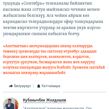
тушунда «Сентябрь» телеканалы бийликтин
кысымы жана соттун мыйзамсыз чечими менен
жабылганы белгилүү. Ага чейин айрым көз
карандысыз телерадиолордун эфир толкундарына
чектөө киргизген учурлар эл аралык укук коргоо
уюмдарынын сынына кабылган болчу.
«Азаттыктын» материалдарына пикир калтырууда
төмөнкү эрежелерди так сактоону өтүнөбүз: адамдын
беделине шек келтирген, келекелеген, кордогон,
коркутуп-үркүткөн, басмырлаган жана жек көрүүнү
козуткан пикирлерди жазууга болбойт. Эрежени сактабай
жазылган пикирлер жарыяланбайт.
Бөлүшүңүз
Катталыңыз
Кубанычбек Жолдошев
"Азаттыктын" иликтөө журналисти. Ош