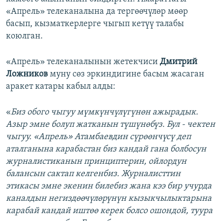
«Апрель» телеканалына да тергөөчүлөр мөөр
басып, кызматкерлерге чыгып кетүү талабы
коюлган.
«Апрель» телеканалынын жетекчиси
Дмитрий
Ложников
муну сөз эркиндигине басым жасаган
аракет катары кабыл алды:
«
Биз обого чыгуу мүмкүнчүлүгүнөн ажырадык.
Азыр эмне болуп жатканын түшүнөбүз. Бул - чектен
чыгуу. «Апрель» Атамбаевдин сүрөөнчүсү деп
аталганына карабастан биз кандай гана болбосун
журналистиканын принциптерин, ойлордун
балансын сактап келгенбиз. Журналисттин
этикасы эмне экенин билебиз жана кээ бир учурда
каналдын негиздөөчүлөрүнүн кызыкчылыктарына
карабай кандай иштөө керек болсо ошондой, туура