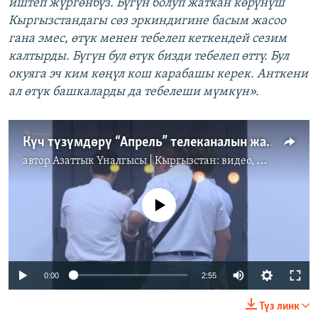
иштеп жүргөнбүз. Бүгүн болуп жаткан көрүнүш
Кыргызстандагы сөз эркиндигине басым жасоо
гана эмес, өтүк менен тебелеп кеткендей сезим
калтырды. Бүгүн бул өтүк бизди тебелеп өттү. Бул
окуяга эч ким көңүл кош карабашы керек. Анткени
ал өтүк башкаларды да тебелеши мүмкүн».
Күч түзүмдөрү “Апрель” телеканалын жапты
автор
Азаттык Үналгысы | Кыргызстан: видео, фото, кабарлар
No media source currently available
0:00
2:55
Түз линк