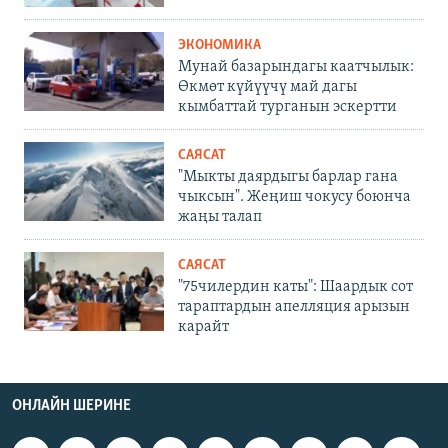
ЭКОНОМИКА
Мунай базарындагы каатчылык:
Өкмөт күйүүчү май дагы
кымбаттай турганын эскертти
САЯСАТ
"Мыкты даярдыгы барлар гана
чыксын". Жеңиш чокусу боюнча
жаңы талап
САЯСАТ
"75чилердин каты": Шаардык сот
тараптардын апелляция арызын
карайт
ОНЛАЙН ШЕРИНЕ