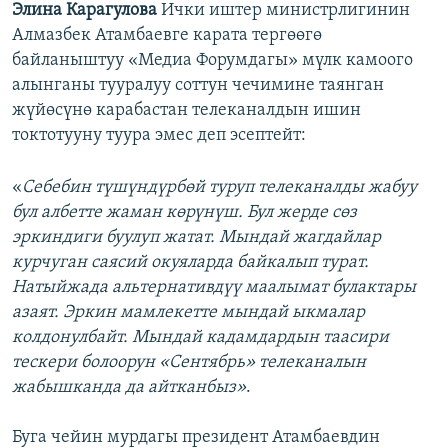
Элина Карагулова
Ички иштер министрлигинин
Алмазбек Атамбаевге карата тергөөгө
байланыштуу «Медиа Форумдагы» мүлк камоого
алынганы тууралуу соттун чечимине таянган
жүйөсүнө карабастан телеканалдын ишин
токтотууну туура эмес деп эсептейт:
«
Себебин түшүндүрбөй туруп телеканалды жабуу
бул албетте жаман көрүнүш. Бул жерде сөз
эркиндиги буулуп жатат. Мындай жагдайлар
курчуган саясий окуяларда байкалып турат.
Натыйжада альтернативдүү маалымат булактары
азаят. Эркин мамлекетте мындай ыкмалар
колдонулбайт. Мындай кадамдардын таасири
тескери болоорун «Сентябрь» телеканалын
жабышканда да айтканбыз»
.
Буга чейин мурдагы президент Атамбаевдин