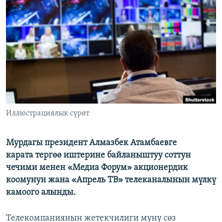
ОНЛАЙН ШЕРИНЕ
ЭЖЕ-СИҢДИЛЕР
АЗАТТЫК+
ЫҢГАЙСЫЗ СУРООЛОР
ЭЕ/АРнун бардык сайттары
Иллюстрациялык сүрөт
Мурдагы президент Алмазбек Атамбаевге
карата тергөө иштерине байланыштуу соттун
чечими менен «Медиа Форум» акционердик
коомунун жана «Апрель ТВ» телеканалынын мүлкү
камоого алынды.
Телекомпаниянын жетекчилиги муну сөз