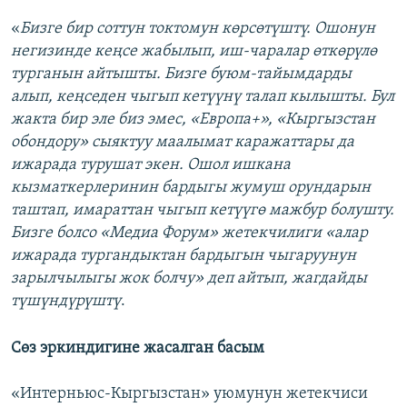
«
Бизге бир соттун токтомун көрсөтүштү. Ошонун
негизинде кеңсе жабылып, иш-чаралар өткөрүлө
турганын айтышты. Бизге буюм-тайымдарды
алып, кеңседен чыгып кетүүнү талап кылышты. Бул
жакта бир эле биз эмес, «Европа+», «Кыргызстан
обондору» сыяктуу маалымат каражаттары да
ижарада турушат экен. Ошол ишкана
кызматкерлеринин бардыгы жумуш орундарын
таштап, имараттан чыгып кетүүгө мажбур болушту.
Бизге болсо «Медиа Форум» жетекчилиги «алар
ижарада тургандыктан бардыгын чыгаруунун
зарылчылыгы жок болчу» деп айтып, жагдайды
түшүндүрүштү
.
Сөз эркиндигине жасалган басым
«Интерньюс-Кыргызстан» уюмунун жетекчиси