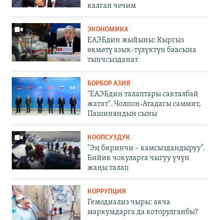
калган чечим
ЭКОНОМИКА
ЕАЭБдин жыйыны: Кыргыз
өкмөтү азык-түлүктүн баасына
тынчсызданат
БОРБОР АЗИЯ
"ЕАЭБдин талаптары сакталбай
жатат". Чолпон-Атадагы саммит,
Пашиняндын сыны
КООПСУЗДУК
"Эң биринчи – камсыздандыруу".
Бийик чокуларга чыгуу үчүн
жаңы талап
КОРРУПЦИЯ
Гемодиализ чыры: акча
маркумдарга да которулганбы?