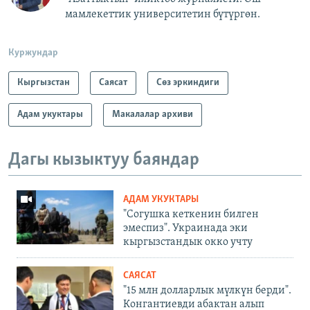
мамлекеттик университетин бүтүргөн.
Куржундар
Кыргызстан
Саясат
Сөз эркиндиги
Адам укуктары
Макалалар архиви
Дагы кызыктуу баяндар
АДАМ УКУКТАРЫ
"Согушка кеткенин билген
эмеспиз". Украинада эки
кыргызстандык окко учту
САЯСАТ
"15 млн долларлык мүлкүн берди".
Конгантиевди абактан алып