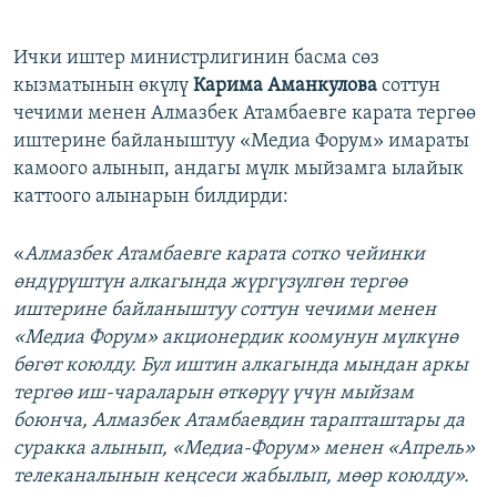
​Ички иштер министрлигинин басма сөз
кызматынын өкүлү
Карима Аманкулова
соттун
чечими менен Алмазбек Атамбаевге карата тергөө
иштерине байланыштуу «Медиа Форум» имараты
камоого алынып, андагы мүлк мыйзамга ылайык
каттоого алынарын билдирди:
«
Алмазбек Атамбаевге карата сотко чейинки
өндүрүштүн алкагында жүргүзүлгөн тергөө
иштерине байланыштуу соттун чечими менен
«Медиа Форум» акционердик коомунун мүлкүнө
бөгөт коюлду. Бул иштин алкагында мындан аркы
тергөө иш-чараларын өткөрүү үчүн мыйзам
боюнча, Алмазбек Атамбаевдин тарапташтары да
суракка алынып, «Медиа-Форум» менен «Апрель»
телеканалынын кеңсеси жабылып, мөөр коюлду».