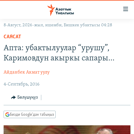
Линктер
Мазмунга
өтүңүз
8-Август, 2026-жыл, ишемби, Бишкек убактысы 04:28
Навигацияга
ЖАҢЫЛЫКТАР
өтүңүз
САЯСАТ
КЫРГЫЗСТАН
Издөөгө
Апта: убактылуулар “урушу”,
салыңыз
ДҮЙНӨ
КЫРГЫЗСТАН
Каримовдун акыркы сапары...
УКРАИНА
САЯСАТ
ДҮЙНӨ
Айданбек Акмат уулу
АТАЙЫН ИЛИКТӨӨ
ЭКОНОМИКА
БОРБОР АЗИЯ
4-Сентябрь, 2016
ТВ ПРОГРАММАЛАР
МАДАНИЯТ
ПОДКАСТ
БҮГҮН АЗАТТЫКТА
Бөлүшүңүз
ӨЗГӨЧӨ ПИКИР
ЭКСПЕРТТЕР ТАЛДАЙТ
Бизди Google'дан табыңыз
БИЗ ЖАНА ДҮЙНӨ
Русский
ДАНИСТЕ