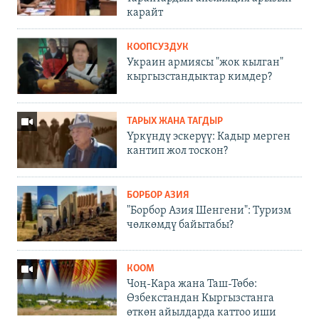
карайт
КООПСУЗДУК
Украин армиясы "жок кылган"
кыргызстандыктар кимдер?
ТАРЫХ ЖАНА ТАГДЫР
Үркүндү эскерүү: Кадыр мерген
кантип жол тоскон?
БОРБОР АЗИЯ
"Борбор Азия Шенгени": Туризм
чөлкөмдү байытабы?
КООМ
Чоң-Кара жана Таш-Төбө:
Өзбекстандан Кыргызстанга
өткөн айылдарда каттоо иши