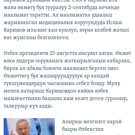
Каримов дүйнөдөн кайтты. Өзбек парламенти
жана өкмөтү бул тууралуу 2-сентябрда кечинде
маалымат таратты. Ал маалыматка удаалаш
жарыяланган медициналык корутундуда Ислам
Каримов мээсине кан куюлуп, өзүнө келбей жатып
көз жумганы белгиленген.
Өзбек президенти 27-августта инсульт алган. Өкмөт
өлкө лидери ооруканага жаткырылганын кабарлап,
бирок ал-абалы боюнча маалымат берген эмес.
Өкмөттөгү бул жашыруундуулук ар кандай
түкшүмөлдөрдүн чыгышына себеп болду. Муну
менен катарлаш Каримовдон кийин өзбек
мамлекетинин башына ким келет деген суроолор,
талкуулар күч алды.
Азыркы мезгилге карай
баары Өзбекстан