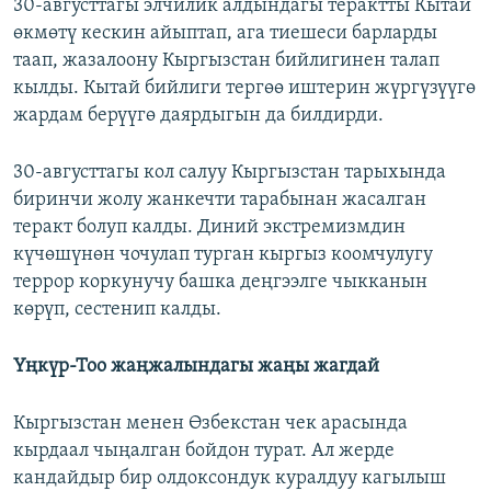
30-августтагы элчилик алдындагы терактты Кытай
өкмөтү кескин айыптап, ага тиешеси барларды
таап, жазалоону Кыргызстан бийлигинен талап
кылды. Кытай бийлиги тергөө иштерин жүргүзүүгө
жардам берүүгө даярдыгын да билдирди.
30-августтагы кол салуу Кыргызстан тарыхында
биринчи жолу жанкечти тарабынан жасалган
теракт болуп калды. Диний экстремизмдин
күчөшүнөн чочулап турган кыргыз коомчулугу
террор коркунучу башка деңгээлге чыкканын
көрүп, сестенип калды.
Үңкүр-Тоо жаңжалындагы жаңы жагдай
Кыргызстан менен Өзбекстан чек арасында
кырдаал чыңалган бойдон турат. Ал жерде
кандайдыр бир олдоксондук куралдуу кагылыш