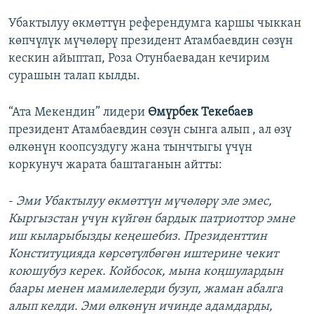
Убактылуу өкмөттүн референдумга каршы чыккан
көпчүлүк мүчөлөрү президент Атамбаевдин сөзүн
кескин айыптап, Роза Отунбаевадан кечирим
сурашын талап кылды.
“Ата Мекендин” лидери
Өмүрбек Текебаев
президент Атамбаевдин сөзүн сынга алып , ал өзү
өлкөнүн коопсуздугу жана тынчтыгы үчүн
коркунуч жарата баштаганын айтты:
-
Эми Убактылуу өкмөттүн мүчөлөрү эле эмес,
Кыргызстан үчүн күйгөн бардык патриоттор эмне
иш кыларыбызды кеңешебиз. Президенттин
Конституцияда көрсөтүлбөгөн иштерине чекит
коюшубуз керек. Койбосок, мына коңшулардын
баары менен мамилелерди бузуп, жаман абалга
алып келди. Эми өлкөнүн ичинде адамдарды,