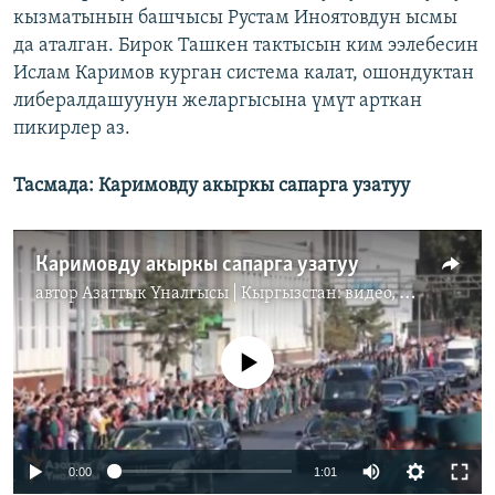
кызматынын башчысы Рустам Иноятовдун ысмы
да аталган. Бирок Ташкен тактысын ким ээлебесин
Ислам Каримов курган система калат, ошондуктан
либералдашуунун желаргысына үмүт арткан
пикирлер аз.
Тасмада: Каримовду акыркы сапарга узатуу
Каримовду акыркы сапарга узатуу
автор
Азаттык Үналгысы | Кыргызстан: видео, фото, кабарлар
No media source currently available
0:00
1:01