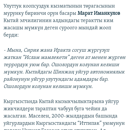
Улуттук коопсуздук кызматынын төрагасынын
мурунку биринчи орун басары
Марат Иманкулов
Кытай элчилигинин алдындагы терактты ким
жасашы мүмкүн деген суроого мындай жооп
берди:
- Мына, Сирия жана Иракта согуш жүргүзүп
жаткан “Ислам мамлекети” деген ат менен жүргөн
террордук уюм бар. Ошолордун колунан келиши
мүмкүн. Кытайдагы Шинжаң уйгур автономиялык
районунун уйгур улутундагы адамдары бар.
Ошолордун колунан келиши мүмкүн.
Кыргызстанда Кытай кызыкчылыктарына уйгур
жикчилдери тараптан чабуул буга чейин да
жасалган. Маселен, 2000-жылдардын башында
уйгурлардын Кыргызстандагы “Иттипак” уюмунун