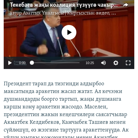
Текебаев жаңы коалиция түзүүгө чакырды
автор
Азаттык Үналгысы | Кыргызстан: видео, фото, кабарлар
No media source currently available
0:00
10:25
Президент тарап да тизгинди алдырбоо
максатында аракетин жасап жатат. Ал кечээки
душмандарды боорго тартып, жаңы душманга
каршы коюу аракетин жасоодо. Маселен,
президенттин жакын кеңешчилери саясатчылар
Акматбек Келдибеков, Камчыбек Ташиев менен
сүйлөшүп, өз жээгине тартууга аракеттенүүдө. Ак
үйдүн азыркы кожоюндары менен Акматбек