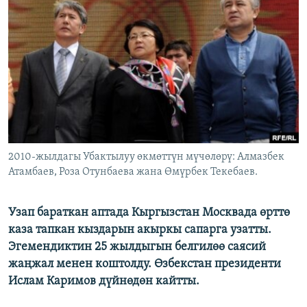
ОНЛАЙН ШЕРИНЕ
ЭЖЕ-СИҢДИЛЕР
АЗАТТЫК+
ЫҢГАЙСЫЗ СУРООЛОР
ЭЕ/АРнун бардык сайттары
2010-жылдагы Убактылуу өкмөттүн мүчөлөрү: Алмазбек
Атамбаев, Роза Отунбаева жана Өмүрбек Текебаев.
Узап бараткан аптада Кыргызстан Москвада өрттө
каза тапкан кыздарын акыркы сапарга узатты.
Эгемендиктин 25 жылдыгын белгилөө саясий
жаңжал менен коштолду. Өзбекстан президенти
Ислам Каримов дүйнөдөн кайтты.