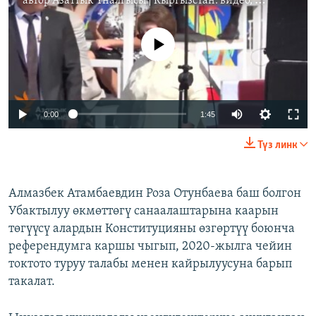
автор
Азаттык Үналгысы | Кыргызстан: видео, фото, кабарлар
No media source currently available
0:00
1:45
Түз линк
Алмазбек Атамбаевдин Роза Отунбаева баш болгон
Убактылуу өкмөттөгү санаалаштарына каарын
төгүүсү алардын Конституцияны өзгөртүү боюнча
референдумга каршы чыгып, 2020-жылга чейин
токтото туруу талабы менен кайрылуусуна барып
такалат.