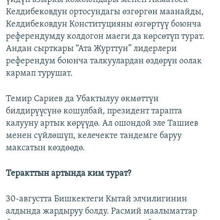
Келдибековдун ортосундагы өзгөргөн маанайды,
Келдибековдун Конституцияны өзгөртүү боюнча
референдумду колдогон маеги да көрсөтүп турат.
Андан сырткары “Ата Журттун” лидерлери
референдум боюнча талкуулардан өздөрүн оолак
кармап турушат.
Темир Сариев да Убактылуу өкмөттүн
билдирүүсүнө кошулбай, президент тарапта
калууну артык көрүүдө. Ал ошондой эле Ташиев
менен сүйлөшүп, келечекте тандемге баруу
максатын көздөөдө.
Теракттын артында ким турат?
30-августта Бишкектеги Кытай элчилигинин
алдында жардыруу болду. Расмий маалыматтар