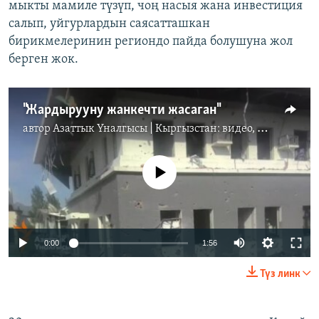
мыкты мамиле түзүп, чоң насыя жана инвестиция
салып, уйгурлардын саясатташкан
бирикмелеринин региондо пайда болушуна жол
берген жок.
"Жардырууну жанкечти жасаган"
автор
Азаттык Үналгысы | Кыргызстан: видео, фото, кабарлар
No media source currently available
0:00
1:56
Түз линк