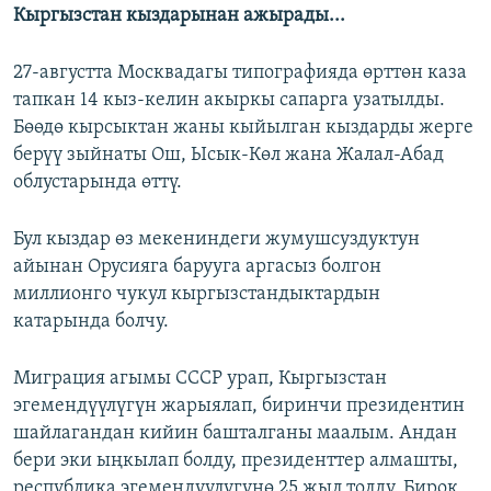
Кыргызстан кыздарынан ажырады...
27-августта Москвадагы типографияда өрттөн каза
тапкан 14 кыз-келин акыркы сапарга узатылды.
Бөөдө кырсыктан жаны кыйылган кыздарды жерге
берүү зыйнаты Ош, Ысык-Көл жана Жалал-Абад
облустарында өттү.
Бул кыздар өз мекениндеги жумушсуздуктун
айынан Орусияга барууга аргасыз болгон
миллионго чукул кыргызстандыктардын
катарында болчу.
Миграция агымы СССР урап, Кыргызстан
эгемендүүлүгүн жарыялап, биринчи президентин
шайлагандан кийин башталганы маалым. Андан
бери эки ыңкылап болду, президенттер алмашты,
республика эгемендүүлүгүнө 25 жыл толду. Бирок