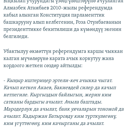
Ыңкылап учурундагы үзөңгүлөштөрүнө ачууланган
Алмазбек Атамбаев 2010-жылы референдумда
кабыл алынган Конституция парламенттик
башкарууну алып келбегенин, Роза Отунбаеванын
президенттикке бекитилиши да күмөндүү экенин
белгиледи.
Убактылуу өкмөттүн референдумга каршы чыккан
калган мүчөлөрүнө карата ачык коркутуу жана
кордоого жеткен сөздөр айтылды:
-
Кыңыр иштериңер эртели-кеч ачыкка чыгат.
Качып кеткен Акаев, Бакиевдей силер да качып
кетпегиле. Кыргыздын байлыгын, жерин ким
сатканы бардыгы ачылат. Ачыла баштады.
Мародерлук да ачылат, банк уячаларын тономой да
ачылат. Кадыржан Батыровду ким түрткүлөгөнү,
ким үгүттөгөнү, ким качырганы да ачылат.