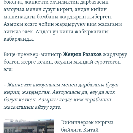
боюнча, жанкечти элчиликтин дарбазасын
автоунаа менен сүзүп кирип, андан кийин
машинадагы бомбаны жардырып жиберген.
Азыркы кезге чейин жардырууну ким жасаганы
айтыла элек. Андан үч киши жабыркаганы
кабарланды.
Вице-премьер-министр
Жеңиш Разаков
жардыруу
болгон жерге келип, окуяны мындай сүрөттөгөн
эле:
- Жанкечти автоунаасы менен дарбазаны бузуп
кирип, жардырган. Автоунаасы да, өзү да жок
болуп кеткен. Азыркы кезде ким тарабынан
жасалганын айтуу эрте.
Кийинчерээк кыргыз
бийлиги Кытай