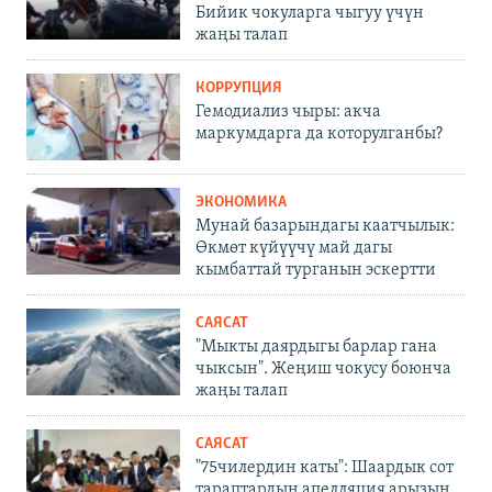
Бийик чокуларга чыгуу үчүн
жаңы талап
КОРРУПЦИЯ
Гемодиализ чыры: акча
маркумдарга да которулганбы?
ЭКОНОМИКА
Мунай базарындагы каатчылык:
Өкмөт күйүүчү май дагы
кымбаттай турганын эскертти
САЯСАТ
"Мыкты даярдыгы барлар гана
чыксын". Жеңиш чокусу боюнча
жаңы талап
САЯСАТ
"75чилердин каты": Шаардык сот
тараптардын апелляция арызын