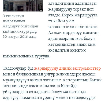
элчилигинин алдындагы
жардырууну теракт деп
атады. Бирок жардырууга
Элчиликтин
эч кайсы уюм
имаратынын
жардыруу болгондон
жоопкерчилик алган жок.
кийинки көрүнүшү.
Ал эми жардыруу жасаган
30-август, 2016-жыл
адам дээрлик жок болуп
кеткендиктен анын ким
экендигин аныктоо
кыйынчылыкка турууда.
Талдоочулар бул
жардырууну диний экстремисттер
менен байланышкан уйгур жикчилдери жасаш
мүмкүндүгүн айтып жатышат. Ал теракттын Кытай
элчилигинде жасалашы жана Кытайда
уйгурлардын өз алдынча болуу максатында
жүргүзүп келаткан күрөшү менен негизделүүдө.