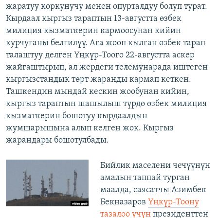
жаратуу коркунучу менен опурталдуу болуп турат.
Кырдаал кыргыз тараптын 13-августта өзбек
милиция кызматкерин кармоосунан кийин
курчуганы белгилүү. Ага жооп кылган өзбек тарап
талаштуу делген Үңкүр-Тоого 22-августта аскер
жайгаштырып, ал жердеги телемунарада иштеген
кыргызстандык төрт жаранды кармап кеткен.
Ташкендин мындай кескин жообунан кийин,
кыргыз тараптын шашылыш түрдө өзбек милиция
кызматкерин бошотуу кырдаалдын
жумшарышына алып келген жок. Кыргыз
жарандары бошотулбады.
Бийлик маселени чечүүнүн
амалын таппай турган
маалда, саясатчы Азимбек
Бекназаров
Үңкүр-Тоону
тазалоо үчүн
президенттен