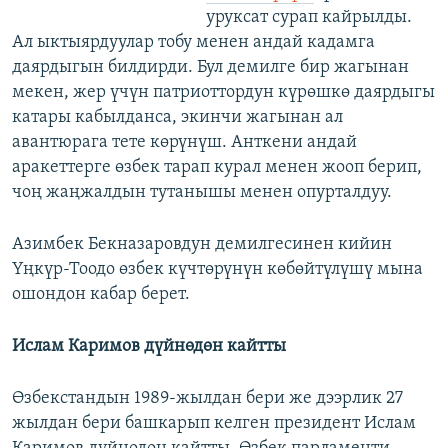
уруксат сурап кайрылды.
Ал ыктыярдуулар тобу менен андай кадамга
даярдыгын билдирди. Бул демилге бир жагынан
мекен, жер үчүн патриоттордун күрөшкө даярдыгы
катары кабылданса, экинчи жагынан ал
авантюрага тете көрүнүш. Анткени андай
аракеттерге өзбек тарап курал менен жооп берип,
чоң жаңжалдын тутанышы менен опурталдуу.
Азимбек Бекназаровдун демилгесинен кийин
Үңкүр-Тоодо өзбек күчтөрүнүн көбөйтүлүшү мына
ошондон кабар берет.
Ислам Каримов дүйнөдөн кайтты
Өзбекстандын 1989-жылдан бери же дээрлик 27
жылдан бери башкарып келген президент Ислам