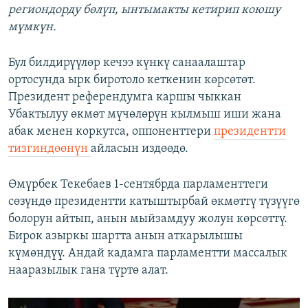
региондорду бөлүп, ынтымакты кетирип коюшу
мүмкүн.
Бул билдирүүлөр кечээ күнкү санаалаштар
ортосунда ырк биротоло кеткенин көрсөтөт.
Президент референдумга каршы чыккан
Убактылуу өкмөт мүчөлөрүн кылмыш иши жана
абак менен коркутса, оппоненттери
президентти
тизгиндөөнүн
айласын издөөдө.
Өмүрбек Текебаев 1-сентябрда парламенттеги
сөзүндө президентти катыштырбай өкмөттү түзүүгө
болорун айтып, анын мыйзамдуу жолун көрсөттү.
Бирок азыркы шартта анын аткарылышы
күмөндүү. Андай кадамга парламентти массалык
нааразылык гана түртө алат.