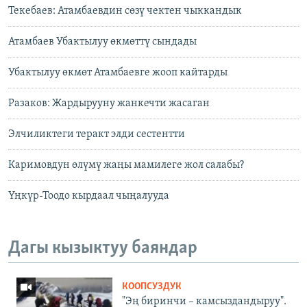
Текебаев: Атамбаевдин cөзү чектен чыккандык
Атамбаев Убактылуу өкмөттү сындады
Убактылуу өкмөт Атамбаевге жооп кайтарды
Разаков: Жардырууну жанкечти жасаган
Элчиликтеги теракт элди сестентти
Каримовдун өлүмү жаңы мамилеге жол салабы?
Үңкүр-Тоодо кырдаал чыңалууда
Дагы кызыктуу баяндар
КООПСУЗДУК
"Эң биринчи – камсыздандыруу".