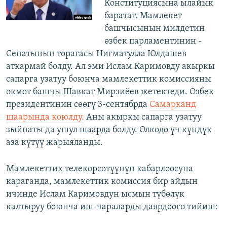
Конституциясына ылайык
баратат. Мамлекет
башчысынын милдетин
өзбек парламентинин -
Сенатынын төрагасы Нигматулла Юлдашев
аткармай болду. Ал эми Ислам Каримовду акыркы
сапарга узатуу боюнча мамлекеттик комиссияны
өкмөт башчы Шавкат Мирзиёев жетектеди. Өзбек
президентинин сөөгү 3-сентябрда
Самарканд
шаарында коюлду.
Аны акыркы сапарга узатуу
зыйнаты да ушул шаарда болду. Өлкөдө үч күндүк
аза күтүү жарыяланды.
Мамлекеттик телекөрсөтүүнүн кабарлоосуна
караганда, мамлекеттик комиссия бир айдын
ичинде Ислам Каримовдун ысмын түбөлүк
калтыруу боюнча иш-чараларды даярдоого тийиш: