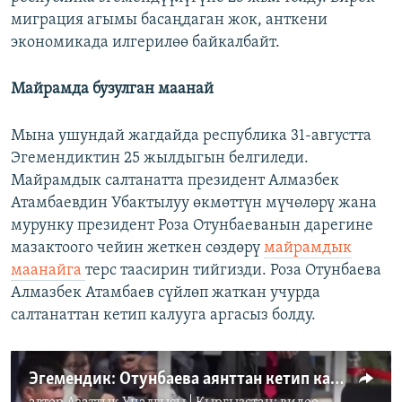
миграция агымы басаңдаган жок, анткени
экономикада илгерилөө байкалбайт.
Майрамда бузулган маанай
Мына ушундай жагдайда республика 31-августта
Эгемендиктин 25 жылдыгын белгиледи.
Майрамдык салтанатта президент Алмазбек
Атамбаевдин Убактылуу өкмөттүн мүчөлөрү жана
мурунку президент Роза Отунбаеванын дарегине
мазактоого чейин жеткен сөздөрү
майрамдык
маанайга
терс таасирин тийгизди. Роза Отунбаева
Алмазбек Атамбаев сүйлөп жаткан учурда
салтанаттан кетип калууга аргасыз болду.
Эгемендик: Отунбаева аянттан кетип калды