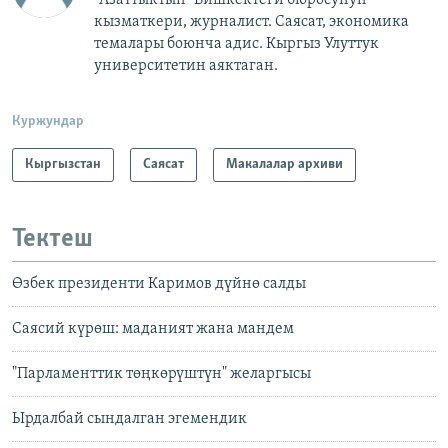
"Азаттыктын" Бишкектеги бюросунун
кызматкери, журналист. Саясат, экономика
темалары боюнча адис. Кыргыз Улуттук
университетин аяктаган.
Куржундар
Кыргызстан
Саясат
Макалалар архиви
Тектеш
Өзбек президенти Каримов дүйнө салды
Саясий күрөш: маданият жана мандем
"Парламенттик төңкөрүштүн" желаргысы
Ырдалбай сындалган эгемендик