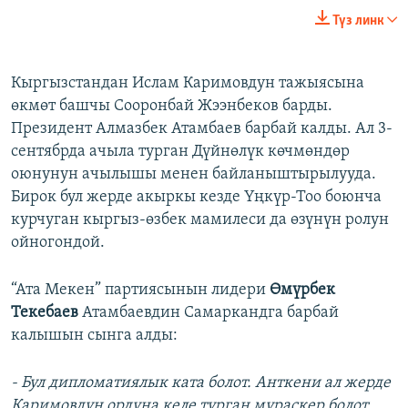
Түз линк
Кыргызстандан Ислам Каримовдун тажыясына
өкмөт башчы Сооронбай Жээнбеков барды.
Президент Алмазбек Атамбаев барбай калды. Ал 3-
сентябрда ачыла турган Дүйнөлүк көчмөндөр
оюнунун ачылышы менен байланыштырылууда.
Бирок бул жерде акыркы кезде Үңкүр-Тоо боюнча
курчуган кыргыз-өзбек мамилеси да өзүнүн ролун
ойногондой.
“Ата Мекен” партиясынын лидери
Өмүрбек
Текебаев
Атамбаевдин Самаркандга барбай
калышын сынга алды:
- Бул дипломатиялык ката болот. Анткени ал жерде
Каримовдун ордуна келе турган мураскер болот.