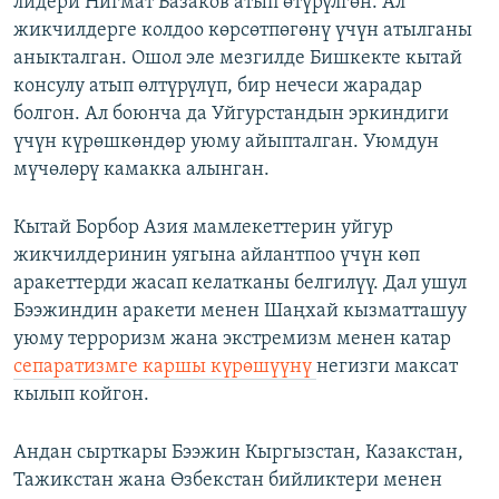
лидери Нигмат Базаков атып өтүрүлгөн. Ал
жикчилдерге колдоо көрсөтпөгөнү үчүн атылганы
аныкталган. Ошол эле мезгилде Бишкекте кытай
консулу атып өлтүрүлүп, бир нечеси жарадар
болгон. Ал боюнча да Уйгурстандын эркиндиги
үчүн күрөшкөндөр уюму айыпталган. Уюмдун
мүчөлөрү камакка алынган.
Кытай Борбор Азия мамлекеттерин уйгур
жикчилдеринин уягына айлантпоо үчүн көп
аракеттерди жасап келатканы белгилүү. Дал ушул
Бээжиндин аракети менен Шаңхай кызматташуу
уюму терроризм жана экстремизм менен катар
сепаратизмге каршы күрөшүүнү
негизги максат
кылып койгон.
Андан сырткары Бээжин Кыргызстан, Казакстан,
Тажикстан жана Өзбекстан бийликтери менен