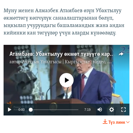
Муну менен Алмазбек Атамбаев өзүн Убактылуу
өкмөттөгү көпчүлүк санаалаштарынан бөлүп,
ыңкылап учурундагы башаламандык жана андан
кийинки кан төгүүлөр үчүн аларды күнөөлөдү.
Атамбаев: Убактылуу өкмөт түзүүгө каршы болгом
автор
Азаттык Үналгысы | Кыргызстан: видео, фото, кабарлар
No media source currently available
0:00
7:19
Түз линк