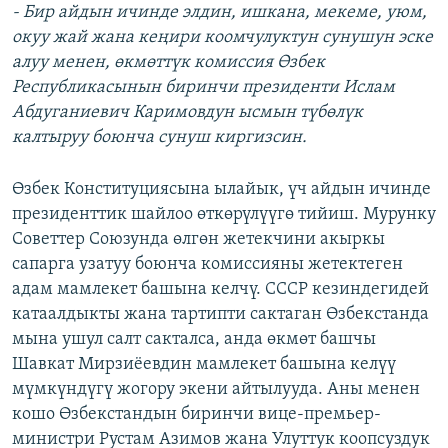
- Бир айдын ичинде элдин, ишкана, мекеме, уюм,
окуу жай жана кеңири коомчулуктун сунушун эске
алуу менен, өкмөттүк комиссия Өзбек
Республикасынын биринчи президенти Ислам
Абдуганиевич Каримовдун ысмын түбөлүк
калтыруу боюнча сунуш киргизсин.
Өзбек Конституциясына ылайык, үч айдын ичинде
президенттик шайлоо өткөрүлүүгө тийиш. Мурунку
Советтер Союзунда өлгөн жетекчини акыркы
сапарга узатуу боюнча комиссияны жетектеген
адам мамлекет башына келчү. СССР кезиндегидей
катаалдыкты жана тартипти сактаган Өзбекстанда
мына ушул салт сакталса, анда өкмөт башчы
Шавкат Мирзиёевдин мамлекет башына келүү
мүмкүндүгү жогору экени айтылууда. Аны менен
кошо Өзбекстандын биринчи вице-премьер-
министри Рустам Азимов жана Улуттук коопсуздук