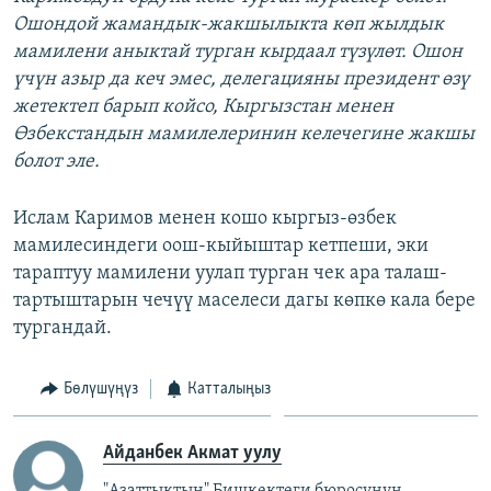
Ошондой жамандык-жакшылыкта көп жылдык
мамилени аныктай турган кырдаал түзүлөт. Ошон
үчүн азыр да кеч эмес, делегацияны президент өзү
жетектеп барып койсо, Кыргызстан менен
Өзбекстандын мамилелеринин келечегине жакшы
болот эле.
Ислам Каримов менен кошо кыргыз-өзбек
мамилесиндеги оош-кыйыштар кетпеши, эки
тараптуу мамилени уулап турган чек ара талаш-
тартыштарын чечүү маселеси дагы көпкө кала бере
тургандай.
Бөлүшүңүз
Катталыңыз
Айданбек Акмат уулу