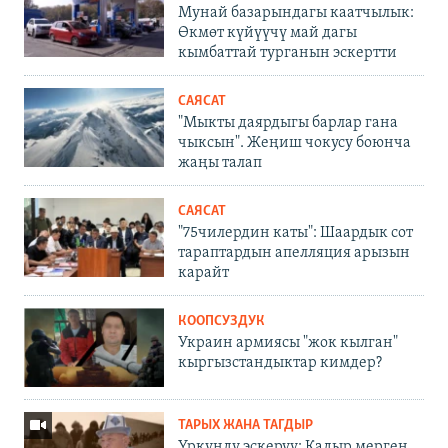
Мунай базарындагы каатчылык:
Өкмөт күйүүчү май дагы
кымбаттай турганын эскертти
САЯСАТ
"Мыкты даярдыгы барлар гана
чыксын". Жеңиш чокусу боюнча
жаңы талап
САЯСАТ
"75чилердин каты": Шаардык сот
тараптардын апелляция арызын
карайт
КООПСУЗДУК
Украин армиясы "жок кылган"
кыргызстандыктар кимдер?
ТАРЫХ ЖАНА ТАГДЫР
Үркүндү эскерүү: Кадыр мерген