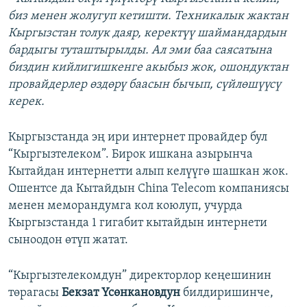
биз менен жолугуп кетишти. Техникалык жактан
Кыргызстан толук даяр, керектүү шаймандардын
бардыгы туташтырылды. Ал эми баа саясатына
биздин кийлигишкенге акыбыз жок, ошондуктан
провайдерлер өздөрү баасын бычып, сүйлөшүүсү
керек.
Кыргызстанда эң ири интернет провайдер бул
“Кыргызтелеком”. Бирок ишкана азырынча
Кытайдан интернетти алып келүүгө шашкан жок.
Ошентсе да Кытайдын China Telecom компаниясы
менен меморандумга кол коюлуп, учурда
Кыргызстанда 1 гигабит кытайдын интернети
сыноодон өтүп жатат.
“Кыргызтелекомдун” директорлор кеңешинин
төрагасы
Бекзат Үсөнкановдун
билдиришинче,