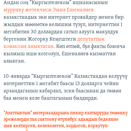
Андан соң “Кыргызтелеком” ишканасынын
мурунку жетекчиси Эмил Ешеналиев
казакстандык эки интернет провайдер менен бир
жылдык мөөнөткө келишим түзүп, интернеттин 1
мегабитин 30 доллардан сатып алууга макулдук
бергенин Жогорку Кеңештеги
депутаттык
комиссия аныктаган
. Көп өтпөй, бул факты боюнча
кылмыш иши козголуп, Ешеналиев кызматтан
алынган.
10-январда “Кыргызтелеком” Казакстандан келүүчү
интернеттин 1 мегабит баасы 13 долларга чейин
арзандаганын кабарлап, эски баасынан да төмөн
баа менен келе баштагынын билдирди.
"Азаттыктын" материалдарына пикир калтырууда төмөнкү
эрежелерди так сактоону өтүнөбүз: адамдын беделине
шек келтирген, келекелеген, кордогон, коркутуп-