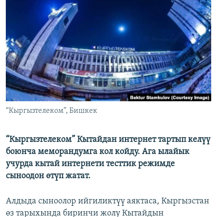
ОНЛАЙН ШЕРИНЕ
ЭЖЕ-СИҢДИЛЕР
АЗАТТЫК+
ЫҢГАЙСЫЗ СУРООЛОР
ЭЕ/АРнун бардык сайттары
“Кыргызтелеком”, Бишкек
“Кыргызтелеком” Кытайдан интернет тартып келүү
боюнча меморандумга кол койду. Ага ылайык
учурда кытай интернети тесттик режимде
сыноодон өтүп жатат.
Алдыда сыноолор ийгиликтүү аяктаса, Кыргызстан
өз тарыхында биринчи жолу Кытайдын