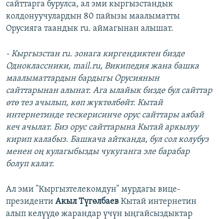
сайттарга бурулса, ал эми кыргызстандык
колдонуучулардын 80 пайызы маалыматты
Орусияга таандык ru. аймагынан алышат.
- Кыргызстан ru. зонага киргендиктен бизде
Одноклассники, mail.ru, Википедия жана башка
маалыматтардын бардыгы Орусиянын
сайттарынан алынат. Ага ылайык бизде бул сайттар
өтө тез ачылып, көп жүктөлбөйт. Кытай
интернетинде тескерисинче орус сайттары аябай
кеч ачылат. Биз орус сайттарына Кытай аркылуу
кирип калабыз. Башкача айтканда, бул сол колубуз
менен оң кулагыбызды чукуганга эле барабар
болуп калат.
Ал эми "Кыргызтелекомдун" мурдагы вице-
президенти
Акыл Түгөлбаев
Кытай интернетин
алып келүүдө жарандар үчүн ыңгайсыздыктар