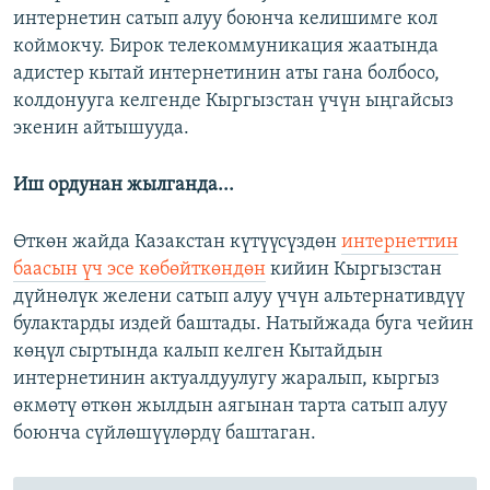
интернетин сатып алуу боюнча келишимге кол
коймокчу. Бирок телекоммуникация жаатында
адистер кытай интернетинин аты гана болбосо,
колдонууга келгенде Кыргызстан үчүн ыңгайсыз
экенин айтышууда.
Иш ордунан жылганда...
Өткөн жайда Казакстан күтүүсүздөн
интернеттин
баасын үч эсе көбөйткөндөн
кийин Кыргызстан
дүйнөлүк желени сатып алуу үчүн альтернативдүү
булактарды издей баштады. Натыйжада буга чейин
көңүл сыртында калып келген Кытайдын
интернетинин актуалдуулугу жаралып, кыргыз
өкмөтү өткөн жылдын аягынан тарта сатып алуу
боюнча сүйлөшүүлөрдү баштаган.