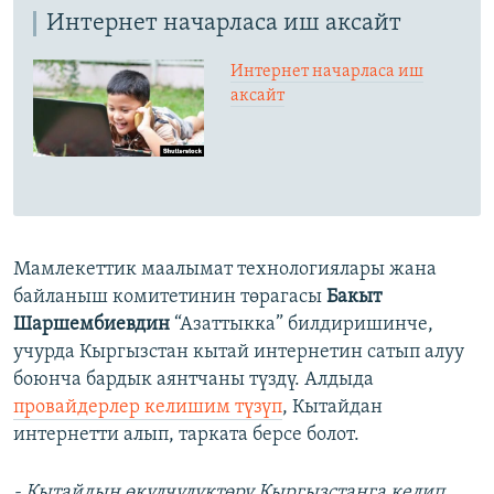
Интернет начарласа иш аксайт
Интернет начарласа иш
аксайт
Мамлекеттик маалымат технологиялары жана
байланыш комитетинин төрагасы
Бакыт
Шаршембиевдин
“Азаттыкка” билдиришинче,
учурда Кыргызстан кытай интернетин сатып алуу
боюнча бардык аянтчаны түздү. Алдыда
провайдерлер келишим түзүп
, Кытайдан
интернетти алып, тарката берсе болот.
- Кытайдын өкүлчүлүктөрү Кыргызстанга келип,