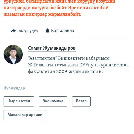
үркүткөн, басмырлаган жана жек көрүүнү козуткан
пикирлерди жазууга болбойт. Эрежени сактабай
жазылган пикирлер жарыяланбайт.
Бөлүшүңүз
Катталыңыз
Самат Жумакадыров
“Азаттыктын” Бишкектеги кабарчысы.
Ж.Баласагын атындагы КУУнун журналистика
факультетин 2009-жылы аяктаган.
Куржундар
Кыргызстан
Экономика
Базар
Макалалар архиви