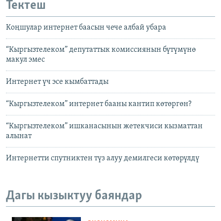
Тектеш
Коңшулар интернет баасын чече албай убара
“Кыргызтелеком” депутаттык комиссиянын бүтүмүнө
макул эмес
Интернет үч эсе кымбаттады
“Кыргызтелеком” интернет бааны кантип көтөргөн?
“Кыргызтелеком” ишканасынын жетекчиси кызматтан
алынат
Интернетти спутниктен түз алуу демилгеси көтөрүлдү
Дагы кызыктуу баяндар