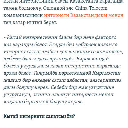
кытай интернетинин баасы Казакстанга караганда
төмөн болмокчу. Ошондой эле China Telecom
компаниясынын
интернети Казакстандыкы менен
тең катар иштей берет.
- Кытай интернетинин баасы бир нече факторго
көз каранды болот. Эгерде биз көбүрөөк көлөмдө
интернет сатып алабыз деп келишимге кол койсок,
албетте баасы дагы арзандайт. Бирок кандай
болгон учурда дагы казак интернетине караганда
арзан болот. Тажрыйба көрсөткөндөй Кыргызстан
жалгыз бир өлкөдөн сатып албастан, альтернатива
дагы болушу керек. Себеби бир жак үзгүлтүккө
учуруганда, экинчи өлкөнүн интернети менен
колдоно бергендей болушу керек.
Кытай интернети сапатсызбы?