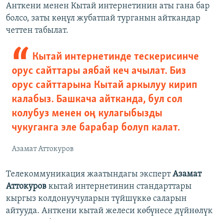
Анткени менен Кытай интернетинин аты гана бар
болсо, заты көңүл жубатпай турганын айткандар
четтен табылат.
Кытай интернетинде тескерисинче
орус сайттары аябай кеч ачылат. Биз
орус сайттарына Кытай аркылуу кирип
калабыз. Башкача айтканда, бул сол
колубуз менен оң кулагыбызды
чукуганга эле барабар болуп калат.
Азамат Аттокуров
Телекоммуникация жаатындагы эксперт
Азамат
Аттокуров
кытай интернетинин стандарттары
кыргыз колдонуучуларын түйшүккө саларын
айтууда. Анткени кытай желеси көбүнесе дүйнөлүк