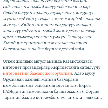
Бирок жалпы колдонууга келгенде кээ бир
сайттардын ачылбай калуу тобокелдиги бар.
Себеби биздин колдонуучулар ачып, колдонуп
жүргөн сайттар учурдагы тестке кирбей калышы
мүмкүн. Кийин интернет колдонуучулардан
керектүү сайттар ачылбай жатат деген негизде
арыз-дооматтар келши мүмкүн. Ошондуктан
Кытай интернетине иш жүзүндө колдонуп
баштаганда гана баа берилет деп ойлойм.
Өткөн жылдын август айында Казакстандагы
интернет провайдерлер Кыргызстанга сатылуучу
интернеттин баасын жогорулаткан
. Алар муну
Орусиядан алынып жаткан баалардын
кымбатташына байланыштырган эле. Бирок
ЕАЭБдин антимонополия башкармалыгы Орусия
тараптан баалар көтөрүлбөгөнүн аныктап чыккан.