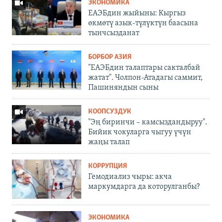
ЭКОНОМИКА
ЕАЭБдин жыйыны: Кыргыз
өкмөтү азык-түлүктүн баасына
тынчсызданат
БОРБОР АЗИЯ
"ЕАЭБдин талаптары сакталбай
жатат". Чолпон-Атадагы саммит,
Пашиняндын сыны
КООПСУЗДУК
"Эң биринчи – камсыздандыруу".
Бийик чокуларга чыгуу үчүн
жаңы талап
КОРРУПЦИЯ
Гемодиализ чыры: акча
маркумдарга да которулганбы?
ЭКОНОМИКА