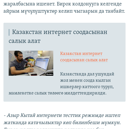
жаралбасына ишенет. Бирок колдонууга келгенде
айрым мүчүлүштүктөр келип чыгаарын да танбайт.
Казакстан интернет соодасынан
салык алат
Казакстан интернет
соодасынан салык алат
Казакстанда дал ушундай
жол менен соода кылган
ишкерлер каттоого туруп,
мамлекетке салык төлөөгө милдеттендирилди.
- Азыр Кытай интернети тесттик режимде иштеп
жатканда катачылыктар көп билинбеши мүмкүн.