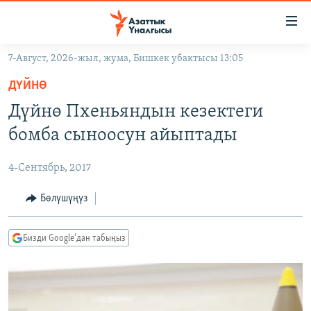
Линктер
Мазмунга
өтүңүз
7-Август, 2026-жыл, жума, Бишкек убактысы 13:05
Навигацияга
ЖАҢЫЛЫКТАР
өтүңүз
ДҮЙНӨ
КЫРГЫЗСТАН
Издөөгө
Дүйнө Пхеньяндын кезектеги
салыңыз
ДҮЙНӨ
КЫРГЫЗСТАН
бомба сыноосун айыптады
УКРАИНА
САЯСАТ
ДҮЙНӨ
4-Сентябрь, 2017
АТАЙЫН ИЛИКТӨӨ
ЭКОНОМИКА
БОРБОР АЗИЯ
ТВ ПРОГРАММАЛАР
Бөлүшүңүз
МАДАНИЯТ
ПОДКАСТ
БҮГҮН АЗАТТЫКТА
Бизди Google'дан табыңыз
ӨЗГӨЧӨ ПИКИР
ЭКСПЕРТТЕР ТАЛДАЙТ
БИЗ ЖАНА ДҮЙНӨ
Русский
ДАНИСТЕ