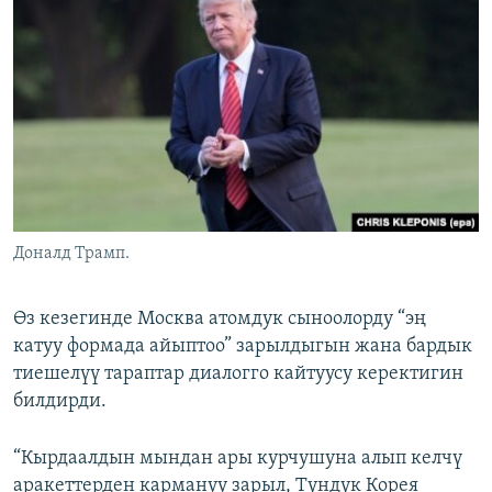
Доналд Трамп.
Өз кезегинде Москва атомдук сыноолорду “эң
катуу формада айыптоо” зарылдыгын жана бардык
тиешелүү тараптар диалогго кайтуусу керектигин
билдирди.
“Кырдаалдын мындан ары курчушуна алып келчү
аракеттерден кармануу зарыл, Түндүк Корея