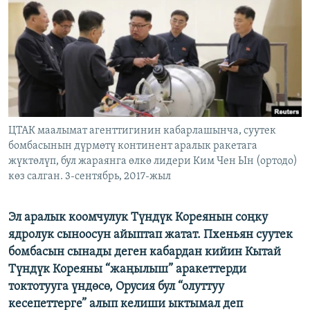
ОНЛАЙН ШЕРИНЕ
ЭЖЕ-СИҢДИЛЕР
АЗАТТЫК+
ЫҢГАЙСЫЗ СУРООЛОР
ЭЕ/АРнун бардык сайттары
ЦТАК маалымат агенттигинин кабарлашынча, суутек
бомбасынын дүрмөтү континент аралык ракетага
жүктөлүп, бул жараянга өлкө лидери Ким Чен Ын (ортодо)
көз салган. 3-сентябрь, 2017-жыл
Эл аралык коомчулук Түндүк Кореянын соңку
ядролук сыноосун айыптап жатат. Пхеньян суутек
бомбасын сынады деген кабардан кийин Кытай
Түндүк Кореяны “жаңылыш” аракеттерди
токтотууга үндөсө, Орусия бул “олуттуу
кесепеттерге” алып келиши ыктымал деп