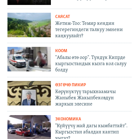
САЯСАТ
Жетим-Тоо: Темир кендин
тегерегиндеги талкуу эмнени
каңкуулайт?
КООМ
"Абалы өтө оор". Түндүк Кипрде
кыргызстандык кызга кол салуу
болду
ӨЗГӨЧӨ ПИКИР
Көрүнүктүү тарыхнаамачы
Жаныбек Жакыпбековдун
жаркын элесине
ЭКОНОМИКА
"Күйүүчү май дагы кымбаттайт".
Кыргызстан абалдан кантип
чыгат?