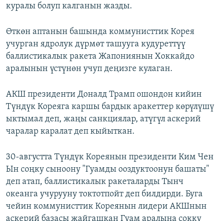
куралы болуп калганын жазды.
Өткөн аптанын башында коммунисттик Корея
учурган ядролук дүрмөт ташууга кудуреттүү
баллистикалык ракета Жапониянын Хоккайдо
аралынын үстүнөн учуп деңизге кулаган.
АКШ президенти Доналд Трамп ошондон кийин
Түндүк Кореяга каршы бардык аракеттер көрүлүшү
ыктымал деп, жаңы санкциялар, атүгүл аскерий
чаралар каралат деп кыйыткан.
30-августта Түндүк Кореянын президенти Ким Чен
Ын соңку сыноону "Гуамды ооздуктоонун башаты"
деп атап, баллистикалык ракеталарды Тынч
океанга учурууну токтотпойт деп билдирди. Буга
чейин коммунисттик Кореянын лидери АКШнын
аскерий базасы жайгашкан Гуам аралына сокку