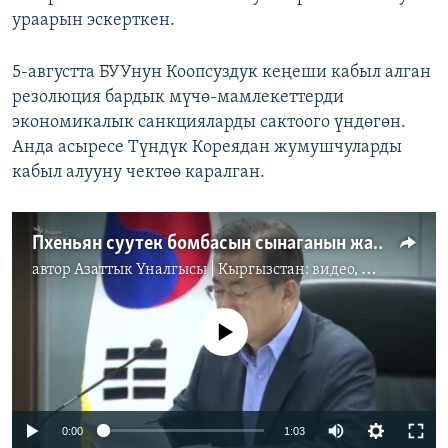
ураарын эскерткен.
5-августта БУУнун Коопсуздук кеңеши кабыл алган
резолюция бардык мүчө-мамлекеттерди
экономикалык санкцияларды сактоого үндөгөн.
Анда асыресе Түндүк Кореядан жумушчуларды
кабыл алууну чектөө каралган.
Пхеньян суутек бомбасын сынаганын жарыялады
автор
Азаттык Үналгысы | Кыргызстан: видео, фото, кабарлар
No media source currently available
0:00
1:03