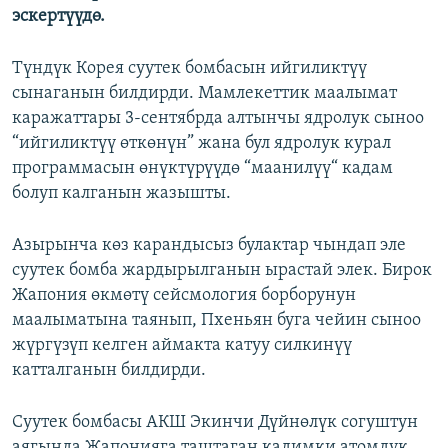
эскертүүдө.
Түндүк Корея суутек бомбасын ийгиликтүү
сынаганын билдирди. Мамлекеттик маалымат
каражаттары 3-сентябрда алтынчы ядролук сыноо
“ийгиликтүү өткөнүн” жана бул ядролук курал
программасын өнүктүрүүдө “маанилүү“ кадам
болуп калганын жазышты.​
Азырынча көз карандысыз булактар чындап эле
суутек бомба жардырылганын ырастай элек. Бирок
Жапония өкмөтү сейсмология борборунун
маалыматына таянып, Пхеньян буга чейин сыноо
жүргүзүп келген аймакта катуу силкинүү
катталганын билдирди.
Суутек бомбасы АКШ Экинчи Дүйнөлүк согуштун
аягында Жапонияга таштаган кадимки атомдук