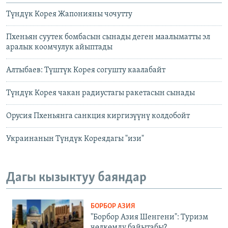
Түндүк Корея Жапонияны чочутту
Пхеньян суутек бомбасын сынады деген маалыматты эл
аралык коомчулук айыптады
Алтыбаев: Түштүк Корея согушту каалабайт
Түндүк Корея чакан радиустагы ракетасын сынады
Орусия Пхеньянга санкция киргизүүнү колдобойт
Украинанын Түндүк Кореядагы "изи"
Дагы кызыктуу баяндар
БОРБОР АЗИЯ
"Борбор Азия Шенгени": Туризм
чөлкөмдү байытабы?