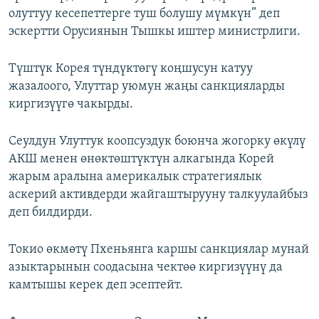
олуттуу кесепеттерге туш болушу мүмкүн” деп
эскертти Орусиянын Тышкы иштер министрлиги.
Түштүк Корея түндүктөгү коңшусун катуу
жазалоого, Улуттар уюмун жаңы санкцияларды
киргизүүгө чакырды.
Сеулдун Улуттук коопсуздук боюнча жогорку өкүлү
АКШ менен өнөктөштүктүн алкагында Корей
жарым аралына америкалык стратегиялык
аскерий активдерди жайгаштырууну талкуулайбыз
деп билдирди.
Токио өкмөтү Пхеньянга каршы санкциялар мунай
азыктарынын соодасына чектөө киргизүүнү да
камтышы керек деп эсептейт.