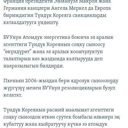
Франция президенти Эммануэл Макрон жана
Германия канцлери Ангела Меркел да Европа
биримдигин Түндүк Кореяга санкцияларды
катаалдатууга үндөштү.
БУУнун Атомдук энергетика боюнча эл аралык
агенттиги Түндүк Кореянын соңку сыноосу
“өкүндүрөт” жана эл аралык коомчулуктун
талаптарын көз жаздымда калтырууда деп
нааразылыгын билдирди.
Пхеньян 2006-жылдан бери ядролук сыноолорду
жүргүзүү менен БУУнун резолюцияларын бузуп
келатат.
Түндүк Кореянын расмий маалымат агенттиги
соңку сыноодон өткөн суутек бомбасы өлкөнүн эң
кубаттуу жана кыйратуучу күчкө ээ атомдук