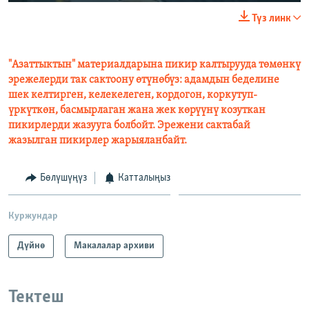
Түз линк
"Азаттыктын" материалдарына пикир калтырууда төмөнкү
эрежелерди так сактоону өтүнөбүз: адамдын беделине
шек келтирген, келекелеген, кордогон, коркутуп-
үркүткөн, басмырлаган жана жек көрүүнү козуткан
пикирлерди жазууга болбойт. Эрежени сактабай
жазылган пикирлер жарыяланбайт.
Бөлүшүңүз
Катталыңыз
Куржундар
Дүйнө
Макалалар архиви
Тектеш