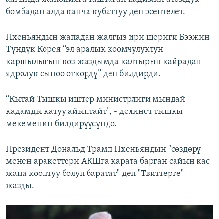
бомбадан алда канча кубаттуу деп эсептелет.
Пхеньяндын жападан жалгыз ири шериги Бээжин
Түндүк Корея “эл аралык коомчулуктун
каршылыгын көз жаздымда калтырып кайрадан
ядролук сыноо өткөрдү” деп билдирди.
“Кытай Тышкы иштер министрлиги мындай
кадамды катуу айыптайт”, - делинет тышкы
мекеменин билдирүүсүндө.
Президент Дональд Трамп Пхеньяндын "сөздөрү
менен аракеттери АКШга карата барган сайын кас
жана кооптуу болуп баратат" деп "Твиттерге"
жазды.