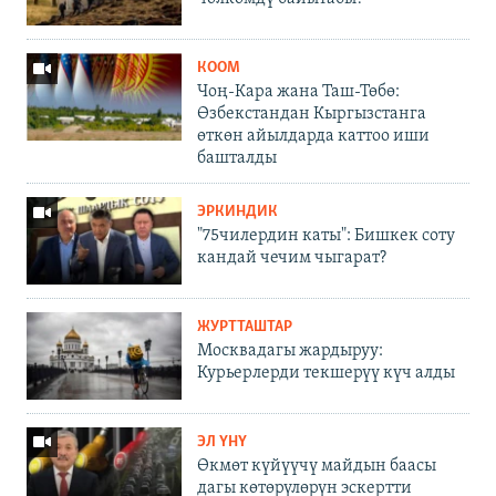
КООМ
Чоң-Кара жана Таш-Төбө:
Өзбекстандан Кыргызстанга
өткөн айылдарда каттоо иши
башталды
ЭРКИНДИК
"75чилердин каты": Бишкек соту
кандай чечим чыгарат?
ЖУРТТАШТАР
Москвадагы жардыруу:
Курьерлерди текшерүү күч алды
ЭЛ ҮНҮ
Өкмөт күйүүчү майдын баасы
дагы көтөрүлөрүн эскертти