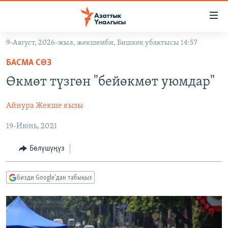
Линктер
Мазмунга
өтүңүз
9-Август, 2026-жыл, жекшемби, Бишкек убактысы 14:57
Навигацияга
ЖАҢЫЛЫКТАР
өтүңүз
БАСМА СӨЗ
КЫРГЫЗСТАН
Издөөгө
Өкмөт түзгөн "бейөкмөт уюмдар"
салыңыз
ДҮЙНӨ
КЫРГЫЗСТАН
Айнура Жекше кызы
УКРАИНА
САЯСАТ
ДҮЙНӨ
19-Июнь, 2021
АТАЙЫН ИЛИКТӨӨ
ЭКОНОМИКА
БОРБОР АЗИЯ
ТВ ПРОГРАММАЛАР
МАДАНИЯТ
Бөлүшүңүз
ПОДКАСТ
БҮГҮН АЗАТТЫКТА
Бизди Google'дан табыңыз
ӨЗГӨЧӨ ПИКИР
ЭКСПЕРТТЕР ТАЛДАЙТ
БИЗ ЖАНА ДҮЙНӨ
Русский
ДАНИСТЕ