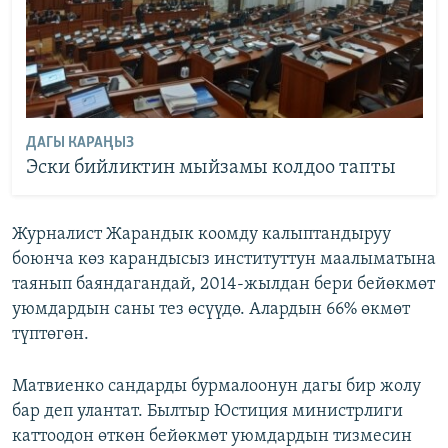
ДАГЫ КАРАҢЫЗ
Эски бийликтин мыйзамы колдоо тапты
Журналист Жарандык коомду калыптандыруу
боюнча көз карандысыз институттун маалыматына
таянып баяндагандай, 2014-жылдан бери бейөкмөт
уюмдардын саны тез өсүүдө. Алардын 66% өкмөт
түптөгөн.
Матвиенко сандарды бурмалоонун дагы бир жолу
бар деп улантат. Былтыр Юстиция министрлиги
каттоодон өткөн бейөкмөт уюмдардын тизмесин