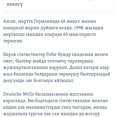
өлкөсү
Алсак, мартта Германияда 66 миңге жакын
ымыркай жарык дүйнөгө келди. 1998-жылдын
мартында мындан азыраак 65 миң наристе
төрөлгөн.
Бирок статистиктер бэби-бумду пандемия менен
эмес, былтыр майда чектөөчү чаралардын
жумшартылганынан көрүшөт. Далил катары алар
жыл башында балдардын төрөлүшү былтыркыдай
деңгээлде эле болгонун айтышат.
Deutsche Welle басылмасынын жазганына
караганда, Висбадендеги статистикалык мекеме
алдын ала маалыматтарды гана чыгарды, июлда
жарыялана турган так сан мындан да жогору