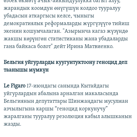
өзбек өкмөтү ачык-айкындуулукка багыт алуу,
жарандык коомдун өнүгүшүн колдоо тууралуу
убадасын аткаргысы келсе, чыныгы
демократиялык реформаларды жүргүзүүгө тийиш
экенин кошумчалаган. "Азырынча кагаз жүзүндө
жакшы көрүнгөн статистиканы жана убадаларды
гана байкаса болот" дейт Ирина Матвиенко.
Бельгия уйгурларды куугунтуктоону геноцид деп
таанышы мүмкүн
Le Figaro
17-июндагы санында Кытайдагы
уйгурлардын абалына арналган макаласында
Бельгиянын депутаттары Шинжаңдагы мусулман
азчылыгына каршы “геноцид коркунучу”
жаралганы тууралуу резолюция кабыл алышканын
жазды.