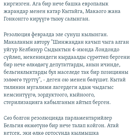
киргизген. Ага бир нече башка европалык
жарандар менен катар Кытайга, Макаого жана
Гонконгго кирүүгө тыюу салынган.
Резолюция февралда эле сунуш кылынган.
Макаланын автору "Шинжаңдан качып чыга алган
уйгур Келбинур Сыдыктын 4-июнда Лондондо
сүйлөп, мекениндеги кырдаалды сүрөттөп бергени
бир нече өлкөдөгү депутаттарды, анын ичинде,
бельгиялыктарды бул маселеде так бир позицияны
ээлөөгө түрттү", - деген ою менен бөлүшөт. Кытай
тилинин мугалими лагердеги адам чыдагыс
кемсинтүүгө, зордуктоого, кыйноого,
стерилизацияга кабылганын айтып берген.
Сөз болгон резолюцияда парламентарийлер
Бельгия өкмөтүнө бир нече талап койгон. Атай
кетсек, эки өлкө ортосунда кылмышка