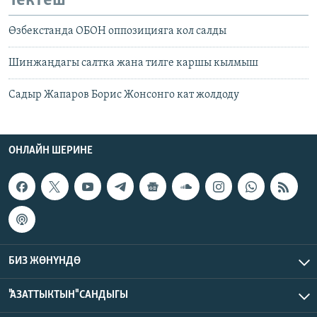
Тектеш
Өзбекстанда ОБОН оппозицияга кол салды
Шинжаңдагы салтка жана тилге каршы кылмыш
Садыр Жапаров Борис Жонсонго кат жолдоду
ОНЛАЙН ШЕРИНЕ
БИЗ ЖӨНҮНДӨ
"АЗАТТЫКТЫН" САНДЫГЫ