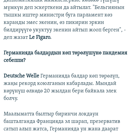
дипломатиялык мамилелерине көлөкө түшүшү
мүмкүн деп эскерткени да айтылат. "Бельгиянын
тышкы иштер министри буга парламент көз
каранды эмес экенин, өз пикирин эркин
билдирүүгө укуктуу экенин айтып жооп берген", -
деп жазат
Le Figaro.
Германияда балдардын көп төрөлүшүнө пандемия
себеппи?
Deutsche Welle
Германияда балдар көп төрөлүп,
жаңы рекорд коюлганын кабарлады. Мындай
көрүнүш өлкөдө 20 жылдан бери байкала элек
болчу.
Маалыматта былтыр биринчи локдаун
башталганда Францияда эл шарап, презерватив
сатып алып жатса, Германияда ун жана даарат