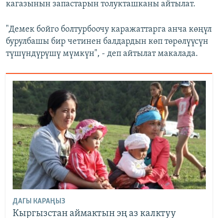
кагазынын запастарын толукташканы айтылат.
"Демек бойго болтурбоочу каражаттарга анча көңүл
бурулбашы бир четинен балдардын көп төрөлүүсүн
түшүндүрүшү мүмкүн", - деп айтылат макалада.
ДАГЫ КАРАҢЫЗ
Кыргызстан аймактын эң аз калктуу