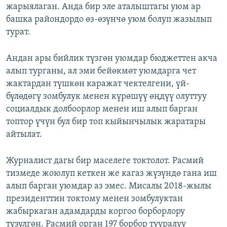
жарыялаган. Анда бир эле аталыштагы уюм ар
башка райондордо өз-өзүнчө уюм болуп жазылып
турат.
Андан ары бийлик түзгөн уюмдар бюджеттен акча
алып турганы, ал эми бейөкмөт уюмдарга чет
жактардан түшкөн каражат чектелгени, үй-
бүлөдөгү зомбулук менен күрөшүү өңдүү олуттуу
социалдык долбоорлор менен иш алып барган
топтор үчүн бул бир топ кыйынчылык жаратары
айтылат.
Журналист дагы бир маселеге токтолот. Расмий
тизмеде жоюлуп кеткен же кагаз жүзүндө гана иш
алып барган уюмдар аз эмес. Мисалы 2018-жылы
президенттин токтому менен зомбулуктан
жабыркаган адамдарды коргоо борборлору
түзүлгөн. Расмий орган 197 борбор тууралуу