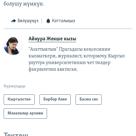
болушу мүмкүн.
Бөлүшүңүз
Катталыңыз
Айнура Жекше кызы
"Азаттыктын" Прагадагы кеңсесинин
кызматкери, журналист, котормочу. Кыргыз
улуттук университетинин чет тилдер
факультетин аяктаган.
Куржундар
Кыргызстан
Борбор Азия
Басма сөз
Макалалар архиви