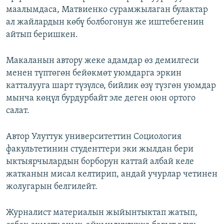
маалымдаса, Матвиенко сурамжылаган булактар
ал жайлардын көбү болбогонун же иштебегенин
айтып беришкен.
Макаланын автору жеке адамдар өз демилгеси
менен түптөгөн бейөкмөт уюмдарга эркин
катталууга шарт түзүлсө, бийлик өзү түзгөн уюмдар
мынча көңүл бурдурбайт эле деген оюн ортого
салат.
Автор Улуттук университеттин Социология
факультетинин студенттери эки жылдан бери
ыктыярчылардын борборун каттай албай келе
жатканын мисал келтирип, андай учурлар четинен
жолугарын белгилейт.
Журналист материалын жыйынтыктап жатып,