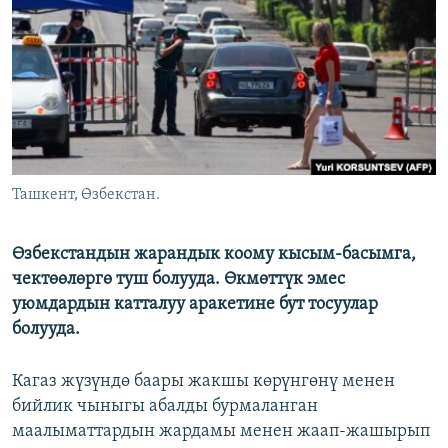
ОНЛАЙН ШЕРИНЕ
ЭЖЕ-СИҢДИЛЕР
АЗАТТЫК+
ЫҢГАЙСЫЗ СУРООЛОР
ЭЕ/АРнун бардык сайттары
Ташкент, Өзбекстан.
Өзбекстандын жарандык коому кысым-басымга,
чектөөлөргө туш болууда. Өкмөттүк эмес
уюмдардын катталуу аракетине бут тосуулар
болууда.
Кагаз жүзүндө баары жакшы көрүнгөнү менен
бийлик чыныгы абалды бурмаланган
маалыматтардын жардамы менен жаап-жашырып