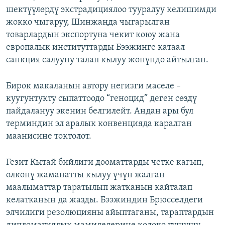
шектүүлөрдү экстрадициялоо тууралуу келишимди
жокко чыгаруу, Шинжаңда чыгарылган
товарлардын экспортуна чекит коюу жана
европалык институттарды Бээжинге катаал
санкция салууну талап кылуу жөнүндө айтылган.
Бирок макаланын автору негизги маселе –
куугунтукту сыпаттоодо “геноцид” деген сөздү
пайдалануу экенин белгилейт. Андан ары бул
терминдин эл аралык конвенцияда каралган
маанисине токтолот.
Гезит Кытай бийлиги дооматтарды четке кагып,
өлкөнү жаманатты кылуу үчүн жалган
маалыматтар таратылып жатканын кайталап
келатканын да жазды. Бээжиндин Брюсселдеги
элчилиги резолюцияны айыптаганы, тараптардын