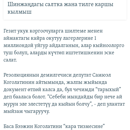
Шинжаңдагы салтка жана тилге каршы
кылмыш
Гезит укук коргоочуларга шилтеме менен
аймактагы кайра окутуу лагерлерине 1
миллиондой уйгур айдалганын, алар кыйноолорго
туш болуп, аларды күчтөп иштетишкенин эске
салат.
Резолюциянын демилгечиси депутат Самюэл
Коголатинин айтымында, жалпы жыйында
документ өтпөй калса да, бул чечимди “тарыхый”
деп бааласа болот. “Себеби мындайды бир нече ай
мурун эле элестетүү да кыйын болчу”, - деп улантат
мыйзам чыгаруучу.
Баса Бээжин Коголатини “кара тизмесине”