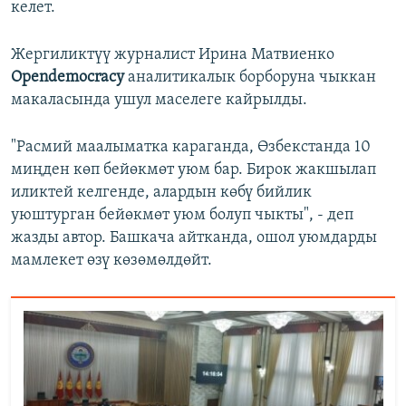
келет.
Жергиликтүү журналист Ирина Матвиенко
Opendemocracy
аналитикалык борборуна чыккан
макаласында ушул маселеге кайрылды.
"Расмий маалыматка караганда, Өзбекстанда 10
миңден көп бейөкмөт уюм бар. Бирок жакшылап
иликтей келгенде, алардын көбү бийлик
уюштурган бейөкмөт уюм болуп чыкты", - деп
жазды автор. Башкача айтканда, ошол уюмдарды
мамлекет өзү көзөмөлдөйт.