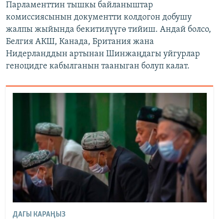
Парламенттин тышкы байланыштар
комиссиясынын документти колдогон добушу
жалпы жыйында бекитилүүгө тийиш. Андай болсо,
Белгия АКШ, Канада, Британия жана
Нидерланддын артынан Шинжаңдагы уйгурлар
геноцидге кабылганын тааныган болуп калат.
ДАГЫ КАРАҢЫЗ