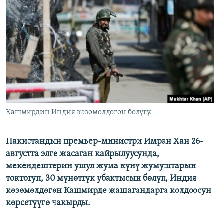
ОНЛАЙН ШЕРИНЕ
ЭЖЕ-СИҢДИЛЕР
АЗАТТЫК+
ЫҢГАЙСЫЗ СУРООЛОР
ЭЕ/АРнун бардык сайттары
Кашмирдин Индия көзөмөлдөгөн бөлүгү.
Пакистандын премьер-министри Имран Хан 26-
августта элге жасаган кайрылуусунда,
мекендештерин ушул жума күнү жумуштарын
токтотуп, 30 мүнөттүк убактысын бөлүп, Индия
көзөмөлдөгөн Кашмирде жашагандарга колдоосун
көрсөтүүгө чакырды.