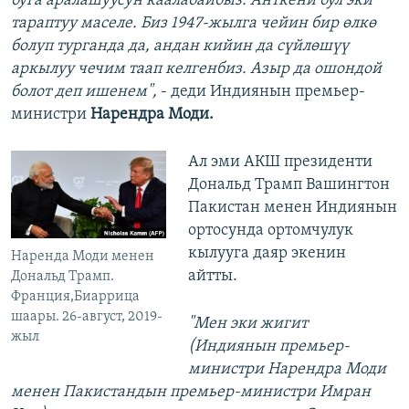
буга аралашуусун каалабайбыз. Анткени бул эки
тараптуу маселе. Биз 1947-жылга чейин бир өлкө
болуп турганда да, андан кийин да сүйлөшүү
аркылуу чечим таап келгенбиз. Азыр да ошондой
болот деп ишенем",
- деди Индиянын премьер-
министри
Нарендра Моди.
Ал эми АКШ президенти
Дональд Трамп Вашингтон
Пакистан менен Индиянын
ортосунда ортомчулук
кылууга даяр экенин
Наренда Моди менен
айтты.
Дональд Трамп.
Франция,Биаррица
шаары. 26-август, 2019-
"Мен эки жигит
жыл
(Индиянын премьер-
министри Нарендра Моди
менен Пакистандын премьер-министри Имран