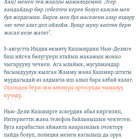
Хан) менен тең жакшы мамиледемин. Эгер
кандайдыр бир себептен керек болуп калсам мен
бул жердемин. Бирок мен бул маселени алар өздөрү
эле чече алат деп ойлойм. Булар муну көптөн бери
жасап келе жатат".
5-августта Индия өкмөтү Кашмирдин Нью-Делиге
баш ийген бөлүгүнүн атайын макамын жокко
чыгарууну чечкен. Ага ылайык, мусулмандар
басымдуулук кылган Жамму жана Кашмир штаты
мурдагыдай өз алдынча иш алып бара албай калат.
Ошондон бери эки өлкөнүн ортосунда чыңалуу
күчөдү
.
Нью-Дели Кашмирге аскердик абал киргизип,
Интернетти жана телефон байланышын чектеген.
Буга карабастан аймакта нааразылык очоктору
пайда болуп, полиция менен кагылыш да орун