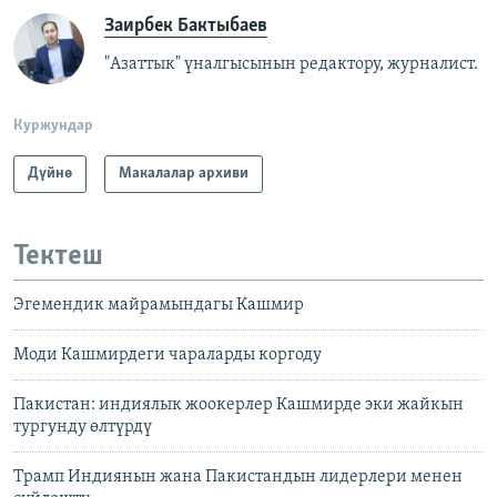
Заирбек Бактыбаев
"Азаттык" үналгысынын редактору, журналист.
Куржундар
Дүйнө
Макалалар архиви
Тектеш
Эгемендик майрамындагы Кашмир
Моди Кашмирдеги чараларды коргоду
Пакистан: индиялык жоокерлер Кашмирде эки жайкын
тургунду өлтүрдү
Трамп Индиянын жана Пакистандын лидерлери менен