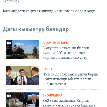
сүйлөштү
Кашмирдеги соңку атышууда кеминде эки адам өлдү
Дагы кызыктуу баяндар
АДАМ УКУКТАРЫ
"Согушка кеткенин билген
эмеспиз". Украинада эки
кыргызстандык окко учту
САЯСАТ
"15 млн долларлык мүлкүн берди".
Конгантиевди абактан алып
калган чечим
ЭКОНОМИКА
ЕАЭБдин жыйыны: Кыргыз
өкмөтү азык-түлүктүн баасына