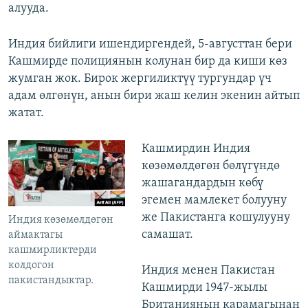
алууда.
Индия бийлиги ишендиргендей, 5-августтан бери
Кашмирде полициянын колунан бир да киши көз
жумган жок. Бирок жергиликтүү тургундар үч
адам өлгөнүн, анын бири жаш келин экенин айтып
жатат.
Кашмирдин Индия
көзөмөлдөгөн бөлүгүндө
жашагандардын көбү
эгемен мамлекет болууну
же Пакистанга кошулууну
Индия көзөмөлдөгөн
самашат.
аймактагы
кашмирликтерди
колдогон
Индия менен Пакистан
пакистандыктар.
Кашмирди 1947-жылы
Британиянын карамагынан