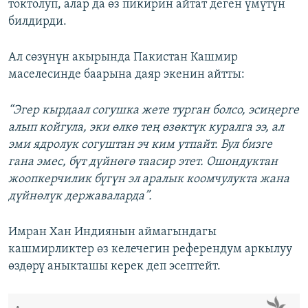
токтолуп, алар да өз пикирин айтат деген үмүтүн
билдирди.
Ал сөзүнүн акырында Пакистан Кашмир
маселесинде баарына даяр экенин айтты:
“Эгер кырдаал согушка жете турган болсо, эсиңерге
алып койгула, эки өлкө тең өзөктүк куралга ээ, ал
эми ядролук согуштан эч ким утпайт. Бул бизге
гана эмес, бүт дүйнөгө таасир этет. Ошондуктан
жоопкерчилик бүгүн эл аралык коомчулукта жана
дүйнөлүк державаларда”.
Имран Хан Индиянын аймагындагы
кашмирликтер өз келечегин референдум аркылуу
өздөрү аныкташы керек деп эсептейт.