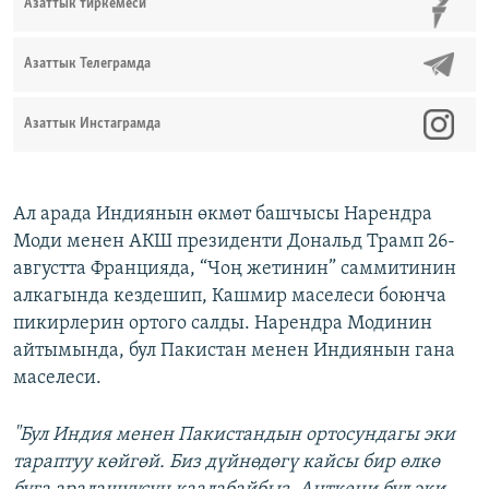
Азаттык тиркемеси
Азаттык Телеграмда
Азаттык Инстаграмда
Ал арада Индиянын өкмөт башчысы Нарендра
Моди менен АКШ президенти Дональд Трамп 26-
августта Францияда, “Чоң жетинин” саммитинин
алкагында кездешип, Кашмир маселеси боюнча
пикирлерин ортого салды. Нарендра Модинин
айтымында, бул Пакистан менен Индиянын гана
маселеси.
"Бул Индия менен Пакистандын ортосундагы эки
тараптуу көйгөй. Биз дүйнөдөгү кайсы бир өлкө