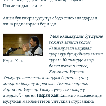
чыгышыңыздар керек!” деп кайрылды ал
Пакистандын элине.
Анын бул кайрылуусу түз ободо телеканалдардан
жана радиолордон берилди.
“Мен Кашмирдин бүт дүйнө
боюнча элчиси болом,
Кашмирдеги кырдаал
тууралуу бүт дүйнөгө айтып
турам. Кашмирде азыр
Имран Хан.
болуп жаткан нерсе,
Бириккен Улуттар
Уюмунун алсыздарга жардам берген эң чоң
милдети болушу керек эле. Тилекке каршы,
Бириккен Улуттар Уюму күчтүү өлкөлөрдү
колдойт",
- деген
Имран Хан
Кашмир маселесинде
мусулман мамлекеттери унчукпай отурганына