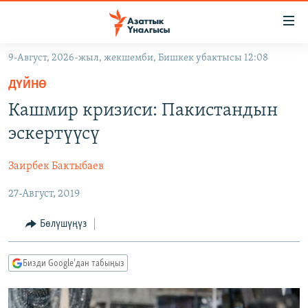
Линктер
Мазмунга
өтүңүз
9-Август, 2026-жыл, жекшемби, Бишкек убактысы 12:08
Навигацияга
ЖАҢЫЛЫКТАР
өтүңүз
ДҮЙНӨ
КЫРГЫЗСТАН
Издөөгө
Кашмир кризиси: Пакистандын
салыңыз
ДҮЙНӨ
КЫРГЫЗСТАН
эскертүүсү
УКРАИНА
САЯСАТ
ДҮЙНӨ
Заирбек Бактыбаев
АТАЙЫН ИЛИКТӨӨ
ЭКОНОМИКА
БОРБОР АЗИЯ
27-Август, 2019
ТВ ПРОГРАММАЛАР
МАДАНИЯТ
ПОДКАСТ
БҮГҮН АЗАТТЫКТА
Бөлүшүңүз
ӨЗГӨЧӨ ПИКИР
ЭКСПЕРТТЕР ТАЛДАЙТ
Бизди Google'дан табыңыз
БИЗ ЖАНА ДҮЙНӨ
Русский
ДАНИСТЕ