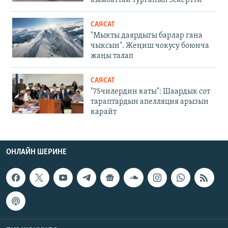
САЯСАТ
"Мыкты даярдыгы барлар гана
чыксын". Жеңиш чокусу боюнча
жаңы талап
САЯСАТ
"75чилердин каты": Шаардык сот
тараптардын апелляция арызын
карайт
ОНЛАЙН ШЕРИНЕ