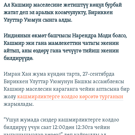
Ал Кашмир маселесине жетиштүү көңүл бурбай
жатат деп эл аралык коомчулукту, Бириккен
Улуттар Уюмун сынга алды.
Индиянын өкмөт башчысы Нарендра Моди болсо,
Кашмир эки гана мамлекеттин чатагы экенин
айтып, аны өздөрү гана чечүүгө тийиш экенин
билдирүүдө.
Имран Хан жума күндөн тарта, 27-сентябрда
Бириккен Улуттар Уюмунун Башкы ассамблеясы
Кашмир маселесин караганга чейин аптасына бир
жолу
кашмирликтерге колдоо көрсөтө турганын
жарыялады.
“Ушул жумада сиздер кашмирликтерге колдоо
билдирүү үчүн саат 12:00дөн 12:30га чейин