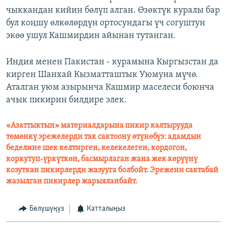
чыккандан кийин бөлүп алган. Өзөктүк куралы бар
бул коңшу өлкөлөрдүн ортосундагы үч согуштун
экөө ушул Кашмирдин айынан тутанган.
Индия менен Пакистан - курамына Кыргызстан да
кирген Шанхай Кызматташтык Уюмуна мүчө.
Аталган уюм азырынча Кашмир маселеси боюнча
ачык пикирин билдире элек.
«Азаттыктын» материалдарына пикир калтырууда
төмөнкү эрежелерди так сактоону өтүнөбүз: адамдын
беделине шек келтирген, келекелеген, кордогон,
коркутуп-үркүткөн, басмырлаган жана жек көрүүнү
козуткан пикирлерди жазууга болбойт. Эрежени сактабай
жазылган пикирлер жарыяланбайт.
Бөлүшүңүз
Катталыңыз