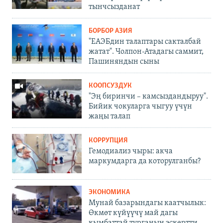
тынчсызданат
БОРБОР АЗИЯ
"ЕАЭБдин талаптары сакталбай
жатат". Чолпон-Атадагы саммит,
Пашиняндын сыны
КООПСУЗДУК
"Эң биринчи – камсыздандыруу".
Бийик чокуларга чыгуу үчүн
жаңы талап
КОРРУПЦИЯ
Гемодиализ чыры: акча
маркумдарга да которулганбы?
ЭКОНОМИКА
Мунай базарындагы каатчылык:
Өкмөт күйүүчү май дагы
кымбаттай турганын эскертти