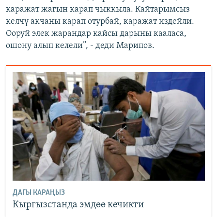
каражат жагын карап чыккыла. Кайтарымсыз
келчү акчаны карап отурбай, каражат издейли.
Ооруй элек жарандар кайсы дарыны кааласа,
ошону алып келели”, - деди Марипов.
ДАГЫ КАРАҢЫЗ
Кыргызстанда эмдөө кечикти