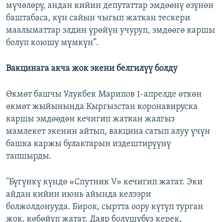
мүчөлөрү, андан кийин депутаттар эмдөөнү өзүнөн
баштабаса, күн сайын чыгып жаткан тескери
маалыматтар элдин үрөйүн учуруп, эмдөөгө каршы
болуп коюшу мүмкүн”.
Вакцинага акча жок экени белгилүү болду
Өкмөт башчы Улукбек Марипов 1-апрелде өткөн
өкмөт жыйынында Кыргызстан коронавируска
каршы эмдөөдөн кечигип жаткан жалгыз
мамлекет экенин айтып, вакцина сатып алуу үчүн
башка каржы булактарын издештирүүнү
тапшырды.
"Бүгүнкү күндө «Спутник V» кечигип жатат. Эки
айдан кийин июнь айында келээри
болжолдонууда. Бирок, сыртта оору күтүп турган
жок, көбөйүп жатат. Даяр болушубуз керек,