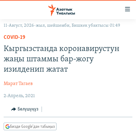
Линктер
Мазмунга
өтүңүз
11-Август, 2026-жыл, шейшемби, Бишкек убактысы 01:49
Навигацияга
ЖАҢЫЛЫКТАР
өтүңүз
COVID-19
КЫРГЫЗСТАН
Издөөгө
Кыргызстанда коронавирустун
салыңыз
ДҮЙНӨ
КЫРГЫЗСТАН
жаңы штаммы бар-жогу
УКРАИНА
САЯСАТ
ДҮЙНӨ
изилденип жатат
АТАЙЫН ИЛИКТӨӨ
ЭКОНОМИКА
БОРБОР АЗИЯ
Марат Тагаев
ТВ ПРОГРАММАЛАР
МАДАНИЯТ
2-Апрель, 2021
ПОДКАСТ
БҮГҮН АЗАТТЫКТА
ӨЗГӨЧӨ ПИКИР
ЭКСПЕРТТЕР ТАЛДАЙТ
Бөлүшүңүз
БИЗ ЖАНА ДҮЙНӨ
Русский
Бизди Google'дан табыңыз
ДАНИСТЕ