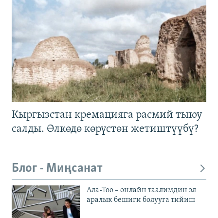
Кыргызстан кремацияга расмий тыюу
салды. Өлкөдө көрүстөн жетиштүүбү?
Блог - Миңсанат
Ала-Тоо – онлайн таалимдин эл
аралык бешиги болууга тийиш