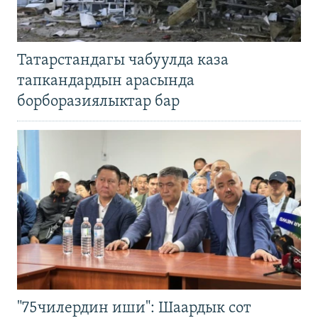
Татарстандагы чабуулда каза
тапкандардын арасында
борборазиялыктар бар
"75чилердин иши": Шаардык сот