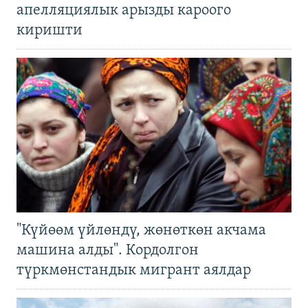
апелляциялык арызды кароого
киришти
"Күйөөм үйлөндү, жөнөткөн акчама
машина алды". Кордолгон
түркмөнстандык мигрант аялдар