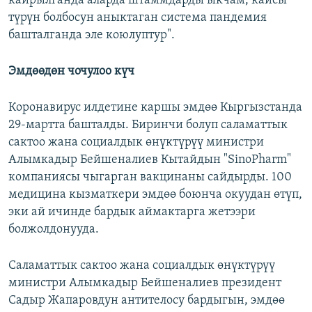
кайрылганда аларда штаммдарды ыкчам, кайсы
түрүн болбосун аныктаган система пандемия
башталганда эле коюлуптур".
Эмдөөдөн чочулоо күч
Коронавирус илдетине каршы эмдөө Кыргызстанда
29-мартта башталды. Биринчи болуп саламаттык
сактоо жана социалдык өнүктүрүү министри
Алымкадыр Бейшеналиев Кытайдын "SinoPharm"
компаниясы чыгарган вакцинаны сайдырды. 100
медицина кызматкери эмдөө боюнча окуудан өтүп,
эки ай ичинде бардык аймактарга жетээри
болжолдонууда.
Саламаттык сактоо жана социалдык өнүктүрүү
министри Алымкадыр Бейшеналиев президент
Садыр Жапаровдун антителосу бардыгын, эмдөө