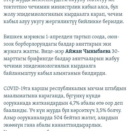
токтотпоо чечимин министрлик кабыл алса, бул
жолу эпидемиологиялык кырдаалга карап, чечим
кабыл алуу укугу жергиликтүү бийликке берилди.
Бишкек мэриясы 1-апрелден тартып соода, оюн-
зоок борборлорундагы балдар аянттарын эки
жумага жапты. Вице-мэр
Айжан Чыныбаева
30-
марттагы брифингде балдар аянтчаларын жабуу
чечими эпидемиологиялык кырдаалга
байланыштуу кабыл алынганын билдирди.
COVID-19га каршы республикалык ыкчам штабдын
маалыматына караганда, бүгүнкү күндө
ооруканада жаткандардын 4,7% абалы өтө оор деп
бааланды. Үч күн мурда бул көрсөткүч 3,5% болчу.
Азыр ооруканаларда 504 бейтап жатат, алардын
экөөнүн гана абалы канааттандырарлык.