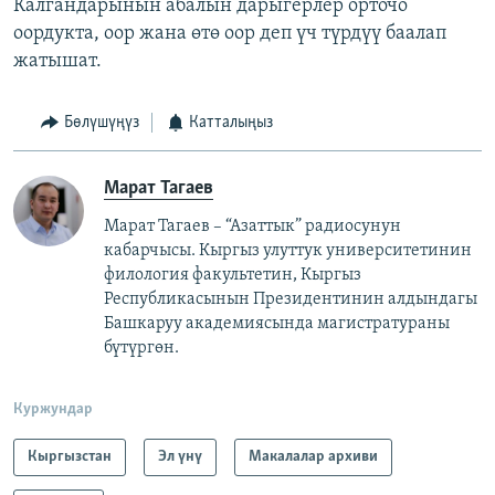
Калгандарынын абалын дарыгерлер орточо
оордукта, оор жана өтө оор деп үч түрдүү баалап
жатышат.
Бөлүшүңүз
Катталыңыз
Марат Тагаев
Марат Тагаев – “Азаттык” радиосунун
кабарчысы. Кыргыз улуттук университетинин
филология факультетин, Кыргыз
Республикасынын Президентинин алдындагы
Башкаруу академиясында магистратураны
бүтүргөн.
Куржундар
Кыргызстан
Эл үнү
Макалалар архиви