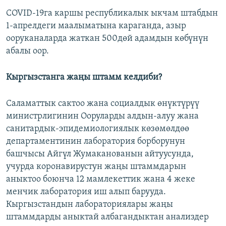
COVID-19га каршы республикалык ыкчам штабдын
1-апрелдеги маалыматына караганда, азыр
ооруканаларда жаткан 500дөй адамдын көбүнүн
абалы оор.
Кыргызстанга жаңы штамм келдиби?
Саламаттык сактоо жана социалдык өнүктүрүү
министрлигинин Ооруларды алдын-алуу жана
санитардык-эпидемиологиялык көзөмөлдөө
департаментинин лаборатория борборунун
башчысы Айгүл Жумаканованын айтуусунда,
учурда коронавирустун жаңы штаммдарын
аныктоо боюнча 12 мамлекеттик жана 4 жеке
менчик лаборатория иш алып барууда.
Кыргызстандын лабораториялары жаңы
штаммдарды аныктай албагандыктан анализдер