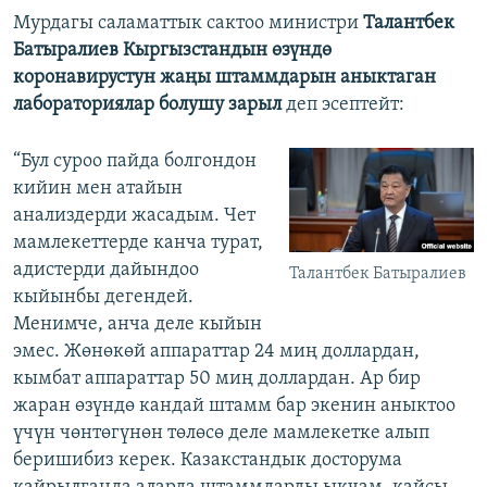
Мурдагы саламаттык сактоо министри
Талантбек
Батыралиев
Кыргызстандын өзүндө
коронавирустун жаңы штаммдарын аныктаган
лабораториялар болушу зарыл
деп эсептейт:
“Бул суроо пайда болгондон
кийин мен атайын
анализдерди жасадым. Чет
мамлекеттерде канча турат,
адистерди дайындоо
Талантбек Батыралиев
кыйынбы дегендей.
Менимче, анча деле кыйын
эмес. Жөнөкөй аппараттар 24 миң доллардан,
кымбат аппараттар 50 миң доллардан. Ар бир
жаран өзүндө кандай штамм бар экенин аныктоо
үчүн чөнтөгүнөн төлөсө деле мамлекетке алып
беришибиз керек. Казакстандык досторума