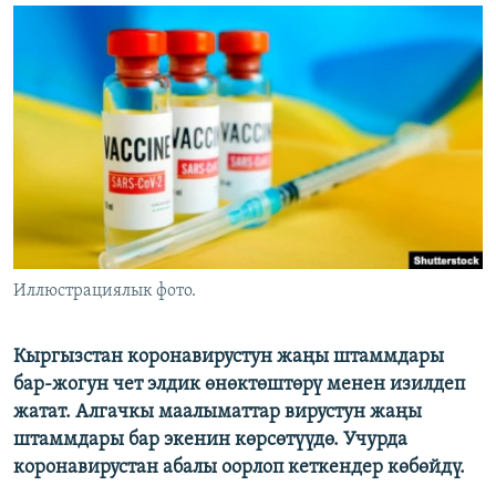
ОНЛАЙН ШЕРИНЕ
ЭЖЕ-СИҢДИЛЕР
АЗАТТЫК+
ЫҢГАЙСЫЗ СУРООЛОР
ЭЕ/АРнун бардык сайттары
Иллюстрациялык фото.
Кыргызстан коронавирустун жаңы штаммдары
бар-жогун чет элдик өнөктөштөрү менен изилдеп
жатат. Алгачкы маалыматтар вирустун жаңы
штаммдары бар экенин көрсөтүүдө. Учурда
коронавирустан абалы оорлоп кеткендер көбөйдү.