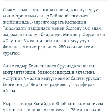
Саламаттык сактоо жана социалдык өнүктүрүү
министри Алымкадыр Бейшенбаев өкмөт
жыйынында 1-апрелге карата Кытайдын
“SinoPharm” вакцинасы менен болгону 400 адам
эмдөөдөн өткөнүн билдирди. Министр Орусиянын
«Спутник V» вакцинасын алып келүү үчүн
Финансы министрлигинен 250 миллион сом
сураган.
Алымкадыр Бейшеналиев Орусияда жашаган
мигранттардын, бизнесмендердин акчасына
«Спутник V» алып келүүгө өкмөт башчы уруксат
бергенин да "Биринчи радиодогу" түз эфирде
айтты.
Кыргызстанда Кытайдын SinoPharm компаниясы
чыгарган вакцина колдонулууда. 75 миң адамга