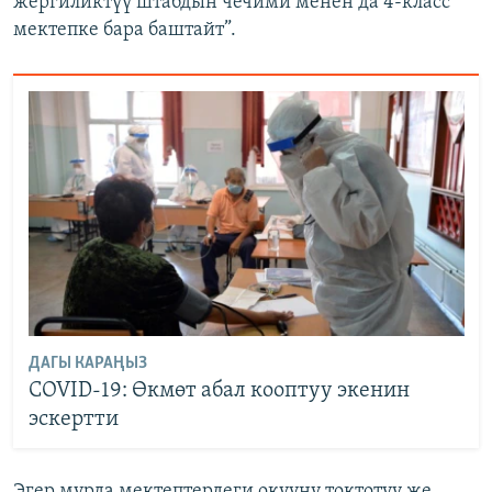
жергиликтүү штабдын чечими менен да 4-класс
мектепке бара баштайт”.
ДАГЫ КАРАҢЫЗ
COVID-19: Өкмөт абал кооптуу экенин
эскертти
Эгер мурда мектептердеги окууну токтотуу же