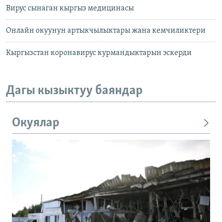
Вирус сынаган кыргыз медицинасы
Онлайн окуунун артыкчылыктары жана кемчиликтери
Кыргызстан коронавирус курмандыктарын эскерди
Дагы кызыктуу баяндар
Окуялар