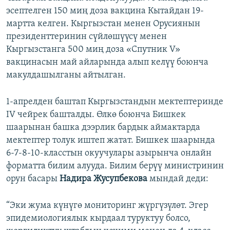
эсептелген 150 миң доза вакцина Кытайдан 19-
мартта келген. Кыргызстан менен Орусиянын
президенттеринин сүйлөшүүсү менен
Кыргызстанга 500 миң доза «Спутник V»
вакцинасын май айларында алып келүү боюнча
макулдашылганы айтылган.
1-апрелден баштап Кыргызстандын мектептеринде
IV чейрек башталды. Өлкө боюнча Бишкек
шаарынан башка дээрлик бардык аймактарда
мектептер толук иштеп жатат. Бишкек шаарында
6-7-8-10-класстын окуучулары азырынча онлайн
форматта билим алууда. Билим берүү министринин
орун басары
Надира Жусупбекова
мындай деди:
“Эки жума күнүгө мониторинг жүргүзүлөт. Эгер
эпидемиологиялык кырдаал туруктуу болсо,