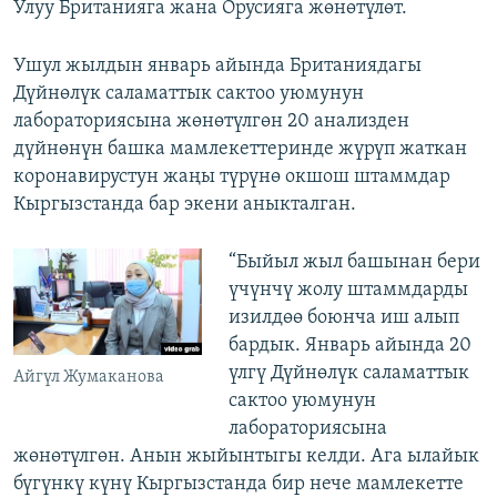
Улуу Британияга жана Орусияга жөнөтүлөт.
Ушул жылдын январь айында Британиядагы
Дүйнөлүк саламаттык сактоо уюмунун
лабораториясына жөнөтүлгөн 20 анализден
дүйнөнүн башка мамлекеттеринде жүрүп жаткан
коронавирустун жаңы түрүнө окшош штаммдар
Кыргызстанда бар экени аныкталган.
“Быйыл жыл башынан бери
үчүнчү жолу штаммдарды
изилдөө боюнча иш алып
бардык. Январь айында 20
үлгү Дүйнөлүк саламаттык
Айгүл Жумаканова
сактоо уюмунун
лабораториясына
жөнөтүлгөн. Анын жыйынтыгы келди. Ага ылайык
бүгүнкү күнү Кыргызстанда бир нече мамлекетте