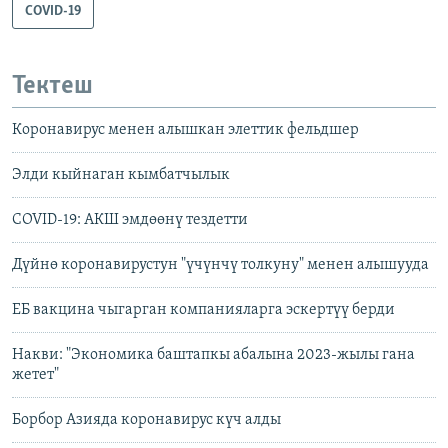
COVID-19
Тектеш
Коронавирус менен алышкан элеттик фельдшер
Элди кыйнаган кымбатчылык
COVID-19: АКШ эмдөөнү тездетти
Дүйнө коронавирустун "үчүнчү толкуну" менен алышууда
ЕБ вакцина чыгарган компанияларга эскертүү берди
Накви: "Экономика баштапкы абалына 2023-жылы гана
жетет" ​​​​​​​​​​​​​
Борбор Азияда коронавирус күч алды