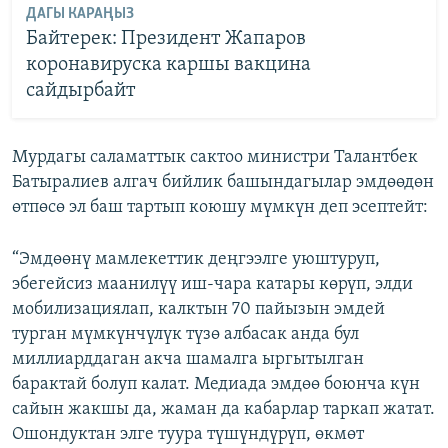
ДАГЫ КАРАҢЫЗ
Байтерек: Президент Жапаров
коронавируска каршы вакцина
сайдырбайт
Мурдагы саламаттык сактоо министри Талантбек
Батыралиев алгач бийлик башындагылар эмдөөдөн
өтпөсө эл баш тартып коюшу мүмкүн деп эсептейт:
“Эмдөөнү мамлекеттик деңгээлге уюштуруп,
эбегейсиз маанилүү иш-чара катары көрүп, элди
мобилизациялап, калктын 70 пайызын эмдей
турган мүмкүнчүлүк түзө албасак анда бул
миллиарддаган акча шамалга ыргытылган
барактай болуп калат. Медиада эмдөө боюнча күн
сайын жакшы да, жаман да кабарлар таркап жатат.
Ошондуктан элге туура түшүндүрүп, өкмөт