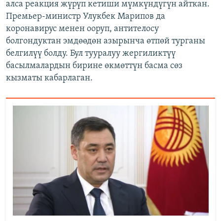
алса реакция жүрүп кетиши мүмкүндүгүн айткан.
Премьер-министр Улукбек Марипов да
коронавирус менен ооруп, антителосу
болгондуктан эмдөөдөн азырынча өтпөй турганы
белгилүү болду. Бул тууралуу жергиликтүү
басылмалардын бирине өкмөттүн басма сөз
кызматы кабарлаган.