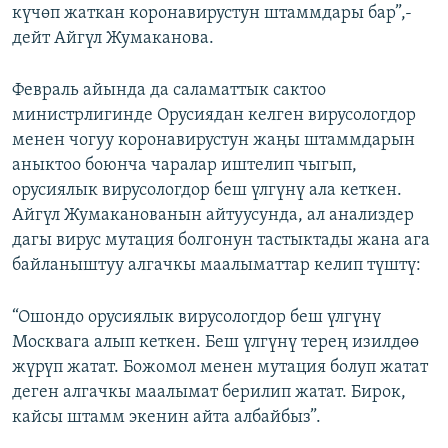
күчөп жаткан коронавирустун штаммдары бар”,-
дейт Айгүл Жумаканова.
Февраль айында да саламаттык сактоо
министрлигинде Орусиядан келген вирусологдор
менен чогуу коронавирустун жаңы штаммдарын
аныктоо боюнча чаралар иштелип чыгып,
орусиялык вирусологдор беш үлгүнү ала кеткен.
Айгүл Жумаканованын айтуусунда, ал анализдер
дагы вирус мутация болгонун тастыктады жана ага
байланыштуу алгачкы маалыматтар келип түштү:
“Ошондо орусиялык вирусологдор беш үлгүнү
Москвага алып кеткен. Беш үлгүнү терең изилдөө
жүрүп жатат. Божомол менен мутация болуп жатат
деген алгачкы маалымат берилип жатат. Бирок,
кайсы штамм экенин айта албайбыз”.