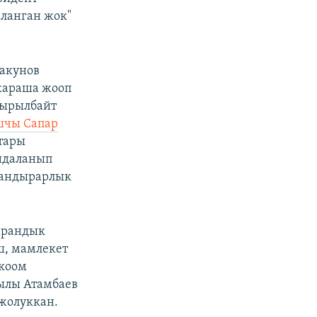
ланган жок"
такунов
 жараша жооп
px
width
кырылбайт
шчы Сапар
тары
айдаланып
ттандырарлык
жарандык
ш, мамлекет
 коом
жылы Атамбаев
 жолуккан.