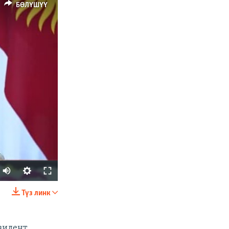
БӨЛҮШҮҮ
Түз линк
БӨЛҮШҮҮ
зидент