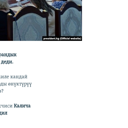
арандык
 деди.
миле кандай
рды өнүктүрүү
з?
екчиси
Калича
дил