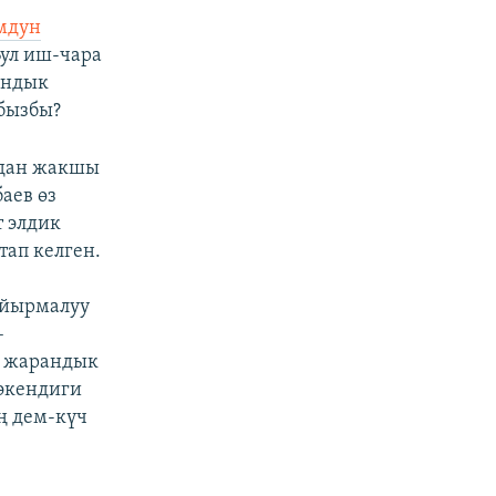
мдун
ул иш-чара
андык
абызбы?
бдан жакшы
аев өз
 элдик
тап келген.
айырмалуу
–
 жарандык
экендиги
ң дем-күч