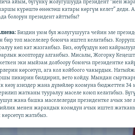
лича айым, бүгүнкү жолугушууда президент “мен жа
каршы күрөштө өнөктөш катары көргүм келет” деди. 
да болорун президент айттыбы?
алиева:
Биздин уюм бул жолугушууга чейин эле прези
н бир топ маселелер боюнча иштеп келатабыз. Корру
ралуу көп кат жазганбыз. Биз, өзүбүздүн көп кайрылу
арлык жоопторду алганбыз. Мисалы, Жогорку Кеңешт
 кеткен эки мыйзам долбоору боюнча президентке ка
рлерин көрсөтүп, ага кол койбоого чакырдык. Натыйж
ршы пикирин билдирип, вето койду. Мындан сырткар
к көзү азиздер жана дүлөйлөр коомуна бюджеттен 34
рилип жатканы тууралуу маселе коюп келатабыз. Бүг
ушул жана башка маселелерди президентке ачык эле 
бийлик менен жарандык коомдун ачык иштеп жатка
көрсөтүп жатабыз.