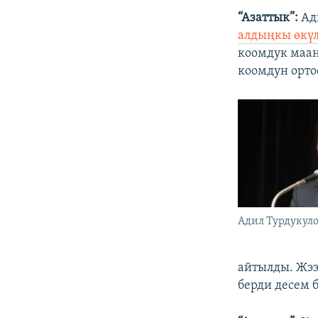
“Азаттык”:
Ад
алдыңкы өкү
коомдук маа
коомдун орто
Адил Турдукуло
айтылды. Жээ
берди десем б