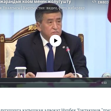
 жарандык коом менен жолугушту
EMBED
к Үналгысы | Кыргызстан: видео, фото, кабарлар
No media source currently available
4:53
EMBED
лугушууга катышкан адвокат Нурбек Токтакунов "пре