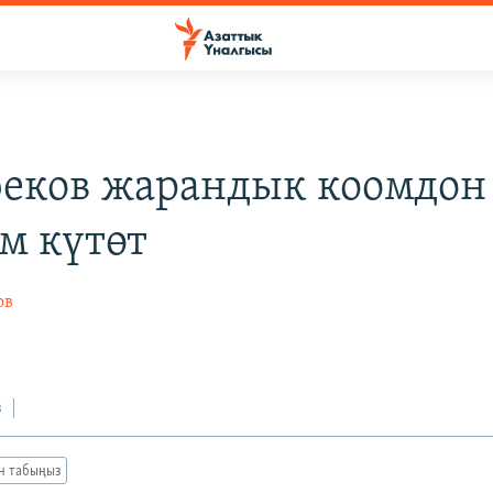
еков жарандык коомдон
м күтөт
ов
з
ан табыңыз