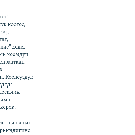
көп
ук коргоо,
лар,
ат,
иле" деди.
ык коомдун
теп жаткан
к
п, Коопсуздук
зүнүн
елесинин
ылып
керек.
алганын ачык
эркиндигине