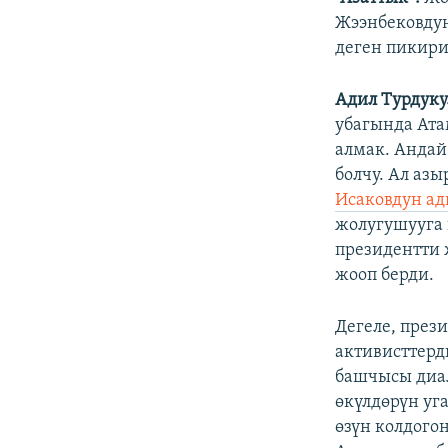
Жээнбековду
деген пикири
Адил Турдуку
убагында Ата
алмак. Андай
болчу. Ал аз
Исаковдун адв
жолугушууга 
президентти 
жооп берди.
Дегеле, през
активисттерд
башчысы диал
өкүлдөрүн уг
өзүн колдого