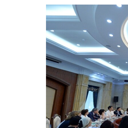
ЭЖЕ-СИҢДИЛЕР
АЗАТТЫК+
ЫҢГАЙСЫЗ СУРООЛОР