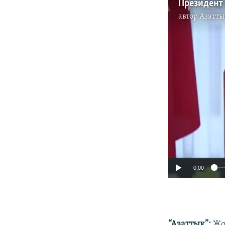
Президент
автор
Азатты
0:00
“Азаттык”:
Жо