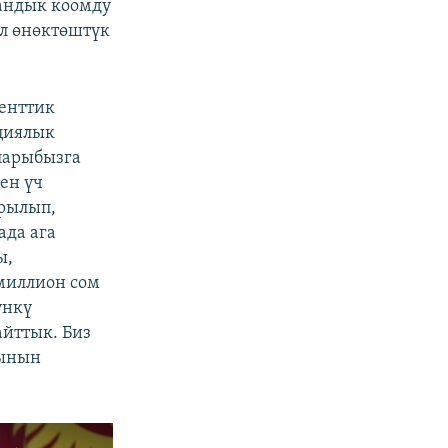
рандык коомду
Ал өнөктөштүк
денттик
пциялык
уларыбызга
ен үч
йрылып,
ада ага
ы,
 миллион сом
үнкү
айттык. Биз
нынын