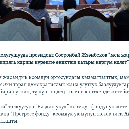
олугушууда президент Сооронбай Жээнбеков “мен ж
пцияга каршы күрөштө өнөктөш катары көргүм келет”
н жарандык коомдун ортосундагы кызматташтык, ма
? Эки тарап демократиялык жана улуттук баалуулукта
бирин уккан, түшүнгөн деңгээлине канткенде жетеби
рай” талкуусуна “Биздин укук” коомдук фондунун жет
ана “Прогресс фонду” коомдук уюмунун жетекчиси
А
атышты.