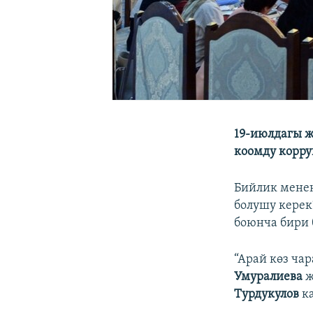
19-июлдагы ж
коомду корру
Бийлик мене
болушу керек
боюнча бири 
“Арай көз ча
Умуралиева
ж
Турдукулов
к