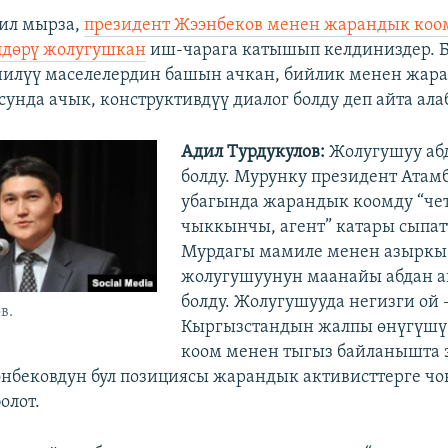
ил мырза,
президент Жээнбеков менен жарандык коо
лдөрү жолугушкан
иш-чарага катышып келдиниздер. Б
нилүү маселелердин башын ачкан, бийлик менен жар
сунда ачык, конструктивдүү диалог болду деп айта ал
Адил Турдукулов:
Жолугушуу а
болду. Мурунку президент Атамб
убагында жарандык коомду “чет
чыккынчы, агент” катары сыпат
Мурдагы мамиле менен азыркы
жолугушуунун маанайы абдан 
болду. Жолугушууда негизги ой 
в.
Кыргызстандын жалпы өнүгүшү
коом менен тыгыз байланышта 
нбековдун бул позициясы жарандык активисттерге чо
олот.