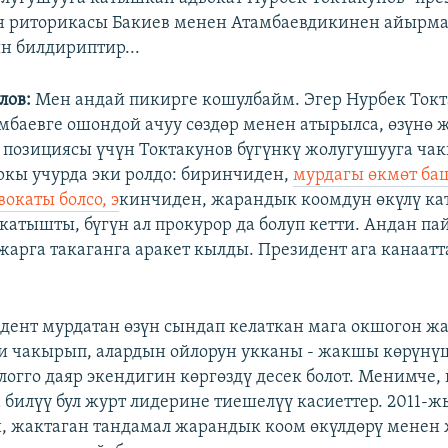
н риторикасы Бакиев менен Атамбаевдикинен айырма
н билдириптир...
лов:
Мен андай пикирге кошулбайм. Эгер Нурбек Ток
мбаевге ошондой ачуу сөздөр менен атырылса, өзүнө
 позициясы үчүн Токтакунов бүгүнкү жолугушууга ча
ыркы учурда эки ролдо: биринчиден,
мурдагы өкмөт ба
окаты болсо, э
кинчиден, жарандык коомдун өкүлү ка
катышты, бүгүн ал прокурор да болуп кетти. Андан п
жарга такаганга аракет кылды. Президент ага канаа
идент мурдатан өзүн сындап келаткан мага окшогон 
и чакырып, алардын ойлорун укканы - жакшы көрүнү
огго даяр экендигин көргөздү десек болот. Менимче,
а билүү бул журт лидерине тиешелүү касиеттер. 2011-
н, жактаган тандамал жарандык коом өкүлдөрү менен