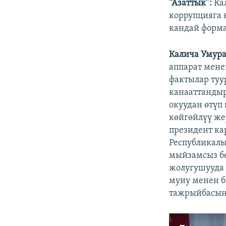
“Азаттык”:
Ка
коррупцияга 
кандай форма
Калича Умур
аппарат мене
фактылар туу
канааттандыр
окуудан өтүп
көйгөйлүү же
президент ка
Республикалы
мыйзамсыз бе
жолугушууда 
муну менен 
тажрыйбасын 