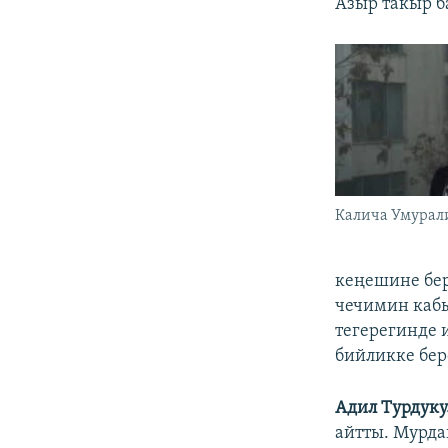
Азыр такыр б
Калича Умурал
кеңешине бер
чечимин кабы
тегерегинде 
бийликке бер
Адил Турдуку
айтты. Мурда