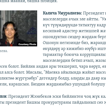
ашка маанай, башка позиция.
Калича Умуралиева:
Президент 
маселелерди ачык эле айтты. "Ук
күч түзүмдөрүндө татыктуу кадр
кесипкөй адистер жетишпей жат
ошондуктан сиздер жардам берг
Ошонун негизинде биз, жаранд
өкүлдөрү ар кимибиз өзүбүз иш
иева.
тармактар боюнча коррупциялы
маселелердин бетип ачып, жазы
сек болот. Бийлик андан ары текшерип, чара көрүп, ө
л алса болот. Мисалы, "Маевка айылында жайыт мас
иликтөө жүргүзөбүз" дегендер болду, аларды да даяр к
ели, карашсын. Биздин жардамыбыз ушундай болушу 
лов:
Президент Жээнбеков эски бийликтен чоң жүк к
гы президент Башкы прокуратураны пайдаланып сөз 