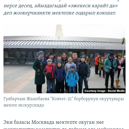
нерсе десең, айылдагыдай
«эжекеси карайт да»
деп жоокерчиликти мектепке оодарып
коюшат.
Гулбарчын Жаанбаева "Ковчег-21" борборунун окуучулары
менен экскурсияда
Эки баласы Москвада мектепте окуган эне