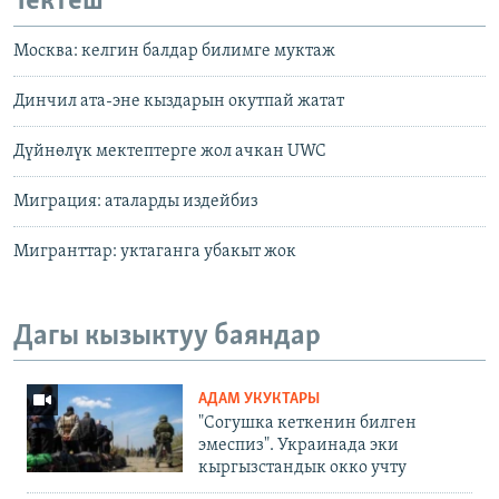
Тектеш
Москва: келгин балдар билимге муктаж
Динчил ата-эне кыздарын окутпай жатат
Дүйнөлүк мектептерге жол ачкан UWC
Миграция: аталарды издейбиз
Мигранттар: уктаганга убакыт жок
Дагы кызыктуу баяндар
АДАМ УКУКТАРЫ
"Согушка кеткенин билген
эмеспиз". Украинада эки
кыргызстандык окко учту