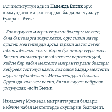
Бул институттун адиси
Надежда Бысик
орус
коомундагы мигранттардын балдары тууралуу
буларды айтты:
- Коомчулукта мигранттардын балдары мектеп,
бала бакчаларга толуп кетти, орус тилин начар
сүйлөп, мектептерди артка тартып жатат деген
ойлор айтылып келет. Бирок бул пикир туура эмес
.
Биздин изилдөөнүн жыйынтыгы көрсөткөндөй,
кайсы бир чабал мектепте мигранттардын балдары
көбүрөөк топтолуп калса, дал ошол балдар мектепти
алдыга сүйрөйт экен. Мигранттардын балдары
Орусияда калгысы келип, билим алууга көбүрөөк
умтулушат, -
дейт Бысик.
Изилдөөчү Москвада мигранттардын балдары
көбүнчө чабал мектептерде окушарын белгилейт.