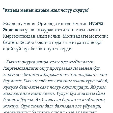
"Кызым менен жарым жыл чогуу окудум"
Жолдошу менен Орусияда иштеп жүргөн
Нургүл
Эндешова
үч жыл мурда жети жаштагы кызын
Кыргызстандан алып келип, Москвадагы мектепке
берген. Кесиби боюнча педагог мигрант эне бул
оңой түйшүк болбогонун эскерди:
- Кызым окууга жаңы келгенде кыйналдык.
Кыргызстандагы окуу программасы менен бул
жактыкы бир топ айырмаланат. Тапшырманы көп
беришет. Кызым сабакты жакшы өздөштүрө албай,
күнүнө беш-алты саат чогуу окуп жүрдүк. Жарым
жыл дегенде илип кетти. Уулум бул жактагы бала
бакчага барды. Ал 1-класска барганда кыйналган
жокпуз. Орус тилин бала бакчадан эле үйрөнүп,
жергиликтүү балдарга ошондо эле аралашып