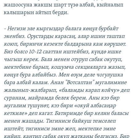
жашоосуна жакшы шарт түзө албай, кыйналып
калышарын айтып берди.
- Негизи эле кыргыздар балага көңүл бурбайт
экенбиз. Орустарды карасаң, алар ишин таштап
коюп, биринчи кезекте балдарына кам көрүшөт.
Биз болсо 10-12 сааттан иштейбиз,
күндө ишке
чыгыш керек. Бала менен отуруп сабак окутуп,
мектебине барып, кошумча секцияларга жазып,
көңүл бура албайбыз. Мен өзүм деле чогулушка
бара албай калам. Анан "Вотсаптан" мугалимине
жалынып-жалбарып,
«баламды карап койчу» деп
суранам, майрамда белек берем
. Аны кээ бир
мугалим түшүнөт, кээ бири
«окуй албасаңар
кеткиле» деп кагат.
Батиримде бир келин баласы
менен жашады. Тигиниси байкуш темселеп
иштейт, тигиниси эмне жеп, мектепке эмне
кийип, кантип сабак окуп жатканы белгисиз. Бир