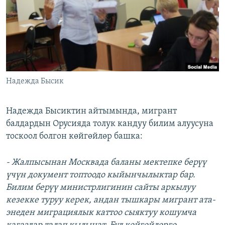
Надежда Бысик
Надежда Бысиктин айтымында, мигрант
балдардын Орусияда толук кандуу билим алуусуна
тоскоол болгон көйгөйлөр башка:
- Жалпысынан Москвада баланы мектепке бер
үү
үчүн документ топтоодо кыйынчылыктар бар.
Билим берүү министрлигинин сайты аркылуу
кезекке туруу керек, андан тышкары мигрант ата
-
энеден миграциялык каттоо сыяктуу кошумча