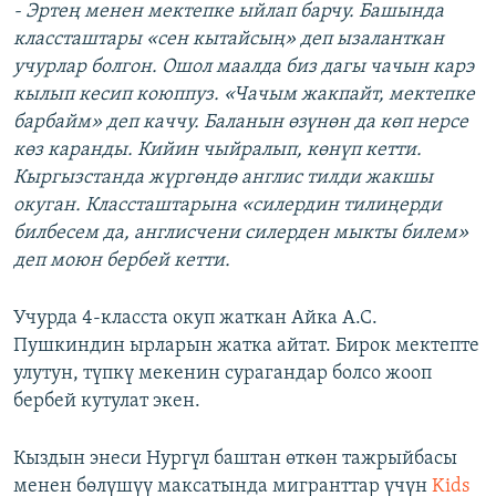
- Эртең менен мектепке ыйлап барчу. Башында
классташтары «сен кытайсың» деп ызаланткан
учурлар болгон. Ошол маалда биз дагы чачын карэ
кылып кесип коюппуз. «Чачым жакпайт, мектепке
барбайм» деп каччу. Баланын өзүнөн да көп нерсе
көз каранды. Кийин чыйралып, көнүп кетти.
Кыргызстанда жүргөндө англис тилди жакшы
окуган. Классташтарына «силердин тилиңерди
билбесем да, англисчени силерден мыкты билем»
деп моюн бербей кетти.
Учурда 4-класста окуп жаткан Айка А.С.
Пушкиндин ырларын жатка айтат. Бирок мектепте
улутун, түпкү мекенин сурагандар болсо жооп
бербей кутулат экен.
Кыздын энеси Нургүл баштан өткөн тажрыйбасы
менен бөлүшүү максатында мигранттар үчүн
Kids