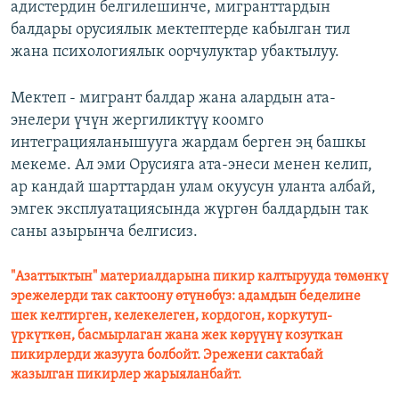
адистердин белгилешинче, мигранттардын
балдары орусиялык мектептерде кабылган тил
жана психологиялык оорчулуктар убактылуу.
Мектеп - мигрант балдар жана алардын ата-
энелери үчүн жергиликтүү коомго
интеграцияланышууга жардам берген эң башкы
мекеме. Ал эми Орусияга ата-энеси менен келип,
ар кандай шарттардан улам окуусун уланта албай,
эмгек эксплуатациясында жүргөн балдардын так
саны азырынча белгисиз.
"Азаттыктын" материалдарына пикир калтырууда төмөнкү
эрежелерди так сактоону өтүнөбүз: адамдын беделине
шек келтирген, келекелеген, кордогон, коркутуп-
үркүткөн, басмырлаган жана жек көрүүнү козуткан
пикирлерди жазууга болбойт. Эрежени сактабай
жазылган пикирлер жарыяланбайт.