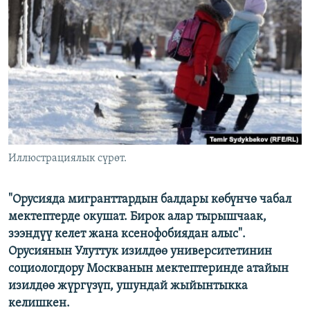
ОНЛАЙН ШЕРИНЕ
ЭЖЕ-СИҢДИЛЕР
АЗАТТЫК+
ЫҢГАЙСЫЗ СУРООЛОР
ЭЕ/АРнун бардык сайттары
Иллюстрациялык сүрөт.
"Орусияда мигранттардын балдары көбүнчө чабал
мектептерде окушат. Бирок алар тырышчаак,
зээндүү келет жана ксенофобиядан алыс".
Орусиянын Улуттук изилдөө университетинин
социологдору Москванын мектептеринде атайын
изилдөө жүргүзүп, ушундай жыйынтыкка
келишкен.