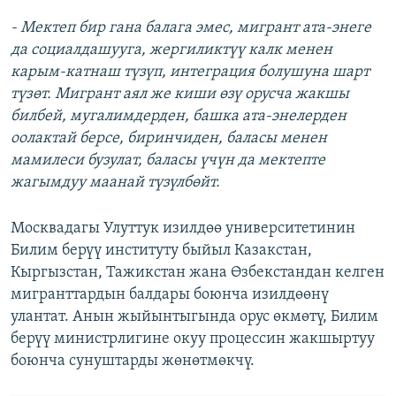
- Мектеп бир гана балага эмес, мигрант ата-энеге
да социалдашууга, жергиликт
үү калк менен
карым
-катнаш т
үзүп, интеграция болушуна шарт
түзөт.
Мигрант аял же киши
өзү орусча жакшы
билбей, мугалимдерден, башка ата
-энелерден
оолактай берсе, биринчиден,
баласы менен
мамилеси бузулат, баласы үчүн да мектепте
жагымдуу маанай түзүлбөйт.
Москвадагы Улуттук изилдөө университетинин
Билим берүү институту быйыл Казакстан,
Кыргызстан, Тажикстан жана Өзбекстандан келген
мигранттардын балдары боюнча изилдөөнү
улантат. Анын жыйынтыгында орус өкмөтү, Билим
берүү министрлигине окуу процессин жакшыртуу
боюнча сунуштарды жөнөтмөкчү.