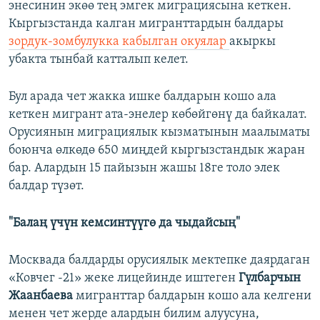
энесинин экөө тең эмгек миграциясына кеткен.
Кыргызстанда калган мигранттардын балдары
зордук-зомбулукка кабылган окуялар
акыркы
убакта тынбай катталып келет.
Бул арада чет жакка ишке балдарын кошо ала
кеткен мигрант ата-энелер көбөйгөнү да байкалат.
Орусиянын миграциялык кызматынын маалыматы
боюнча өлкөдө 650 миңдей кыргызстандык жаран
бар. Алардын 15 пайызын жашы 18ге толо элек
балдар түзөт.
"Балаң үчүн кемсинтүүгө да чыдайсың"
Москвада балдарды орусиялык мектепке даярдаган
«Ковчег -21» жеке лицейинде иштеген
Гүлбарчын
Жаанбаева
мигранттар балдарын кошо ала келгени
менен чет жерде алардын билим алуусуна,