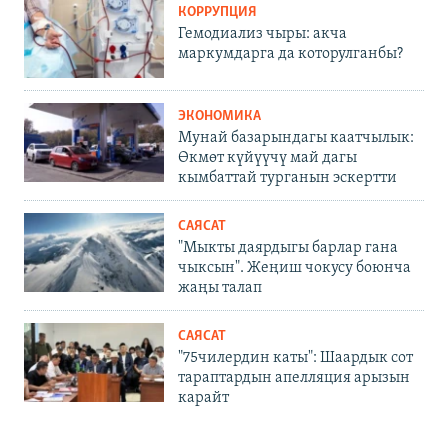
КОРРУПЦИЯ
Гемодиализ чыры: акча
маркумдарга да которулганбы?
ЭКОНОМИКА
Мунай базарындагы каатчылык:
Өкмөт күйүүчү май дагы
кымбаттай турганын эскертти
САЯСАТ
"Мыкты даярдыгы барлар гана
чыксын". Жеңиш чокусу боюнча
жаңы талап
САЯСАТ
"75чилердин каты": Шаардык сот
тараптардын апелляция арызын
карайт