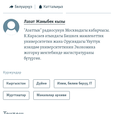
Бөлүшүңүз
Катталыңыз
Лазат Жаныбек кызы
"Азаттык" радиосунун Москвадагы кабарчысы.
К.Карасаев атындагы Бишкек мамлекеттик
университетин жана Орусиядагы Улуттук
изилдөө университетинин Экономика
жогорку мектебинде магистратураны
бүтүргөн.
Куржундар
Кыргызстан
Дүйнө
Илим, билим берүү, IT
Журтташтар
Макалалар архиви