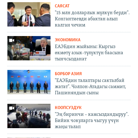
САЯСАТ
"15 млн долларлык мүлкүн берди".
Конгантиевди абактан алып
калган чечим
ЭКОНОМИКА
ЕАЭБдин жыйыны: Кыргыз
өкмөтү азык-түлүктүн баасына
тынчсызданат
БОРБОР АЗИЯ
"ЕАЭБдин талаптары сакталбай
жатат". Чолпон-Атадагы саммит,
Пашиняндын сыны
КООПСУЗДУК
"Эң биринчи – камсыздандыруу".
Бийик чокуларга чыгуу үчүн
жаңы талап