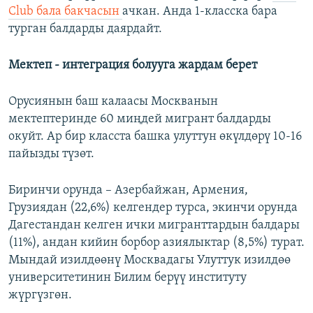
Club бала бакчасын
ачкан. Анда 1-класска бара
турган балдарды даярдайт.
Мектеп - интеграция болууга жардам берет
Орусиянын баш калаасы Москванын
мектептеринде 60 миңдей мигрант балдарды
окуйт. Ар бир класста башка улуттун өкүлдөрү 10-16
пайызды түзөт.
Биринчи орунда – Азербайжан, Армения,
Грузиядан (22,6%) келгендер турса, экинчи орунда
Дагестандан келген ички мигранттардын балдары
(11%), андан кийин борбор азиялыктар (8,5%) турат.
Мындай изилдөөнү Москвадагы Улуттук изилдөө
университетинин Билим берүү институту
жүргүзгөн.