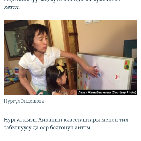
кетти.
Нургүл Эндешова
​Нургүл кызы Айканын классташтары менен тил
табышуусу да оор болгонун айтты: