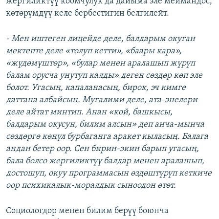
жергиликтүү коомчулук да дайыма эле меймандос,
көтөрүмдүү келе бербестигин белгилейт.
-
Мен иштеген лицейде деле, балдарым окуган
мектепте деле «толуп кетти», «баары кара»,
«жүдөмүштөр», «булар менен аралашып жүрүп
балам орусча унутуп калды
» деген сөздөр көп эле
болот. Угасың, капаланасың, бирок, эч кимге
даттана албайсың. Мугалими деле, ата
-энелери
деле айтат минтип. Анан «кой, башкысы,
балдарым окусун, билим алсын» деп анча-мынча
с
өздөргө көңүл бурбаганга аракет кыласың. Балага
андан бетер оор. Сен бирин
-экин барып угасы
ң,
бала болсо жергиликтүү балдар менен аралашып,
достошуп, окуу программасын өздөштүрүп кеткиче
оор психикалык
-моралдык сыноодон
өтөт.
Социологдор менен билим берүү боюнча