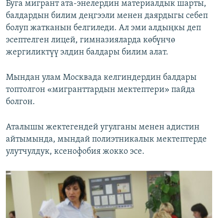
Буга мигрант ата-энелердин материалдык шарты,
балдардын билим деңгээли менен даярдыгы себеп
болуп жатканын белгиледи. Ал эми алдыңкы деп
эсептелген лицей, гимназияларда көбүнчө
жергиликтүү элдин балдары билим алат.
Мындан улам Москвада келгиндердин балдары
топтолгон «мигранттардын мектептери» пайда
болгон.
Аталышы жектегендей угулганы менен адистин
айтымында, мындай полиэтникалык мектептерде
улутчулдук, ксенофобия жокко эсе.