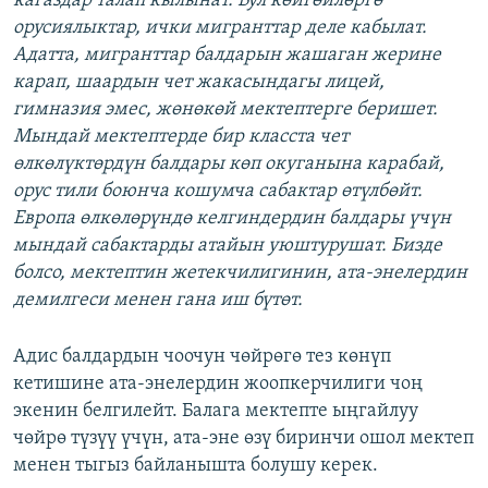
кагаздар талап кылынат. Бул к
өйгөйлөргө
орусиялыктар, ички мигранттар деле кабылат.
Адатта, мигранттар балдарын жашаган жерине
карап, шаардын чет жакасындагы лицей,
гимназия эмес, жөнөкөй мектептерге беришет.
Мындай мектептерде бир класста чет
өлкөлүктөрдүн балдары көп окуганына карабай,
орус тили боюнча кошумча сабактар өтүлбөйт.
Европа өлкөлөрүндө келгиндердин балдары үчүн
мындай сабактарды атайын уюштурушат. Бизде
болсо, мектептин жетекчилигинин, ата
-энелердин
демилгеси менен гана иш бүтөт.
Адис балдардын чоочун чөйрөгө тез көнүп
кетишине ата-энелердин жоопкерчилиги чоң
экенин белгилейт. Балага мектепте ыңгайлуу
чөйрө түзүү үчүн, ата-эне өзү биринчи ошол мектеп
менен тыгыз байланышта болушу керек.