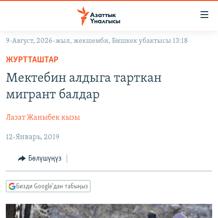
Линктер
Мазмунга
өтүңүз
9-Август, 2026-жыл, жекшемби, Бишкек убактысы 13:18
Навигацияга
ЖАҢЫЛЫКТАР
өтүңүз
ЖУРТТАШТАР
КЫРГЫЗСТАН
Издөөгө
Мектебин алдыга тарткан
салыңыз
ДҮЙНӨ
КЫРГЫЗСТАН
мигрант балдар
УКРАИНА
САЯСАТ
ДҮЙНӨ
Лазат Жаныбек кызы
АТАЙЫН ИЛИКТӨӨ
ЭКОНОМИКА
БОРБОР АЗИЯ
12-Январь, 2019
ТВ ПРОГРАММАЛАР
МАДАНИЯТ
ПОДКАСТ
БҮГҮН АЗАТТЫКТА
Бөлүшүңүз
ӨЗГӨЧӨ ПИКИР
ЭКСПЕРТТЕР ТАЛДАЙТ
Бизди Google'дан табыңыз
БИЗ ЖАНА ДҮЙНӨ
Русский
ДАНИСТЕ