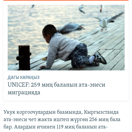
ДАГЫ КАРАҢЫЗ
UNICEF: 259 миң баланын ата-энеси
миграцияда
Укук коргоочулардын баамында, Кыргызстанда
ата-энеси чет жакта иштеп жүргөн 256 миң бала
бар. Алардын ичинен 119 миң баланын ата-