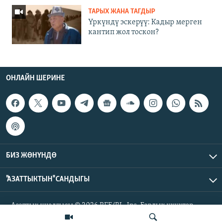
ТАРЫХ ЖАНА ТАГДЫР
Үркүндү эскерүү: Кадыр мерген
кантип жол тоскон?
ОНЛАЙН ШЕРИНЕ
БИЗ ЖӨНҮНДӨ
"АЗАТТЫКТЫН" САНДЫГЫ
Азаттык үналгысы © 2026 RFE/RL, Inc. Бардык укуктар
корголгон.