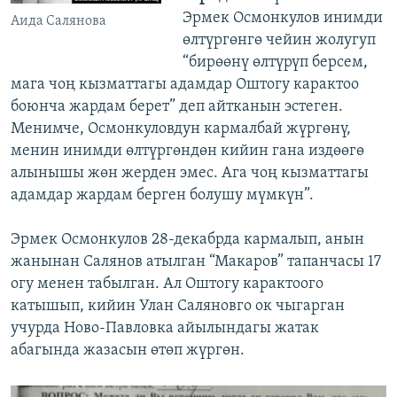
Эрмек Осмонкулов инимди
Аида Салянова
өлтүргөнгө чейин жолугуп
“бирөөнү өлтүрүп берсем,
мага чоң кызматтагы адамдар Оштогу карактоо
боюнча жардам берет” деп айтканын эстеген.
Менимче, Осмонкуловдун кармалбай жүргөнү,
менин инимди өлтүргөндөн кийин гана издөөгө
алынышы жөн жерден эмес. Ага чоң кызматтагы
адамдар жардам берген болушу мүмкүн”.
Эрмек Осмонкулов 28-декабрда кармалып, анын
жанынан Салянов атылган “Макаров” тапанчасы 17
огу менен табылган. Ал Оштогу карактоого
катышып, кийин Улан Саляновго ок чыгарган
учурда Ново-Павловка айылындагы жатак
абагында жазасын өтөп жүргөн.