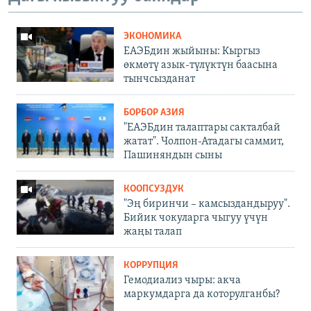
ЭКОНОМИКА
ЕАЭБдин жыйыны: Кыргыз
өкмөтү азык-түлүктүн баасына
тынчсызданат
БОРБОР АЗИЯ
"ЕАЭБдин талаптары сакталбай
жатат". Чолпон-Атадагы саммит,
Пашиняндын сыны
КООПСУЗДУК
"Эң биринчи – камсыздандыруу".
Бийик чокуларга чыгуу үчүн
жаңы талап
КОРРУПЦИЯ
Гемодиализ чыры: акча
маркумдарга да которулганбы?