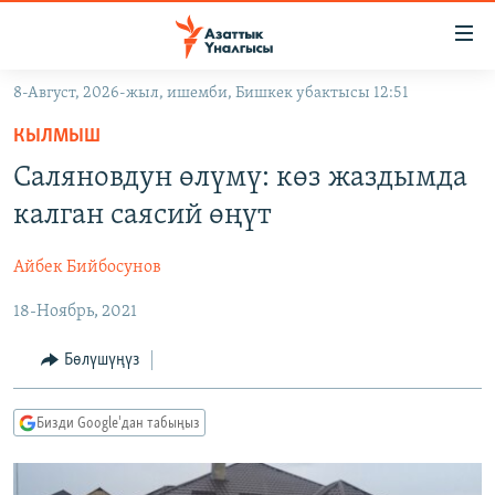
Линктер
Мазмунга
өтүңүз
8-Август, 2026-жыл, ишемби, Бишкек убактысы 12:51
Навигацияга
ЖАҢЫЛЫКТАР
өтүңүз
КЫЛМЫШ
КЫРГЫЗСТАН
Издөөгө
Саляновдун өлүмү: көз жаздымда
салыңыз
ДҮЙНӨ
КЫРГЫЗСТАН
калган саясий өңүт
УКРАИНА
САЯСАТ
ДҮЙНӨ
Айбек Бийбосунов
АТАЙЫН ИЛИКТӨӨ
ЭКОНОМИКА
БОРБОР АЗИЯ
18-Ноябрь, 2021
ТВ ПРОГРАММАЛАР
МАДАНИЯТ
ПОДКАСТ
БҮГҮН АЗАТТЫКТА
Бөлүшүңүз
ӨЗГӨЧӨ ПИКИР
ЭКСПЕРТТЕР ТАЛДАЙТ
Бизди Google'дан табыңыз
БИЗ ЖАНА ДҮЙНӨ
Русский
ДАНИСТЕ