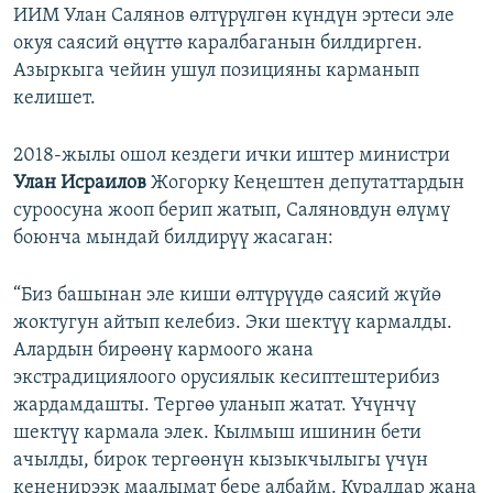
ИИМ Улан Салянов өлтүрүлгөн күндүн эртеси эле
окуя саясий өңүттө каралбаганын билдирген.
Азыркыга чейин ушул позицияны карманып
келишет.
2018-жылы ошол кездеги ички иштер министри
Улан Исраилов
Жогорку Кеңештен депутаттардын
суроосуна жооп берип жатып, Саляновдун өлүмү
боюнча мындай билдирүү жасаган:
“Биз башынан эле киши өлтүрүүдө саясий жүйө
жоктугун айтып келебиз. Эки шектүү кармалды.
Алардын бирөөнү кармоого жана
экстрадициялоого орусиялык кесиптештерибиз
жардамдашты. Тергөө уланып жатат. Үчүнчү
шектүү кармала элек. Кылмыш ишинин бети
ачылды, бирок тергөөнүн кызыкчылыгы үчүн
кененирээк маалымат бере албайм. Куралдар жана