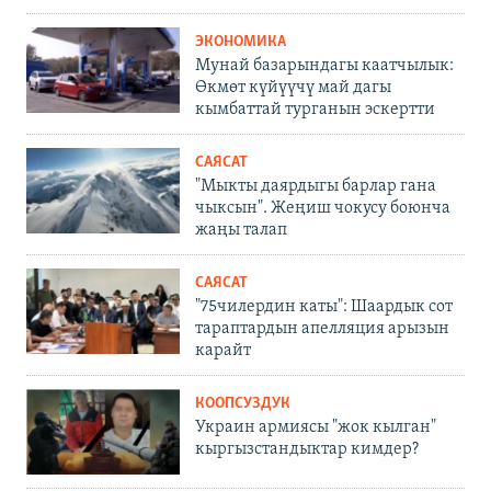
ЭКОНОМИКА
Мунай базарындагы каатчылык:
Өкмөт күйүүчү май дагы
кымбаттай турганын эскертти
САЯСАТ
"Мыкты даярдыгы барлар гана
чыксын". Жеңиш чокусу боюнча
жаңы талап
САЯСАТ
"75чилердин каты": Шаардык сот
тараптардын апелляция арызын
карайт
КООПСУЗДУК
Украин армиясы "жок кылган"
кыргызстандыктар кимдер?