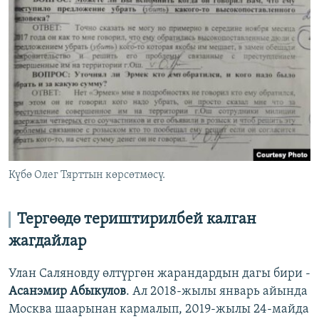
Күбө Олег Тярттын көрсөтмөсү.
Тергөөдө териштирилбей калган
жагдайлар
Улан Саляновду өлтүргөн жарандардын дагы бири -
Асанэмир Абыкулов
. Ал 2018-жылы январь айында
Москва шаарынан кармалып, 2019-жылы 24-майда