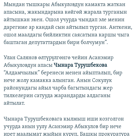
Мындан тышкары Абыкуловдун камакта жаткан
апасына, жакындарына көйгөй жарала турганын
айтышкан экен. Ошол учурда чындап эле менин
дарегиме ар кандай сын айтылып турган. Анткени,
ошол маалдагы бийликтин саясатына каршы чыга
баштаган депутаттардын бири болчумун”.
Улан Салянов өлтүрүлгөнгө чейин Асанэмир
Абыкуловдун апасы
Чынара Турушбекова
“Алдамчылык” беренеси менен айыпталып, бир
нече жолу камакка алынган. Анын Сокулук
районундагы айыл чарба багытындагы жер
тилкелерин сатууда жарандарды алдаганы
айтылат.
Чынара Турушбековага кылмыш иши козголгон
учурда анын уулу Асанэмир Абыкулов бир нече
ирет маалымат жыйын куруп, Башкы прокуратура