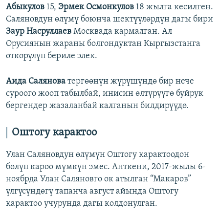
Абыкулов
15,
Эрмек Осмонкулов
18 жылга кесилген.
Саляновдун өлүмү боюнча шектүүлөрдүн дагы бири
Заур Насруллаев
Москвада кармалган. Ал
Орусиянын жараны болгондуктан Кыргызстанга
өткөрүлүп бериле элек.
Аида Салянова
тергөөнүн жүрүшүндө бир нече
суроого жооп табылбай, инисин өлтүрүүгө буйрук
бергендер жазаланбай калганын билдирүүдө.
Оштогу карактоо
Улан Саляновдун өлүмүн Оштогу карактоодон
бөлүп кароо мүмкүн эмес. Анткени, 2017-жылы 6-
ноябрда Улан Саляновго ок атылган “Макаров”
үлгүсүндөгү тапанча август айында Оштогу
карактоо учурунда дагы колдонулган.