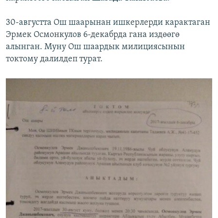
30-августта Ош шаарынан ишкерлерди карактаган
Эрмек Осмонкулов 6-декабрда гана издөөгө
алынган. Муну Ош шаардык милициясынын
токтому далилдеп турат.