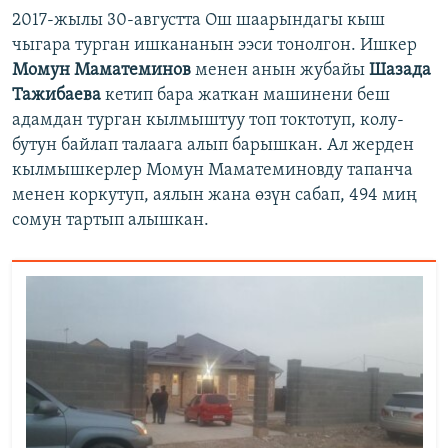
2017-жылы 30-августта Ош шаарындагы кыш
чыгара турган ишкананын ээси тонолгон. Ишкер
Момун Маматеминов
менен анын жубайы
Шазада
Тажибаева
кетип бара жаткан машинени беш
адамдан турган кылмыштуу топ токтотуп, колу-
бутун байлап талаага алып барышкан. Ал жерден
кылмышкерлер Момун Маматеминовду тапанча
менен коркутуп, аялын жана өзүн сабап, 494 миң
сомун тартып алышкан.