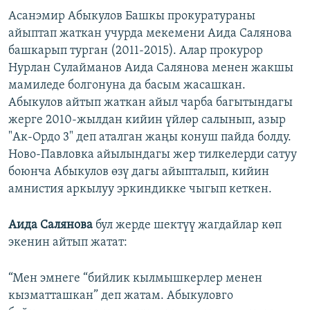
Асанэмир Абыкулов Башкы прокуратураны
айыптап жаткан учурда мекемени Аида Салянова
башкарып турган (2011-2015). Алар прокурор
Нурлан Сулайманов Аида Салянова менен жакшы
мамиледе болгонуна да басым жасашкан.
Абыкулов айтып жаткан айыл чарба багытындагы
жерге 2010-жылдан кийин үйлөр салынып, азыр
"Ак-Ордо 3" деп аталган жаңы конуш пайда болду.
Ново-Павловка айылындагы жер тилкелерди сатуу
боюнча Абыкулов өзү дагы айыпталып, кийин
амнистия аркылуу эркиндикке чыгып кеткен.
Аида Салянова
бул жерде шектүү жагдайлар көп
экенин айтып жатат:
“Мен эмнеге “бийлик кылмышкерлер менен
кызматташкан” деп жатам. Абыкуловго