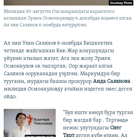
Милиция 30-августта Ош шаарындагы карактоого
катышкан Эрмек Осмонкуловду 6-декабрда издөөгө алган.
Ал эми Салянов 6-ноябрда өлтүрүлгөн.
Ал эми Улан Салянов 6-ноябрда Бишкектин
четинде жайгашкан Көк-Жар конушундагы
үйүнөн атылып жатат. Ага эки жолу Эрмек
Осмонкулов ок чыгарган. Оор жараат алган
Салянов ооруканадан үзүлгөн. Маркумдун бир
тууганы, мурдагы башкы прокурор
Аида Салянова
милиция Осмонкуловду атайын издеген эмес деген
ойдо.
“Бул иште көңүл бура турган
бир жагдай бар . Тергөөдө
немис улутундагы
Олег
Тярт
деген күбө өткөн. Ал