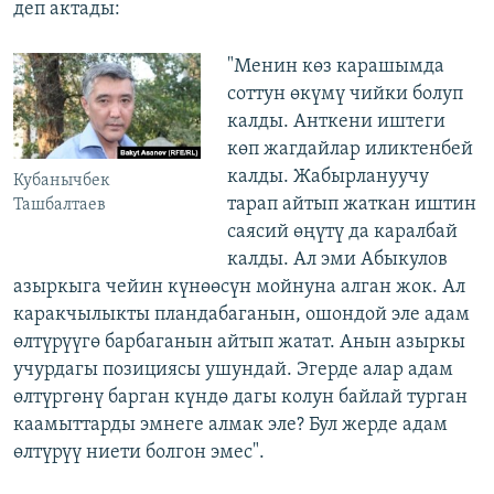
деп актады:
"Менин көз карашымда
соттун өкүмү чийки болуп
калды. Анткени иштеги
көп жагдайлар иликтенбей
калды. Жабырлануучу
Кубанычбек
тарап айтып жаткан иштин
Ташбалтаев
саясий өңүтү да каралбай
калды. Ал эми Абыкулов
азыркыга чейин күнөөсүн мойнуна алган жок. Ал
каракчылыкты пландабаганын, ошондой эле адам
өлтүрүүгө барбаганын айтып жатат. Анын азыркы
учурдагы позициясы ушундай. Эгерде алар адам
өлтүргөнү барган күндө дагы колун байлай турган
каамыттарды эмнеге алмак эле? Бул жерде адам
өлтүрүү ниети болгон эмес".