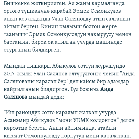
Бишкекке жеткирилген. Ал жаңы кармалганда
ортого түшкөнүнө карабай Эрмек Осмонкулов
анын көз алдында Улан Саляновду атып салганын
айтып берген. Кийин кылмыш болгон жерге
таанышы Эрмек Осмонкуловдун чакыруусу менен
барганын, бирок ок атылган учурда машинеде
отурганын билдирген.
Мындан тышкары Абыкулов соттун жүрүшүндө
2017-жылы Улан Салянов өлтүрүлгөнгө чейин "Аида
Салянованы каралап бер" деп кайсы бир адамдар
кайрылганын билдирген. Бул боюнча
Аида
Салянова
мындай деди:
“Иш райондук сотто каралып жаткан учурда
Асанэмир Абыкулов “мени УКМК колдонгон” деген
көрсөтмө берген. Анын айтымында, атайын
кызмат Осмонкуловду коркутуп мени каралаткан.