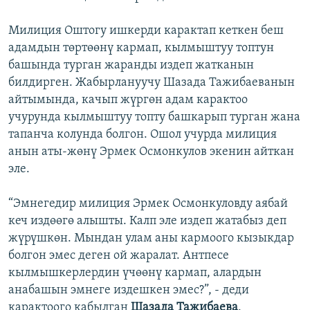
Милиция Оштогу ишкерди карактап кеткен беш
адамдын төртөөнү кармап, кылмыштуу топтун
башында турган жаранды издеп жатканын
билдирген. Жабырлануучу Шазада Тажибаеванын
айтымында, качып жүргөн адам карактоо
учурунда кылмыштуу топту башкарып турган жана
тапанча колунда болгон. Ошол учурда милиция
анын аты-жөнү Эрмек Осмонкулов экенин айткан
эле.
“Эмнегедир милиция Эрмек Осмонкуловду аябай
кеч издөөгө алышты. Калп эле издеп жатабыз деп
жүрүшкөн. Мындан улам аны кармоого кызыкдар
болгон эмес деген ой жаралат. Антпесе
кылмышкерлердин үчөөнү кармап, алардын
анабашын эмнеге издешкен эмес?”, - деди
карактоого кабылган
Шазада Тажибаева
.