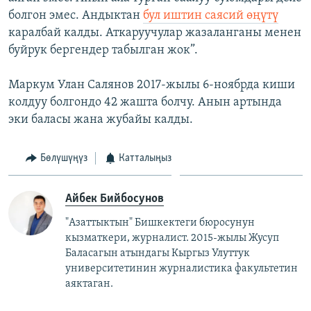
болгон эмес. Андыктан
бул иштин саясий өңүтү
каралбай калды. Аткаруучулар жазаланганы менен
буйрук бергендер табылган жок”.
Маркум Улан Салянов 2017-жылы 6-ноябрда киши
колдуу болгондо 42 жашта болчу. Анын артында
эки баласы жана жубайы калды.
Бөлүшүңүз
Катталыңыз
Айбек Бийбосунов
"Азаттыктын" Бишкектеги бюросунун
кызматкери, журналист. 2015-жылы Жусуп
Баласагын атындагы Кыргыз Улуттук
университетинин журналистика факультетин
аяктаган.