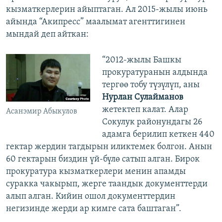
кызматкерлерин айыптаган. Ал 2015-жылы июнь
айында “Акипресс” маалымат агенттигинен
мындай деп айткан:
“2012-жылы Башкы
прокуратуранын алдында
тергөө тобу түзүлүп, аны
Нурлан Сулайманов
жетектеп калат. Алар
Асанэмир Абыкулов
Сокулук районундагы 26
адамга берилип кеткен 440
гектар жердин тагдырын иликтемек болгон. Анын
60 гектарын биздин үй-бүлө сатып алган. Бирок
прокуратура кызматкерлери менин апамды
суракка чакырып, жерге таандык документтерди
алып алган. Кийин ошол документтердин
негизинде жерди ар кимге сата баштаган”.