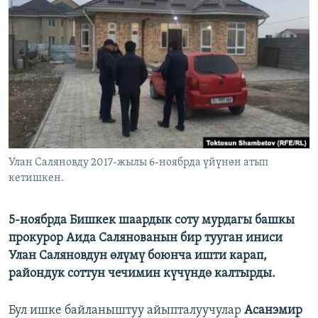
ОНЛАЙН ШЕРИНЕ
ЭЖЕ-СИҢДИЛЕР
АЗАТТЫК+
ЫҢГАЙСЫЗ СУРООЛОР
ЭЕ/АРнун бардык сайттары
Улан Саляновду 2017-жылы 6-ноябрда үйүнөн атып
кетишкен.
5-ноябрда Бишкек шаардык соту мурдагы башкы
прокурор Аида Салянованын бир тууган иниси
Улан Саляновдун өлүмү боюнча ишти карап,
райондук соттун чечимин күчүндө калтырды.
Бул ишке байланыштуу айыпталуучулар
Асанэмир