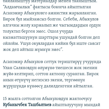
байланыштуу материалдар менен тааныштым.
“Алдамчылык” фактысы боюнча айыпталган
Асанэмир Абыкуловго амнистия жарыяланган.
Бирок бул мыйзамсыз болгон. Себеби, Абыкулов
алгачкы жолу кармалып же чыгымдардын ордун
толуктап берген эмес. Ошол учурда
кызматташуунун шарттары ушундай болгон деп
ойлойм. Ушул окуялардан кийин бул иште саясат
жок деп айтыш мүмкүн эмес”.
Асанэмир Абыкулов соттук териштирүү учурунда
Улан Саляновдун өлүмүнө тиешеси жок экенин
жүйө келтирип, соттон актоону суранган. Бирок
анын өтүнүчү негизсиз экени, тергөөнүн
жүрүшүндө күнөөсү далилденгени айтылган.
15 жылга соттолгон Абыкуловдун жактоочусу
Кубанычбек Ташбалтаев
айыпталуучуну мындай