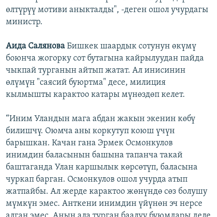
өлтүрүү мотиви аныкталды", -деген ошол учурдагы
министр.
Аида Салянова
Бишкек шаардык сотунун өкүмү
боюнча жогорку сот бутагына кайрылуудан пайда
чыкпай турганын айтып жатат. Ал инисинин
өлүмүн "саясий буюртма" десе, милиция
кылмышты карактоо катары мүнөздөп келет.
“Иним Уландын мага абдан жакын экенин көбү
билишчү. Оюмча аны коркутуп коюш үчүн
барышкан. Качан гана Эрмек Осмонкулов
инимдин баласынын башына тапанча такай
баштаганда Улан каршылык көрсөтүп, баласына
чуркап барган. Осмонкулов ошол учурда атып
жатпайбы. Ал жерде карактоо жөнүндө сөз болушу
мүмкүн эмес. Анткени инимдин үйүнөн эч нерсе
алган эмес. Анын ала турган баалуу буюмдары деле