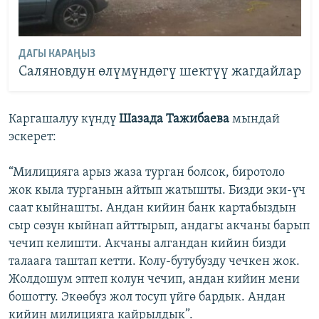
ДАГЫ КАРАҢЫЗ
Саляновдун өлүмүндөгү шектүү жагдайлар
Каргашалуу күндү
Шазада Тажибаева
мындай
эскерет:
“Милицияга арыз жаза турган болсок, биротоло
жок кыла турганын айтып жатышты. Бизди эки-үч
саат кыйнашты. Андан кийин банк картабыздын
сыр сөзүн кыйнап айттырып, андагы акчаны барып
чечип келишти. Акчаны алгандан кийин бизди
талаага таштап кетти. Колу-бутубузду чечкен жок.
Жолдошум эптеп колун чечип, андан кийин мени
бошотту. Экөөбүз жол тосуп үйгө бардык. Андан
кийин милицияга кайрылдык”.