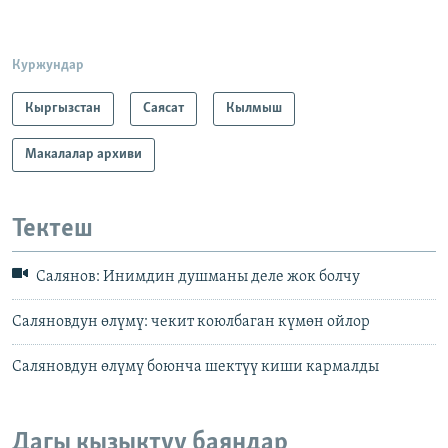
Куржундар
Кыргызстан
Саясат
Кылмыш
Макалалар архиви
Тектеш
Салянов: Инимдин душманы деле жок болчу
Саляновдун өлүмү: чекит коюлбаган күмөн ойлор
Саляновдун өлүмү боюнча шектүү киши кармалды
Дагы кызыктуу баяндар