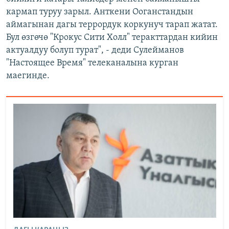
кармап туруу зарыл. Анткени Ооганстандын
аймагынан дагы террордук коркунуч тарап жатат.
Бул өзгөчө "Крокус Сити Холл" теракттардан кийин
актуалдуу болуп турат", - деди Сулейманов
"Настоящее Время" телеканалына курган
маегинде.