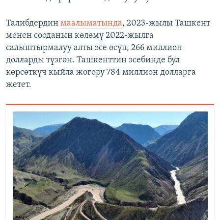
Талибдердин
маалыматында
, 2023-жылы Ташкент
менен сооданын көлөмү 2022-жылга
салыштырмалуу алты эсе өсүп, 266 миллион
долларды түзгөн. Ташкенттин эсебинде бул
көрсөткүч кыйла жогору 784 миллион долларга
жетет.