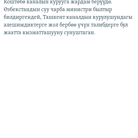
Коштөбө каналын курууга жардам берүүдө.
Өзбекстандын суу чарба министри былтыр
билдиргендей, Ташкент каналдын курулушундагы
алешимдиктерге жол бербөө үчүн талибдерге бул
жаатта кызматташууну сунуштаган.