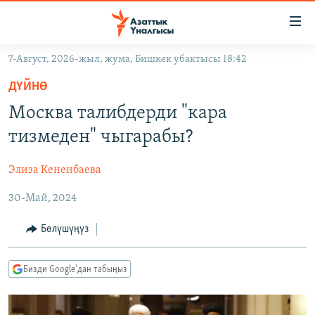
Линктер
Мазмунга
өтүңүз
7-Август, 2026-жыл, жума, Бишкек убактысы 18:42
Навигацияга
ЖАҢЫЛЫКТАР
өтүңүз
ДҮЙНӨ
КЫРГЫЗСТАН
Издөөгө
Москва талибдерди "кара
салыңыз
ДҮЙНӨ
КЫРГЫЗСТАН
тизмеден" чыгарабы?
УКРАИНА
САЯСАТ
ДҮЙНӨ
Элиза Кененбаева
АТАЙЫН ИЛИКТӨӨ
ЭКОНОМИКА
БОРБОР АЗИЯ
30-Май, 2024
ТВ ПРОГРАММАЛАР
МАДАНИЯТ
ПОДКАСТ
БҮГҮН АЗАТТЫКТА
Бөлүшүңүз
ӨЗГӨЧӨ ПИКИР
ЭКСПЕРТТЕР ТАЛДАЙТ
Бизди Google'дан табыңыз
БИЗ ЖАНА ДҮЙНӨ
Русский
ДАНИСТЕ