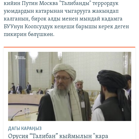
кийин Путин Москва "Талибанды" террордук
уюмдардын катарынан чыгарууга жакындап
калганын, бирок алды менен мындай кадамга
БУУнун Коопсуздук кеңеши барышы керек деген
пикирин бөлүшкөн.
ДАГЫ КАРАҢЫЗ
Орусия “Талибан” кыймылын "кара