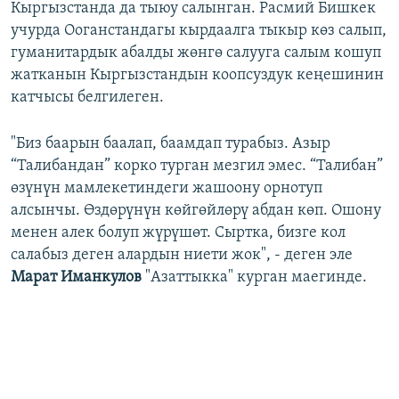
Кыргызстанда да тыюу салынган. Расмий Бишкек
учурда Ооганстандагы кырдаалга тыкыр көз салып,
гуманитардык абалды жөнгө салууга салым кошуп
жатканын Кыргызстандын коопсуздук кеңешинин
катчысы белгилеген.
"Биз баарын баалап, баамдап турабыз. Азыр
“Талибандан” корко турган мезгил эмес. “Талибан”
өзүнүн мамлекетиндеги жашоону орнотуп
алсынчы. Өздөрүнүн көйгөйлөрү абдан көп. Ошону
менен алек болуп жүрүшөт. Сыртка, бизге кол
салабыз деген алардын ниети жок", - деген эле
Марат Иманкулов
"Азаттыкка" курган маегинде.