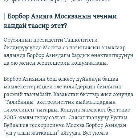
Борбор Азияга Москванын чечими
кандай таасир этет?
Орусиянын президенти Ташкенттеги
билдирүүсүндө Москва өз позициясын аныктаар
алдында Борбор Азиядагы бардык өнөктөштөрүнүн
да ою менен эсептешерин кошумчалады.
Борбор Азиянын беш өлкөсү дүйнөнүн башка
мамлекеттериндей эле талибдердин бийлигин
расмий тааныбайт. Казакстан былтыр жыл соңунда
"Талибанды" экстремисттик кыймылдардын
тизмесинен чыгарды. Кошуна мамлекет бул топко
2005-жылы тыюу салган. Саясат таануучу Рустам
Буйлашев тескерисинче Москва Борбор Азиядан
"үлгү алып жатканын" айтууда. Бул уюмга