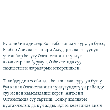
Буга чейин адистер Коштөбө каналы курулуп бүтсө,
Борбор Азиядагы эң ири Амударыядагы суунун
үчтөн бир бөлүгү Ооганстандын түндүк
аймактарына бурулуп, Өзбекстанда суу
таңкыстыгы жараларын эскертишкен.
Талибдердин эсебинде, беш жылда курулуп бүтчү
бул канал Ооганстандын түндүгүндөгү үч районду
суу менен камсыздашы керек. Анткени
Ооганстанда суу тартыш. Соңку жылдары
кургакчылык да күч алды. Бул өз кезегинде айыл