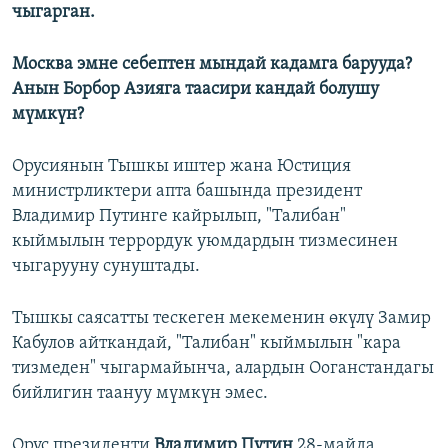
чыгарган.
Москва эмне себептен мындай кадамга барууда?
Анын Борбор Азияга таасири кандай болушу
мүмкүн?
Орусиянын Тышкы иштер жана Юстиция
министрликтери апта башында президент
Владимир Путинге кайрылып, "Талибан"
кыймылын террордук уюмдардын тизмесинен
чыгарууну сунуштады.
Тышкы саясатты тескеген мекеменин өкүлү Замир
Кабулов айткандай, "Талибан" кыймылын "кара
тизмеден" чыгармайынча, алардын Ооганстандагы
бийлигин таануу мүмкүн эмес.
Орус президенти
Владимир Путин
28-майда