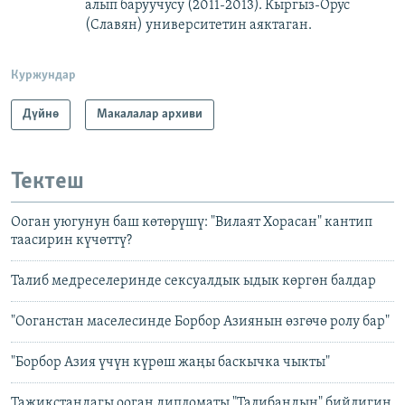
алып баруучусу (2011-2013).
Кыргыз-Орус
(Славян)
университетин аяктаган.
Куржундар
Дүйнө
Макалалар архиви
Тектеш
Ооган уюгунун баш көтөрүшү: "Вилаят Хорасан" кантип
таасирин күчөттү?
Талиб медреселеринде сексуалдык ыдык көргөн балдар
"Ооганстан маселесинде Борбор Азиянын өзгөчө ролу бар"
"Борбор Азия үчүн күрөш жаңы баскычка чыкты"
Тажикстандагы ооган дипломаты "Талибандын" бийлигин