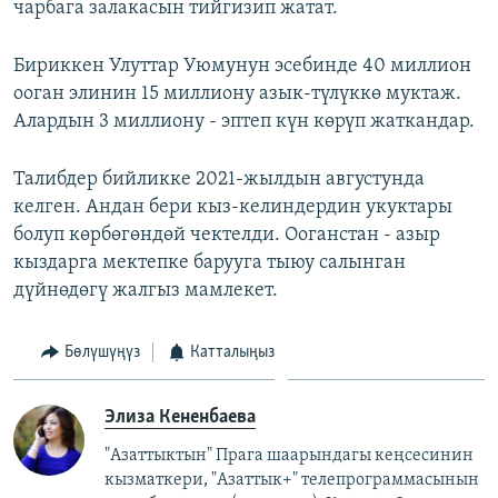
чарбага залакасын тийгизип жатат.
Бириккен Улуттар Уюмунун эсебинде 40 миллион
ооган элинин 15 миллиону азык-түлүккө муктаж.
Алардын 3 миллиону - эптеп күн көрүп жаткандар.
Талибдер бийликке 2021-жылдын августунда
келген. Андан бери кыз-келиндердин укуктары
болуп көрбөгөндөй чектелди. Ооганстан - азыр
кыздарга мектепке барууга тыюу салынган
дүйнөдөгү жалгыз мамлекет.
Бөлүшүңүз
Катталыңыз
Элиза Кененбаева
"Азаттыктын" Прага шаарындагы кеңсесинин
кызматкери, "Азаттык+" телепрограммасынын