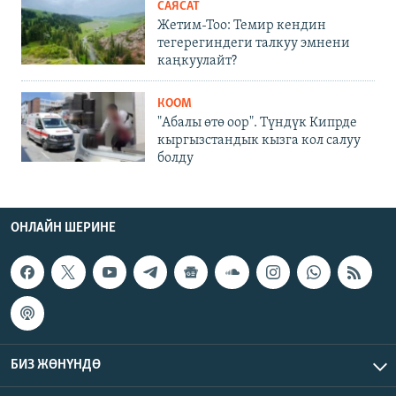
САЯСАТ
Жетим-Тоо: Темир кендин
тегерегиндеги талкуу эмнени
каңкуулайт?
КООМ
"Абалы өтө оор". Түндүк Кипрде
кыргызстандык кызга кол салуу
болду
ОНЛАЙН ШЕРИНЕ
БИЗ ЖӨНҮНДӨ