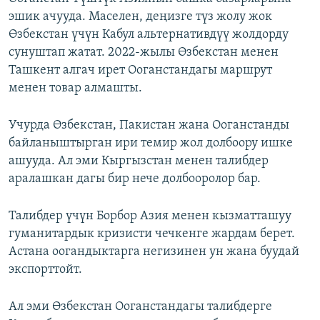
эшик ачууда. Маселен, деңизге түз жолу жок
Өзбекстан үчүн Кабул альтернативдүү жолдорду
сунуштап жатат. 2022-жылы Өзбекстан менен
Ташкент алгач ирет Ооганстандагы маршрут
менен товар алмашты.
Учурда Өзбекстан, Пакистан жана Ооганстанды
байланыштырган ири темир жол долбоору ишке
ашууда. Ал эми Кыргызстан менен талибдер
аралашкан дагы бир нече долбооролор бар.
Талибдер үчүн Борбор Азия менен кызматташуу
гуманитардык кризисти чечкенге жардам берет.
Астана оогандыктарга негизинен ун жана буудай
экспорттойт.
Ал эми Өзбекстан Ооганстандагы талибдерге