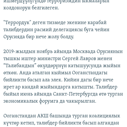
ишмердүүлүгүндө терроризмдин ыкмаларын
колдонорун белгилеген.
"Террордук" деген тизмеде экенине карабай
талибдердин расмий делегациясы буга чейин
Орусияда бир нече жолу болду.
2019-жылдын ноябрь айында Москвада Орусиянын
тышкы иштер министри Сергей Лавров менен
“Талибандын” өкүлдөрүнүн катышуусунда жыйын
өткөн. Анда аталган кыймыл Ооганстандагы
бийликти басып ала элек. Кийин дагы бир нече
ирет ар кандай жыйындарга катышты. Талибдер
быйыл июнь айында Санкт-Петербургда өтө турган
экономикалык форумга да чакырылган.
Ооганстандан АКШ башында турган коалициялык
күчтөр кетип, талибдер бийликти басып алгандан