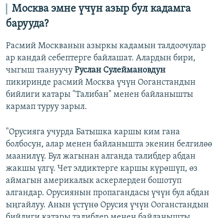
Москва эмне үчүн азыр бул кадамга
барууда?
Расмий Москванын азыркы кадамын талдоочулар
ар кандай себептерге байлашат. Алардын бири,
чыгыш таануучу
Руслан Сулеймановдун
пикиринде расмий Москва үчүн Ооганстандын
бийлиги катары "Талибан" менен байланышты
кармап туруу зарыл.
"Орусияга учурда Батышка каршы ким гана
болбосун, алар менен байланышта экенин белгилөө
маанилүү. Бул жагынан алганда талибдер абдан
жакшы үлгү. Чет элдиктерге каршы күрөшүп, өз
аймагын америкалык аскерлерден бошотуп
алгандар. Орусиянын пропагандасы үчүн бул абдан
ыңгайлуу. Анын үстүнө Орусия үчүн Ооганстандын
бийлиги катары талибдер менен байланышты