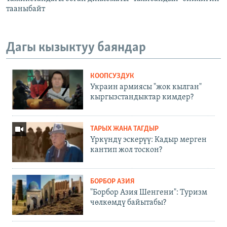
тааныбайт
Дагы кызыктуу баяндар
КООПСУЗДУК
Украин армиясы "жок кылган"
кыргызстандыктар кимдер?
ТАРЫХ ЖАНА ТАГДЫР
Үркүндү эскерүү: Кадыр мерген
кантип жол тоскон?
БОРБОР АЗИЯ
"Борбор Азия Шенгени": Туризм
чөлкөмдү байытабы?