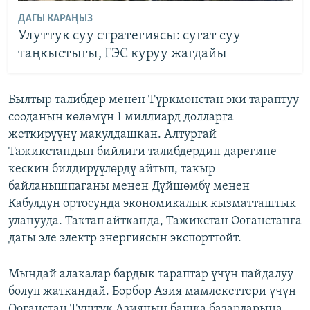
ДАГЫ КАРАҢЫЗ
Улуттук суу стратегиясы: сугат суу
таңкыстыгы, ГЭС куруу жагдайы
Былтыр талибдер менен Түркмөнстан эки тараптуу
сооданын көлөмүн 1 миллиард долларга
жеткирүүнү макулдашкан. Алтургай
Тажикстандын бийлиги талибдердин дарегине
кескин билдирүүлөрдү айтып, такыр
байланышпаганы менен Дүйшөмбү менен
Кабулдун ортосунда экономикалык кызматташтык
уланууда. Тактап айтканда, Тажикстан Ооганстанга
дагы эле электр энергиясын экспорттойт.
Мындай алакалар бардык тараптар үчүн пайдалуу
болуп жаткандай. Борбор Азия мамлекеттери үчүн
Ооганстан Түштүк Азиянын башка базарларына