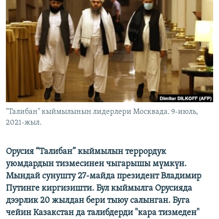
ОНЛАЙН ШЕРИНЕ
ЭЖЕ-СИҢДИЛЕР
АЗАТТЫК+
ЫҢГАЙСЫЗ СУРООЛОР
ЭЕ/АРнун бардык сайттары
"Талибан" кыймылынын лидерлери Москвада. 9-июль,
2021-жыл.
Орусия “Талибан” кыймылын террордук
уюмдардын тизмесинен чыгарышы мүмкүн.
Мындай сунушту 27-майда президент Владимир
Путинге киргизишти. Бул кыймылга Орусияда
дээрлик 20 жылдан бери тыюу салынган. Буга
чейин Казакстан да талибдерди "кара тизмеден"