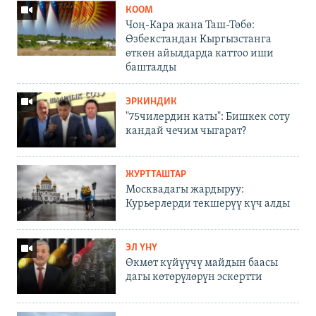
КООМ
Чоң-Кара жана Таш-Төбө:
Өзбекстандан Кыргызстанга
өткөн айылдарда каттоо иши
башталды
ЭРКИНДИК
"75чилердин каты": Бишкек соту
кандай чечим чыгарат?
ЖУРТТАШТАР
Москвадагы жардыруу:
Курьерлерди текшерүү күч алды
ЭЛ ҮНҮ
Өкмөт күйүүчү майдын баасы
дагы көтөрүлөрүн эскертти