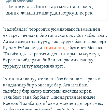
ДАГЫ КАРАҢЫЗ
Иманкулов: Динге тартылгандан эмес,
динге жамынгандардан коркуш керек
"Талибанды" террордук уюмдардын тизмесинен
чыгаруу чечимин бир гана Жогорку Сот кабыл алат.
Ал эми саясат таануучу, коопсуздук боюнча эксперт
Рустам Буйлашевдин
пикиринде
бул ирет Москва
"Талибанды" кара тизмеден чыгарышы мүмкүн,
бирок талибдердин бийлигин расмий таануу
тууралуу айтуу азырынча эрте.
"Анткени таануу же тааныбоо боюнча эл аралык
кандайдыр бир консенус бар. Ага ылайык,
талибдер бир катар иштерди жасашы керек.
Талибдер гана барбайт. Ошондуктан менимче
Кремль "Талибандын" өкмөтү менен де-юре эмес,
де-факто иштеше берет", - дейт Буйлашев.