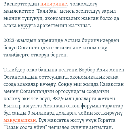
Эксперттердин
пикиринде
, чөлкөмдөгү
мамлекеттер "Талибан" менен эсептешүү зарыл
экенин түшүнүп, экономикалык жактан болсо да
алака курууга аракеттенип жатышат.
2023-жылдын апрелинде Астана биринчилерден
болуп Ооганстандын элчилигине көзөмөлдү
талибдерге өткөрүп берген.
Талибдер өлкө башына келгени Борбор Азия менен
Ооганстандын ортосундагы экономикалык жана
соода алакалар күчөдү. Соңку эки жылда Казакстан
менен Ооганстандын ортосундагы сооданын
көлөмү эки эсе өсүп, 987,9 млн долларга жеткен.
Былтыр августта Астанада өткөн форумда тараптар
бул санды 3 миллиард долларга чейин жеткирүүнү
макулдашкан
. Бул максатка жетүү үчүн Гератта
"Казак соода үйүн" негиздөө сунушу айтылган.