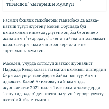
тизмеден" чыгарышы мүмкүн
Расмий бийлик талибдерди тааныбаса да алака-
катыш түзүп жүргөнү менен Орусияда бул
кыймылдын ишмердүүлүгүнө оң баа бергендер
жана анын "террордук" экенин айтпаган маалымат
каражаттары кылмыш жоопкерчилигине
тартылышы мүмкүн.
Маселен, учурда соттолуп жаткан журналист
Надежда Кеворковага тагылган кылмыш иштердин
бири дал ушул талибдерге байланыштуу. Анын
адвокаты Калой Ахилговдун айтымында,
журналистке 2021-жылы Телеграмга талибдерди
"сонун адамдар" деп жазганы үчүн "террорчулукту
актоо" айыбы тагылган.