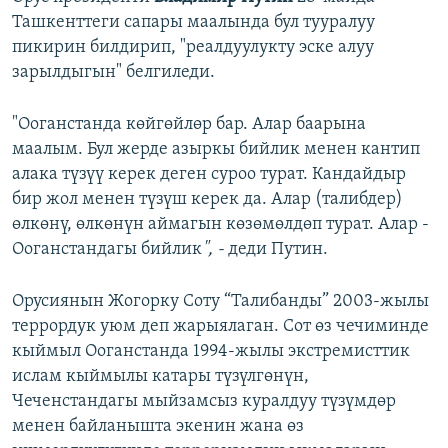
Ташкенттеги сапары маалында бул тууралуу
пикирин билдирип, "реалдуулукту эске алуу
зарылдыгын" белгиледи.
"Ооганстанда көйгөйлөр бар. Алар баарына
маалым. Бул жерде азыркы бийлик менен кантип
алака түзүү керек деген суроо турат. Кандайдыр
бир жол менен түзүш керек да. Алар (талибдер)
өлкөнү, өлкөнүн аймагын көзөмөлдөп турат. Алар -
Ооганстандагы бийлик
", -
деди Путин.
Орусиянын Жогорку Соту “Талибанды” 2003-жылы
террордук уюм деп жарыялаган. Сот өз чечиминде
кыймыл Ооганстанда 1994-жылы экстремисттик
ислам кыймылы катары түзүлгөнүн,
Чеченстандагы мыйзамсыз куралдуу түзүмдөр
менен байланышта экенин жана өз