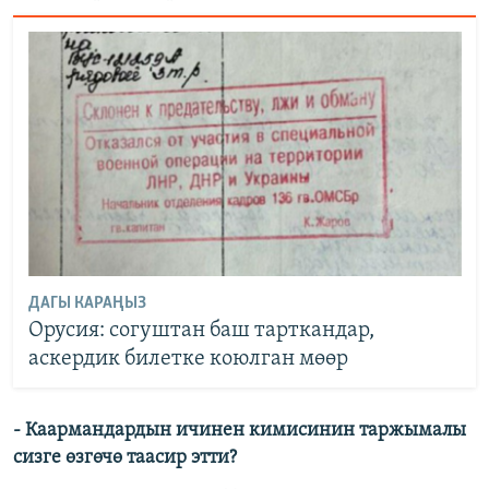
ДАГЫ КАРАҢЫЗ
Орусия: согуштан баш тарткандар,
аскердик билетке коюлган мөөр
- Каармандардын ичинен кимисинин таржымалы
сизге өзгөчө таасир этти?