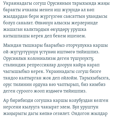
Украинадагы согуш Орусиянын тарыхында жаңы
баракты ачканы менен иш жүзүндө ал көп
жылдардан бери жүргүзгөн саясаттын уландысы
болуп саналат. Өлкөнүн алыскы жерлеринде
жашаган калктардын өкүлдөрү урушка
катышпашы керек деп бекем ишенем.
Мындан тышкары баарыбыз оторчулукка каршы
ой-жүгүртүүнүн үстүнөн иштөөгө тийишпиз.
Орусиялык колониализм деген түшүнүктү,
сталиндик репрессиялар доорун кайра карап
чыгышыбыз керек. Украинадагы согуш бизге
тандоо калтырган жок деп ойлойм. Тарыхыбызга,
орус тилинин ордуна көз чаптырып, биз кимбиз
деген суроого жооп издөөгө тийишпиз.
Ар бирибизди согушка каршы колубуздан келген
нерсени кылууга чакырат элем. Бул уруштун
жаңырыгы дагы көпкө сезилет. Ондогон жылдар