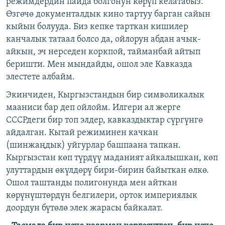
режимдердин пайда болгонун көрүп келатабыз.
Өзгөчө документалдык кино тартуу барган сайын
кыйын болууда. Биз кепке тарткан кишилер
канчалык татаал болсо да, ойлорун абдан ачык-
айкын, эч нерседен коркпой, тайманбай айтып
беришти. Мен мындайды, ошол эле Кавказда
элестете албайм.
Экинчиден, Кыргызстандын бир символикалык
мааниси бар деп ойлойм. Илгери ал жерге
СССРдеги бир топ элдер, кавказдыктар сүргүнгө
айдалган. Кытай режиминен качкан
(шинжаңдык) уйгурлар башпаана тапкан.
Кыргызстан көп түрдүү маданият айкалышкан, көп
улуттардын өкүлдөрү бири-бирин байыткан өлкө.
Ошол таштанды полигонунда мен айткан
көрүнүштөрдүн белгилери, орток империялык
доордун бүтөлө элек жарасы байкалат.