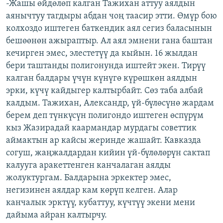
-Жашы өйдөлөп калган Тажихан аттуу аялдын
аянычтуу тагдыры абдан чоң таасир этти. Өмүр бою
колхоздо иштеген баткендик аял сегиз баласынын
бешөөнөн ажыраптыр. Ал аял эмнени гана баштан
кечирген эмес, элестетүү да кыйын. 16 жылдан
бери таштанды полигонунда иштейт экен. Тирүү
калган балдары үчүн күнүгө күрөшкөн аялдын
эрки, күчү кайдыгер калтырбайт. Сөз таба албай
калдым. Тажихан, Александр, үй-бүлөсүнө жардам
берем деп түнкүсүн полигондо иштеген өспүрүм
кыз Жазирадай каармандар мурдагы советтик
аймактын ар кайсы жеринде жашайт. Кавказда
согуш, жаңжалдардан кийин үй-бүлөлөрүн сактап
калууга аракеттенген канчалаган аялды
жолуктургам. Балдарына эркектер эмес,
негизинен аялдар кам көрүп келген. Алар
канчалык эрктүү, кубаттуу, күчтүү экени мени
дайыма айран калтырчу.