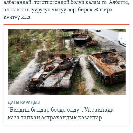
албагандай, тоготпогондой болуп калам го. Албетте,
ал жактан суурулуп чыгуу оор, бирок Жазира
күчтүү кыз.
ДАГЫ КАРАҢЫЗ
"Биздин балдар бөөдө өлдү". Украинада
каза тапкан астрахандык казактар