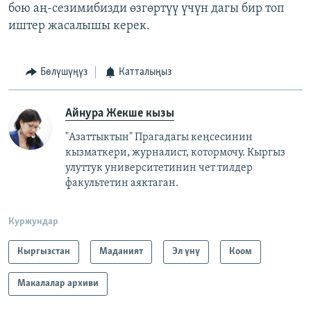
бою аң-сезимибизди өзгөртүү үчүн дагы бир топ
иштер жасалышы керек.
Бөлүшүңүз
Катталыңыз
Айнура Жекше кызы
"Азаттыктын" Прагадагы кеңсесинин
кызматкери, журналист, котормочу. Кыргыз
улуттук университетинин чет тилдер
факультетин аяктаган.
Куржундар
Кыргызстан
Маданият
Эл үнү
Коом
Макалалар архиви