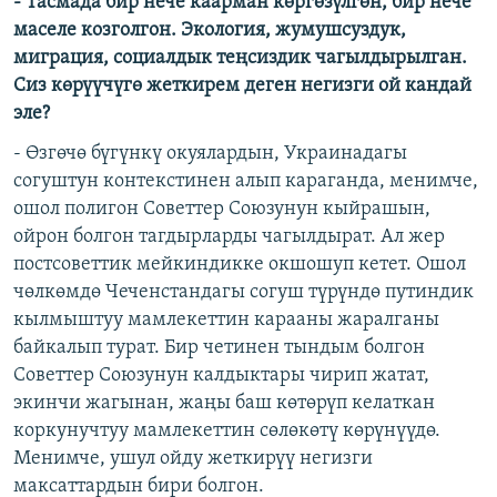
- Тасмада бир нече каарман көргөзүлгөн, бир нече
маселе козголгон. Экология, жумушсуздук,
миграция, социалдык теңсиздик чагылдырылган.
Сиз көрүүчүгө жеткирем деген негизги ой кандай
эле?
- Өзгөчө бүгүнкү окуялардын, Украинадагы
согуштун контекстинен алып караганда, менимче,
ошол полигон Советтер Союзунун кыйрашын,
ойрон болгон тагдырларды чагылдырат. Ал жер
постсоветтик мейкиндикке окшошуп кетет. Ошол
чөлкөмдө Чеченстандагы согуш түрүндө путиндик
кылмыштуу мамлекеттин карааны жаралганы
байкалып турат. Бир четинен тындым болгон
Советтер Союзунун калдыктары чирип жатат,
экинчи жагынан, жаңы баш көтөрүп келаткан
коркунучтуу мамлекеттин сөлөкөтү көрүнүүдө.
Менимче, ушул ойду жеткирүү негизги
максаттардын бири болгон.