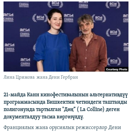
ОНЛАЙН ШЕРИНЕ
ЭЖЕ-СИҢДИЛЕР
АЗАТТЫК+
ЫҢГАЙСЫЗ СУРООЛОР
ЭЕ/АРнун бардык сайттары
Лина Цримова жана Дени Гербран
21-майда Канн кинофестивалынын альтернативдүү
программасында Бишкектин четиндеги таштанды
полигонунда тартылган "Дөң” ( La Colline) деген
документалдуу тасма көргөзүлдү.
Франциялык жана орусиялык режиссерлор Дени