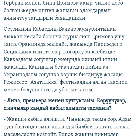
Гербран менен Лина Цримова акыр-чикир дөбө
болгон жерде иштеп жашаган адамдардын
аянычтуу тагдырын баяндашкан.
Орусиянын Кабардин-Балкар жумуриятынан
чыккан кесиби боюнча журналист Цримова ушу
тапта Францияда жашайт, жакында Париждеги
Социалдык иликтөөлөр жогорку мектебинде
Кавказдагы согуштар жөнүндө илимий ишин
жактады. Канндагы бет ачардан кийин ал
Украинадагы согушка каршы билдирүү жасады.
Режиссер "Азаттыкка" фестивалдан алган таасири
менен бөлүшкөнгө да убакыт тапты.
- Лина, премьера менен куттуктайм. Көрүүчүлөр,
сынчылар кандай кабыл алышты тасманы?
- Жакшы кабыл алышты. Чынында тасма оор. Адам
туш болгондо эмне кыларды билбей калган, татаал
маселелерди козгойт. Бирок жакшы пикирлер