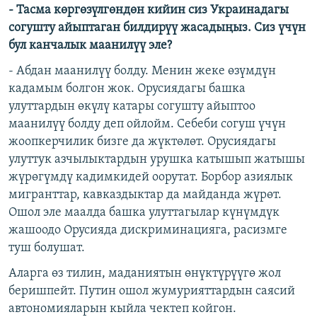
- Тасма көргөзүлгөндөн кийин сиз Украинадагы
согушту айыптаган билдирүү жасадыңыз. Сиз үчүн
бул канчалык маанилүү эле?
- Абдан маанилүү болду. Менин жеке өзүмдүн
кадамым болгон жок. Орусиядагы башка
улуттардын өкүлү катары согушту айыптоо
маанилүү болду деп ойлойм. Себеби согуш үчүн
жоопкерчилик бизге да жүктөлөт. Орусиядагы
улуттук азчылыктардын урушка катышып жатышы
жүрөгүмдү кадимкидей оорутат. Борбор азиялык
мигранттар, кавказдыктар да майданда жүрөт.
Ошол эле маалда башка улуттагылар күнүмдүк
жашоодо Орусияда дискриминацияга, расизмге
туш болушат.
Аларга өз тилин, маданиятын өнүктүрүүгө жол
беришпейт. Путин ошол жумурияттардын саясий
автономияларын кыйла чектеп койгон.