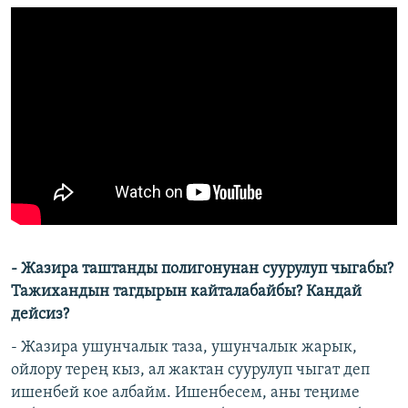
- Жазира таштанды полигонунан суурулуп чыгабы?
Тажихандын тагдырын кайталабайбы? Кандай
дейсиз?
- Жазира ушунчалык таза, ушунчалык жарык,
ойлору терең кыз, ал жактан суурулуп чыгат деп
ишенбей кое албайм. Ишенбесем, аны теңиме