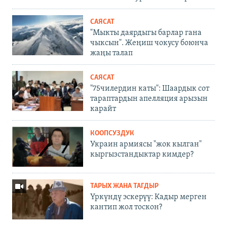
САЯСАТ
"Мыкты даярдыгы барлар гана
чыксын". Жеңиш чокусу боюнча
жаңы талап
САЯСАТ
"75чилердин каты": Шаардык сот
тараптардын апелляция арызын
карайт
КООПСУЗДУК
Украин армиясы "жок кылган"
кыргызстандыктар кимдер?
ТАРЫХ ЖАНА ТАГДЫР
Үркүндү эскерүү: Кадыр мерген
кантип жол тоскон?