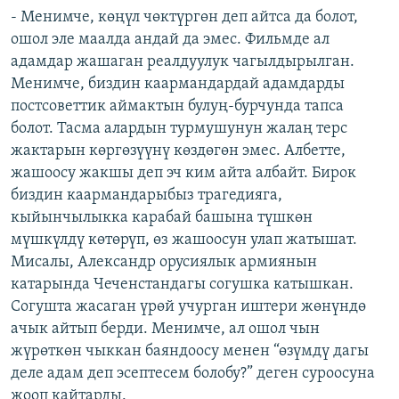
- Менимче, көңүл чөктүргөн деп айтса да болот,
ошол эле маалда андай да эмес. Фильмде ал
адамдар жашаган реалдуулук чагылдырылган.
Менимче, биздин каармандардай адамдарды
постсоветтик аймактын булуң-бурчунда тапса
болот. Тасма алардын турмушунун жалаң терс
жактарын көргөзүүнү көздөгөн эмес. Албетте,
жашоосу жакшы деп эч ким айта албайт. Бирок
биздин каармандарыбыз трагедияга,
кыйынчылыкка карабай башына түшкөн
мүшкүлдү көтөрүп, өз жашоосун улап жатышат.
Мисалы, Александр орусиялык армиянын
катарында Чеченстандагы согушка катышкан.
Согушта жасаган үрөй учурган иштери жөнүндө
ачык айтып берди. Менимче, ал ошол чын
жүрөткөн чыккан баяндоосу менен “өзүмдү дагы
деле адам деп эсептесем болобу?” деген суроосуна
жооп кайтарды.