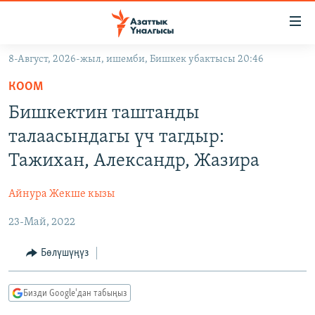
Линктер
Мазмунга
өтүңүз
8-Август, 2026-жыл, ишемби, Бишкек убактысы 20:46
Навигацияга
ЖАҢЫЛЫКТАР
өтүңүз
КООМ
КЫРГЫЗСТАН
Издөөгө
Бишкектин таштанды
салыңыз
ДҮЙНӨ
КЫРГЫЗСТАН
талаасындагы үч тагдыр:
УКРАИНА
САЯСАТ
ДҮЙНӨ
Тажихан, Александр, Жазира
АТАЙЫН ИЛИКТӨӨ
ЭКОНОМИКА
БОРБОР АЗИЯ
Айнура Жекше кызы
ТВ ПРОГРАММАЛАР
МАДАНИЯТ
23-Май, 2022
ПОДКАСТ
БҮГҮН АЗАТТЫКТА
ӨЗГӨЧӨ ПИКИР
ЭКСПЕРТТЕР ТАЛДАЙТ
Бөлүшүңүз
БИЗ ЖАНА ДҮЙНӨ
Русский
Бизди Google'дан табыңыз
ДАНИСТЕ