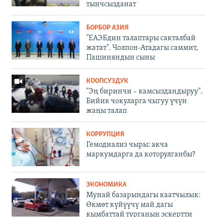
тынчсызданат
БОРБОР АЗИЯ
"ЕАЭБдин талаптары сакталбай
жатат". Чолпон-Атадагы саммит,
Пашиняндын сыны
КООПСУЗДУК
"Эң биринчи – камсыздандыруу".
Бийик чокуларга чыгуу үчүн
жаңы талап
КОРРУПЦИЯ
Гемодиализ чыры: акча
маркумдарга да которулганбы?
ЭКОНОМИКА
Мунай базарындагы каатчылык:
Өкмөт күйүүчү май дагы
кымбаттай турганын эскертти