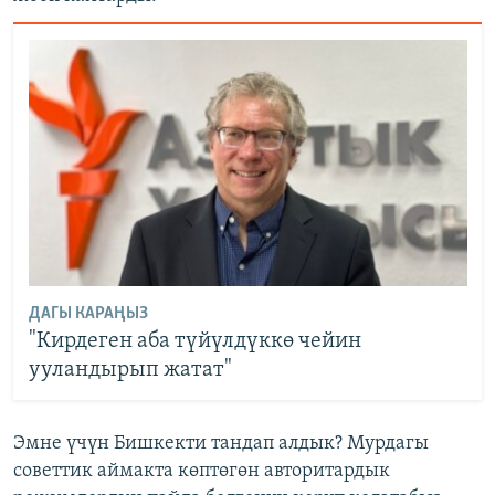
ДАГЫ КАРАҢЫЗ
"Кирдеген аба түйүлдүккө чейин
ууландырып жатат"
Эмне үчүн Бишкекти тандап алдык? Мурдагы
советтик аймакта көптөгөн авторитардык