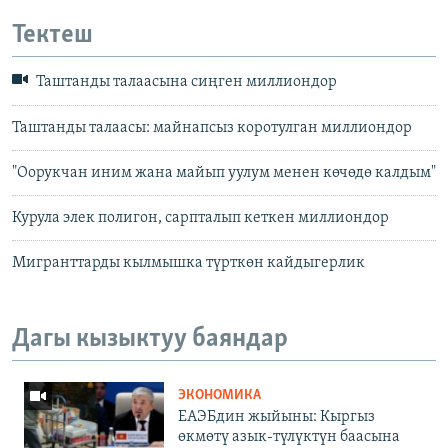
Тектеш
Таштанды талаасына сиңген миллиондор
Таштанды талаасы: майнапсыз коротулган миллиондор
"Оорукчан иним жана майып уулум менен көчөдө калдым"
Курула элек полигон, сарпталып кеткен миллиондор
Мигранттарды кылмышка түрткөн кайдыгерлик
Дагы кызыктуу баяндар
ЭКОНОМИКА
ЕАЭБдин жыйыны: Кыргыз
өкмөтү азык-түлүктүн баасына