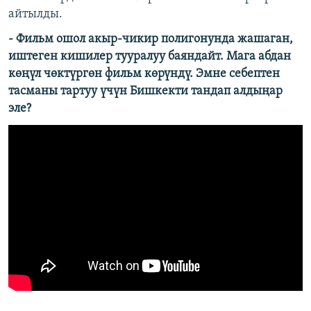
айтылды.
- Фильм ошол акыр-чикир полигонунда жашаган,
иштеген кишилер тууралуу баяндайт. Мага абдан
көңүл чөктүргөн фильм көрүндү. Эмне себептен
тасманы тартуу үчүн Бишкекти тандап алдыңар
эле?