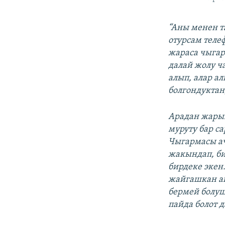
“Аны менен т
отурсам теле
жараса чыгар
далай жолу ч
алып, алар а
болгондуктан
Арадан жарым
муруту бар с
Чыгармасы ач
жакындап, би
бирдеке экен
жайгашкан ай
бермей болуш
пайда болот д