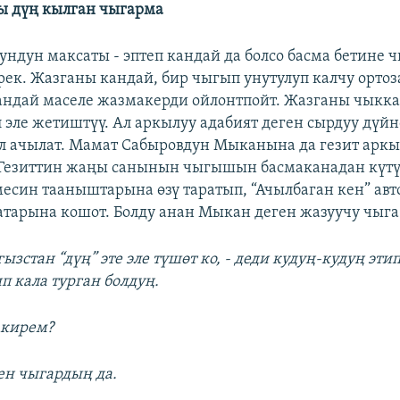
ы дүң кылган чыгарма
ндун максаты - эптеп кандай да болсо басма бетине 
ек. Жазганы кандай, бир чыгып унутулуп калчу ортоз
андай маселе жазмакерди ойлонтпойт. Жазганы чыкк
л эле жетиштүү. Ал аркылуу адабият деген сырдуу дүйн
л ачылат. Мамат Сабыровдун Мыканына да гезит арк
 Гезиттин жаңы санынын чыгышын басмаканадан күт
есин тааныштарына өзү таратып, “Ачылбаган кен” авт
атарына кошот. Болду анан Мыкан деген жазуучу чыга 
гызстан “дүң” эте эле түшөт ко, - деди кудуң-кудуң этип
п кала турган болдуң.
 кирем?
ен чыгардың да.