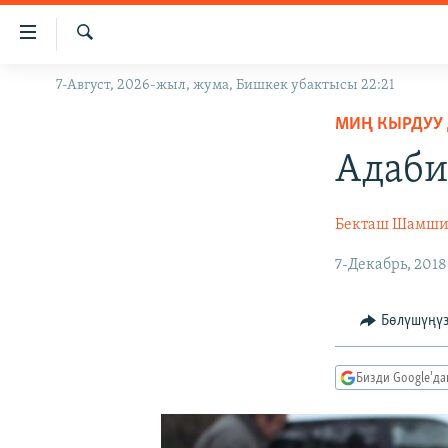
Линктер
Мазмунга
өтүңүз
Издөө
7-Август, 2026-жыл, жума, Бишкек убактысы 22:21
ЖАҢЫЛЫКТАР
Навигацияга
өтүңүз
МИҢ КЫРДУУ
КЫРГЫЗСТАН
Издөөгө
Адаби
ДҮЙНӨ
КЫРГЫЗСТАН
салыңыз
УКРАИНА
САЯСАТ
ДҮЙНӨ
Бекташ Шамши
АТАЙЫН ИЛИКТӨӨ
ЭКОНОМИКА
БОРБОР АЗИЯ
7-Декабрь, 2018
ТВ ПРОГРАММАЛАР
МАДАНИЯТ
ПОДКАСТ
БҮГҮН АЗАТТЫКТА
Бөлүшүңү
ӨЗГӨЧӨ ПИКИР
ЭКСПЕРТТЕР ТАЛДАЙТ
БИЗ ЖАНА ДҮЙНӨ
Бизди Google'д
ДАНИСТЕ