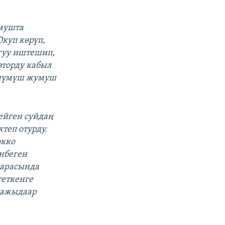
умушта
Окуп көрүп,
огуу иштешип,
вторду кабыл
көнүмүш жумуш
ейген суйдаң
теп отурду.
окко
нбеген
 арасында
теткенге
 ажыдаар