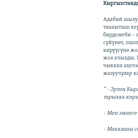
Кыргызстанд
Адабий шылуу
таанытыш кер
бирдемеби – 
сүйүнөт, ошо
кирүүсүнө жо
жол ачылды.
чыккан аңгем
жазуучулар к
“ - Эртең Кыр
тарыхка кири
- Мен эмнеге
- Макаланы с