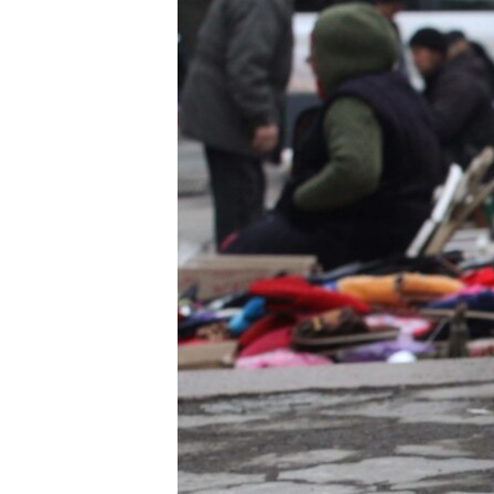
ЭЖЕ-СИҢДИЛЕР
АЗАТТЫК+
ЫҢГАЙСЫЗ СУРООЛОР