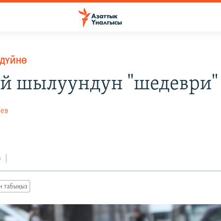
 ДҮЙНӨ
й шылуундун "шедеври"
ев
з
ан табыңыз