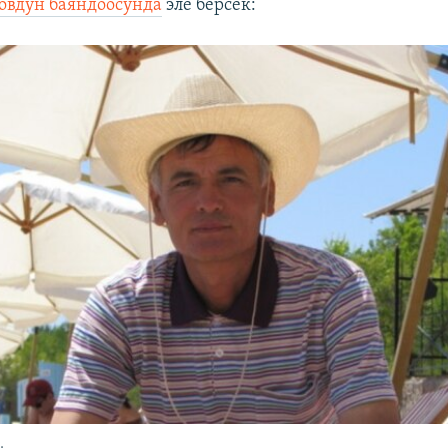
овдун баяндоосунда
эле берсек:
.