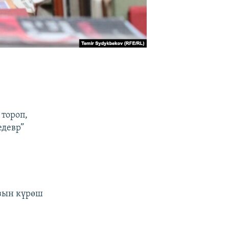
 тороп,
девр”
зын күрөш