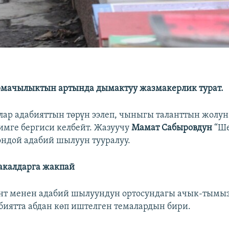
рмачылыктын артында дымактуу жазмакерлик турат.
лар адабияттын төрүн ээлеп, чыныгы таланттын жолун
кимге бергиси келбейт. Жазуучу
Мамат Сабыровдун
“Ше
ндой адабий шылуун тууралуу.
акалдарга жакпай
нт менен адабий шылуундун ортосундагы ачык-тымы
биятта абдан көп иштелген темалардын бири.