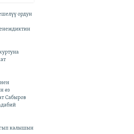
иешелүү ордун
ченемдиктин
 журтуна
мат
енен
н өз
ат Сабыров
адабий
багып калышын