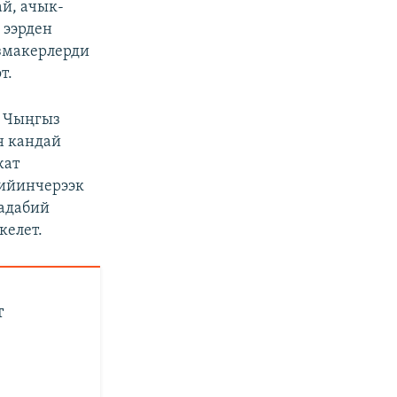
й, ачык-
 ээрден
азмакерлерди
т.
н Чыңгыз
н кандай
жат
кийинчерээк
 адабий
келет.
т