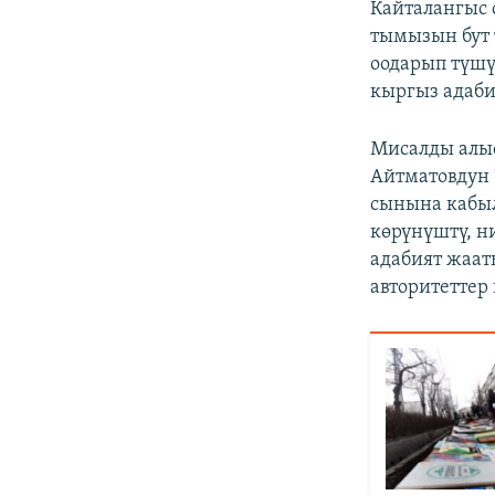
Кайталангыс 
тымызын бут 
оодарып түшү
кыргыз адаби
Мисалды алыс
Айтматовдун 
сынына кабыл
көрүнүштү, н
адабият жаат
авторитеттер