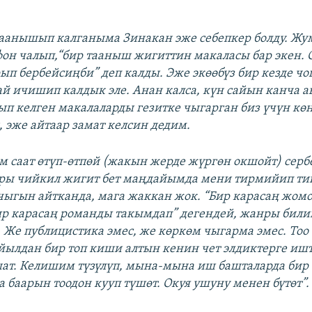
аанышып калганыма Зинакан эже себепкер болду. Ж
фон чалып,“бир тааныш жигиттин макаласы бар экен. 
ып бербейсиңби” деп калды. Эже экөөбүз бир кезде ч
ай ичишип калдык эле. Анан калса, күн сайын канча а
лып келген макалаларды гезитке чыгарган биз үчүн 
, эже айтаар замат келсин дедим.
 саат өтүп-өтпөй (жакын жерде жүргөн окшойт) серб
ары чийкил жигит бет маңдайымда мени тирмийип тик
ыгын айтканда, мага жаккан жок. “Бир карасаң жом
р карасаң романды такымдап” дегендей, жанры били
. Же публицистика эмес, же көркөм чыгарма эмес. Тоо
ылдан бир топ киши алтын кенин чет элдиктерге иш
ат. Келишим түзүлүп, мына-мына иш башталарда бир
а баарын тоодон кууп түшөт. Окуя ушуну менен бүтөт”.