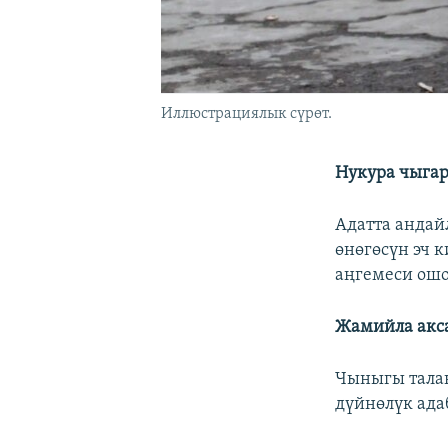
Иллюстрациялык сүрөт.
Нукура чыга
Адатта андай
өнөгөсүн эч 
аңгемеси ошо
Жамийла акс
Чыныгы тала
дүйнөлүк ада