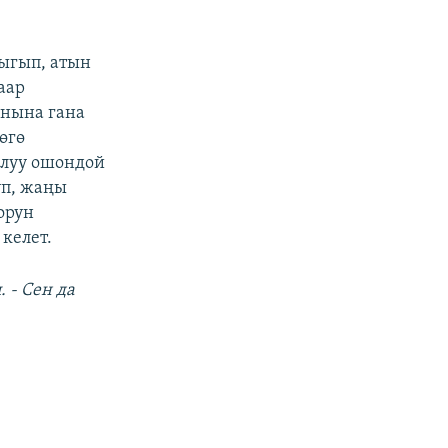
чыгып, атын
аар
анына гана
өгө
ылуу ошондой
үп, жаңы
орун
келет.
. - Сен да