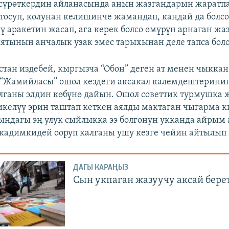
сүрөткердин айланасында анын жазгандарын жаратпа
тосуп, колунан келишинче жамандап, кандай да болсо
ү аракетин жасап, ага керек болсо өмүрүн арнаган ж
ятынын анчалык узак эмес тарыхынан деле тапса боло
тан издебей, кыргызча “Обон” деген ат менен чыкка
“Жамийласы” ошол кездеги аксакал калемдештерини
ганы элдин көбүнө дайын. Ошол советтик турмушка 
икелүү эрин таштап кеткен аялды мактаган чыгарма 
ындагы эң улук сыйлыкка ээ болгонун укканда айрым
 кадимкидей ооруп калганы ушу кезге чейин айтылып 
ДАГЫ КАРАҢЫЗ
Сын укпаган жазуучу аксай бере