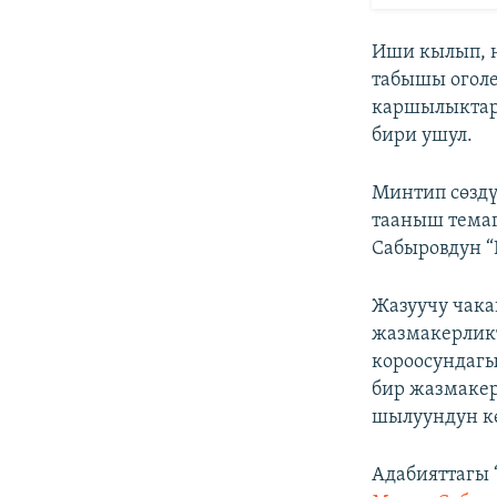
Иши кылып, н
табышы оголе
каршылыктар
бири ушул.
Минтип сөздү
тааныш темаг
Сабыровдун “
Жазуучу чака
жазмакерлик
короосундагы
бир жазмаке
шылуундун кө
Адабияттагы 