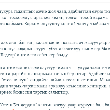
укура таланттын өзүнө жол чаап, адабияттан өзүнө т
 көп тоскоолдуктарга кез келип, толгон-токой карама-
га кабылат. Көркөм өнүгүштү коштой чапчу мыйзам 
 алыстан баштап, калам менен кагазга өч жазуучулар
а көңүл оодарып отурушубузга белгилүү калемгер Ма
Шедевр” аңгемеси себепкер болду.
н аңгемесине оголе олуттуу теманы - нукура талант м
тин аңырайган ажырымын ачып бериптир. Адабиятты
 “отоо чөптүн” кандайча чайлап-коолап кетишин Мам
рдин тарых-таржымалы аркылуу кемелине келтирип, 
ркөм бейнесин тартып салыптыр.
“Остап Бендердин” кантип жазуучулар журтуна баш 