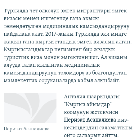
Түркияда чет өлкөлүк эмгек мигранттары эмгек
визасы менен иштегенде гана акысы
төмөндөтүлгөн медициналык камсыздандырууну
пайдалана алат. 2017-жылы Түркияда эки миңге
жакын гана кыргызстандык эмгек визасын алган.
Кыргызстандыктар негизинен бир жылдык
туристтик виза менен эмгектенишет. Ал визаны
алууда талап кылынган медициналык
камсыздандыруунун төлөмдөрү аз болгондуктан
мамлекеттик ооруканаларда кабыл алынбайт.
Анталия шаарындагы
"Кыргыз айымдар"
коомунун жетекчиси
Перизат Асаналиева
кыз-
келиндердин саламаттыгы
Перизат Асаналиева.
ойго салаарын айтты.