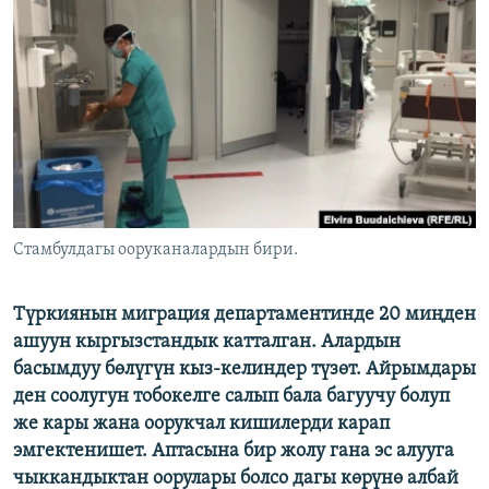
ОНЛАЙН ШЕРИНЕ
ЭЖЕ-СИҢДИЛЕР
АЗАТТЫК+
ЫҢГАЙСЫЗ СУРООЛОР
ЭЕ/АРнун бардык сайттары
Стамбулдагы ооруканалардын бири.
Түркиянын миграция департаментинде 20 миңден
ашуун кыргызстандык катталган. Алардын
басымдуу бөлүгүн кыз-келиндер түзөт. Айрымдары
ден соолугун тобокелге салып бала багуучу болуп
же кары жана оорукчал кишилерди карап
эмгектенишет. Аптасына бир жолу гана эс алууга
чыккандыктан оорулары болсо дагы көрүнө албай