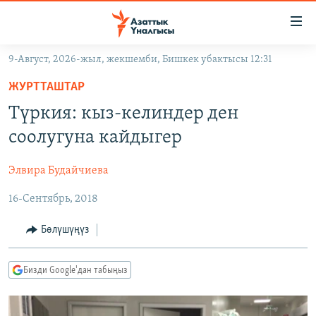
Линктер
Мазмунга
өтүңүз
9-Август, 2026-жыл, жекшемби, Бишкек убактысы 12:31
Навигацияга
ЖАҢЫЛЫКТАР
өтүңүз
ЖУРТТАШТАР
КЫРГЫЗСТАН
Издөөгө
Түркия: кыз-келиндер ден
салыңыз
ДҮЙНӨ
КЫРГЫЗСТАН
соолугуна кайдыгер
УКРАИНА
САЯСАТ
ДҮЙНӨ
Элвира Будайчиева
АТАЙЫН ИЛИКТӨӨ
ЭКОНОМИКА
БОРБОР АЗИЯ
16-Сентябрь, 2018
ТВ ПРОГРАММАЛАР
МАДАНИЯТ
ПОДКАСТ
БҮГҮН АЗАТТЫКТА
Бөлүшүңүз
ӨЗГӨЧӨ ПИКИР
ЭКСПЕРТТЕР ТАЛДАЙТ
Бизди Google'дан табыңыз
БИЗ ЖАНА ДҮЙНӨ
Русский
ДАНИСТЕ