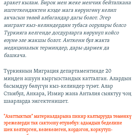
аракет кылам. Бирок мен жеке менчик бейтапкана
иштеткендиктен кээде мага көрүнгөнү келип
акчасын төлөй албагандар дагы болот. Эгер
мигрант кыз-келиндердин тубаса оорулары болсо
Түркияга келгенде догдурларга көрүнүп койсо
өзүнө эле жакшы болот. Анткени бул жакта
медициналык терминдер, дары-дармек да
башкача.
Түркиянын Миграция департаментинде 20
миңден ашуун кыргызстандык катталган. Алардын
басымдуу бөлүгүн кыз-келиндер түзөт. Алар
Стамбул, Анкара, Измир жана Анталия сыяктуу чоң
шаарларда эмгектенишет.
"Азаттыктын" материалдарына пикир калтырууда төмөнкү
эрежелерди так сактоону өтүнөбүз: адамдын беделине
шек келтирген, келекелеген, кордогон, коркутуп-