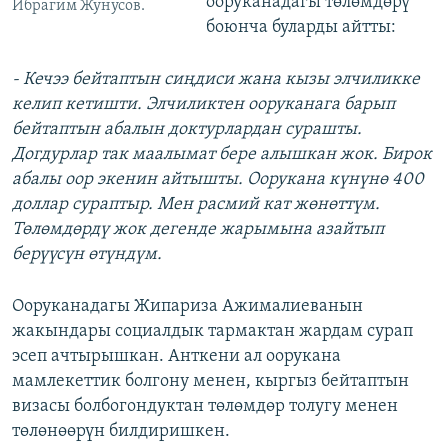
ооруканадагы төлөмдөрү
Ибрагим Жунусов.
боюнча буларды айтты:
- Кечээ бейтаптын сиңдиси жана кызы элчиликке
келип кетишти. Элчиликтен ооруканага барып
бейтаптын абалын доктурлардан сурашты.
Догдурлар так маалымат бере алышкан жок. Бирок
абалы оор экенин айтышты. Оорукана күнүнө 400
доллар сураптыр. Мен расмий кат жөнөттүм.
Төлөмдөрдү жок дегенде жарымына азайтып
берүүсүн өтүндүм.
Ооруканадагы Жипариза Ажималиеванын
жакындары социалдык тармактан жардам сурап
эсеп ачтырышкан. Анткени ал оорукана
мамлекеттик болгону менен, кыргыз бейтаптын
визасы болбогондуктан төлөмдөр толугу менен
төлөнөөрүн билдиришкен.