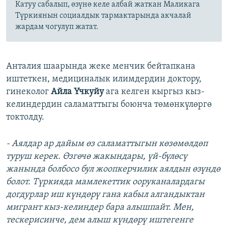
Катуу сабалып, өзүнө келе албай жаткан Маликага
Түркиянын социалдык тармактарында акчалай
жардам чогулуп жатат.
Анталия шаарында жеке менчик бейтапкана
иштеткен, медициналык илимдердин доктору,
гинеколог
Айла Үчкуйу
ага келген кыргыз кыз-
келиндердин саламаттыгы боюнча төмөнкүлөргө
токтолду.
- Аялдар ар дайым өз саламаттыгын көзөмөлдөп
туруш керек. Өзгөчө жакындары, үй-бүлөсү
жанында болбосо бул жоопкерчилик аялдын өзүндө
болот. Түркияда мамлекеттик ооруканалардагы
догдурлар иш күндөрү гана кабыл алгандыктан
мигрант кыз-келиндер бара алышпайт. Мен,
тескерисинче, дем алыш күндөрү иштегенге