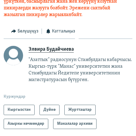
үркүткөн, басмырлаган жана жек көрүүнү козуткан
пикирлерди жазууга болбойт. Эрежени сактабай
жазылган пикирлер жарыяланбайт.
Бөлүшүңүз
Катталыңыз
Элвира Будайчиева
"Азаттык" радиосунун Стамбулдагы кабарчысы.
Кыргыз-түрк "Манас" университетин жана
Стамбулдагы Йедитепе университетинин
магистратурасын бүтүргөн.
Куржундар
Кыргызстан
Дүйнө
Журтташтар
Азыркы көчмөндөр
Макалалар архиви