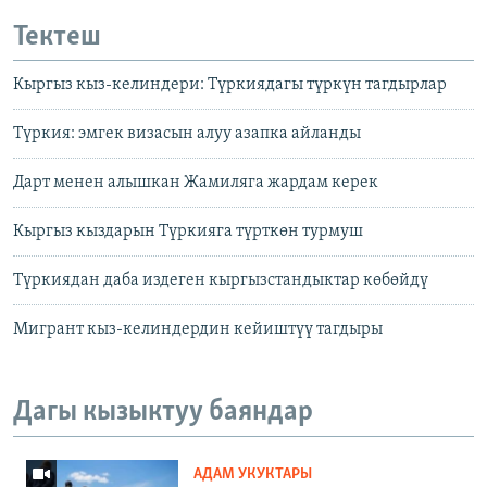
Тектеш
Кыргыз кыз-келиндери: Түркиядагы түркүн тагдырлар
Түркия: эмгек визасын алуу азапка айланды
Дарт менен алышкан Жамиляга жардам керек
Кыргыз кыздарын Түркияга түрткөн турмуш
Түркиядан даба издеген кыргызстандыктар көбөйдү
Мигрант кыз-келиндердин кейиштүү тагдыры
Дагы кызыктуу баяндар
АДАМ УКУКТАРЫ