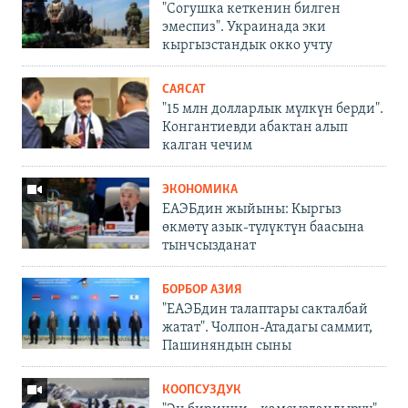
"Согушка кеткенин билген
эмеспиз". Украинада эки
кыргызстандык окко учту
САЯСАТ
"15 млн долларлык мүлкүн берди".
Конгантиевди абактан алып
калган чечим
ЭКОНОМИКА
ЕАЭБдин жыйыны: Кыргыз
өкмөтү азык-түлүктүн баасына
тынчсызданат
БОРБОР АЗИЯ
"ЕАЭБдин талаптары сакталбай
жатат". Чолпон-Атадагы саммит,
Пашиняндын сыны
КООПСУЗДУК