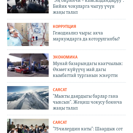
"Эң биринчи – камсыздандыруу".
Бийик чокуларга чыгуу үчүн
жаңы талап
КОРРУПЦИЯ
Гемодиализ чыры: акча
маркумдарга да которулганбы?
ЭКОНОМИКА
Мунай базарындагы каатчылык:
Өкмөт күйүүчү май дагы
кымбаттай турганын эскертти
САЯСАТ
"Мыкты даярдыгы барлар гана
чыксын". Жеңиш чокусу боюнча
жаңы талап
САЯСАТ
"75чилердин каты": Шаардык сот