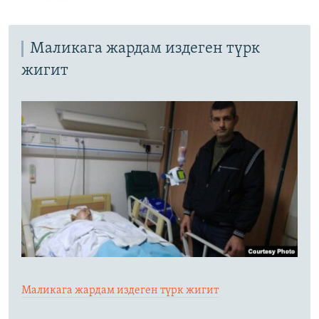
Маликага жардам издеген түрк
жигит
Маликага жардам издеген түрк жигит