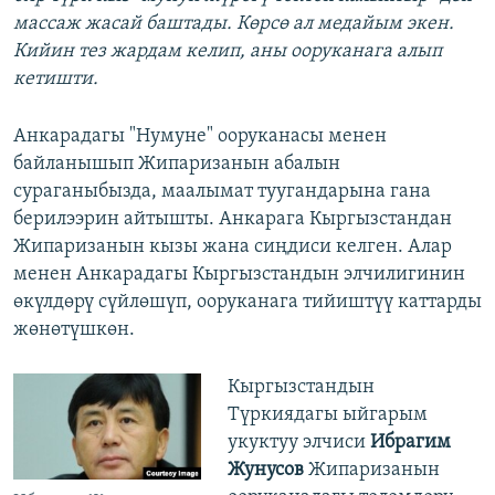
массаж жасай баштады. Көрсө ал медайым экен.
Кийин тез жардам келип, аны ооруканага алып
кетишти.
Анкарадагы "Нумуне" ооруканасы менен
байланышып Жипаризанын абалын
сураганыбызда, маалымат туугандарына гана
берилээрин айтышты. Анкарага Кыргызстандан
Жипаризанын кызы жана сиңдиси келген. Алар
менен Анкарадагы Кыргызстандын элчилигинин
өкүлдөрү сүйлөшүп, ооруканага тийиштүү каттарды
жөнөтүшкөн.
Кыргызстандын
Түркиядагы ыйгарым
укуктуу элчиси
Ибрагим
Жунусoв
Жипаризанын