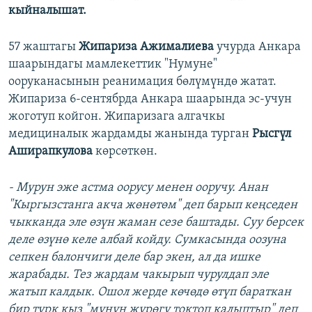
кыйналышат.
57 жаштагы
Жипариза Ажималиева
учурда Анкара
шаарындагы мамлекеттик "Нумуне"
ооруканасынын реанимация бөлүмүндө жатат.
Жипариза 6-сентябрда Анкара шаарында эс-учун
жоготуп койгон. Жипаризага алгачкы
медициналык жардамды жанында турган
Рысгүл
Аширапкулова
көрсөткөн.
- Мурун эже астма оорусу менен ооручу. Анан
"Кыргызстанга акча жөнөтөм" деп барып кеңседен
чыкканда эле өзүн жаман сезе баштады. Суу берсек
деле өзүнө келе албай койду. Сумкасында оозуна
сепкен балончиги деле бар экен, ал да ишке
жарабады. Тез жардам чакырып чурулдап эле
жатып калдык. Ошол жерде көчөдө өтүп бараткан
бир түрк кыз "мунун жүрөгү токтоп калыптыр" деп