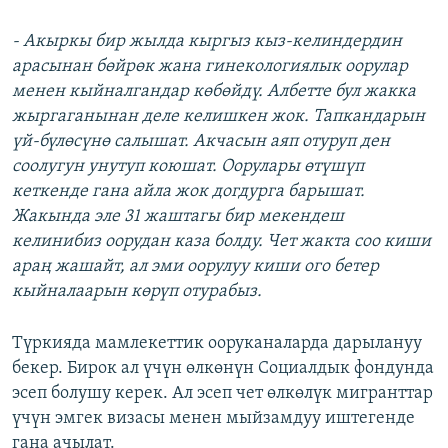
- Акыркы бир жылда кыргыз кыз-келиндердин
арасынан бөйрөк жана гинекологиялык оорулар
менен кыйналгандар көбөйдү. Албетте бул жакка
жыргаганынан деле келишкен жок. Тапкандарын
үй-бүлөсүнө салышат. Акчасын аяп отуруп ден
соолугун унутуп коюшат. Оорулары өтүшүп
кеткенде гана айла жок догдурга барышат.
Жакында эле 31 жаштагы бир мекендеш
келинибиз оорудан каза болду. Чет жакта соо киши
араң жашайт, ал эми оорулуу киши ого бетер
кыйналаарын көрүп отурабыз.
Түркияда мамлекеттик ооруканаларда дарылануу
бекер. Бирок ал үчүн өлкөнүн Социалдык фондунда
эсеп болушу керек. Ал эсеп чет өлкөлүк мигранттар
үчүн эмгек визасы менен мыйзамдуу иштегенде
гана ачылат.