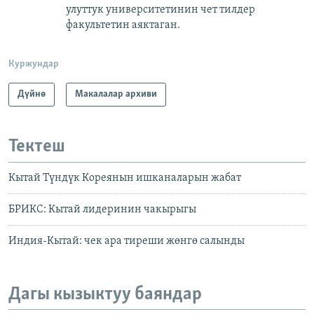
улуттук университетинин чет тилдер
факультетин аяктаган.
Куржундар
Дүйнө
Макалалар архиви
Тектеш
Кытай Түндүк Кореянын ишканаларын жабат
БРИКС: Кытай лидеринин чакырыгы
Индия-Кытай: чек ара тиреши жөнгө салынды
Дагы кызыктуу баяндар