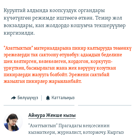
Курултай алдында коопсуздук органдары
күчөтүлгөн режимде иштөөгө өткөн. Темир жол
вокзалдары, кан жолдордо кошумча текшерүүлөр
киргизилди.
"Азаттыктын" материалдарына пикир калтырууда төмөнкү
эрежелерди так сактоону өтүнөбүз: адамдын беделине
шек келтирген, келекелеген, кордогон, коркутуп-
үркүткөн, басмырлаган жана жек көрүүнү козуткан
пикирлерди жазууга болбойт. Эрежени сактабай
жазылган пикирлер жарыяланбайт.
Бөлүшүңүз
Катталыңыз
Айнура Жекше кызы
"Азаттыктын" Прагадагы кеңсесинин
кызматкери, журналист, котормочу. Кыргыз