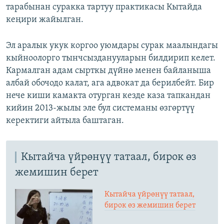
тарабынан суракка тартуу практикасы Кытайда
кеңири жайылган.
Эл аралык укук коргоо уюмдары сурак маалындагы
кыйноолорго тынчсызданууларын билдирип келет.
Кармалган адам сырткы дүйнө менен байланыша
албай обочодо калат, ага адвокат да берилбейт. Бир
нече киши камакта отурган кезде каза тапкандан
кийин 2013-жылы эле бул системаны өзгөртүү
керектиги айтыла баштаган.
Кытайча үйрөнүү татаал, бирок өз
жемишин берет
Кытайча үйрөнүү татаал,
бирок өз жемишин берет