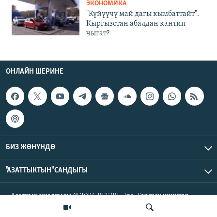
ЭКОНОМИКА
"Күйүүчү май дагы кымбаттайт".
Кыргызстан абалдан кантип
чыгат?
ОНЛАЙН ШЕРИНЕ
БИЗ ЖӨНҮНДӨ
"АЗАТТЫКТЫН" САНДЫГЫ
Азаттык үналгысы © 2026 RFE/RL, Inc. Бардык укуктар
корголгон.