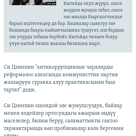
Кытайда окуп жүрүп, ошол
жерден жумуш табат, ошол
эле маалда Кыргызстандан
барып иштегендер да бар. Башкалар сыяктуу эле
башында баары кыйынчылыкка тушугат, иш бардык
эле учурда табыла бербейт. Кытайда тилмеч болуу
үчүн кытай тилин жакшы билишиң шарт.
Си Цзинпин "антикоррупциялык чараларды
реформалоо алкагында коммунисттик партия
жашыруун суракка алуу практикасынан баш
тартат" деди.
Си Цзинпин ошондой эле жумушсуздук, байлар
менен кедейлер ортосундагы ажырым өңдүү
маселелер, билим берүү, саламаттыкты сактоо
тармактарында көп проблемалар кала бергенин