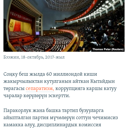
Бээжин, 18-октябрь, 2017-жыл
Соңку беш жылда 60 миллиондой киши
жакырчылыктан кутулганын айткан Кытайдын
төрагасы
сепаратизм,
коррупцияга каршы катуу
чаралар көрүлөрүн эскертти.
Паракорлук жана башка тартип бузууларга
айыпталган партия мүчөлөрүн соттун чечимисиз
камакка алуу, дисциплинардык комиссия