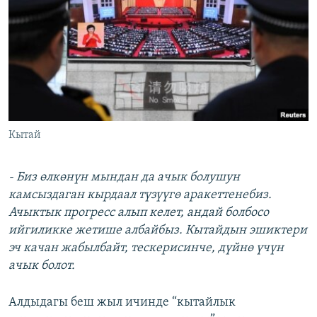
Кытай
- Биз өлкөнүн мындан да ачык болушун
камсыздаган кырдаал түзүүгө аракеттенебиз.
Ачыктык прогресс алып келет, андай болбосо
ийгиликке жетише албайбыз. Кытайдын эшиктери
эч качан жабылбайт, тескерисинче, дүйнө үчүн
ачык болот.
Алдыдагы беш жыл ичинде “кытайлык