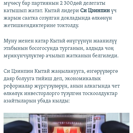
мүчөсү бар партиянын 2 300дөй делегаты
катышып жатат. Кытай лидери
Си Цзинпин
үч
жарым саатка созулган докладында өлкөнүн
жетишкендиктерине токтолду.
Муну менен катар Кытай өнүгүүнүн маанилүү
этабынын босогосунда турганын, алдыда чоң
мүмкүнчүлүктөр ачылып жатканын белгиледи.
Си Цзинпин Кытай жаңыланууга, өзгөрүүлөргө
даяр болууга тийиш деп, экономикалык
реформалар жүргүзүлөрүн, анын алкагында чет
өлкөлүк инвесторлорго түзүлгөн тоскоолдуктар
азайтыларын убада кылды: