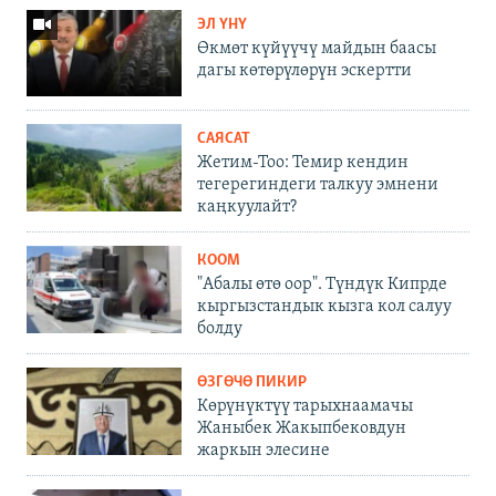
ЭЛ ҮНҮ
Өкмөт күйүүчү майдын баасы
дагы көтөрүлөрүн эскертти
САЯСАТ
Жетим-Тоо: Темир кендин
тегерегиндеги талкуу эмнени
каңкуулайт?
КООМ
"Абалы өтө оор". Түндүк Кипрде
кыргызстандык кызга кол салуу
болду
ӨЗГӨЧӨ ПИКИР
Көрүнүктүү тарыхнаамачы
Жаныбек Жакыпбековдун
жаркын элесине