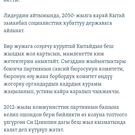
айтты.
Лидердин айтымында, 2050-жылга карай Кытай
заманбап социалисттик кубаттуу державага
айланат.
Бир жумага созулчу курултай Кытайдын беш
жылдык жол картасын, мамлекетти ким
жетектерин аныктайт. Съезддин жыйынтыктары
боюнча партиянын саясий бюросунун комитети,
бюронун өзү жана борбордук комитет өңдүү
жогорку органдардын кадрдык курамы
жаңыланып, уставы кайра каралып чыкмакчы.
2012-жылы коммунисттик партиянын башына
келип ошондон бери бийликти өз колуна топтоого
үлгүргөн Си Цзинпин дагы беш жыл кызматында
калат деп күтүлүп жатат.