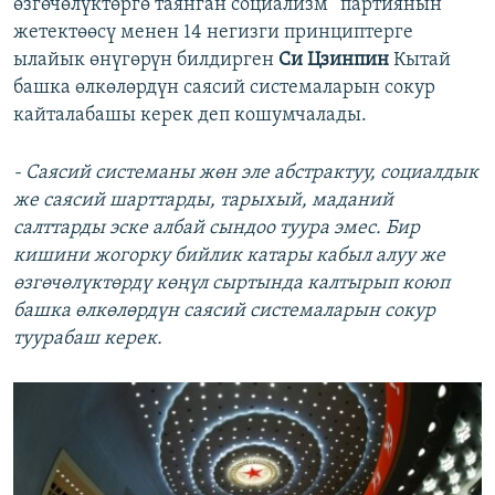
өзгөчөлүктөргө таянган социализм” партиянын
жетектөөсү менен 14 негизги принциптерге
ылайык өнүгөрүн билдирген
Си Цзинпин
Кытай
башка өлкөлөрдүн саясий системаларын сокур
кайталабашы керек деп кошумчалады.
- Саясий системаны жөн эле абстрактуу, социалдык
же саясий шарттарды, тарыхый, маданий
салттарды эске албай сындоо туура эмес. Бир
кишини жогорку бийлик катары кабыл алуу же
өзгөчөлүктөрдү көңүл сыртында калтырып коюп
башка өлкөлөрдүн саясий системаларын сокур
туурабаш керек.