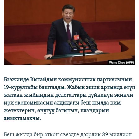
ОНЛАЙН ШЕРИНЕ
ЭЖЕ-СИҢДИЛЕР
АЗАТТЫК+
ЫҢГАЙСЫЗ СУРООЛОР
ЭЕ/АРнун бардык сайттары
Бээжинде Кытайдын коммунисттик партиясынын
19-курултайы башталды. Жабык эшик артында өтүп
жаткан жыйындын делегаттары дүйнөнүн экинчи
ири экономикасын алдыдагы беш жылда ким
жетектерин, өнүгүү багытын, пландарын
аныктамакчы.
Беш жылда бир өткөн съездге дээрлик 89 миллион