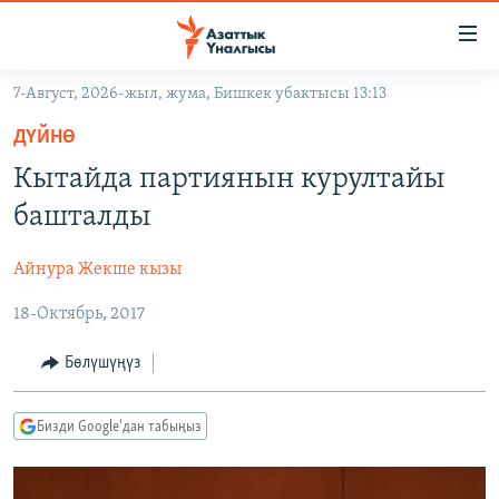
Линктер
Мазмунга
өтүңүз
7-Август, 2026-жыл, жума, Бишкек убактысы 13:13
Навигацияга
ЖАҢЫЛЫКТАР
өтүңүз
ДҮЙНӨ
КЫРГЫЗСТАН
Издөөгө
Кытайда партиянын курултайы
салыңыз
ДҮЙНӨ
КЫРГЫЗСТАН
башталды
УКРАИНА
САЯСАТ
ДҮЙНӨ
Айнура Жекше кызы
АТАЙЫН ИЛИКТӨӨ
ЭКОНОМИКА
БОРБОР АЗИЯ
18-Октябрь, 2017
ТВ ПРОГРАММАЛАР
МАДАНИЯТ
ПОДКАСТ
БҮГҮН АЗАТТЫКТА
Бөлүшүңүз
ӨЗГӨЧӨ ПИКИР
ЭКСПЕРТТЕР ТАЛДАЙТ
Бизди Google'дан табыңыз
БИЗ ЖАНА ДҮЙНӨ
Русский
ДАНИСТЕ