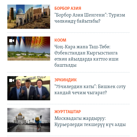
БОРБОР АЗИЯ
"Борбор Азия Шенгени": Туризм
чөлкөмдү байытабы?
КООМ
Чоң-Кара жана Таш-Төбө:
Өзбекстандан Кыргызстанга
өткөн айылдарда каттоо иши
башталды
ЭРКИНДИК
"75чилердин каты": Бишкек соту
кандай чечим чыгарат?
ЖУРТТАШТАР
Москвадагы жардыруу:
Курьерлерди текшерүү күч алды