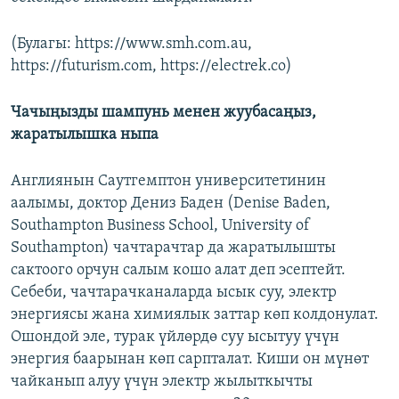
(Булагы: https://www.smh.com.au,
https://futurism.com, https://electrek.co)
Чачыңызды шампунь менен жуубасаңыз,
жаратылышка ныпа
Англиянын Саутгемптон университетинин
аалымы, доктор Дениз Баден (Denise Baden,
Southampton Business School, University of
Southampton) чачтарачтар да жаратылышты
сактоого орчун салым кошо алат деп эсептейт.
Себеби, чачтарачканаларда ысык суу, электр
энергиясы жана химиялык заттар көп колдонулат.
Ошондой эле, турак үйлөрдө суу ысытуу үчүн
энергия баарынан көп сарпталат. Киши он мүнөт
чайканып алуу үчүн электр жылыткычты