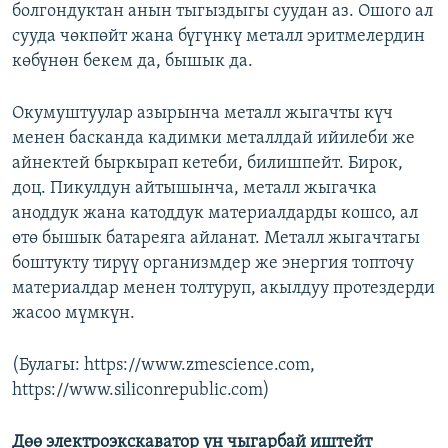
болгондуктан анын тыгыздыгы суудан аз. Ошого ал
сууда чөкпөйт жана бүгүнкү металл эритмелердин
көбүнөн бекем да, бышык да.
Окумуштуулар азырынча металл жыгачты күч
менен басканда кадимки металлдай ийилеби же
айнектей быркырап кетеби, билишпейт. Бирок,
доц. Пикулдун айтышынча, металл жыгачка
аноддук жана катоддук материалдарды кошсо, ал
өтө бышык батареяга айланат. Металл жыгачтагы
боштукту тирүү организмдер же энергия топточу
материалдар менен толтуруп, акылдуу протездерди
жасоо мүмкүн.
(Булагы: https://www.zmescience.com,
https://www.siliconrepublic.com)
Дөө электроэкскаватор үн чыгарбай иштейт