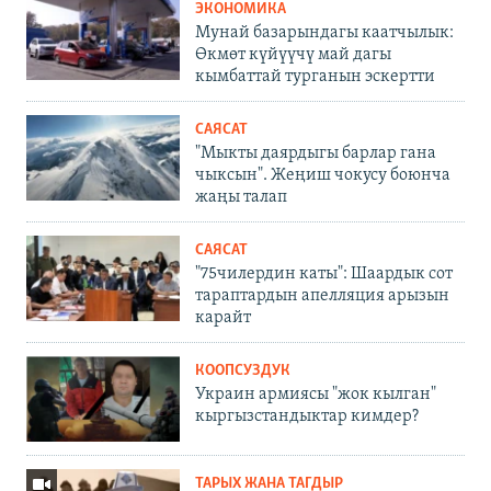
ЭКОНОМИКА
Мунай базарындагы каатчылык:
Өкмөт күйүүчү май дагы
кымбаттай турганын эскертти
САЯСАТ
"Мыкты даярдыгы барлар гана
чыксын". Жеңиш чокусу боюнча
жаңы талап
САЯСАТ
"75чилердин каты": Шаардык сот
тараптардын апелляция арызын
карайт
КООПСУЗДУК
Украин армиясы "жок кылган"
кыргызстандыктар кимдер?
ТАРЫХ ЖАНА ТАГДЫР