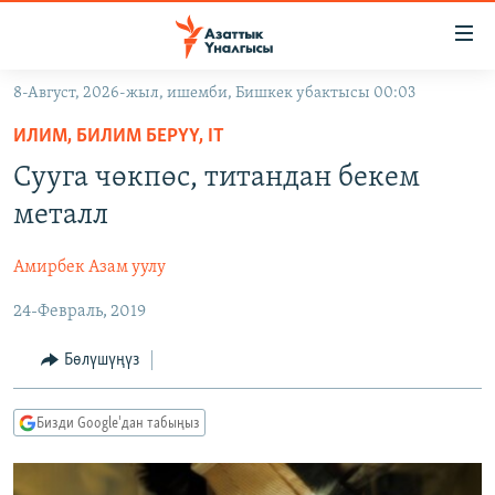
Линктер
Мазмунга
өтүңүз
8-Август, 2026-жыл, ишемби, Бишкек убактысы 00:03
Навигацияга
ЖАҢЫЛЫКТАР
өтүңүз
ИЛИМ, БИЛИМ БЕРҮҮ, IT
КЫРГЫЗСТАН
Издөөгө
Сууга чөкпөс, титандан бекем
салыңыз
ДҮЙНӨ
КЫРГЫЗСТАН
металл
УКРАИНА
САЯСАТ
ДҮЙНӨ
Амирбек Азам уулу
АТАЙЫН ИЛИКТӨӨ
ЭКОНОМИКА
БОРБОР АЗИЯ
24-Февраль, 2019
ТВ ПРОГРАММАЛАР
МАДАНИЯТ
ПОДКАСТ
БҮГҮН АЗАТТЫКТА
Бөлүшүңүз
ӨЗГӨЧӨ ПИКИР
ЭКСПЕРТТЕР ТАЛДАЙТ
Бизди Google'дан табыңыз
БИЗ ЖАНА ДҮЙНӨ
Русский
ДАНИСТЕ