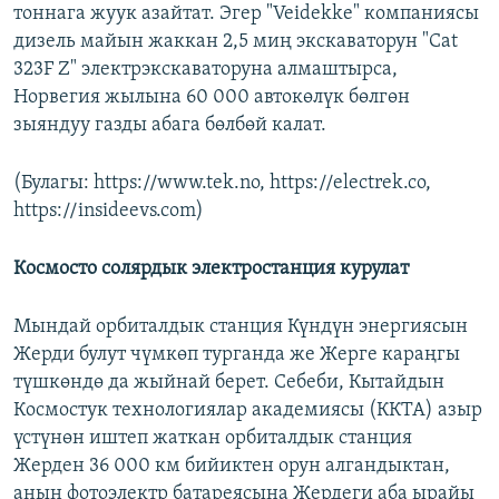
тоннага жуук азайтат. Эгер "Veidekke" компаниясы
дизель майын жаккан 2,5 миң экскаваторун "Cat
323F Z" электрэкскаваторуна алмаштырса,
Норвегия жылына 60 000 автокөлүк бөлгөн
зыяндуу газды абага бөлбөй калат.
(Булагы: https://www.tek.no, https://electrek.co,
https://insideevs.com)
Космосто солярдык электростанция курулат
Мындай орбиталдык станция Күндүн энергиясын
Жерди булут чүмкөп турганда же Жерге караңгы
түшкөндө да жыйнай берет. Себеби, Кытайдын
Космостук технологиялар академиясы (ККТА) азыр
үстүнөн иштеп жаткан орбиталдык станция
Жерден 36 000 км бийиктен орун алгандыктан,
анын фотоэлектр батареясына Жердеги аба ырайы