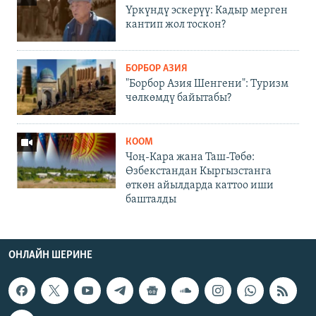
Үркүндү эскерүү: Кадыр мерген
кантип жол тоскон?
БОРБОР АЗИЯ
"Борбор Азия Шенгени": Туризм
чөлкөмдү байытабы?
КООМ
Чоң-Кара жана Таш-Төбө:
Өзбекстандан Кыргызстанга
өткөн айылдарда каттоо иши
башталды
ОНЛАЙН ШЕРИНЕ