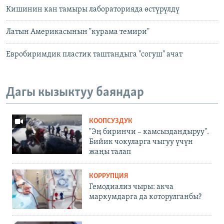
Кишинин кан тамыры лабораторияда өстүрүлдү
Латын Америкасынын "курама темири"
Евробиримдик пластик таштандыга "согуш" ачат
Дагы кызыктуу баяндар
КООПСУЗДУК
"Эң биринчи – камсыздандыруу".
Бийик чокуларга чыгуу үчүн
жаңы талап
КОРРУПЦИЯ
Гемодиализ чыры: акча
маркумдарга да которулганбы?