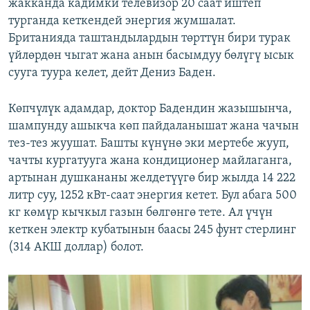
жакканда кадимки телевизор 20 саат иштеп
турганда кеткендей энергия жумшалат.
Британияда таштандылардын төрттүн бири турак
үйлөрдөн чыгат жана анын басымдуу бөлүгү ысык
сууга туура келет, дейт Дениз Баден.
Көпчүлүк адамдар, доктор Бадендин жазышынча,
шампунду ашыкча көп пайдаланышат жана чачын
тез-тез жуушат. Башты күнүнө эки мертебе жууп,
чачты кургатууга жана кондиционер майлаганга,
артынан душкананы желдетүүгө бир жылда 14 222
литр суу, 1252 кВт-саат энергия кетет. Бул абага 500
кг көмүр кычкыл газын бөлгөнгө тете. Ал үчүн
кеткен электр кубатынын баасы 245 фунт стерлинг
(314 АКШ доллар) болот.