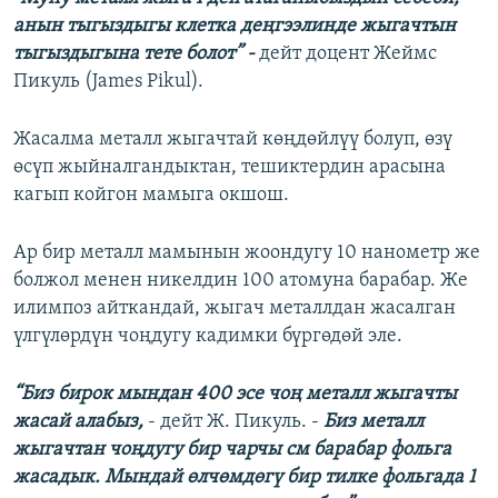
анын тыгыздыгы клетка деңгээлинде жыгачтын
тыгыздыгына тете болот” -
дейт доцент Жеймс
Пикуль (James Pikul).
Жасалма металл жыгачтай көңдөйлүү болуп, өзү
өсүп жыйналгандыктан, тешиктердин арасына
кагып койгон мамыга окшош.
Ар бир металл мамынын жоондугу 10 нанометр же
болжол менен никелдин 100 атомуна барабар. Же
илимпоз айткандай, жыгач металлдан жасалган
үлгүлөрдүн чоңдугу кадимки бүргөдөй эле. ​
“Биз бирок мындан 400 эсе чоң металл жыгачты
жасай алабыз,
- дейт Ж. Пикуль. -
Биз металл
жыгачтан чоңдугу бир чарчы см барабар фольга
жасадык. Мындай өлчөмдөгү бир тилке фольгада 1