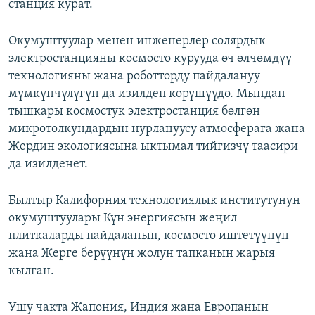
станция курат.
Окумуштуулар менен инженерлер солярдык
электростанцияны космосто курууда өч өлчөмдүү
технологияны жана роботторду пайдалануу
мүмкүнчүлүгүн да изилдеп көрүшүүдө. Мындан
тышкары космостук электростанция бөлгөн
микротолкундардын нурлануусу атмосферага жана
Жердин экологиясына ыктымал тийгизчү таасири
да изилденет.
Былтыр Калифорния технологиялык институтунун
окумуштуулары Күн энергиясын жеңил
плиткаларды пайдаланып, космосто иштетүүнүн
жана Жерге берүүнүн жолун тапканын жарыя
кылган.
Ушу чакта Жапония, Индия жана Европанын