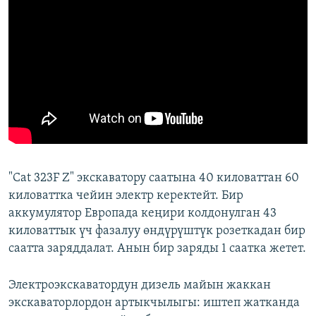
"Cat 323F Z" экскаватору саатына 40 киловаттан 60
киловаттка чейин электр керектейт. Бир
аккумулятор Европада кеңири колдонулган 43
киловаттык үч фазалуу өндүрүштүк розеткадан бир
саатта заряддалат. Анын бир заряды 1 саатка жетет.
Электроэкскаватордун дизель майын жаккан
экскаваторлордон артыкчылыгы: иштеп жатканда