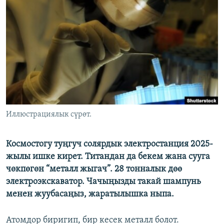
ОНЛАЙН ШЕРИНЕ
ЭЖЕ-СИҢДИЛЕР
АЗАТТЫК+
ЫҢГАЙСЫЗ СУРООЛОР
ЭЕ/АРнун бардык сайттары
Иллюстрациялык сүрөт.
Космостогу туңгуч солярдык электростанция 2025-
жылы ишке кирет. Титандан да бекем жана сууга
чөкпөгөн “металл жыгач”. 28 тонналык дөө
электроэкскаватор. Чачыңызды такай шампунь
менен жуубасаңыз, жаратылышка ныпа.
Атомдор биригип, бир кесек металл болот.