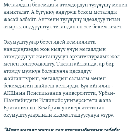
Металлдын бекемдиги атомдордун түзүлүшү менен
аныкталат. А бүгүнкү өндүрүш бекем металлды
жасай албайт. Анткени түзүлүшү идеалдуу титан
азыркы өндүрүштүк титандан он эсе бекем келет.
Окумуштуулар берегидей кемчиликти
нанодеңгээлде жок кылуу үчүн металлдын
атомдорунун жайгашуусун архитектуралык жол
менен контролдошту. Тактап айтканда, ар бир
атомду мүмкүн болушунча идеалдуу
жайгаштырып, металлдын салмагы менен
бекемдигин шайкеш келтирди. Бул ийгилик -
АКШнын Пенсильвания университети, Урбан-
Шампейндеги Иллинойс университети жана
Британиянын Кембриж университетинин
окумуштууларынын кызматташуусунун үзүрү.
“Муну металл жыгач деп атаганыбыздын себеби,