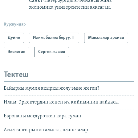
Санкт-Петербургдагы Финансы жана
экономика университетин аяктаган.
Куржундар
Дүйнө
Илим, билим берүү, IT
Макалалар архиви
Экология
Сергек жашоо
Тектеш
Байыркы мумия акыркы жолу эмне жеген?
Илим: Эркектердин кенен ич кийиминин пайдасы
Европаны мөгдүрөткөн кара туман
Асыл таштары көп алыскы планеталар