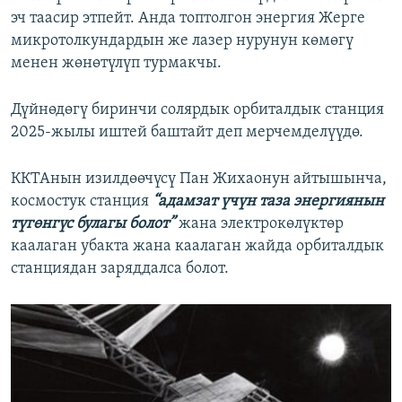
эч таасир этпейт. Анда топтолгон энергия Жерге
микротолкундардын же лазер нурунун көмөгү
менен жөнөтүлүп турмакчы.
Дүйнөдөгү биринчи солярдык орбиталдык станция
2025-жылы иштей баштайт деп мерчемделүүдө.
ККТАнын изилдөөчүсү Пан Жихаонун айтышынча,
космостук станция
“адамзат үчүн таза энергиянын
түгөнгүс булагы болот”
жана электрокөлүктөр
каалаган убакта жана каалаган жайда орбиталдык
станциядан заряддалса болот.