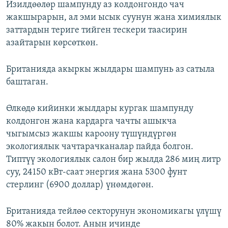
Изилдөөлөр шампунду аз колдонгондо чач
жакшырарын, ал эми ысык суунун жана химиялык
заттардын териге тийген тескери таасирин
азайтарын көрсөткөн.
Британияда акыркы жылдары шампунь аз сатыла
баштаган.
Өлкөдө кийинки жылдары кургак шампунду
колдонгон жана кардарга чачты ашыкча
чыгымсыз жакшы кароону түшүндүргөн
экологиялык чачтарачканалар пайда болгон.
Типтүү экологиялык салон бир жылда 286 миң литр
суу, 24150 кВт-саат энергия жана 5300 фунт
стерлинг (6900 доллар) үнөмдөгөн.
Британияда тейлөө секторунун экономикагы үлүшү
80% жакын болот. Анын ичинде