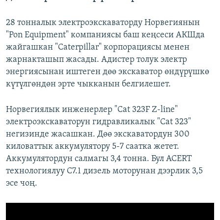
28 тонналык электроэкскаваторду Норвегиянын
"Pon Equipment" компаниясы баш кеңсеси АКШда
жайгашкан "Caterpillar" корпорациясы менен
жарнакташып жасады. Адистер толук электр
энергиясынан иштеген дөө экскаватор өндүрүшкө
күтүлгөндөн эрте чыкканын белгилешет.
Норвегиялык инженерлер "Cat 323F Z-line"
электроэкскаваторун гидравликалык "Cat 323"
негизинде жасашкан. Дөө экскаватордун 300
киловаттык аккумулятору 5-7 саатка жетет.
Аккумулятордун салмагы 3,4 тонна. Бул ACERT
технологиялуу C7.1 дизель моторунан дээрлик 3,5
эсе чоң.