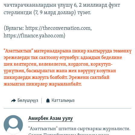
чачтарачканалардын үлүшү 6, 2 миллиард фунт
стерлингди (7, 9 млрд доллар) түзөт.
(Булагы: https://theconversation.com,
https://finance.yahoo.com)
"Азаттыктын" материалдарына пикир калтырууда төмөнкү
эрежелерди так сактоону өтүнөбүз: адамдын беделине
шек келтирген, келекелеген, кордогон, коркутуп-
үркүткөн, басмырлаган жана жек көрүүнү козуткан
пикирлерди жазууга болбойт. Эрежени сактабай
жазылган пикирлер жарыяланбайт.
Бөлүшүңүз
Катталыңыз
Амирбек Азам уулу
"Азаттыктын" штаттан сырткаркы журналисти.