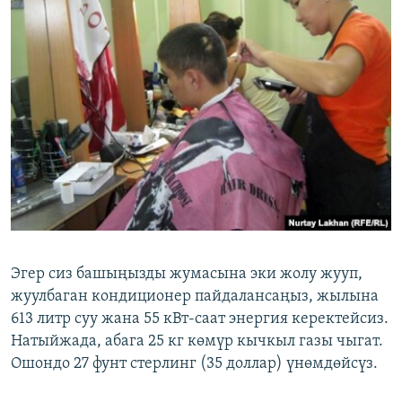
Эгер сиз башыңызды жумасына эки жолу жууп,
жуулбаган кондиционер пайдалансаңыз, жылына
613 литр суу жана 55 кВт-саат энергия керектейсиз.
Натыйжада, абага 25 кг көмүр кычкыл газы чыгат.
Ошондо 27 фунт стерлинг (35 доллар) үнөмдөйсүз.