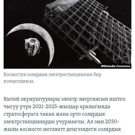
Космостук солярдык электростанциянын бир
концепциясы.
Кытай окумуштуулары электр энергиясын иштеп
чыгуу үчүн 2021-2025-жылдар аралыгында
стратосферага чакан жана орто солярдык
электрстанцияларды учурмакчы. Ал эми 2030-
жылы космосто мегаватт деңгээлдеги солярдык