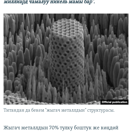
миллиард чамалуу никель мамы бар”.
Титандан да бекем "жыгач металлдын" структурасы.
Жыгач металлдын 70% тулку боштук же көңдөй