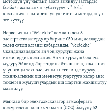
мотордун үнү чыпайт, абага зыяндуу заттарды
бөлбөйт жана анын кубаттуулугу "Tesla"
компаниясы чыгарган ушул типтеги мотордон үч
эсе күчтүү.
Норвегиянын "Veidekke" компаниясы 8
электрэкскаваторду ар бирине 650 миң доллардан
төлөп сатып алганы кабарланды. "Veidekke"
Скандинавиядагы эң чоң курулуш жана
инженердик компания. Анын курулуш боюнча
мүдүрү Эйвинд Ларсендин айтышынча, компания
үчүн жаңы технологиянын негизинде курулуш
техникасынын иш мөөнөтүн узартууга катар аны
тейлеген жумушчулардын иш шартын жакшыртуу
маанилүү.
Мындай бир электрэкскаватор атмосферага
көмүртектин кош кычкылын (CO2) бөлүүнү 52