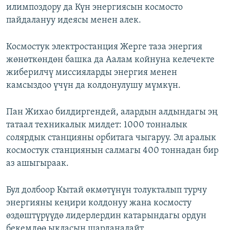
илимпоздору да Күн энергиясын космосто
пайдалануу идеясы менен алек.
Космостук электростанция Жерге таза энергия
жөнөткөндөн башка да Аалам койнуна келечекте
жиберилчү миссияларды энергия менен
камсыздоо үчүн да колдонулушу мүмкүн.
Пан Жихао билдиргендей, алардын алдындагы эң
татаал техникалык милдет: 1000 тонналык
солярдык станцияны орбитага чыгаруу. Эл аралык
космостук станциянын салмагы 400 тоннадан бир
аз ашыгыраак.
Бул долбоор Кытай өкмөтүнүн толукталып турчу
энергияны кеңири колдонуу жана космосту
өздөштүрүүдө лидерлердин катарындагы ордун
бекемдөө ыкласын шарданалайт.