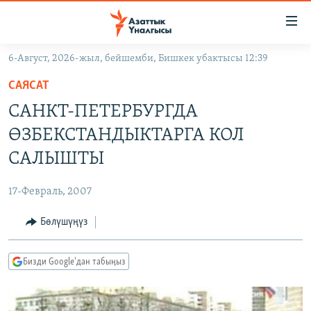
Линктер
Мазмунга
өтүңүз
6-Август, 2026-жыл, бейшемби, Бишкек убактысы 12:39
Навигацияга
ЖАҢЫЛЫКТАР
өтүңүз
САЯСАТ
КЫРГЫЗСТАН
Издөөгө
САНКТ-ПЕТЕРБУРГДА
салыңыз
ДҮЙНӨ
КЫРГЫЗСТАН
ӨЗБЕКСТАНДЫКТАРГА КОЛ
УКРАИНА
САЯСАТ
ДҮЙНӨ
САЛЫШТЫ
АТАЙЫН ИЛИКТӨӨ
ЭКОНОМИКА
БОРБОР АЗИЯ
17-Февраль, 2007
ТВ ПРОГРАММАЛАР
МАДАНИЯТ
Бөлүшүңүз
ПОДКАСТ
БҮГҮН АЗАТТЫКТА
ӨЗГӨЧӨ ПИКИР
ЭКСПЕРТТЕР ТАЛДАЙТ
Бизди Google'дан табыңыз
БИЗ ЖАНА ДҮЙНӨ
Русский
ДАНИСТЕ