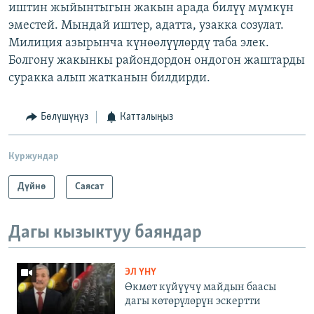
иштин жыйынтыгын жакын арада билүү мүмкүн
эместей. Мындай иштер, адатта, узакка созулат.
Милиция азырынча күнөөлүүлөрдү таба элек.
Болгону жакынкы райондордон ондогон жаштарды
суракка алып жатканын билдирди.
Бөлүшүңүз
Катталыңыз
Куржундар
Дүйнө
Саясат
Дагы кызыктуу баяндар
ЭЛ ҮНҮ
Өкмөт күйүүчү майдын баасы
дагы көтөрүлөрүн эскертти