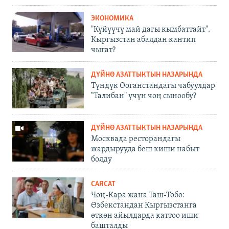
ЭКОНОМИКА
"Күйүүчү май дагы кымбаттайт".
Кыргызстан абалдан кантип
чыгат?
ДҮЙНӨ АЗАТТЫКТЫН НАЗАРЫНДА
Түндүк Ооганстандагы чабуулдар
"Талибан" үчүн чоң сынообу?
ДҮЙНӨ АЗАТТЫКТЫН НАЗАРЫНДА
Москвада ресторандагы
жардырууда беш киши набыт
болду
САЯСАТ
Чоң-Кара жана Таш-Төбө:
Өзбекстандан Кыргызстанга
өткөн айылдарда каттоо иши
башталды