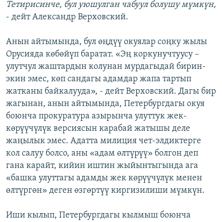
Тетирисинче, бул уюшулган чабуул болушу мүмкүн,
- дейт Александр Верховский.
Анын айтымында, бул өңдүү окуялар соңку жылы
Орусияда көбөйүп баратат. «Эң коркунучтуусу –
улутчул жаштардын колунан мурдагыдай бирин-
экин эмес, көп сандагы адамдар жапа тартып
жатканы байкалууда», - дейт Верховский. Дагы бир
жагынан, анын айтымында, Петербургдагы окуя
боюнча прокуратура азырынча улуттук жек-
көрүүчүлүк версиясын карабай жатышы деле
жаңылык эмес. Адатта милиция чет-элдиктерге
кол салуу болсо, аны «адам өлтүрүү» болгон деп
гана карайт, кийин иштин жыйынтыгында ага
«башка улуттагы адамды жек көрүүчүлүк менен
өлтүргөн» деген өзгөртүү киргизилиши мүмкүн.
Иши кылып, Петербургдагы кылмыш боюнча