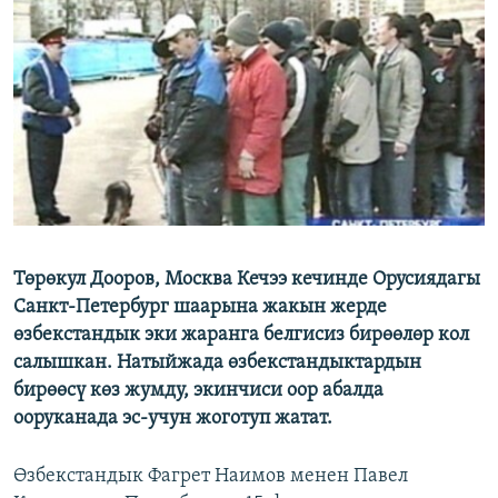
ОНЛАЙН ШЕРИНЕ
ЭЖЕ-СИҢДИЛЕР
АЗАТТЫК+
ЫҢГАЙСЫЗ СУРООЛОР
ЭЕ/АРнун бардык сайттары
Төрөкул Дооров, Москва Кечээ кечинде Орусиядагы
Санкт-Петербург шаарына жакын жерде
өзбекстандык эки жаранга белгисиз бирөөлөр кол
салышкан. Натыйжада өзбекстандыктардын
бирөөсү көз жумду, экинчиси оор абалда
ооруканада эс-учун жоготуп жатат.
Өзбекстандык Фагрет Наимов менен Павел