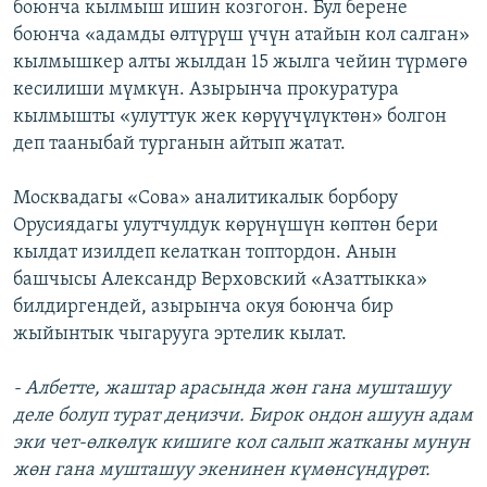
боюнча кылмыш ишин козгогон. Бул берене
боюнча «адамды өлтүрүш үчүн атайын кол салган»
кылмышкер алты жылдан 15 жылга чейин түрмөгө
кесилиши мүмкүн. Азырынча прокуратура
кылмышты «улуттук жек көрүүчүлүктөн» болгон
деп тааныбай турганын айтып жатат.
Москвадагы «Сова» аналитикалык борбору
Орусиядагы улутчулдук көрүнүшүн көптөн бери
кылдат изилдеп келаткан топтордон. Анын
башчысы Александр Верховский «Азаттыкка»
билдиргендей, азырынча окуя боюнча бир
жыйынтык чыгарууга эртелик кылат.
- Албетте, жаштар арасында жөн гана мушташуу
деле болуп турат деңизчи. Бирок ондон ашуун адам
эки чет-өлкөлүк кишиге кол салып жатканы мунун
жөн гана мушташуу экенинен күмөнсүндүрөт.