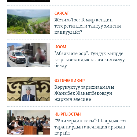
САЯСАТ
Жетим-Тоо: Темир кендин
тегерегиндеги талкуу эмнени
каңкуулайт?
КООМ
"Абалы өтө оор". Түндүк Кипрде
кыргызстандык кызга кол салуу
болду
ӨЗГӨЧӨ ПИКИР
Көрүнүктүү тарыхнаамачы
Жаныбек Жакыпбековдун
жаркын элесине
КЫРГЫЗСТАН
"75чилердин каты": Шаардык сот
тараптардын апелляция арызын
карайт