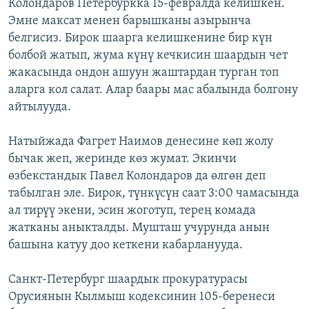
Колондаров Петербуркка 15-февралда келишкен.
Эмне максат менен барышканы азырынча
белгисиз. Бирок шаарга келишкенине бир күн
болбой жатып, жума күнү кечкисин шаардын чет
жакасында ондон ашуун жаштардан турган топ
аларга кол салат. Алар баары мас абалында болгону
айтылууда.
Натыйжада Фагрет Наимов денесине көп жолу
бычак жеп, жеринде көз жумат. Экинчи
өзбекстандык Павел Колондаров да өлгөн деп
табылган эле. Бирок, түнкүсүн саат 3:00 чамасында
ал тирүү экени, эсин жоготуп, терең комада
жатканы аныкталды. Мушташ учурунда анын
башына катуу доо кеткени кабарланууда.
Санкт-Петербург шаардык прокуратурасы
Орусиянын Кылмыш кодексинин 105-беренеси