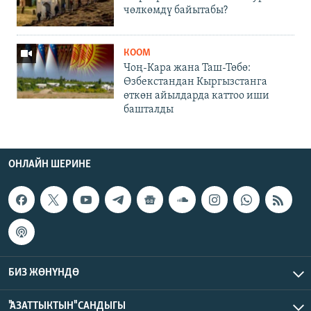
чөлкөмдү байытабы?
КООМ
Чоң-Кара жана Таш-Төбө:
Өзбекстандан Кыргызстанга
өткөн айылдарда каттоо иши
башталды
ОНЛАЙН ШЕРИНЕ
БИЗ ЖӨНҮНДӨ
"АЗАТТЫКТЫН" САНДЫГЫ