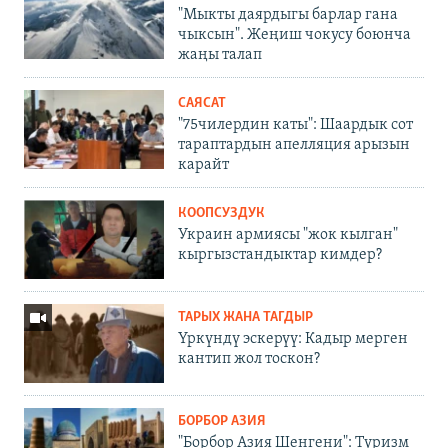
"Мыкты даярдыгы барлар гана
чыксын". Жеңиш чокусу боюнча
жаңы талап
САЯСАТ
"75чилердин каты": Шаардык сот
тараптардын апелляция арызын
карайт
КООПСУЗДУК
Украин армиясы "жок кылган"
кыргызстандыктар кимдер?
ТАРЫХ ЖАНА ТАГДЫР
Үркүндү эскерүү: Кадыр мерген
кантип жол тоскон?
БОРБОР АЗИЯ
"Борбор Азия Шенгени": Туризм