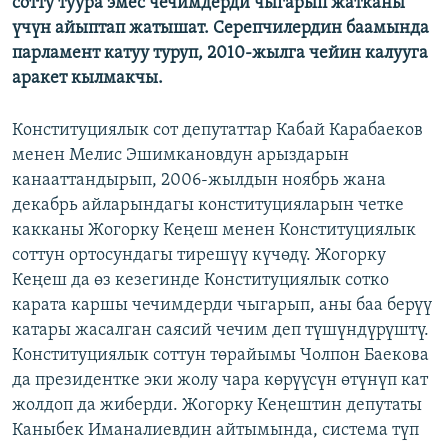
сотту туура эмес чечимдерди чыгарып жатканы
үчүн айыптап жатышат. Серепчилердин баамында
парламент катуу туруп, 2010-жылга чейин калууга
аракет кылмакчы.
Конституциялык сот депутаттар Кабай Карабаеков
менен Мелис Эшимкановдун арыздарын
канааттандырып, 2006-жылдын ноябрь жана
декабрь айларындагы конституцияларын четке
какканы Жогорку Кеңеш менен Конституциялык
соттун ортосундагы тирешүү күчөдү. Жогорку
Кеңеш да өз кезегинде Конституциялык сотко
карата каршы чечимдерди чыгарып, аны баа берүү
катары жасалган саясий чечим деп түшүндүрүштү.
Конституциялык соттун төрайымы Чолпон Баекова
да президентке эки жолу чара көрүүсүн өтүнүп кат
жолдоп да жиберди. Жогорку Кеңештин депутаты
Каныбек Иманалиевдин айтымында, система түп