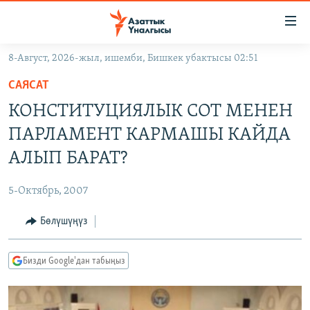
Линктер
Мазмунга
өтүңүз
8-Август, 2026-жыл, ишемби, Бишкек убактысы 02:51
Навигацияга
ЖАҢЫЛЫКТАР
өтүңүз
САЯСАТ
КЫРГЫЗСТАН
Издөөгө
КОНСТИТУЦИЯЛЫК СОТ МЕНЕН
салыңыз
ДҮЙНӨ
КЫРГЫЗСТАН
ПАРЛАМЕНТ КАРМАШЫ КАЙДА
УКРАИНА
САЯСАТ
ДҮЙНӨ
АЛЫП БАРАТ?
АТАЙЫН ИЛИКТӨӨ
ЭКОНОМИКА
БОРБОР АЗИЯ
5-Октябрь, 2007
ТВ ПРОГРАММАЛАР
МАДАНИЯТ
Бөлүшүңүз
ПОДКАСТ
БҮГҮН АЗАТТЫКТА
ӨЗГӨЧӨ ПИКИР
ЭКСПЕРТТЕР ТАЛДАЙТ
Бизди Google'дан табыңыз
БИЗ ЖАНА ДҮЙНӨ
Русский
ДАНИСТЕ