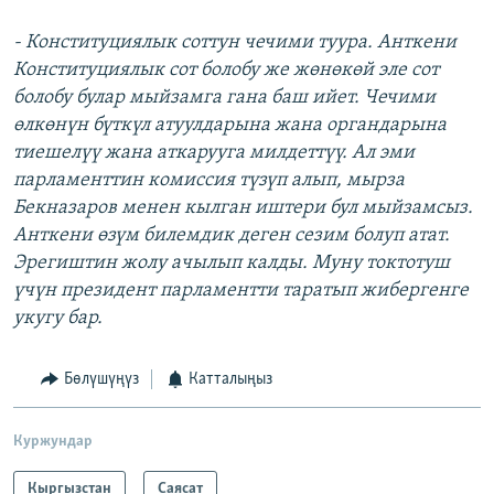
- Конституциялык соттун чечими туура. Анткени
Конституциялык сот болобу же жөнөкөй эле сот
болобу булар мыйзамга гана баш ийет. Чечими
өлкөнүн бүткүл атуулдарына жана органдарына
тиешелүү жана аткарууга милдеттүү. Ал эми
парламенттин комиссия түзүп алып, мырза
Бекназаров менен кылган иштери бул мыйзамсыз.
Анткени өзүм билемдик деген сезим болуп атат.
Эрегиштин жолу ачылып калды. Муну токтотуш
үчүн президент парламентти таратып жибергенге
укугу бар.
Бөлүшүңүз
Катталыңыз
Куржундар
Кыргызстан
Саясат