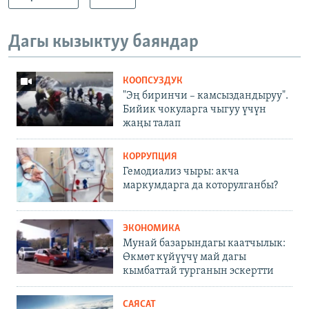
Дагы кызыктуу баяндар
КООПСУЗДУК
"Эң биринчи – камсыздандыруу".
Бийик чокуларга чыгуу үчүн
жаңы талап
КОРРУПЦИЯ
Гемодиализ чыры: акча
маркумдарга да которулганбы?
ЭКОНОМИКА
Мунай базарындагы каатчылык:
Өкмөт күйүүчү май дагы
кымбаттай турганын эскертти
САЯСАТ