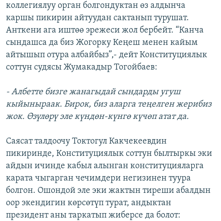
коллегиялуу орган болгондуктан өз алдынча
каршы пикирин айтуудан сактанып турушат.
Анткени ага иштөө эрежеси жол бербейт. “Канча
сындашса да биз Жогорку Кеңеш менен кайым
айтышып отура албайбыз”,- дейт Конституциялык
соттун судясы Жумакадыр Тогойбаев:
- Албетте бизге жанагыдай сындарды угуш
кыйыныраак. Бирок, биз аларга теңелген жерибиз
жок. Өзүлөрү эле күндөн-күнгө күчөп атат да.
Саясат талдоочу Токтогул Какчекеевдин
пикиринде, Конституциялык соттун былтыркы эки
айдын ичинде кабыл алынган конституцияларга
карата чыгарган чечимдери негизинен туура
болгон. Ошондой эле эки жактын тиреши абалдын
оор экендигин көрсөтүп турат, андыктан
президент аны таркатып жиберсе да болот: