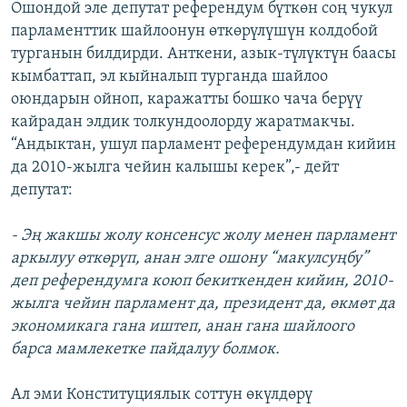
Ошондой эле депутат референдум бүткөн соң чукул
парламенттик шайлоонун өткөрүлүшүн колдобой
турганын билдирди. Анткени, азык-түлүктүн баасы
кымбаттап, эл кыйналып турганда шайлоо
оюндарын ойноп, каражатты бошко чача берүү
кайрадан элдик толкундоолорду жаратмакчы.
“Андыктан, ушул парламент референдумдан кийин
да 2010-жылга чейин калышы керек”,- дейт
депутат:
- Эң жакшы жолу консенсус жолу менен парламент
аркылуу өткөрүп, анан элге ошону “макулсуңбу”
деп референдумга коюп бекиткенден кийин, 2010-
жылга чейин парламент да, президент да, өкмөт да
экономикага гана иштеп, анан гана шайлоого
барса мамлекетке пайдалуу болмок.
Ал эми Конституциялык соттун өкүлдөрү