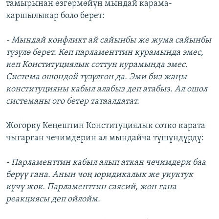
тамырынан өзгөрмөйүн мындай карама-
каршылыкар боло берет:
- Мындай конфликт ай сайынбы же жума сайынбы
түзүлө берет. Кеп парламенттин курамында эмес,
кеп Конституциялык соттун курамында эмес.
Система ошондой түзүлгөн да. Эми биз жаңы
конституцияны кабыл алабыз деп атабыз. Ал ошол
системаны ого бетер татаалдатат.
Жогорку Кеңештин Конституциялык сотко карата
чыгарган чечимдерин ал мындайча түшүндүрдү:
- Парламенттин кабыл алып аткан чечимдери баа
берүү гана. Анын чоң юридикалык же укуктук
күчү жок. Парламенттин саясий, жөн гана
реакциясы деп ойлойм.