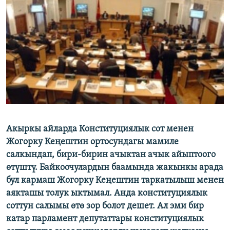
ОНЛАЙН ШЕРИНЕ
ЭЖЕ-СИҢДИЛЕР
АЗАТТЫК+
ЫҢГАЙСЫЗ СУРООЛОР
ЭЕ/АРнун бардык сайттары
Акыркы айларда Конституциялык сот менен
Жогорку Кеңештин ортосундагы мамиле
салкындап, бири-бирин ачыктан ачык айыптоого
өтүштү. Байкоочулардын баамында жакынкы арада
бул кармаш Жогорку Кеңештин таркатылыш менен
аякташы толук ыктымал. Анда конституциялык
соттун салымы өтө зор болот дешет. Ал эми бир
катар парламент депутаттары конституциялык