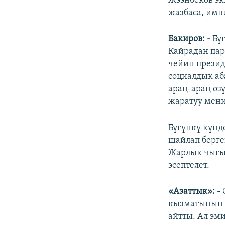
Жээнбеков эк
жазбаса, имп
Бакиров: -
Бү
Кайрадан пар
чейин презид
социалдык аб
араң-араң өз
жаратуу мени
Бүгүнкү күнд
шайлап берге
Жарлык чыгып
эсептелет.
«Азаттык»: -
кызматынын м
айтты. Ал эм