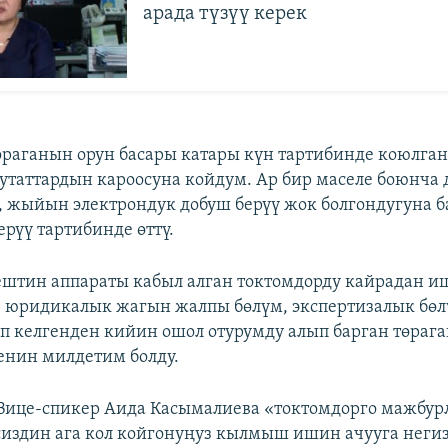
арада түзүү керек
өраганын орун басары катары күн тартибинде коюлган
утаттардын кароосуна койдум. Ар бир маселе боюнча 
 жыйын электрондук добуш берүү жок болгондугуна 
ерүү тартибинде өттү.
штин аппараты кабыл алган токтомдорду кайрадан и
, юридикалык жагын жалпы бөлүм, экспертизалык бөл
п келгенден кийин ошол отурумду алып барган төраг
енин милдетим болду.
Вице-спикер Аида Касымалиева «токтомдорго мажбур
сиздин ага кол койгонуңуз кылмыш ишин ачууга негиз