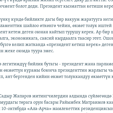
и-үч күндө арызын жазып бергенге даяр деп айтты. Өз
ичмент болот деди. Президент кызматтан кетиши кер
гүнкү күндө бийликте дагы бир вакуум жаратууга неги
ламенттик шайлоо өткөнгө чейин, өкмөт толук иштей
ент кетем деген оюнан кайтып турушу керек. Ар бир 
алга, экономикага, саясий кырдаалга таасир этет. Ош
үбүзгө келип жатканда «президент кетиш керек» деге
н жеке оюмда туура эмес.
ө легитимдүү бийлик бутагы - президент жана парламе
н өкмөттүн курамы боюнча президенттин жарлыгы чы
, ант бергенден кийин өкмөт толуккандуу өкмөттүн 
Садыр Жапаров митингчилердин алдында сүйлөгөндө
урдагы төрага орун басары Райымбек Матраимов кам
и 10-октябрда «Ала-Арча» мамлекеттик резиденциясы