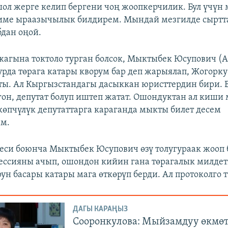
шол жерге келип бергени чоң жоопкерчилик. Бул үчүн
име ыраазычылык билдирем. Мындай мезгилде сыртта
бдан оңой.
гына токтоло турган болсок, Мыктыбек Юсупович (А
чурда төрага катары кворум бар деп жарыялап, Жогорк
ы. Ал Кыргызстандагы дасыккан юристтердин бири.
гон, депутат болуп иштеп жатат. Ошондуктан ал киш
өпчүлүк депутаттарга караганда мыкты билет десем
м.
еси боюнча Мыктыбек Юсупович өзү толугураак жооп 
ессияны ачып, ошондон кийин гана төрагалык милде
ун басары катары мага өткөрүп берди. Ал протоколго т
ДАГЫ КАРАҢЫЗ
Сооронкулова: Мыйзамдуу өкмөт