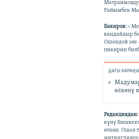
Матраимовду 
Райымбек Мат
Бакиров: -
Ме
кандайдыр би
Ошондой эле 
пикирин билб
ДАГЫ КАРАҢЫ
Мадумар
өлкөнү 
Редакциядан
күнү Бишкек
өткөн. Ошол 
митингчилер 