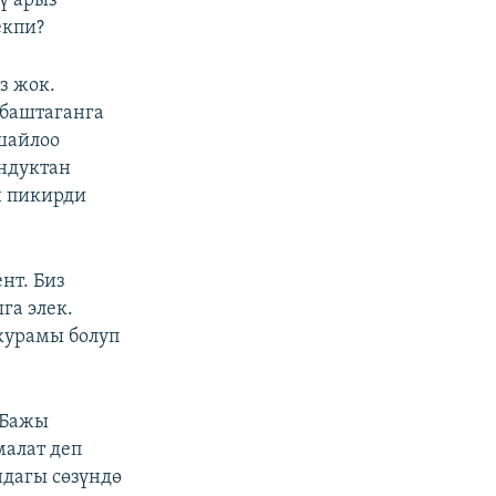
ү арыз
екпи?
з жок.
 баштаганга
шайлоо
ондуктан
н пикирди
нт. Биз
га элек.
курамы болуп
 Бажы
алат деп
ндагы сөзүндө