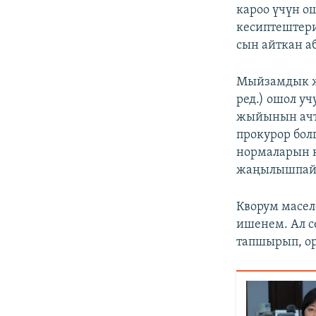
кароо үчүн о
кесиптештер
сын айткан а
Мыйзамдык жа
ред.) ошол у
жыйынын ачт
прокурор бол
нормаларын к
жаңылышпай
Кворум масел
ишенем. Ал с
тапшырып, ор