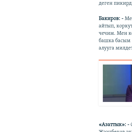
деген пикирди
Бакиров: -
Ме
айтып, корку
чечим. Мен к
башка басым 
алууга милдет
«Азаттык»: -