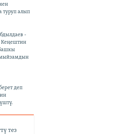
 мен
 туруп алып
бдылдаев -
у Кеңештин
 Башкы
и мыйзамдын
берет деп
тин
үштү.
тү тез