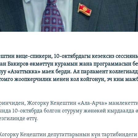
штин вице-спикери, 10-октябрдагы кезексиз сессиян
ан Бакиров өкмөттүн курамын жана программасын б
луу «Азаттыкка» маек берди. Ал парламент коллегиал
томго жоопкерчилик менен кол койгонун, эч ким маж
ринчиден, Жогорку Кеңештин «Ала-Арча» мамлекетт
нда 10-октябрда болгон отуруму жөнөкөй кырдаалда ө
езгилинде өттү.
Жогорку Кеңештин депутаттарынын күн тартибиндеги