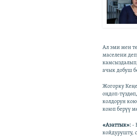
Ал эми мен т
маселени деп
камсыздалып,
ачык добуш б
Жогорку Кеңе
оңдоп-түздөп
колдорун кою
коюп берүү м
«Азаттык»:
- 
койдурушту, 