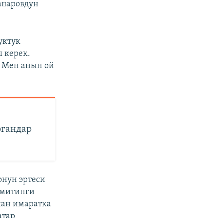
апаровдун
уктук
 керек.
. Мен анын ой
ргандар
онун эртеси
 митинги
кан имаратка
атар