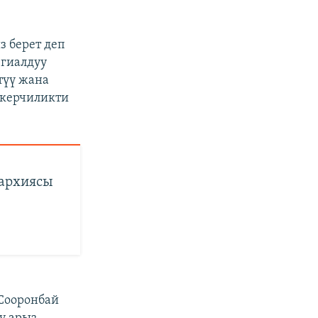
 берет деп
егиалдуу
түү жана
пкерчиликти
нархиясы
Сооронбай