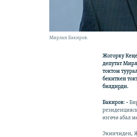
Мирлан Бакиров.
Жогорку Кеңе
депутат Мирл
токтом туура
бекиткен ток
билдирди.
Бакиров: -
Би
резиденциясы
өзгөчө абал м
Экинчиден, 