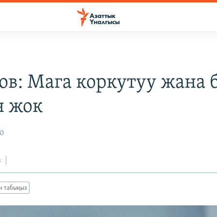
ов: Мага коркутуу жана 
н жок
20
з
ан табыңыз