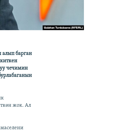
ы алып барган
екиткен
дуу чечимин
бурлабаганын
ик
ткөн жок. Ал
 маселени