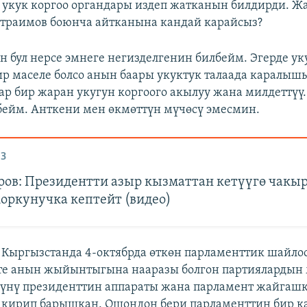
укук коргоо органдары издеп жатканын билдирди. Ж
раимов боюнча айтканына кандай карайсыз?​
н бул нерсе эмнеге негизделгенин билбейм. Эгерде ук
р маселе болсо анын баары укуктук талаада каралышы
ар бир жаран укугун коргоого акылуу жана милдеттүү
ейм. Анткени мен өкмөттүн мүчөсү эмесмин.
З
ов: Президентти азыр кызматтан кетүүгө чакы
коркунучка кептейт (видео)
:
Кыргызстанда 4-октябрда өткөн парламенттик шайло
те анын жыйынтыгына нааразы болгон партиялардын
түнү президенттин аппараты жана парламент жайгаш
кирип барышкан. Ошондон бери парламенттин бир к