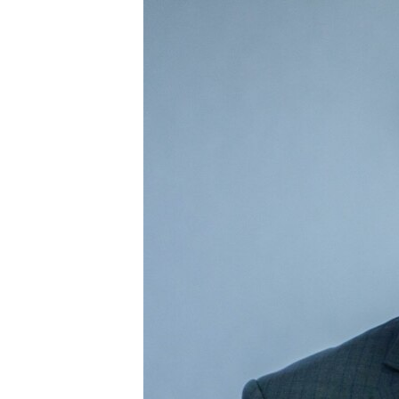
ЭЖЕ-СИҢДИЛЕР
АЗАТТЫК+
ЫҢГАЙСЫЗ СУРООЛОР