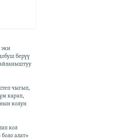
 эки
добуш берүү
байланыштуу
штеп чыгып,
үм карап,
анын колун
лап кол
 боло алат»