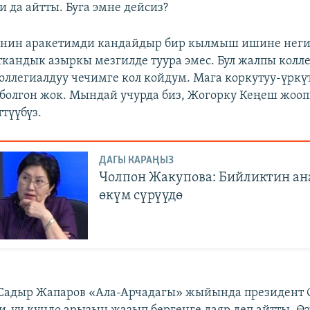
 да айтты. Буга эмне дейсиз?
нин аракетимди кандайдыр бир кылмыш ишине негиз
ткандык азыркы мезгилде туура эмес. Бул жалпы колл
оллегиалдуу чечимге кол койдум. Мага коркутуу-үркү
болгон жок. Мындай учурда биз, Жогорку Кеңеш жоо
түүбүз.
ДАГЫ КАРАҢЫЗ
Чолпон Жакупова: Бийликтин а
өкүм сүрүүдө
Садыр Жапаров «Ала-Арчадагы» жыйында президент 