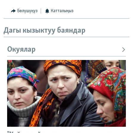
Бөлүшүңүз
Катталыңыз
Дагы кызыктуу баяндар
Окуялар