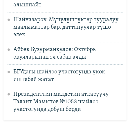
алышпайт
Шайназаров: Мүчүлүштүктөр тууралуу
маалыматтар бар, даттануулар түшө
элек
Айбек Бузурманкулов: Октябрь
окуяларынан эл сабак алды
БГУдагы шайлоо участогунда үкөк
иштебей жатат
Президенттин милдетин аткаруучу
Талант Мамытов №1053 шайлоо
участогунда добуш берди