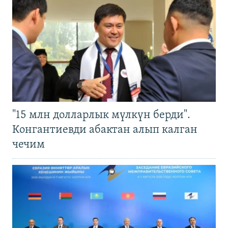
"15 млн долларлык мүлкүн берди".
Конгантиевди абактан алып калган
чечим