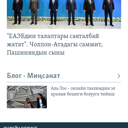
"ЕАЭБдин талаптары сакталбай
жатат". Чолпон-Атадагы саммит,
Пашиняндын сыны
Блог - Миңсанат
Ала-Тоо – онлайн таалимдин эл
аралык бешиги болууга тийиш