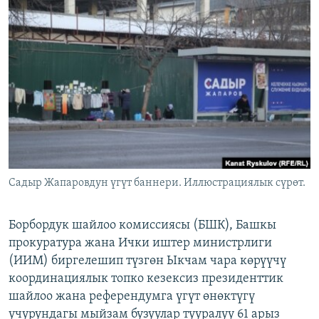
ОНЛАЙН ШЕРИНЕ
ЭЖЕ-СИҢДИЛЕР
АЗАТТЫК+
ЫҢГАЙСЫЗ СУРООЛОР
ЭЕ/АРнун бардык сайттары
Садыр Жапаровдун үгүт баннери. Иллюстрациялык сүрөт.
Борбордук шайлоо комиссиясы (БШК), Башкы
прокуратура жана Ички иштер министрлиги
(ИИМ) биргелешип түзгөн Ыкчам чара көрүүчү
координациялык топко кезексиз президенттик
шайлоо жана референдумга үгүт өнөктүгү
учурундагы мыйзам бузуулар тууралуу 61 арыз