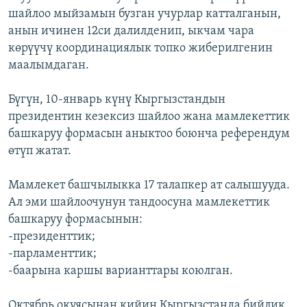
шайлоо мыйзамын бузган учурлар катталганын,
анын ичинен 12си далилденип, ыкчам чара
көрүүчү координациялык топко жиберилгенин
маалымдаган.
Бүгүн, 10-январь күнү Кыргызстандын
президентин кезексиз шайлоо жана мамлекеттик
башкаруу формасын аныктоо боюнча референдум
өтүп жатат.
Мамлекет башчылыкка 17 талапкер ат салышууда.
Ал эми шайлоочунун тандоосуна мамлекеттик
башкаруу формасынын:
-президенттик;
-парламенттик;
-баарына каршы варианттары коюлган.
Октябрь окуясынан кийин Кыргызстанда бийлик