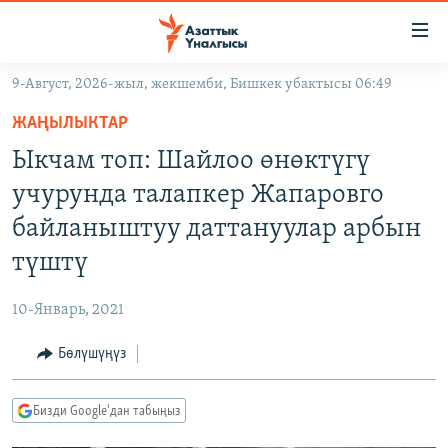
Линктер
Мазмунга
өтүңүз
9-Август, 2026-жыл, жекшемби, Бишкек убактысы 06:49
Навигацияга
ЖАҢЫЛЫКТАР
өтүңүз
ЖАҢЫЛЫКТАР
КЫРГЫЗСТАН
Издөөгө
Ыкчам топ: Шайлоо өнөктүгү
салыңыз
ДҮЙНӨ
КЫРГЫЗСТАН
учурунда талапкер Жапаровго
УКРАИНА
САЯСАТ
ДҮЙНӨ
байланыштуу даттануулар арбын
АТАЙЫН ИЛИКТӨӨ
ЭКОНОМИКА
БОРБОР АЗИЯ
түштү
ТВ ПРОГРАММАЛАР
МАДАНИЯТ
10-Январь, 2021
ПОДКАСТ
БҮГҮН АЗАТТЫКТА
Бөлүшүңүз
ӨЗГӨЧӨ ПИКИР
ЭКСПЕРТТЕР ТАЛДАЙТ
БИЗ ЖАНА ДҮЙНӨ
Русский
Бизди Google'дан табыңыз
ДАНИСТЕ