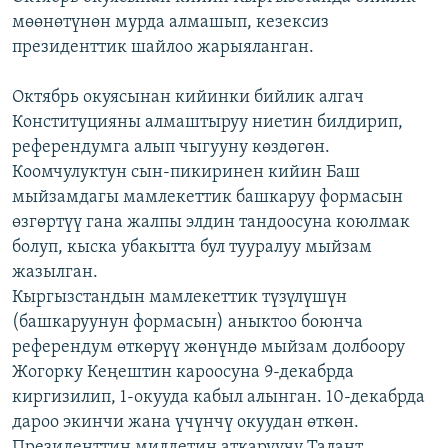
мөөнөтүнөн мурда алмашып, кезексиз
президенттик шайлоо жарыяланган.
Октябрь окуясынан кийинки бийлик алгач
Конституцияны алмаштыруу ниетин билдирип,
референдумга алып чыгууну көздөгөн.
Коомчулуктун сын-пикиринен кийин Баш
мыйзамдагы мамлекеттик башкаруу формасын
өзгөртүү гана жалпы элдин тандоосуна коюлмак
болуп, кыска убакытта бул тууралуу мыйзам
жазылган.
Кыргызстандын мамлекеттик түзүлүшүн
(башкаруунун формасын) аныктоо боюнча
референдум өткөрүү жөнүндө мыйзам долбоору
Жогорку Кеңештин кароосуна 9-декабрда
киргизилип, 1-окууда кабыл алынган. 10-декабрда
дароо экинчи жана үчүнчү окуудан өткөн.
Президенттин милдетин аткаруучу Талант