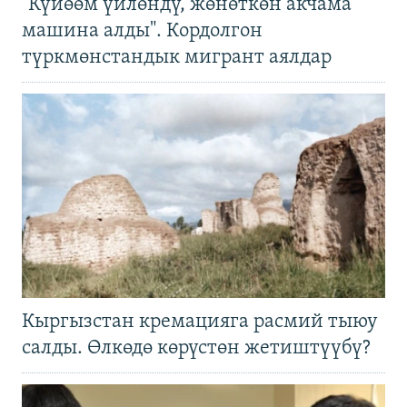
"Күйөөм үйлөндү, жөнөткөн акчама
машина алды". Кордолгон
түркмөнстандык мигрант аялдар
Кыргызстан кремацияга расмий тыюу
салды. Өлкөдө көрүстөн жетиштүүбү?