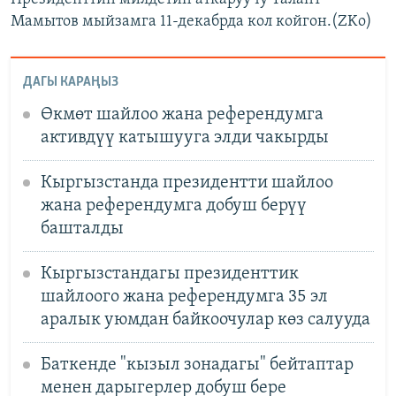
Мамытов мыйзамга 11-декабрда кол койгон.(ZKo)
ДАГЫ КАРАҢЫЗ
Өкмөт шайлоо жана референдумга
активдүү катышууга элди чакырды
Кыргызстанда президентти шайлоо
жана референдумга добуш берүү
башталды
Кыргызстандагы президенттик
шайлоого жана референдумга 35 эл
аралык уюмдан байкоочулар көз салууда
Баткенде "кызыл зонадагы" бейтаптар
менен дарыгерлер добуш бере