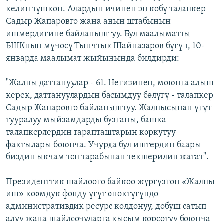
келип түшкөн. Алардын ичинен эң көбү талапкер
Садыр Жапаровго жана анын штабынын
ишмердигине байланыштуу. Бул маалыматты
БШКнын мүчөсү Тынчтык Шайназаров бүгүн, 10-
январда маалымат жыйынында билдирди:
"Жалпы даттануулар - 61. Негизинен, моюнга алыш
керек, даттануулардын басымдуу бөлүгү - талапкер
Садыр Жапаровго байланыштуу. Жалпысынан үгүт
тууралуу мыйзамдарды бузганы, башка
талапкерлердин тарапташтарын коркутуу
фактылары боюнча. Учурда бул иштердин баары
биздин ыкчам топ тарабынан текшерилип жатат".
Президенттик шайлоого байкоо жүргүзгөн «Жалпы
иш» коомдук фонду үгүт өнөктүгүндө
административдик ресурс колдонуу, добуш сатып
алуу жана шайлоочуларга кысым көрсөтүү боюнча