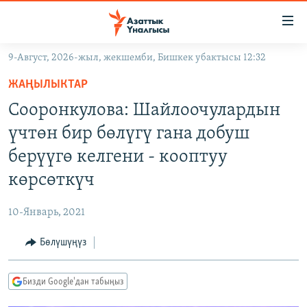
Линктер
Мазмунга
өтүңүз
9-Август, 2026-жыл, жекшемби, Бишкек убактысы 12:32
Навигацияга
ЖАҢЫЛЫКТАР
өтүңүз
ЖАҢЫЛЫКТАР
КЫРГЫЗСТАН
Издөөгө
Сооронкулова: Шайлоочулардын
салыңыз
ДҮЙНӨ
КЫРГЫЗСТАН
үчтөн бир бөлүгү гана добуш
УКРАИНА
САЯСАТ
ДҮЙНӨ
берүүгө келгени - кооптуу
АТАЙЫН ИЛИКТӨӨ
ЭКОНОМИКА
БОРБОР АЗИЯ
көрсөткүч
ТВ ПРОГРАММАЛАР
МАДАНИЯТ
10-Январь, 2021
ПОДКАСТ
БҮГҮН АЗАТТЫКТА
Бөлүшүңүз
ӨЗГӨЧӨ ПИКИР
ЭКСПЕРТТЕР ТАЛДАЙТ
БИЗ ЖАНА ДҮЙНӨ
Русский
Бизди Google'дан табыңыз
ДАНИСТЕ