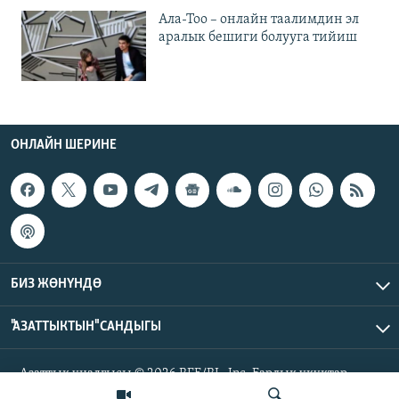
Ала-Тоо – онлайн таалимдин эл
аралык бешиги болууга тийиш
ОНЛАЙН ШЕРИНЕ
БИЗ ЖӨНҮНДӨ
"АЗАТТЫКТЫН" САНДЫГЫ
Азаттык үналгысы © 2026 RFE/RL, Inc. Бардык укуктар
корголгон.