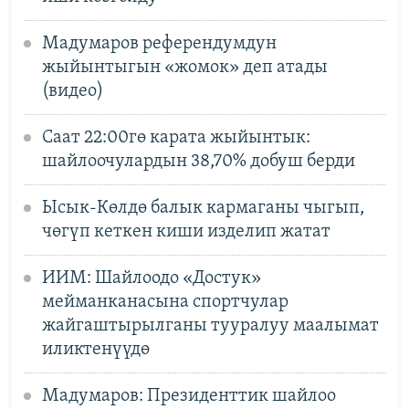
Мадумаров референдумдун
жыйынтыгын «жомок» деп атады
(видео)
Саат 22:00гө карата жыйынтык:
шайлоочулардын 38,70% добуш берди
Ысык-Көлдө балык кармаганы чыгып,
чөгүп кеткен киши изделип жатат
ИИМ: Шайлоодо «Достук»
мейманканасына спортчулар
жайгаштырылганы тууралуу маалымат
иликтенүүдө
Мадумаров: Президенттик шайлоо