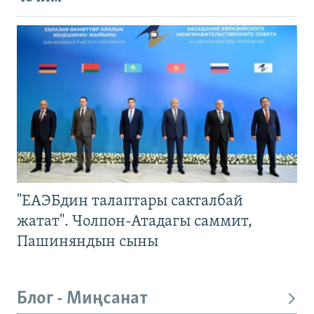
"ЕАЭБдин талаптары сакталбай
жатат". Чолпон-Атадагы саммит,
Пашиняндын сыны
Блог - Миңсанат