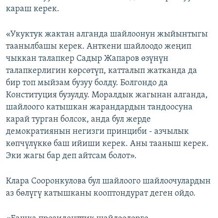
караш керек.
«Укуктук жактан алганда шайлоонун жыйынтыгы
таанылбашы керек. Анткени шайлоодо жеңип
чыккан талапкер Садыр Жапаров өзүнүн
талапкерлигин көрсөтүп, катталып жатканда да
бир топ мыйзам бузуу болду. Болгондо да
Конституция бузулду. Моралдык жагынан алганда,
шайлоого катышкан жарандардын тандоосуна
карай турган болсок, анда бул жерде
демократиянын негизги принциби - азчылык
көпчүлүккө баш ийиши керек. Аны тааныш керек.
Эки жагы бар деп айтсам болот».
Клара Сооронкулова бул шайлоого шайлоочулардын
аз бөлүгү катышканы кооптондурат деген ойдо.