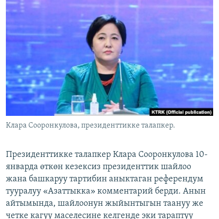
ОНЛАЙН ШЕРИНЕ
ЭЖЕ-СИҢДИЛЕР
АЗАТТЫК+
ЫҢГАЙСЫЗ СУРООЛОР
ЭЕ/АРнун бардык сайттары
Клара Сооронкулова, президенттикке талапкер.
Президенттикке талапкер Клара Сооронкулова 10-
январда өткөн кезексиз президенттик шайлоо
жана башкаруу тартибин аныктаган референдум
тууралуу «Азаттыкка» комментарий берди. Анын
айтымында, шайлоонун жыйынтыгын таануу же
четке кагуу маселесине келгенде эки тараптуу