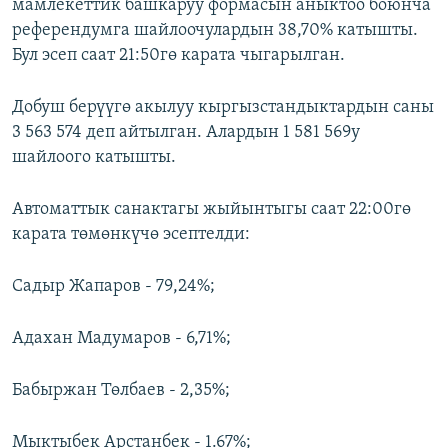
мамлекеттик башкаруу формасын аныктоо боюнча
референдумга шайлоочулардын 38,70% катышты.
Бул эсеп саат 21:50гө карата чыгарылган.
Добуш берүүгө акылуу кыргызстандыктардын саны
3 563 574 деп айтылган. Алардын 1 581 569у
шайлоого катышты.
Автоматтык санактагы жыйынтыгы саат 22:00гө
карата төмөнкүчө эсептелди:
Садыр Жапаров - 79,24%;
Адахан Мадумаров - 6,71%;
Бабыржан Төлбаев - 2,35%;
Мыктыбек Арстанбек - 1.67%;