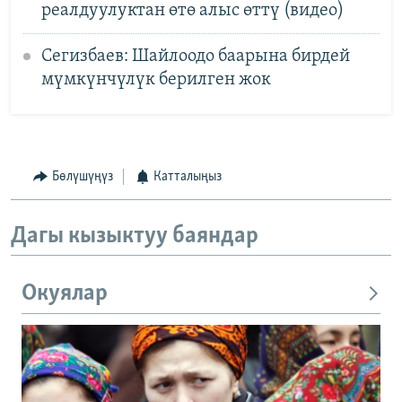
реалдуулуктан өтө алыс өттү (видео)
Сегизбаев: Шайлоодо баарына бирдей
мүмкүнчүлүк берилген жок
Бөлүшүңүз
Катталыңыз
Дагы кызыктуу баяндар
Окуялар