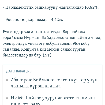
- Парламенттик башкарууну жактагандар 10,82%;
- Экөөнө тең каршылар - 4,42%.
Бул сандар улам жаңыланууда. Боршайком
төрайымы Нуржан Шайлдабекованын айтымында,
электрондук үкөктөгү добуштардын 96% көбү
саналды. Кошумча кол менен санай турган
бюллетендер да бар. (NT)
ДАГЫ КАРАҢЫЗ
Абакиров: Бийликке келген күчтөр үчүн
чыныгы күрөш алдыда
ИИМ: Шайлоо учурунда жети кылмыш
иши козголду