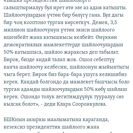
«Башка президенттик шайлоолорго
салыштырмалуу бул ирет өтө эле аз адам катышты.
Шайлоочулардын үчтөн бир бөлүгү гана. Бул дагы
бир чоң кооптоно турган көрсөткүч. Демек, 3,5
миллион шайлоочунун үчтөн экиси шайлоого
ишенбейт жана катышкысы келбейт. Өнүккөн
демократиялык мамлекеттерде шайлоочулардын
50% катышпаса, шайлоо жараксыз деп табылат.
Бирок, бизде андай талап жок. Ошол себептүү
канча шайлоочу келбесин, шайлоонун жыйынтыгы
чыга берет. Бирок биз бара-бара ушуга келишибиз
керек. Кандай болгондо да мамлекет башчысы боло
турган адамды шайлоочулардын 50% көбү шайлаш
керек. Ошондо толук легитимдүүлүк тууралуу сөз
кылсак болот», - деди Клара Сооронкулова.
БШКнын акыркы маалыматына караганда,
кезексиз президенттик шайлоого жана