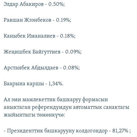
Элдар Абакиров - 0.50%;
Равшан Жээнбеков - 0.19%;
Каныбек Иманалиев - 0.18%;
Жеңишбек Байгуттиев - 0.09%;
Арстанбек Абдылдаев - 0.08%;
Баарына каршы - 1,34%.
Ал эми мамлекеттик башкаруу формасын
аныктаган референдумдун автоматтык санактагы
жыйынтыгы төмөнкүчө:
- Президенттик башкарууну колдогондор - 81,27% ;