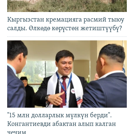
Кыргызстан кремацияга расмий тыюу
салды. Өлкөдө көрүстөн жетиштүүбү?
"15 млн долларлык мүлкүн берди".
Конгантиевди абактан алып калган
чечим