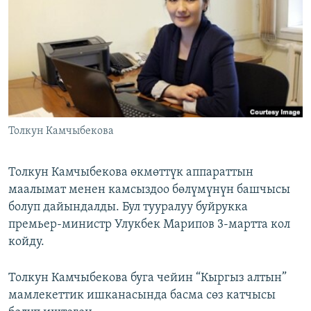
ОНЛАЙН ШЕРИНЕ
ЭЖЕ-СИҢДИЛЕР
АЗАТТЫК+
ЫҢГАЙСЫЗ СУРООЛОР
ЭЕ/АРнун бардык сайттары
Толкун Камчыбекова
Толкун Камчыбекова өкмөттүк аппараттын
маалымат менен камсыздоо бөлүмүнүн башчысы
болуп дайындалды. Бул тууралуу буйрукка
премьер-министр Улукбек Марипов 3-мартта кол
койду.
Толкун Камчыбекова буга чейин “Кыргыз алтын”
мамлекеттик ишканасында басма сөз катчысы