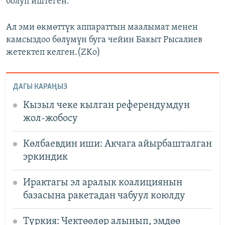
болуп иштеген.
Ал эми өкмөттүк аппараттын маалымат менен
камсыздоо бөлүмүн буга чейин Бакыт Рысалиев
жетектеп келген.(ZKo)
ДАГЫ КАРАҢЫЗ
Кызыл чеке кылган референдумдун
жол-жобосу
Көлбаевдин иши: Акчага айырбашталган
эркиндик
Ирактагы эл аралык коалициянын
базасына ракетадан чабуул коюлду
Түркия: Чектөөлөр алынып, эмдөө