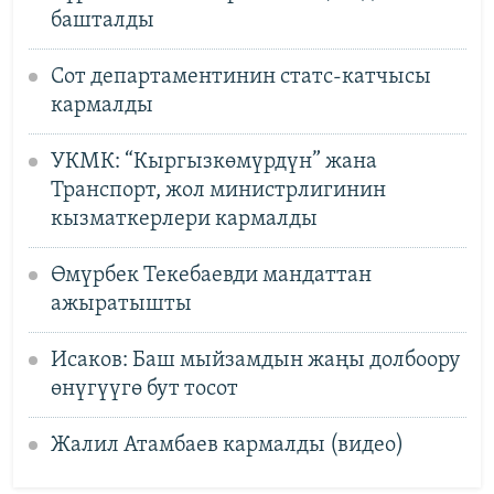
башталды
Сот департаментинин статс-катчысы
кармалды
УКМК: “Кыргызкөмүрдүн” жана
Транспорт, жол министрлигинин
кызматкерлери кармалды
Өмүрбек Текебаевди мандаттан
ажыратышты
Исаков: Баш мыйзамдын жаңы долбоору
өнүгүүгө бут тосот
Жалил Атамбаев кармалды (видео)