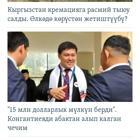
Кыргызстан кремацияга расмий тыюу
салды. Өлкөдө көрүстөн жетиштүүбү?
"15 млн долларлык мүлкүн берди".
Конгантиевди абактан алып калган
чечим