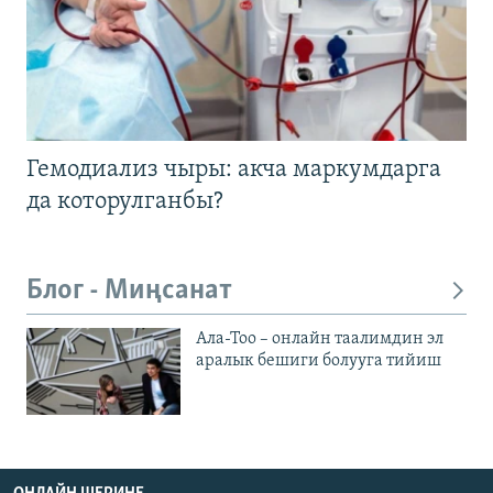
Гемодиализ чыры: акча маркумдарга
да которулганбы?
Блог - Миңсанат
Ала-Тоо – онлайн таалимдин эл
аралык бешиги болууга тийиш