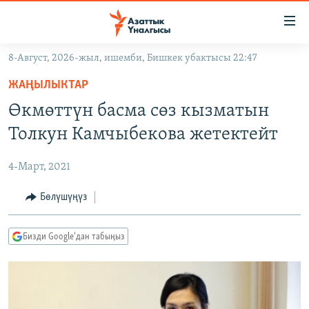
Линктер
Мазмунга
өтүңүз
8-Август, 2026-жыл, ишемби, Бишкек убактысы 22:47
Навигацияга
ЖАҢЫЛЫКТАР
өтүңүз
ЖАҢЫЛЫКТАР
КЫРГЫЗСТАН
Издөөгө
Өкмөттүн басма сөз кызматын
салыңыз
ДҮЙНӨ
КЫРГЫЗСТАН
Толкун Камчыбекова жетектейт
УКРАИНА
САЯСАТ
ДҮЙНӨ
4-Март, 2021
АТАЙЫН ИЛИКТӨӨ
ЭКОНОМИКА
БОРБОР АЗИЯ
ТВ ПРОГРАММАЛАР
Бөлүшүңүз
МАДАНИЯТ
ПОДКАСТ
БҮГҮН АЗАТТЫКТА
Бизди Google'дан табыңыз
ӨЗГӨЧӨ ПИКИР
ЭКСПЕРТТЕР ТАЛДАЙТ
БИЗ ЖАНА ДҮЙНӨ
Русский
ДАНИСТЕ