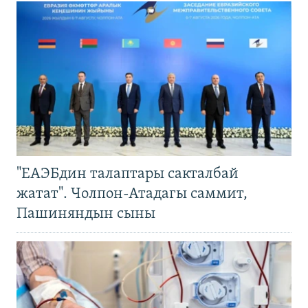
"ЕАЭБдин талаптары сакталбай
жатат". Чолпон-Атадагы саммит,
Пашиняндын сыны