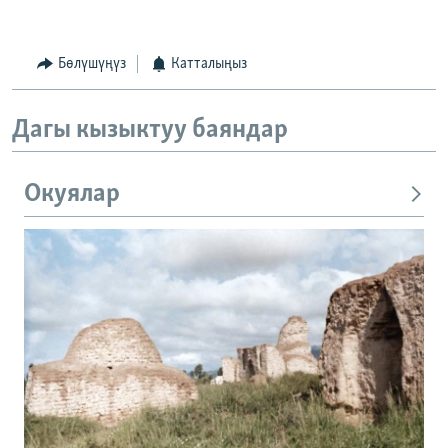
Бөлүшүңүз
Катталыңыз
Дагы кызыктуу баяндар
Окуялар