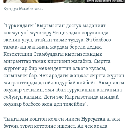
Кундуз Мамбетова.
"Түркиядагы "Кыргызстан достук маданият
коомунун" мүчөлөрү Чыңгыздын ооруканада
экенин угуп, атайын тизме түздүк. Эч болбосо
тамак-аш жагынан жардам берели дедик.
Kезектешип Стамбулдагы кыргызстандык
мигранттар тамак киргизип жатабыз. Сыртта
жүргөн ар бир мекендештин өлкөгө кусасы,
сагынычы бар. Чек арадагы жаңжал сыртта жүргөн
мигранттарды да ойлондурбай койбойт. Акыр-аягы
окуялар чечилип, эми абал турукташып калганына
сүйүнүп калдык. Деги эле Кыргызстанда мындай
окуялар болбосо экен деп тилейбиз".
Чыңгызды коштоп келген иниси
Нурсултан
агасы
бутуна туруп кетерине ишенет. Ал чек арада