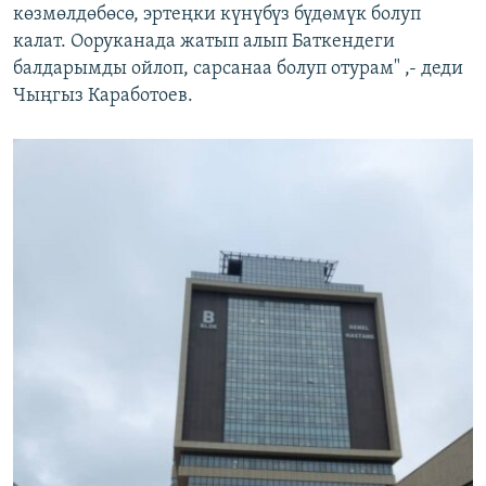
көзмөлдөбөсө, эртеңки күнүбүз бүдөмүк болуп
калат. Ооруканада жатып алып Баткендеги
балдарымды ойлоп, сарсанаа болуп отурам" ,- деди
Чыңгыз Каработоев.