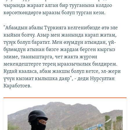
чырында жараат алган бир тууганына колдоо
көрсөткөндөргө ыраазы болуп турган кези.
"Абамдын абалы Түркияга келгенибизде өтө эле
кыйын болчу. Азыр мен жанында карап жатам,
түзүк болуп баратат. Мен өзүмдүн атымдан, үй-
бүлөмдүн атынан бизге жардам берген кыргыз
элиме, тааныштарга, чет жакта жүргөн
мекендештерге терең ыраазычылык билдирем.
Кудай кааласа, абам жакшы болуп кетсе, эл-жери
үчүн кызмат кылышка даяр", - деди Нурсултан
Каработоев.