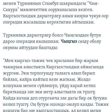
менен Түркиянын Стамбул шаарындагы "Чам-
Сакура" мамлекеттик ооруканасына келген.
Кыргызстандык дарыгерлер анын көзүнө чукул оор
операция жасалышы керектигин айтышкан.
Түркиялык дарыгерлер болсо Чыңгыздын бутун
дароо операция кылышкан.
Чыңгыз
сөздү оболу
окуяны айтуудан баштады:
"Мен кыргыз-тажик чек арасынан бир жарым
чакырым алыстыкта Кыргызстандын аймагында
жүргөм. Эки торпогумду талаага алып барып
байлап, кайра кайтып келе жаткам. Жолдо
кошунам менен сүйлөшүп, үйдү карай кетип
баратканда эле эки метр алыстыкта ок түштү.
Кайда качам деп отурганча эле дагы бир ок бутума
келип түштү. Оң бутум ошондо оюлуп калды. Тажик
коңшум бар эле кыргызстандык, ал келип мени