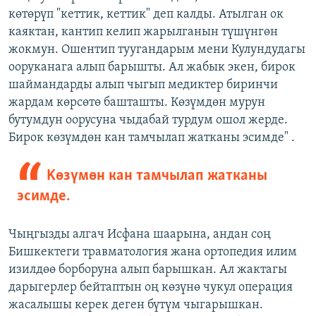
көтөрүп "кеттик, кеттик" деп калды. Атылган ок
каяктан, кантип келип жарылганын түшүнгөн
жокмун. Ошентип туугандарым мени Кулундудагы
ооруканага алып барышты. Ал жабык экен, бирок
шаймандарды алып чыгып медиктер биринчи
жардам көрсөтө башташты. Көзүмдөн мурун
бутумдун оорусуна чыдабай турдум ошол жерде.
Бирок көзүмдөн кан тамчылап жатканы эсимде" .
Kөзүмөн кан тамчылап жатканы
эсимде.
Чыңгызды алгач Исфана шаарына, андан соң
Бишкектеги травматология жана ортопедия илим
изилдөө борборуна алып барышкан. Ал жактагы
дарыгерлер бейтаптын оң көзүнө чукул операция
жасалышы керек деген бүтүм чыгарышкан.