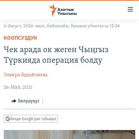
Линктер
Мазмунга
өтүңүз
6-Август, 2026-жыл, бейшемби, Бишкек убактысы 12:34
Навигацияга
ЖАҢЫЛЫКТАР
өтүңүз
КООПСУЗДУК
КЫРГЫЗСТАН
Издөөгө
Чек арада ок жеген Чыңгыз
салыңыз
ДҮЙНӨ
КЫРГЫЗСТАН
Түркияда операция болду
УКРАИНА
САЯСАТ
ДҮЙНӨ
Элвира Будайчиева
АТАЙЫН ИЛИКТӨӨ
ЭКОНОМИКА
БОРБОР АЗИЯ
26-Май, 2021
ТВ ПРОГРАММАЛАР
МАДАНИЯТ
ПОДКАСТ
БҮГҮН АЗАТТЫКТА
Бөлүшүңүз
ӨЗГӨЧӨ ПИКИР
ЭКСПЕРТТЕР ТАЛДАЙТ
Бизди Google'дан табыңыз
БИЗ ЖАНА ДҮЙНӨ
Русский
ДАНИСТЕ