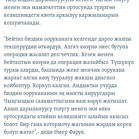
менен эки мамлекеттин ортосунда түзүлгөн
келишимдеги квота аркылуу каржыланарын
кошумчалады.
"Бейтап биздин ооруканага келгенде дароо жалпы
текшерүүдөн өткөрдүк. Алгач көзүнө эмес бутуна
операция жасалат деп чечтик. Кезек менен
бейтаптын көзүнө да операция жазайбыз. Түшүнүп
турам аларды, башында жеке менчик оорукана
жараат алган көзү тууралуу жакшы диагноз
койбоптур. Коркуп калган. Андыктан учурда
биздин оорукананын эң мыкты хирургдары
Чыңгыздын саламаттыгына кам көрүп жатышат.
Анын дарылануусу толугу менен эки өлкө
ортосундагы атайын келишимге ылайык акысыз
болот. Бир гана котормочу жагынан жардам керек
болуп жатат",- деди Өмер Фарук.