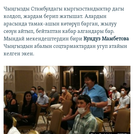
Чыңгызды Стамбулдагы кыргызстандыктар дагы
колдоп, жардам берип жатышат. Алардын
арасында тамак-ашын көтөрүп барган, жылуу
сөзүн айтып, бейтаптан кабар алгандары бар.
Мындай мекендештердин бири
Кундуз Мамбетова
Чыңгыздын абалын соцтармактардан угуп атайын
келген экен.