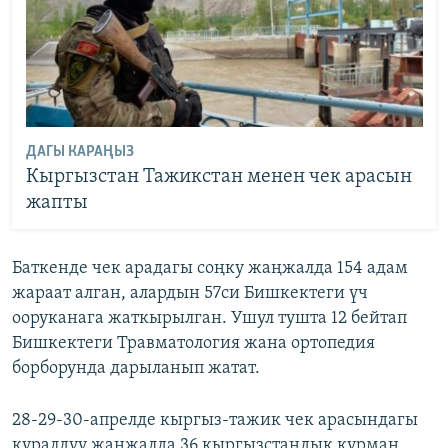
ДАГЫ КАРАҢЫЗ
Кыргызстан Тажикстан менен чек арасын
жапты
Баткенде чек арадагы соңку жаңжалда 154 адам
жараат алган, алардын 57си Бишкектеги үч
ооруканага жаткырылган. Ушул тушта 12 бейтап
Бишкектеги Травматология жана ортопедия
борборунда дарыланып жатат.
28-29-30-апрелде кыргыз-тажик чек арасындагы
куралдуу жаңжалда 36 кыргызстандык курман