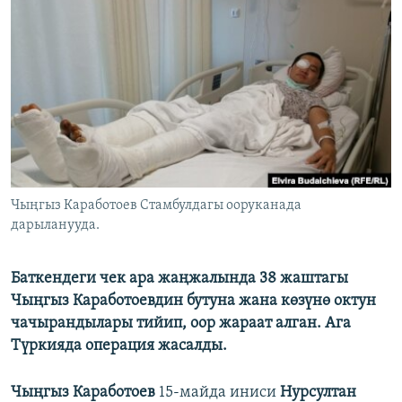
ОНЛАЙН ШЕРИНЕ
ЭЖЕ-СИҢДИЛЕР
АЗАТТЫК+
ЫҢГАЙСЫЗ СУРООЛОР
ЭЕ/АРнун бардык сайттары
Чыңгыз Каработоев Стамбулдагы ооруканада
дарыланууда.
Баткендеги чек ара жаңжалында 38 жаштагы
Чыңгыз Каработоевдин бутуна жана көзүнө октун
чачырандылары тийип, оор жараат алган. Ага
Түркияда операция жасалды.
Чыңгыз Каработоев
15-майда иниси
Нурсултан