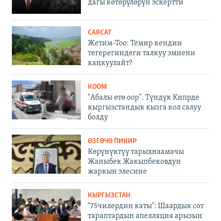
дагы көтөрүлөрүн эскертти
САЯСАТ
Жетим-Тоо: Темир кендин
тегерегиндеги талкуу эмнени
каңкуулайт?
КООМ
"Абалы өтө оор". Түндүк Кипрде
кыргызстандык кызга кол салуу
болду
ӨЗГӨЧӨ ПИКИР
Көрүнүктүү тарыхнаамачы
Жаныбек Жакыпбековдун
жаркын элесине
КЫРГЫЗСТАН
"75чилердин каты": Шаардык сот
тараптардын апелляция арызын