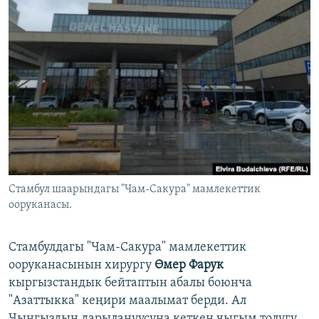
Стамбул шаарындагы "Чам-Сакура" мамлекеттик
ооруканасы.
Стамбулдагы "Чам-Сакура" мамлекеттик
ооруканасынын хирургу
Өмер Фарук
кыргызстандык бейтаптын абалы боюнча
"Азаттыкка" кеңири маалымат берди. Ал
Чыңгыздын дарылануусуна кеткен чыгым толугу