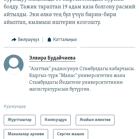
болду. Тажик тараптан 19 адам каза болгону расмий
айтылды. Эки өлкө тең бул үчүн бирин-бири
айыптап, кылмыш иштерин козгошту.
Бөлүшүңүз
Катталыңыз
Элвира Будайчиева
"Азаттык" радиосунун Стамбулдагы кабарчысы.
Кыргыз-түрк "Манас" университетин жана
Стамбулдагы Йедитепе университетинин
магистратурасын бүтүргөн.
Куржундар
Журтташтар
Коопсуздук
Атайын иликтөө
Макалалар архиви
Сергек жашоо