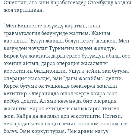
Ошентип, ага-ини Каработоевдер Стамбулду көздөй
жол тартышкан.
"Мен Бишкекте көзүмдү каратып, анан
травматология бөлүмүндө жаттым. Жакшы
карашты. "Бутуң жакшы болуп кетет" дешкен. Мен
көзүмдөн чочулап Түркияны көздөй жөнөдүк.
Бирок бул жактагы дарыгерлер бутумдун абалы оор
экенин айтып, дароо операция жасалышы
керектигин билдиришти. Ушуга чейин эки бутума
операция жасалды, эми "дагы жасайбыз" дешти.
Көрсө, бутума ок түшкөндө сөөктөрүн жанчып
кетиптир. Операцияда ошол жерге кайра сөөк
коёбуз дешти. Ал эми көзүмө да бир операция
жасашты. Бирок ичиндеги сыныктарга тийген
жок. Кайра да жасалат деп эскертишти. Негизи,
чек арадагы тополоңго чейин жашоом жакшы эле
болчу. Эми коркуп турам. Чек араны катуу