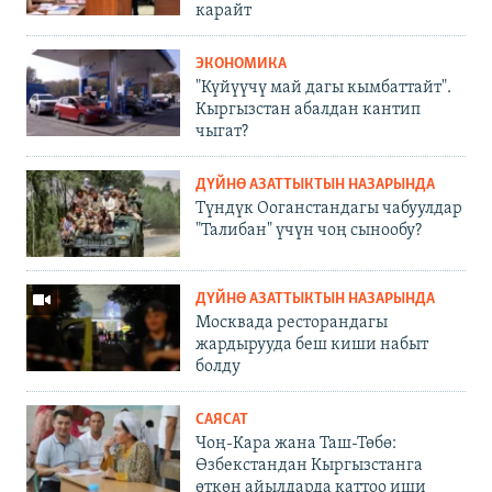
карайт
ЭКОНОМИКА
"Күйүүчү май дагы кымбаттайт".
Кыргызстан абалдан кантип
чыгат?
ДҮЙНӨ АЗАТТЫКТЫН НАЗАРЫНДА
Түндүк Ооганстандагы чабуулдар
"Талибан" үчүн чоң сынообу?
ДҮЙНӨ АЗАТТЫКТЫН НАЗАРЫНДА
Москвада ресторандагы
жардырууда беш киши набыт
болду
САЯСАТ
Чоң-Кара жана Таш-Төбө:
Өзбекстандан Кыргызстанга
өткөн айылдарда каттоо иши