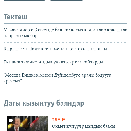
Тектеш
Мамасалиева: Баткенде башкалкасыз калгандар арасында
нааразылык бар
Кыргызстан Тажикстан менен чек арасын жапты
Бишкек тажикстандык учакты артка кайтарды
“Москва Бишкек менен Дүйшөмбүгө арачы болууга
аргасыз”
Дагы кызыктуу баяндар
ЭЛ ҮНҮ
Өкмөт күйүүчү майдын баасы