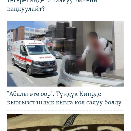
тегерегиндеги талкуу эмнени
каңкуулайт?
"Абалы өтө оор". Түндүк Кипрде
кыргызстандык кызга кол салуу болду