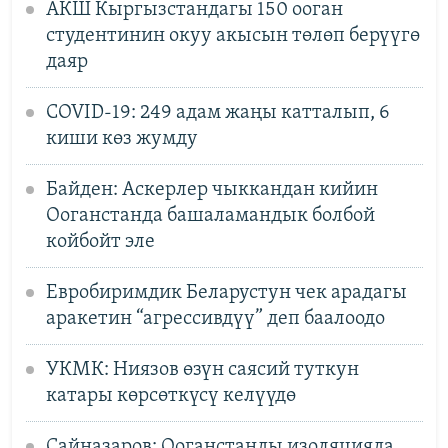
АКШ Кыргызстандагы 150 ооган
студентинин окуу акысын төлөп берүүгө
даяр
COVID-19: 249 адам жаңы катталып, 6
киши көз жумду
Байден: Аскерлер чыккандан кийин
Ооганстанда башаламандык болбой
койбойт эле
Евробиримдик Беларустун чек арадагы
аракетин “агрессивдүү” деп баалоодо
УКМК: Ниязов өзүн саясий туткун
катары көрсөткүсү келүүдө
Сайназаров: Ооганстанды изоляцияда