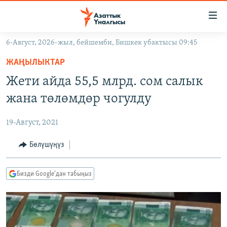
Линктер
Мазмунга
өтүңүз
6-Август, 2026-жыл, бейшемби, Бишкек убактысы 09:45
Навигацияга
ЖАҢЫЛЫКТАР
өтүңүз
ЖАҢЫЛЫКТАР
КЫРГЫЗСТАН
Издөөгө
Жети айда 55,5 млрд. сом салык
салыңыз
ДҮЙНӨ
КЫРГЫЗСТАН
жана төлөмдөр чогулду
УКРАИНА
САЯСАТ
ДҮЙНӨ
19-Август, 2021
АТАЙЫН ИЛИКТӨӨ
ЭКОНОМИКА
БОРБОР АЗИЯ
ТВ ПРОГРАММАЛАР
Бөлүшүңүз
МАДАНИЯТ
ПОДКАСТ
БҮГҮН АЗАТТЫКТА
Бизди Google'дан табыңыз
ӨЗГӨЧӨ ПИКИР
ЭКСПЕРТТЕР ТАЛДАЙТ
БИЗ ЖАНА ДҮЙНӨ
Русский
ДАНИСТЕ