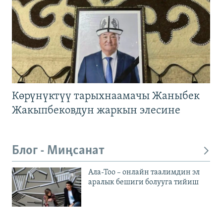
Көрүнүктүү тарыхнаамачы Жаныбек
Жакыпбековдун жаркын элесине
Блог - Миңсанат
Ала-Тоо – онлайн таалимдин эл
аралык бешиги болууга тийиш