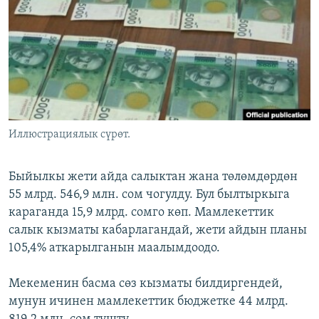
ОНЛАЙН ШЕРИНЕ
ЭЖЕ-СИҢДИЛЕР
АЗАТТЫК+
ЫҢГАЙСЫЗ СУРООЛОР
ЭЕ/АРнун бардык сайттары
Иллюстрациялык сүрөт.
Быйылкы жети айда салыктан жана төлөмдөрдөн
55 млрд. 546,9 млн. сом чогулду. Бул былтыркыга
караганда 15,9 млрд. сомго көп. Мамлекеттик
салык кызматы кабарлагандай, жети айдын планы
105,4% аткарылганын маалымдоодо.
Мекеменин басма сөз кызматы билдиргендей,
мунун ичинен мамлекеттик бюджетке 44 млрд.