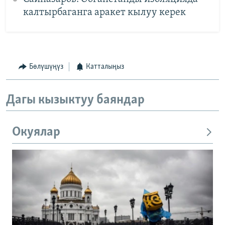
калтырбаганга аракет кылуу керек
Бөлүшүңүз
Катталыңыз
Дагы кызыктуу баяндар
Окуялар