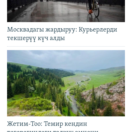
Москвадагы жардыруу: Курьерлерди
текшерүү күч алды
Жетим-Тоо: Темир кендин