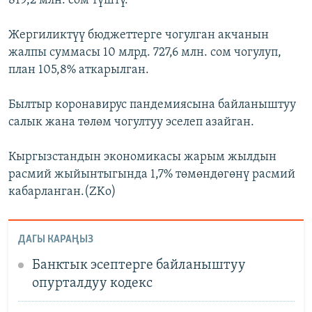
819,2 млн. сом түштү.
Жергиликтүү бюджеттерге чогулган акчанын
жалпы суммасы 10 млрд. 727,6 млн. сом чогулуп,
план 105,8% аткарылган.
Былтыр коронавирус пандемиясына байланыштуу
салык жана төлөм чогултуу эселеп азайган.
Кыргызстандын экономикасы жарым жылдын
расмий жыйынтыгында 1,7% төмөндөгөнү расмий
кабарланган.(ZKo)
ДАГЫ КАРАҢЫЗ
Банктык эсептерге байланыштуу
опурталдуу кодекс