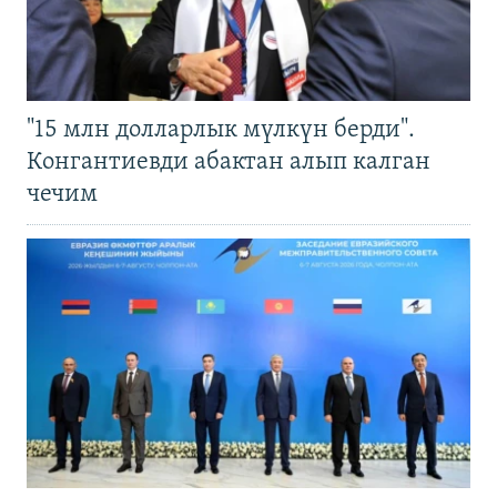
"15 млн долларлык мүлкүн берди".
Конгантиевди абактан алып калган
чечим