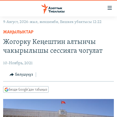
Линктер
Мазмунга
өтүңүз
9-Август, 2026-жыл, жекшемби, Бишкек убактысы 12:22
Навигацияга
ЖАҢЫЛЫКТАР
өтүңүз
ЖАҢЫЛЫКТАР
КЫРГЫЗСТАН
Издөөгө
Жогорку Кеңештин алтынчы
салыңыз
ДҮЙНӨ
КЫРГЫЗСТАН
чакырылышы сессияга чогулат
УКРАИНА
САЯСАТ
ДҮЙНӨ
10-Ноябрь, 2021
АТАЙЫН ИЛИКТӨӨ
ЭКОНОМИКА
БОРБОР АЗИЯ
ТВ ПРОГРАММАЛАР
Бөлүшүңүз
МАДАНИЯТ
ПОДКАСТ
БҮГҮН АЗАТТЫКТА
Бизди Google'дан табыңыз
ӨЗГӨЧӨ ПИКИР
ЭКСПЕРТТЕР ТАЛДАЙТ
БИЗ ЖАНА ДҮЙНӨ
Русский
ДАНИСТЕ