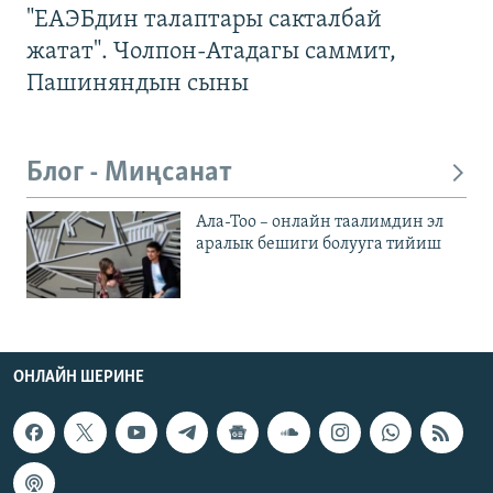
"ЕАЭБдин талаптары сакталбай
жатат". Чолпон-Атадагы саммит,
Пашиняндын сыны
Блог - Миңсанат
Ала-Тоо – онлайн таалимдин эл
аралык бешиги болууга тийиш
ОНЛАЙН ШЕРИНЕ