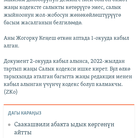
жаңы кодексте салыкты көтөрүүгө эмес, салык
жыйноонун жол-жобосун жөнөкөйлөштүрүүгө
басым жасалганын белгилөөдө.
Аны Жогорку Кеңеш өткөн аптада 1-окууда кабыл
алган.
Документ 2-окууда кабыл алынса, 2022-жылдан
тартып жаңы Салык кодекси ишке кирет. Бул өлкө
тарыхында аталган багытта жаңы редакция менен
кабыл алынган үчүнчү кодекс болуп калмакчы.
(ZKo)
ДАГЫ КАРАҢЫЗ
Саакашвили абакта ыдык көргөнүн
айтты