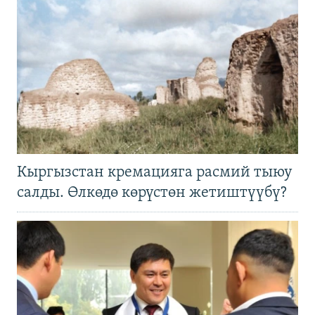
Кыргызстан кремацияга расмий тыюу
салды. Өлкөдө көрүстөн жетиштүүбү?