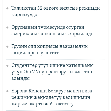
Тажикстан 52 өлкөгө визасыз режимди
киргизүүдө
Орусиянын түрмөсүндө отурган
америкалык ачкачылык жарыялады
Грузин оппозициясы нааразылык
акцияларын улантат
Студенттер үгүт ишине катышканы
үчүн ОшМУнун ректору кызматтан
алынды
Европа Кеңеши Беларус менен виза
режимин жеңилдетүү келишимин
жарым-жартылай токтотту