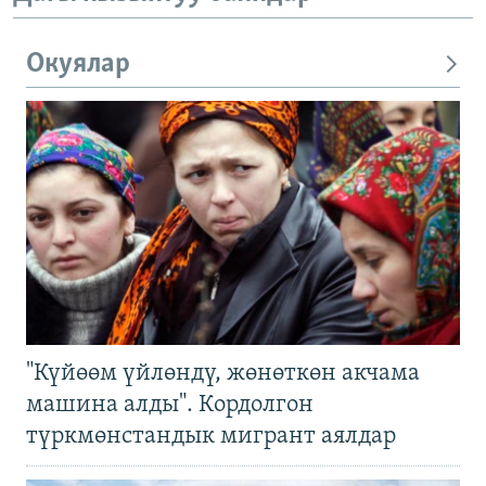
Окуялар
"Күйөөм үйлөндү, жөнөткөн акчама
машина алды". Кордолгон
түркмөнстандык мигрант аялдар