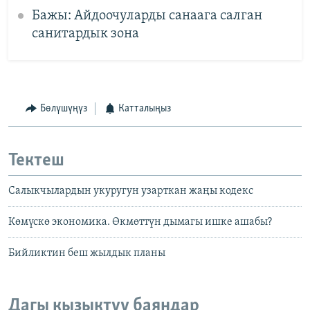
Бажы: Айдоочуларды санаага салган
санитардык зона
Бөлүшүңүз
Катталыңыз
Тектеш
Салыкчылардын укуругун узарткан жаңы кодекс
Көмүскө экономика. Өкмөттүн дымагы ишке ашабы?
Бийликтин беш жылдык планы
Дагы кызыктуу баяндар