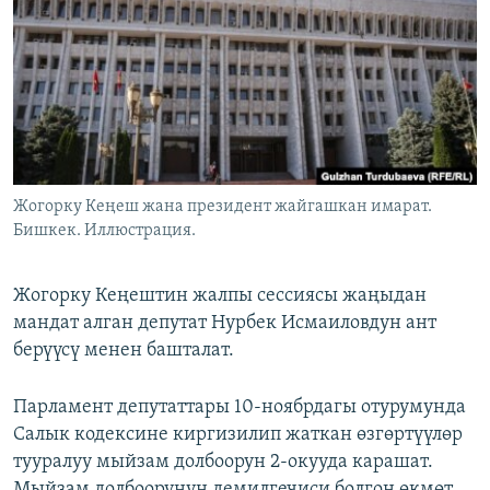
ОНЛАЙН ШЕРИНЕ
ЭЖЕ-СИҢДИЛЕР
АЗАТТЫК+
ЫҢГАЙСЫЗ СУРООЛОР
ЭЕ/АРнун бардык сайттары
Жогорку Кеңеш жана президент жайгашкан имарат.
Бишкек. Иллюстрация.
Жогорку Кеңештин жалпы сессиясы жаңыдан
мандат алган депутат Нурбек Исмаиловдун ант
берүүсү менен башталат.
Парламент депутаттары 10-ноябрдагы отурумунда
Салык кодексине киргизилип жаткан өзгөртүүлөр
тууралуу мыйзам долбоорун 2-окууда карашат.
Мыйзам долбоорунун демилгечиси болгон өкмөт