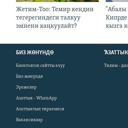
Жетим-Тоо: Темир кендин
"Абалы 
тегерегиндеги талкуу
Кипрде
эмнени каңкуулайт?
кызга к
БИЗ ЖӨНҮНДӨ
"АЗАТТЫ
Блоктолгон сайтты ачуу
Тилим - ди
Биз жөнүндө
Русский
Эрежелер
Азаттык - WhatsApp
ОНЛАЙН ШЕРИНЕ
Азаттыктын тиркемеси
Вакансиялар