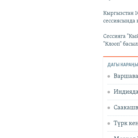
Кыргызстан 1
сессиясында 
Сессияга "Кы
"Клооп" басы
ДАГЫ КАРАҢЫ
Варшава
Индияда
Саакашв
Түрк ке