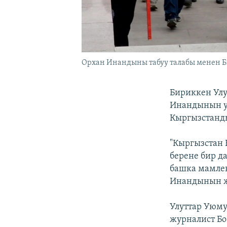
Орхан Инандыны табуу талабы менен Б
Бириккен Ул
Инандынын у
Кыргызстанды
"Кыргызстан 
берене бир д
башка мамлек
Инандынын жо
Улуттар Уюму
журналист Бо