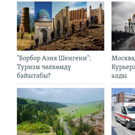
"Борбор Азия Шенгени":
Москва
Туризм чөлкөмдү
Курьер
байытабы?
алды