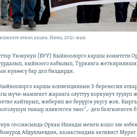
ишкекте өткөн акция. Июнь, 2021-жыл.
уттар Уюмунун (БУУ) Кыйноолорго каршы комитети О
урдалып, кыйноого кабылып, Түркияга жеткирилиши
н күнөөсү бар деп билдирди.
Кыйноолорго каршы конвенциянын 3-беренесин аткар
агы мүчө-мамлекет жаранга олуттуу коркунуч туулуп ж
етке кайтарып, жиберип же берүүгө укугу жок. Кырг
голушун тыкыр иликтеген эмес",- деп белгиленген б
нун сессиясында Орхан Инанды менен кошо эле өзбе
бомурод Абдуллаевдин, казакстандык активист Мурат