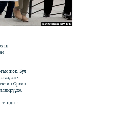
рхан
не
ган жок. Бул
атса, аны
ызстан Орхан
илдирүүдө.
кстандык