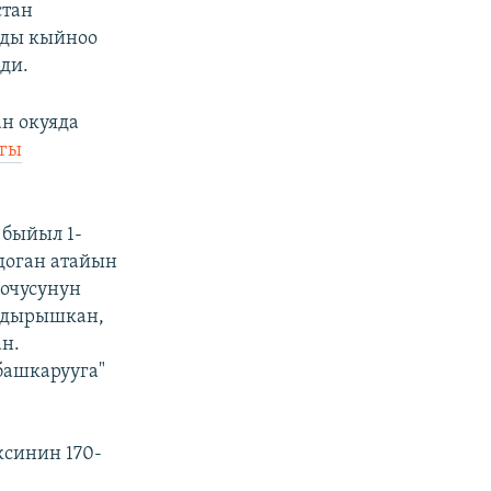
стан
рды кыйноо
ди.
н окуяда
агы
быйыл 1-
доган атайын
оочусунун
ндырышкан,
н.
башкарууга"
синин 170-