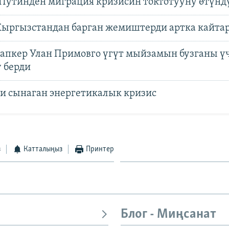
Путинден миграция кризисин токтотууну өтүнд
Кыргызстандан барган жемиштерди артка кайта
апкер Улан Примовго үгүт мыйзамын бузганы ү
ү берди
и сынаган энергетикалык кризис
з
Катталыңыз
Принтер
Блог - Миңсанат