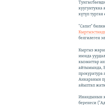
Тунгысбаевди
куугунтукка 
күтүп турган
"Сапат" били
Кыргызстанд
белгилеген эл
Кыргыз жара
июнда уурдал
кызматтар ан
айтымында, 
прокуратура 
Анкаранын пр
айыптап жатк
Инандынын ж
беренеси ("А