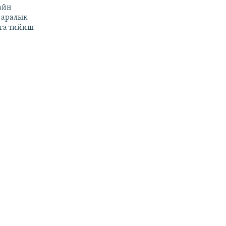
айн
 аралык
га тийиш