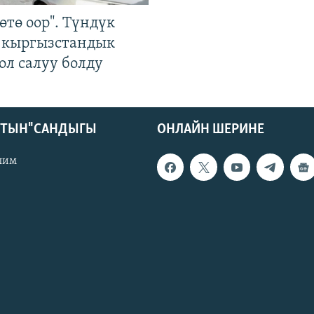
өтө оор". Түндүк
 кыргызстандык
ол салуу болду
КТЫН" САНДЫГЫ
ОНЛАЙН ШЕРИНЕ
лим