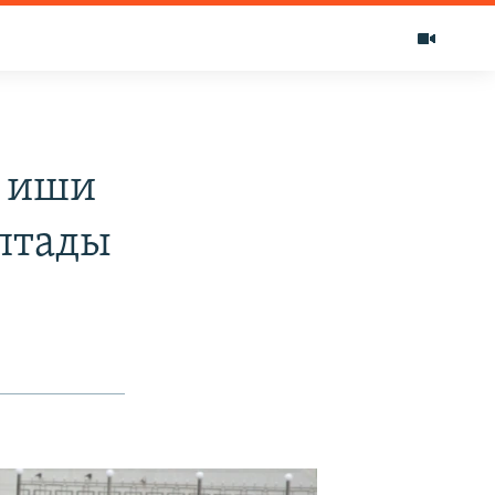
 иши
птады