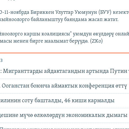
0-11-ноябрда Бириккен Улуттар Уюмунун (БУУ) кезект
кыйноолорго байланыштуу баяндама жасап жатат.
йноолорго каршы коалициясы" уюмдун өкүлдөрү онлай
лмасы менен бирге маалымат берүүдө. (ZKo)
З
: Мигранттарды айдактагандын артында Путин 
 Ооганстан боюнча аймактык конференция өттү
илинин соту башталды, 46 киши кармалды
ңешине мүчө өлкөлөрдүн экономикалык дымагы