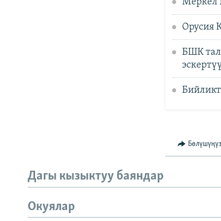
Меркел 
Орусия 
БШК тал
эскертү
Бийликт
Бөлүшүңү
Дагы кызыктуу баяндар
Окуялар