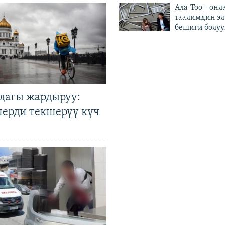
Ала-Тоо – онл
таалимдин эл
бешиги болуу
дагы жардыруу:
лерди текшерүү күч