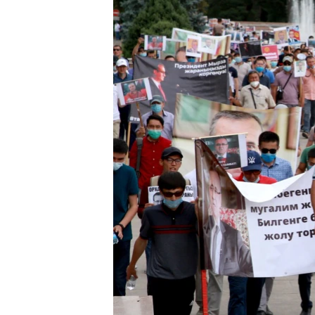
ЭЖЕ-СИҢДИЛЕР
АЗАТТЫК+
ЫҢГАЙСЫЗ СУРООЛОР