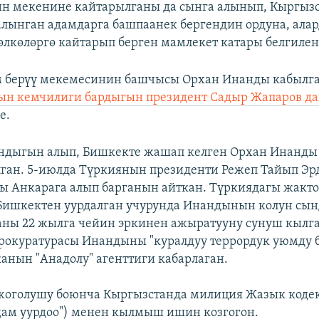
н мекенине кайтарылганы да сынга алынып, Кыргыз
алынган адамдарга башпаанек бергендин ордуна, ала
 өлкөлөргө кайтарып берген мамлекет катары белгилен
м берүү мекемесинин башчысы Орхан Инанды кабылга
ын кемчилиги бардыгын президент Садыр Жапаров д
е.
ндыгын алып, Бишкекте жашап келген Орхан Инанды 
ган. 5-июлда Түркиянын президенти Режеп Тайып Эр
ы Анкарага алып барганын айткан. Түркиядагы жакт
Бишкектен уурдалган учурунда Инандынын колун сы
аны 22 жылга чейин эркинен ажыратууну сунуш кылга
окуратурасы Инандыны "куралдуу террордук уюмду 
анын "Анадолу" агенттиги кабарлаган.
оголушу боюнча Кыргызстанда милиция Жазык кодек
дам уурдоо") менен кылмыш ишин козгогон.