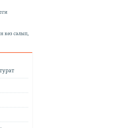
еги
н көз салып,
турат