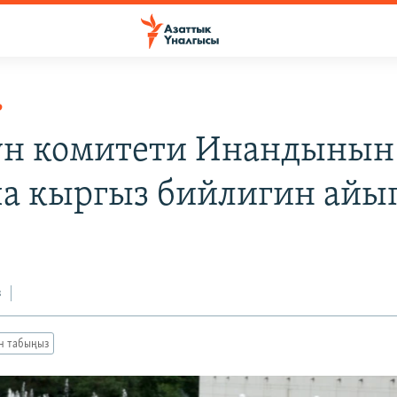
Р
н комитети Инандынын
а кыргыз бийлигин айы
з
ан табыңыз