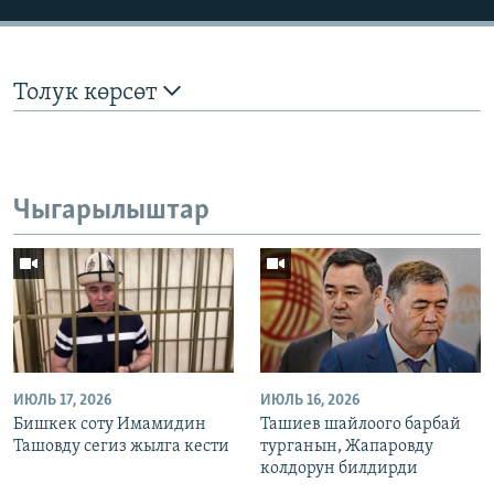
Толук көрсөт
Чыгарылыштар
ИЮЛЬ 17, 2026
ИЮЛЬ 16, 2026
Бишкек соту Имамидин
Ташиев шайлоого барбай
Ташовду сегиз жылга кести
турганын, Жапаровду
колдорун билдирди