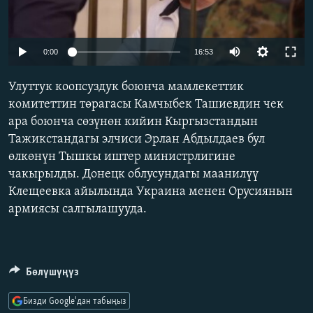
ОНЛАЙН ШЕРИНЕ
ЭЖЕ-СИҢДИЛЕР
АЗАТТЫК+
Auto
0:00
16:53
ЫҢГАЙСЫЗ СУРООЛОР
240p
Улуттук коопсуздук боюнча мамлекеттик
360p
комитеттин төрагасы Камчыбек Ташиевдин чек
ЭЕ/АРнун бардык сайттары
ара боюнча сөзүнөн кийин Кыргызстандын
480p
Auto
240p
360p
480p
Тажикстандагы элчиси Эрлан Абдылдаев бул
720p
өлкөнүн Тышкы иштер министрлигине
720p
1080p
1080p
чакырылды. Донецк облусундагы маанилүү
Клещеевка айылында Украина менен Орусиянын
армиясы салгылашууда.
Бөлүшүңүз
Бизди Google'дан табыңыз