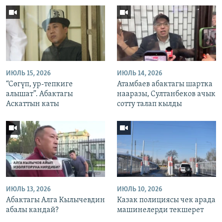
ИЮЛЬ 15, 2026
ИЮЛЬ 14, 2026
“Сөгүп, ур-тепкиге
Атамбаев абактагы шартка
алышат”. Абактагы
нааразы, Султанбеков ачык
Аскаттын каты
сотту талап кылды
ИЮЛЬ 13, 2026
ИЮЛЬ 10, 2026
Абактагы Алга Кылычевдин
Казак полициясы чек арада
абалы кандай?
машинелерди текшерет