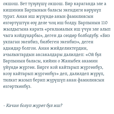
окшош. Бет түзүлүшү окшош. Бир караганда эле а
кишинин Барпынын баласы экендиги көрүнүп
турат. Анан иш жүзүндө анын фамилиясын
өзгөртүштүн өзү деле чоң иш болду. Барпынын 110
жылдыгына карата «рекламалык иш үчүн эле алып
чыга койдуңарбы», деген да сөздөр болбодубу. «Биз
укпаган экенбиз, билбеген экенбиз», деген
адамдар болгон. Анан жийделиктердин,
ачылыктардын аксакалдары далилдеп: «Ой бул
Барпынын баласы, кийин о Жаныбек акамин
үйүндө жүргөн. Бирге кой кайтарып жүргөнбүз,
козу кайтарып жүргөнбүз» деп, далилдеп жүрүп,
тилкат жазып берип жүрүшүп анан фамилиясын
өзгөрткөнбүз.
- Качан болуп жүрөт бул иш?