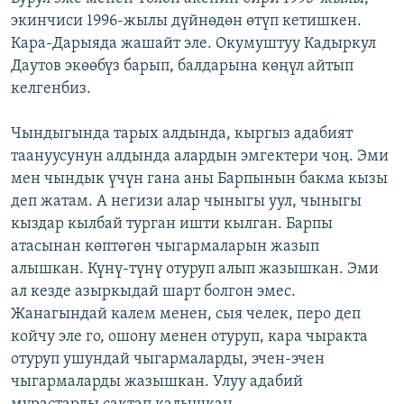
экинчиси 1996-жылы дүйнөдөн өтүп кетишкен.
Кара-Дарыяда жашайт эле. Окумуштуу Кадыркул
Даутов экөөбүз барып, балдарына көңүл айтып
келгенбиз.
Чындыгында тарых алдында, кыргыз адабият
таануусунун алдында алардын эмгектери чоң. Эми
мен чындык үчүн гана аны Барпынын бакма кызы
деп жатам. А негизи алар чыныгы уул, чыныгы
кыздар кылбай турган ишти кылган. Барпы
атасынан көптөгөн чыгармаларын жазып
алышкан. Күнү-түнү отуруп алып жазышкан. Эми
ал кезде азыркыдай шарт болгон эмес.
Жанагындай калем менен, сыя челек, перо деп
койчу эле го, ошону менен отуруп, кара чыракта
отуруп ушундай чыгармаларды, эчен-эчен
чыгармаларды жазышкан. Улуу адабий