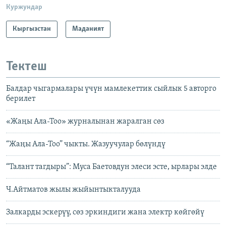
Куржундар
Кыргызстан
Маданият
Тектеш
Балдар чыгармалары үчүн мамлекеттик сыйлык 5 авторго
берилет
«Жаңы Ала-Тоо» журналынан жаралган сөз
“Жаңы Ала-Тоо” чыкты. Жазуучулар бөлүндү
“Талант тагдыры”: Муса Баетовдун элеси эсте, ырлары элде
Ч.Айтматов жылы жыйынтыкталууда
Залкарды эскерүү, сөз эркиндиги жана электр көйгөйү