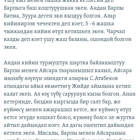
Ушу кыз менен башка жакка кетпесин деп
Барпыга баш коштурушкан экен. Андан Барпы
Батма, Зуура деген эки кыздуу болгон. Алар
кийинирээк чечектен деп коет, 5 –6 жашка
чыккандан кийин өтүп кетишкен экен. Чарчап
калды деп коет ушу жаш баланы, ошондой болгон
экен.
Андан кийин турмуштук шартка байланыштуу
Барпы менен Айсара таарынышып калып, Айсара
мынабу өзүнүн элиндеги азыркы С.Атабеков
атындагы айыл өкмөттөгү Жийде айылына кетип
калат экен. Ал өзү түбү саруунун кызы болгон. Анан
кетеринде, биздин кыргызда бир салт бар, же
күйөөсү менен ажырашып кетсе, же күйөөсү өтүп
кетсе эгерде кошкат болсо, күмөнү болсо эл-журтка
айтып дайындап коет. Ал дагы ошентип дайындап
кеткен экен. Мисалы, Барпы менен Айсаранын