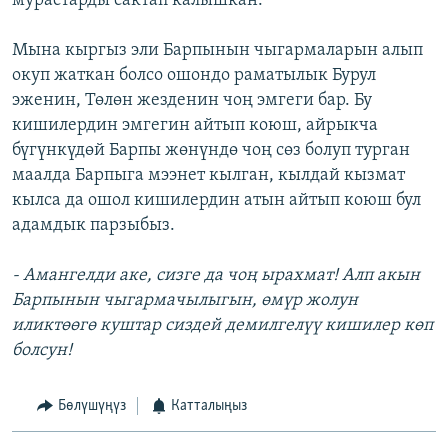
мурастарды сактап калышкан.
Мына кыргыз эли Барпынын чыгармаларын алып
окуп жаткан болсо ошондо раматылык Бурул
эженин, Төлөн жезденин чоң эмгеги бар. Бу
кишилердин эмгегин айтып коюш, айрыкча
бүгүнкүдөй Барпы жөнүндө чоң сөз болуп турган
маалда Барпыга мээнет кылган, кылдай кызмат
кылса да ошол кишилердин атын айтып коюш бул
адамдык парзыбыз.
- Амангелди аке, сизге да чоң ырахмат! Алп акын
Барпынын чыгармачылыгын, өмүр жолун
иликтөөгө куштар сиздей демилгелүү кишилер көп
болсун!
Бөлүшүңүз
Катталыңыз