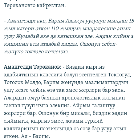
Төрөкановго кайрылган.
- Амангелди аке, Барпы Алыкул уулунун мындан 15
жыл илгери өткөн 110 жылдык мааракесине анын
уулу Жумабай аке да катышкан эле. Андан кийин а
кишинин аты аталбай калды. Ошонун себеп-
жөнүнө токтоло кетсеңиз.
Амангелди Төрөканов:
- Биздин кыргыз
адабиятынын классиги болуп эсептелген Токтогул,
Тоголок Молдо, Барпы жөнүндө маалыматтардын
ушу кезге чейин өтө так эмес жерлери бар экен.
Алардын өмүр баянын хронологиялык жагынан
тактап түзүп чыга элекпиз. Айрым талаштуу
жерлери бар. Ошонун бир мисалы, биздин элдин
сыймыгы, кыргыз эмес, жаамы түркий
калктарынын поэзиясында өз сөзү бар улуу акын
өткөн. Ал – Барпы.