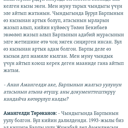
келген кызы экен. Мен муну тарых чындыгы үчүн
эле айтып жатамын. Чындыгында Бурул Барпынын
өз кызынан артык болуп, атасынын ырларын
жазып алып, кийин күйөөсү Төлөн Бекибаев
экөөлөп жазып алып Барпынын адабий мурасынын
элге жетишине өтө чоң эмгек сиңирген инсан. Бул
өз кызынан артык адам болгон. Барпы деле өз
кызым деп мамиле кылган. Мен муну чындык
үчүн айтып коюш керек деген мааниде гана айтып
жатам.
- Анан Амангелди аке, Барпынын жалгыз уулунун
атасынын атына өтүшү, аны документтештирүү
кандайча көтөрүлүп калды?
Амангелди Төрөканов:
- Чындыгында Барпынын
уулу болгон. Бул кийин далилденди. 1993-жылы биз
ал кишиге Барпы уулу Жумабай деп фамилиясын