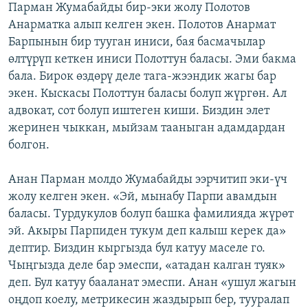
Парман Жумабайды бир-эки жолу Полотов
Анарматка алып келген экен. Полотов Анармат
Барпынын бир тууган иниси, бая басмачылар
өлтүрүп кеткен иниси Полоттун баласы. Эми бакма
бала. Бирок өздөрү деле тага-жээндик жагы бар
экен. Кыскасы Полоттун баласы болуп жүргөн. Ал
адвокат, сот болуп иштеген киши. Биздин элет
жеринен чыккан, мыйзам тааныган адамдардан
болгон.
Анан Парман молдо Жумабайды ээрчитип эки-үч
жолу келген экен. «Эй, мынабу Парпи авамдын
баласы. Турдукулов болуп башка фамилияда жүрөт
эй. Акыры Парпиден тукум деп калыш керек да»
дептир. Биздин кыргызда бул катуу маселе го.
Чыңгызда деле бар эмеспи, «атадан калган туяк»
деп. Бул катуу бааланат эмеспи. Анан «ушул жагын
оңдоп коелу, метрикесин жаздырып бер, тууралап