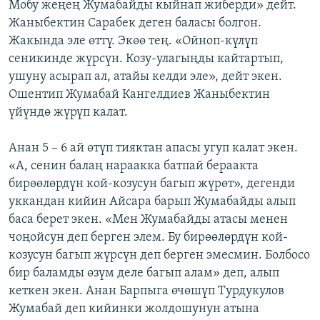
Мобу жеңең Жумабайды кыйнап жиберди» дейт.
Жаныбектин Сарабек деген баласы болгон.
Жакында эле өттү. Экөө тең. «Ойноп-күлүп
сеникинде жүрсүн. Козу-улагыңды кайтартып,
ушуну асырап ал, атайы келди эле», дейт экен.
Ошентип Жумабай Кангелдиев Жаныбектин
үйүндө жүрүп калат.
Анан 5 – 6 ай өтүп тияктан апасы угуп калат экен.
«А, сенин балаң нараакка батпай бераакта
бирөөлөрдүн кой-козусун багып жүрөт», дегенди
уккандан кийин Айсара барып Жумабайды алып
баса берет экен. «Мен Жумабайды атасы менен
чоңойсун деп берген элем. Бу бирөөлөрдүн кой-
козусун багып жүрсүн деп берген эмесмин. Болбосо
бир баламды өзүм деле багып алам» деп, алып
кеткен экен. Анан Барпыга өчөшүп Турдукулов
Жумабай деп кийинки жолдошунун атына