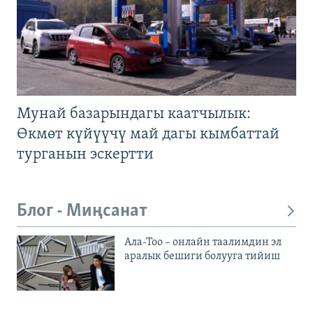
Мунай базарындагы каатчылык:
Өкмөт күйүүчү май дагы кымбаттай
турганын эскертти
Блог - Миңсанат
Ала-Тоо – онлайн таалимдин эл
аралык бешиги болууга тийиш