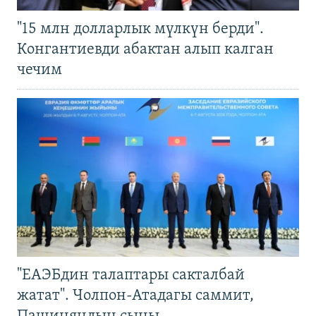
"15 млн долларлык мүлкүн берди".
Конгантиевди абактан алып калган
чечим
"ЕАЭБдин талаптары сакталбай
жатат". Чолпон-Атадагы саммит,