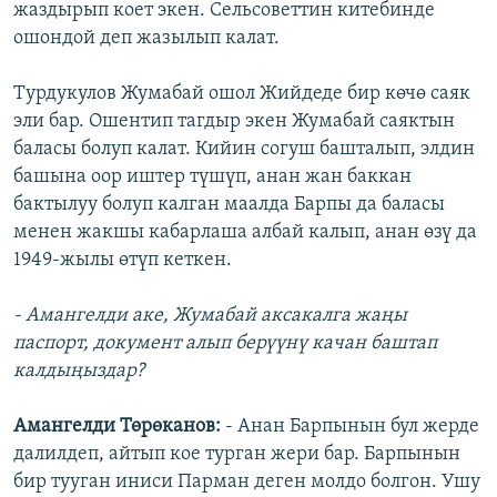
жаздырып коет экен. Сельсоветтин китебинде
ошондой деп жазылып калат.
Турдукулов Жумабай ошол Жийдеде бир көчө саяк
эли бар. Ошентип тагдыр экен Жумабай саяктын
баласы болуп калат. Кийин согуш башталып, элдин
башына оор иштер түшүп, анан жан баккан
бактылуу болуп калган маалда Барпы да баласы
менен жакшы кабарлаша албай калып, анан өзү да
1949-жылы өтүп кеткен.
- Амангелди аке, Жумабай аксакалга жаңы
паспорт, документ алып берүүнү качан баштап
калдыңыздар?
Амангелди Төрөканов:
- Анан Барпынын бул жерде
далилдеп, айтып кое турган жери бар. Барпынын
бир тууган иниси Парман деген молдо болгон. Ушу