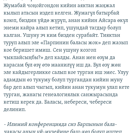
Жумабай чоңойгондон кийин аяктан жаңжал
кылып атасын издеп келген. Жумагүл батырбай
коюп, биздин үйдө жүрүп, анан кийин Айсара өкүл
энеми кайра алып кетип, ушундай тагдыр болуп
калган. Ушуну эч ким бизден сурабайт. Тияктан
туруп алып эле «Парпинин баласы жок» деп жазып
кое беришет имиш. Сен ушуну козгоп
чыкпайсыңбы?» деп калды. Анан мен өзүм да
карасам бул өзү өтө маанилүү иш да. Бул өзү жөн
эле кайдыгерликке салып кое турган иш эмес. Улуу
адамдын өз тукуму болуп тургандан кийин муну
бар деп алып чыгып, кийин анан тукумун улап кете
турган, жанагы генеалогиялык санжырасында
кетиш керек да. Баласы, небереси, чебереси
делинип.
- Илимий конференцияда сиз Барпынын бала-
чакасы анын үй-музейине баш-көз болуп иштеп