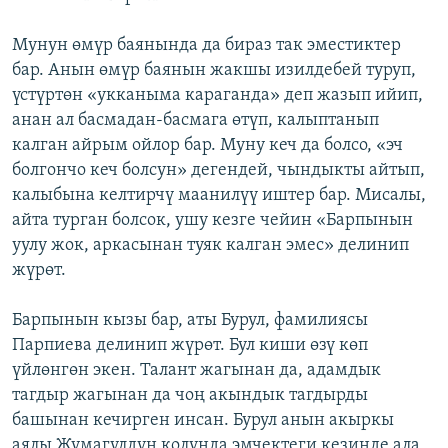
Мунун өмүр баянында да бираз так эместиктер
бар. Анын өмүр баянын жакшы изилдебей туруп,
үстүртөн «укканыма караганда» деп жазып ийип,
анан ал басмадан-басмага өтүп, калыптанып
калган айрым ойлор бар. Муну кеч да болсо, «эч
болгончо кеч болсун» дегендей, чындыкты айтып,
калыбына келтирчү маанилүү иштер бар. Мисалы,
айта турган болсок, ушу кезге чейин «Барпынын
уулу жок, аркасынан туяк калган эмес» делинип
жүрөт.
Барпынын кызы бар, аты Бурул, фамилиясы
Парпиева делинип жүрөт. Бул киши өзү көп
үйлөнгөн экен. Талант жагынан да, адамдык
тагдыр жагынан да чоң акындык тагдырды
башынан кечирген инсан. Бурул анын акыркы
аялы Жумагүлдүн колунда эмчектеги кезинде ала