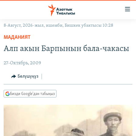
Линктер
Мазмунга
өтүңүз
8-Август, 2026-жыл, ишемби, Бишкек убактысы 10:28
Навигацияга
ЖАҢЫЛЫКТАР
өтүңүз
МАДАНИЯТ
КЫРГЫЗСТАН
Издөөгө
Алп акын Барпынын бала-чакасы
салыңыз
ДҮЙНӨ
КЫРГЫЗСТАН
27-Октябрь, 2009
УКРАИНА
САЯСАТ
ДҮЙНӨ
АТАЙЫН ИЛИКТӨӨ
ЭКОНОМИКА
БОРБОР АЗИЯ
Бөлүшүңүз
ТВ ПРОГРАММАЛАР
МАДАНИЯТ
Бизди Google'дан табыңыз
ПОДКАСТ
БҮГҮН АЗАТТЫКТА
ӨЗГӨЧӨ ПИКИР
ЭКСПЕРТТЕР ТАЛДАЙТ
БИЗ ЖАНА ДҮЙНӨ
Русский
ДАНИСТЕ