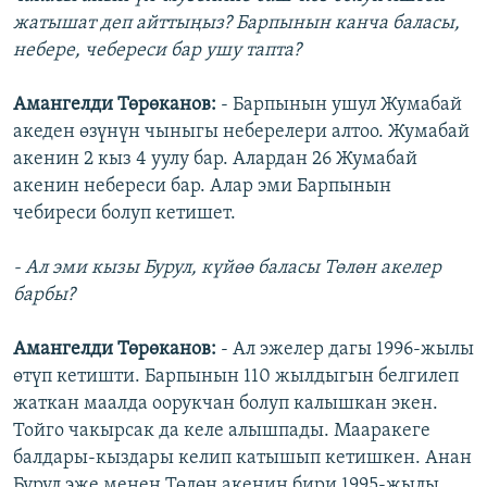
жатышат деп айттыңыз? Барпынын канча баласы,
небере, чебереси бар ушу тапта?
Амангелди Төрөканов:
- Барпынын ушул Жумабай
акеден өзүнүн чыныгы неберелери алтоо. Жумабай
акенин 2 кыз 4 уулу бар. Алардан 26 Жумабай
акенин небереси бар. Алар эми Барпынын
чебиреси болуп кетишет.
- Ал эми кызы Бурул, күйөө баласы Төлөн акелер
барбы?
Амангелди Төрөканов:
- Ал эжелер дагы 1996-жылы
өтүп кетишти. Барпынын 110 жылдыгын белгилеп
жаткан маалда оорукчан болуп калышкан экен.
Тойго чакырсак да келе алышпады. Мааракеге
балдары-кыздары келип катышып кетишкен. Анан
Бурул эже менен Төлөн акенин бири 1995-жылы,