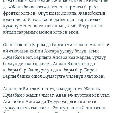
өкүл баласы Кангелдиев Жаныбек экен. Китебинде
да «Жаныбекке кат» деген чыгармасы бар. Ал
фронтко кеткен. Өкүл кызы Зырапа, Жаныбектин
келинчеги. Ушул экөөнө дайындап, төрт айлык
күмөнү менен кетип атканын, келбей турганын
айтып таарыныч менен кеткен экен.
Ошол боюнча Барпы да барган эмес экен. Анан 5 –6
ай өткөндөн кийин Айсара уулдуу болуп, атын
Жумабай коет. Барпыга Айсара көз жарды, уулдуу
болдуң деп кабар келет. Андан Барпынын да
кабары бар. Эл-журттун да кабары бар. Бирок
Барпы башка ошол Жумагүлгө үйлөнүп алат экен.
Андан кийин заман өтөт, жылдар өтөт. Жанагы
Жумабай 9 жашка чыгат. Анан эл-журттан кеп угат.
Ага чейин Айсара да Турдукул деген кишиге
турмушка чыгып калат. Эл-журттан: «Сенин атаң