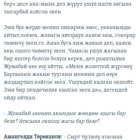
бер» десе ана-мына деп жүрүп ушул ишти аягына
чыгарбай койгон экен.
Эми бул жерде менин пикирим эмес, укканымды
айтып коеюн, жанагы автордук калем акы, гонорар
төлөнчү экен го. Анан буга ким жакын деп, калем
акы ошого төлөнчү экен. Чамасы ушул жагынан
бир иштер болгон болуш керек, деп раматылык
Жумабай аке өзү айтты. «Мени жолотпой жүргөнү
Барпынын жакын тууганы менмин деп өзүн
жаздыртып койгон экен. Ушундай кылган окшойт.
Эми бир пендечилик кылган экен да», дегендей
ойду айткан.
- Жумабай акенин акындык жөндөм-шыгы бар
беле? Атасына окшош жагы бар беле?
Амангелди Төрөканов:
- Сырт түспөлү атасына