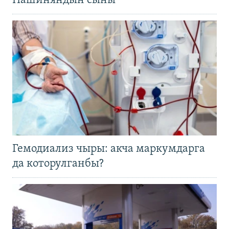
Пашиняндын сыны
Гемодиализ чыры: акча маркумдарга
да которулганбы?