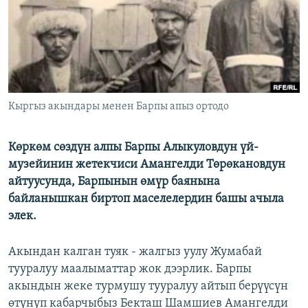
ОНЛАЙН ШЕРИНЕ
ЭЖЕ-СИҢДИЛЕР
АЗАТТЫК+
ЫҢГАЙСЫЗ СУРООЛОР
ЭЕ/АРнун бардык сайттары
Кыргыз акындары менен Барпы апыз ортодо
Көркөм сөздүн алпы Барпы Алыкуловдун үй-
музейинин жетекчиси Амангелди Төрөкановдун
айтуусунда, Барпынын өмүр баянына
байланышкан биртоп маселелердин башы ачыла
элек.
Акындан калган туяк - жалгыз уулу Жумабай
тууралуу маалыматтар жок дээрлик. Барпы
акындын жеке турмушу тууралуу айтып берүүсүн
өтүнүп кабарчыбыз Бекташ Шамшиев Амангелди