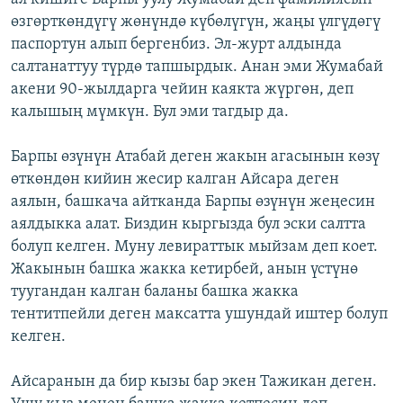
өзгөрткөндүгү жөнүндө күбөлүгүн, жаңы үлгүдөгү
паспортун алып бергенбиз. Эл-журт алдында
салтанаттуу түрдө тапшырдык. Анан эми Жумабай
акени 90-жылдарга чейин каякта жүргөн, деп
калышың мүмкүн. Бул эми тагдыр да.
Барпы өзүнүн Атабай деген жакын агасынын көзү
өткөндөн кийин жесир калган Айсара деген
аялын, башкача айтканда Барпы өзүнүн жеңесин
аялдыкка алат. Биздин кыргызда бул эски салтта
болуп келген. Муну левираттык мыйзам деп коет.
Жакынын башка жакка кетирбей, анын үстүнө
туугандан калган баланы башка жакка
тентитпейли деген максатта ушундай иштер болуп
келген.
Айсаранын да бир кызы бар экен Тажикан деген.