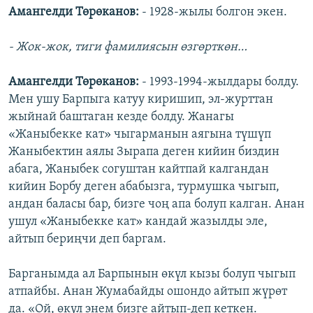
Амангелди Төрөканов:
- 1928-жылы болгон экен.
- Жок-жок, тиги фамилиясын өзгөрткөн…
Амангелди Төрөканов:
- 1993-1994-жылдары болду.
Мен ушу Барпыга катуу киришип, эл-журттан
жыйнай баштаган кезде болду. Жанагы
«Жаныбекке кат» чыгарманын аягына түшүп
Жаныбектин аялы Зырапа деген кийин биздин
абага, Жаныбек согуштан кайтпай калгандан
кийин Борбу деген абабызга, турмушка чыгып,
андан баласы бар, бизге чоң апа болуп калган. Анан
ушул «Жаныбекке кат» кандай жазылды эле,
айтып бериңчи деп баргам.
Барганымда ал Барпынын өкүл кызы болуп чыгып
атпайбы. Анан Жумабайды ошондо айтып жүрөт
да. «Ой, өкүл энем бизге айтып-деп кеткен.