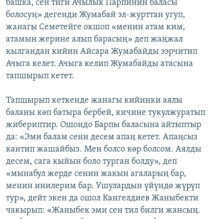
башка, сен тиги Ачылык Парпинин баласы
болосуң» дегенди Жумабай эл-журттан угуп,
жанагы Семетейге окшоп «менин атам ким,
атамын жерине алып барасың» деп жаңжал
кылгандан кийин Айсара Жумабайды ээрчитип
Ачыга келет. Ачыга келип Жумабайды атасына
тапшырып кетет.
Тапшырып кеткенде жанагы кийинки аялы
баланы көп батыра бербей, кичине тукулжуратып
жибериптир. Ошондо Барпы баласына айтыптыр
да: «Эми балам сени десем апаң кетет. Апаңсыз
кантип жашайбыз. Мен болсо көр болсом. Аялды
десем, сага кыйын боло турган болду», деп
«мынабул жерде сенин жакын агаларың бар,
менин инилерим бар. Ушулардын үйүндө жүрүп
тур», дейт экен да ошол Кангелдиев Жаныбекти
чакырып: «Жаныбек эми сен тил билги жансың.