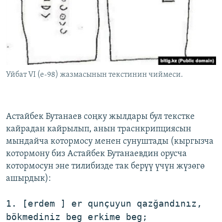
Уйбат VI (e-98) жазмасынын текстинин чиймеси.
Астайбек Бутанаев соңку жылдары бул текстке
кайрадан кайрылып, анын траснкрипциясын
мындайча котормосу менен сунуштады (кыргызча
котормону биз Астайбек Бутанаевдин орусча
котормосун эне тилибизде так берүү үчүн жүзөгө
ашырдык):
1. [erdem ] er qunçuyun qazğandınız,
bökmediniz beg erkime beg;