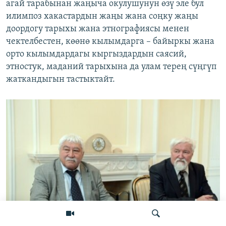
агай тарабынан жаңыча окулушунун өзү эле бул
илимпоз хакастардын жаңы жана соңку жаңы
доордогу тарыхы жана этнографиясы менен
чектелбестен, көөнө кылымдарга – байыркы жана
орто кылымдардагы кыргыздардын саясий,
этностук, маданий тарыхына да улам терең сүңгүп
жаткандыгын тастыктайт.