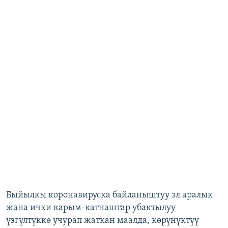
Быйылкы коронавируска байланыштуу эл аралык
жана ички карым-катнаштар убактылуу
үзгүлтүккө учурап жаткан маалда, көрүнүктүү