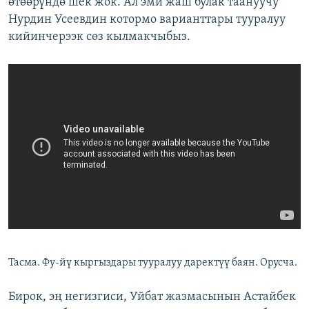
өтөөрүндө шек жок. Ал эми жаш булак таануучу
Нурдин Усеевдин котормо варианттары тууралуу
кийинчерээк сөз кылмакчыбыз.
Тасма. Фу-йү кыргыздары тууралуу даректүү баян. Орусча.
Бирок, эң негизгиси, Уйбат жазмасынын Астайбек