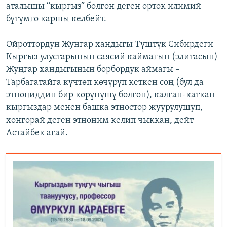
аталышы “кыргыз” болгон деген орток илимий
бүтүмгө каршы келбейт.
Ойроттордун Жунгар хандыгы Түштүк Сибирдеги
Кыргыз улустарынын саясий каймагын (элитасын)
Жуңгар хандыгынын борбордук аймагы –
Тарбагатайга күчтөп көчүрүп кеткен соң (бул да
этноциддин бир көрүнүшү болгон), калган-каткан
кыргыздар менен башка этностор жуурулушуп,
хонгорай деген этноним келип чыккан, дейт
Астайбек агай.