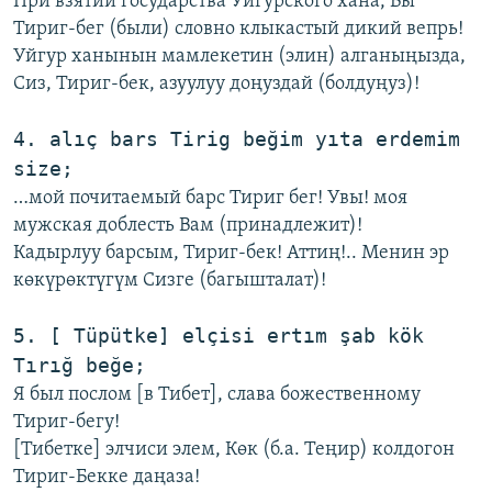
При взятии государства Уйгурского хана, Вы
Тириг-бег (были) словно клыкастый дикий вепрь!
Уйгур ханынын мамлекетин (элин) алганыңызда,
Сиз, Тириг-бек, азуулуу доңуздай (болдуңуз)!
4. alıç bars Tirig beğim yıta erdemim
size;
…мой почитаемый барс Тириг бег! Увы! моя
мужская доблесть Вам (принадлежит)!
Кадырлуу барсым, Тириг-бек! Аттиң!.. Менин эр
көкүрөктүгүм Сизге (багышталат)!
5. [ Tüpütke] elçisi ertım şab kök
Tırığ beğe;
Я был послом [в Тибет], слава божественному
Тириг-бегу!
[Тибетке] элчиси элем, Көк (б.а. Теңир) колдогон
Тириг-Бекке даңаза!