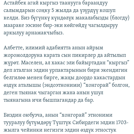
Астайбек агай кыргыз таанууга бараандуу
салымдарын соңку 5 жылда да үзүрдүү кошуп
келди. Биз бүгүнкү күндөлүк макалабызды (блогду)
маараке ээсине бир-эки көйгөйдү чагылдыруу
аркылуу арнамакчыбыз.
Албетте, илимий адабиятта анын айрым
жоромолдоруна карата сын пикирлер да айтылып
жүрөт. Маселен, ал хакас эли байыртадан “кыргыз”
деп аталган элдин урпактарынын бири экендигин
белгилөө менен бирге, жаңы доордо хакастардын
өздүк аталышы (эндоэтноними) “хонгорай” болгон,
деген тыянак чыгарган жана анын ушул
тыянагына ичи бышпагандар да бар.
Биздин оюбузча, анын “хонгорай” этноними
тууралуу бүтүмдөрү Түштүк Сибирдеги элдин 1703-
жылга чейинки негизги элдин өздүк этностук