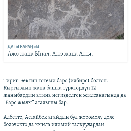
ДАГЫ КАРАҢЫЗ
Ажо жана Ынал. Ажэ жана Ажы.
Тириг-Бектин тотеми барс (илбирс) болгон.
Кыргыздын жана башка түрктөрдүн 12
жаныбардын атына негизделген жылсанагында да
“Барс жылы” аталышы бар.
Албетте, Астайбек агайдын бул жоромолу деле
болочокто да кыйла илимий талкуулардан