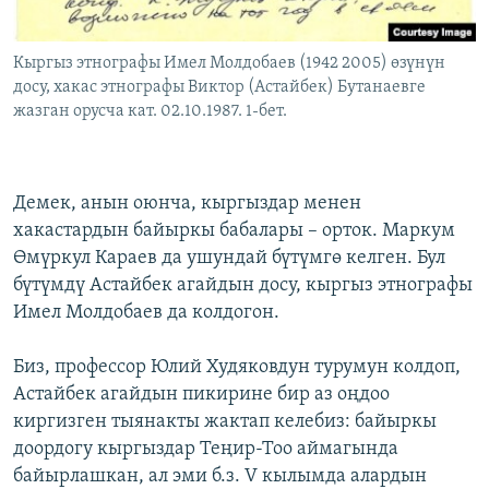
Кыргыз этнографы Имел Молдобаев (1942 2005) өзүнүн
досу, хакас этнографы Виктор (Астайбек) Бутанаевге
жазган орусча кат. 02.10.1987. 1-бет.
Демек, анын оюнча, кыргыздар менен
хакастардын байыркы бабалары – орток. Маркум
Өмүркул Караев да ушундай бүтүмгө келген. Бул
бүтүмдү Астайбек агайдын досу, кыргыз этнографы
Имел Молдобаев да колдогон.
Биз, профессор Юлий Худяковдун турумун колдоп,
Астайбек агайдын пикирине бир аз оңдоо
киргизген тыянакты жактап келебиз: байыркы
доордогу кыргыздар Теңир-Тоо аймагында
байырлашкан, ал эми б.з. V кылымда алардын