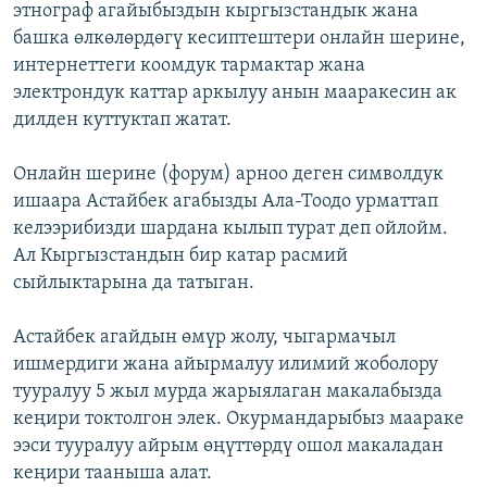
этнограф агайыбыздын кыргызстандык жана
башка өлкөлөрдөгү кесиптештери онлайн шерине,
интернеттеги коомдук тармактар жана
электрондук каттар аркылуу анын мааракесин ак
дилден куттуктап жатат.
Онлайн шерине (форум) арноо деген символдук
ишаара Астайбек агабызды Ала-Тоодо урматтап
келээрибизди шардана кылып турат деп ойлойм.
Ал Кыргызстандын бир катар расмий
сыйлыктарына да татыган.
Астайбек агайдын өмүр жолу, чыгармачыл
ишмердиги жана айырмалуу илимий жоболору
тууралуу 5 жыл мурда жарыялаган макалабызда
кеңири токтолгон элек. Окурмандарыбыз маараке
ээси тууралуу айрым өңүттөрдү ошол макаладан
кеңири тааныша алат.