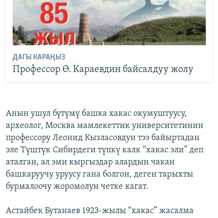
ДАГЫ КАРАҢЫЗ
Профессор Ө. Караевдин байсалдуу жолу
Анын ушул бүтүмү башка хакас окумуштуусу,
археолог, Москва мамлекеттик университетинин
профессору Леонид Кызласовдун тээ байыртадан
эле Түштүк Сибирдеги түпкү калк “хакас эли” деп
аталган, ал эми кыргыздар алардын чакан
башкаруучу уруусу гана болгон, деген тарыхты
бурмалоочу жоромолун четке кагат.
Астайбек Бутанаев 1923-жылы “хакас” жасалма