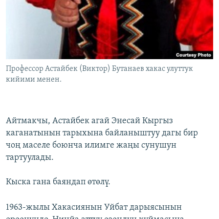
Профессор Астайбек (Виктор) Бутанаев хакас улуттук
кийими менен.
Айтмакчы, Астайбек агай Энесай Кыргыз
каганатынын тарыхына байланыштуу дагы бир
чоң маселе боюнча илимге жаңы сунушун
тартуулады.
Кыска гана баяндап өтөлү.
1963-жылы Хакасиянын Уйбат дарыясынын