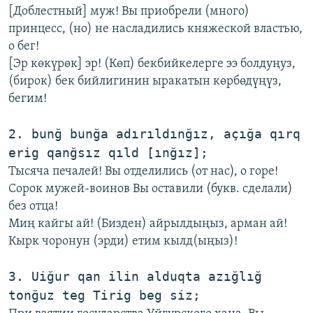
[Доблестный] муж! Вы приобрели (много)
принцесс, (но) не насладились княжеской властью,
о бег!
[Эр көкүрөк] эр! (Көп) бекбийкелерге ээ болдуңуз,
(бирок) бек бийлигинин ыракатын көрбөдүңүз,
бегим!
2. bunğ bunğa adırıldınğız, açığa qırq
erig qanğsız qıld [ınğız];
Тысяча печалей! Вы отделились (от нас), о горе!
Сорок мужей-воинов Вы оставили (букв. сделали)
без отца!
Миң кайгы ай! (Бизден) айрылдыңыз, арман ай!
Кырк чоронун (эрди) етим кылд(ыңыз)!
3. Uiğur qan ilin alduqta azığlığ
tonğuz teg Tirig beg siz;