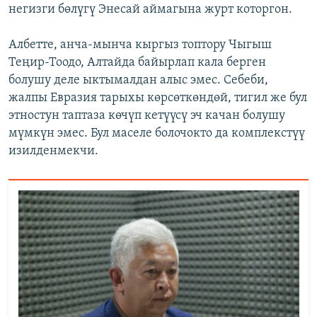
негизги бөлүгү Энесай аймагына журт которгон.
Албетте, анча-мынча кыргыз топтору Чыгыш
Теңир-Тоодо, Алтайда байырлап кала берген
болушу деле ыктымалдан алыс эмес. Себеби,
жалпы Евразия тарыхы көрсөткөндөй, тигил же бул
этностун таптаза көчүп кетүүсү эч качан болушу
мүмкүн эмес. Бул маселе болочокто да комплекстүү
изилденмекчи.