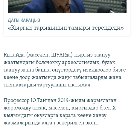
ДАГЫ КАРАҢЫЗ
«Кыргыз тарыхынын тамыры тереңдеди»
Кытайда (маселен, ШУАРда) кыргыз таануу
жаатындагы болочокку археологиялык, булак
таануу жана башка өңүттөрдөгү изилдөөлөр бизге
көөнө доор жаатында жаңы табылгаларды жана
тыянактарды тартуулашы ыктымал.
Профессор Ю Тайшан 2019-жылы жарыялаган
жоромолду алсак, маселен, кыргыздар б.з.ч. X
кылымдагы окуяларга карата көөнө ханзу
жазмаларында алгач эскерилген экен.