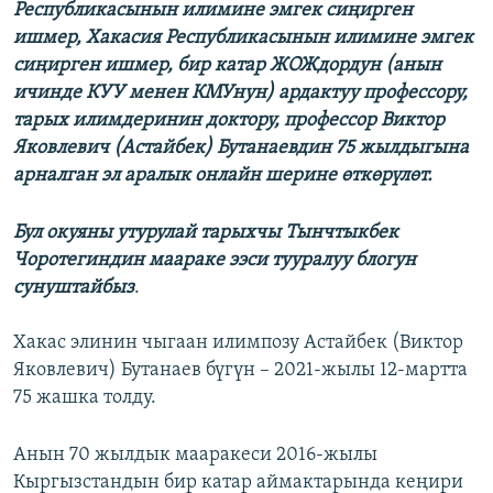
Республикасынын илимине эмгек сиңирген
ишмер, Хакасия Республикасынын илимине эмгек
сиңирген ишмер, бир катар ЖОЖдордун (анын
ичинде КУУ менен КМУнун) ардактуу профессору,
тарых илимдеринин доктору, профессор Виктор
Яковлевич (Астайбек) Бутанаевдин 75 жылдыгына
арналган эл аралык онлайн шерине өткөрүлөт.
Бул окуяны утурулай тарыхчы Тынчтыкбек
Чоротегиндин маараке ээси тууралуу блогун
сунуштайбыз
.
Хакас элинин чыгаан илимпозу Астайбек (Виктор
Яковлевич) Бутанаев бүгүн – 2021-жылы 12-мартта
75 жашка толду.
Анын 70 жылдык мааракеси 2016-жылы
Кыргызстандын бир катар аймактарында кеңири