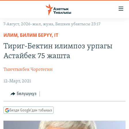
Линктер
Мазмунга
өтүңүз
7-Август, 2026-жыл, жума, Бишкек убактысы 23:17
Навигацияга
ЖАҢЫЛЫКТАР
өтүңүз
ИЛИМ, БИЛИМ БЕРҮҮ, IT
КЫРГЫЗСТАН
Издөөгө
Тириг-Бектин илимпоз урпагы
салыңыз
ДҮЙНӨ
КЫРГЫЗСТАН
Астайбек 75 жашта
УКРАИНА
САЯСАТ
ДҮЙНӨ
Тынчтыкбек Чоротегин
АТАЙЫН ИЛИКТӨӨ
ЭКОНОМИКА
БОРБОР АЗИЯ
12-Март, 2021
ТВ ПРОГРАММАЛАР
МАДАНИЯТ
ПОДКАСТ
БҮГҮН АЗАТТЫКТА
Бөлүшүңүз
ӨЗГӨЧӨ ПИКИР
ЭКСПЕРТТЕР ТАЛДАЙТ
Бизди Google'дан табыңыз
БИЗ ЖАНА ДҮЙНӨ
Русский
ДАНИСТЕ