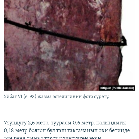
Уйбат VI (e-98) жазма эстелигинин фото сүрөтү.
Узундугу 2,6 метр, туурасы 0,6 метр, калыңдыгы
0,18 метр болгон бул таш тактачанын эки бетинде
тең руна сымал текст түшүрүлгөн экен.