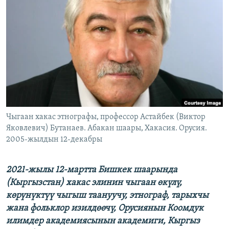
ОНЛАЙН ШЕРИНЕ
ЭЖЕ-СИҢДИЛЕР
АЗАТТЫК+
ЫҢГАЙСЫЗ СУРООЛОР
ЭЕ/АРнун бардык сайттары
Чыгаан хакас этнографы, профессор Астайбек (Виктор
Яковлевич) Бутанаев. Абакан шаары, Хакасия. Орусия.
2005-жылдын 12-декабры
2021-жылы 12-мартта Бишкек шаарында
(Кыргызстан) хакас элинин чыгаан өкүлү,
көрүнүктүү чыгыш таануучу, этнограф, тарыхчы
жана фольклор изилдөөчү, Орусиянын Коомдук
илимдер академиясынын академиги, Кыргыз