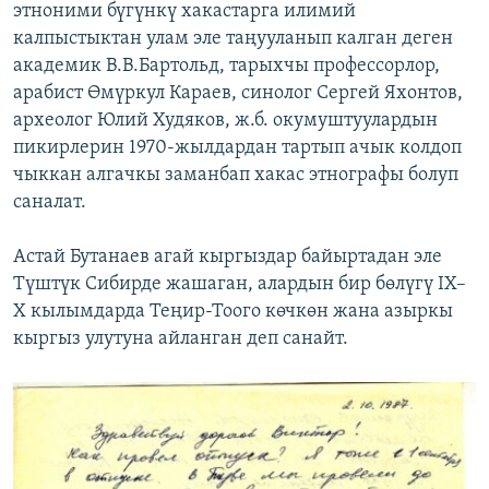
этноними бүгүнкү хакастарга илимий
калпыстыктан улам эле таңууланып калган деген
академик В.В.Бартольд, тарыхчы профессорлор,
арабист Өмүркул Караев, синолог Сергей Яхонтов,
археолог Юлий Худяков, ж.б. окумуштуулардын
пикирлерин 1970-жылдардан тартып ачык колдоп
чыккан алгачкы заманбап хакас этнографы болуп
саналат.
Астай Бутанаев агай кыргыздар байыртадан эле
Түштүк Сибирде жашаган, алардын бир бөлүгү IX–
X кылымдарда Теңир-Тоого көчкөн жана азыркы
кыргыз улутуна айланган деп санайт.