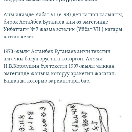
Аны илимде Уйбат VI (e-98) деп каттап калышты,
бирок Астайбек Бутанаев аны өз эмгегинде
Уйбаттагы № 7 жазма эстелик (Уйбат VII ) катары
каттап келет.
1973-жылы Астайбек Бутанаев анын текстин
алгачкы болуп орусчага которгон. Ал эми
И.В.Кормушин бул текстти 1997-жылы чыккан
эмгегинде жаңыча которуу аракетин жасаган.
Башка да котормо варианттары бар.