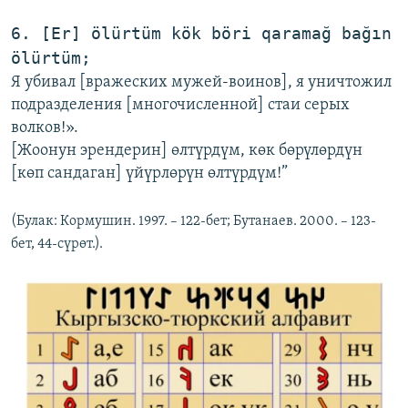
6. [Er] ölürtüm kök böri qaramağ bağın
ölürtüm;
Я убивал [вражеских мужей-воинов], я уничтожил
подразделения [многочисленной] стаи серых
волков!».
[Жоонун эрендерин] өлтүрдүм, көк бөрүлөрдүн
[көп сандаган] үйүрлөрүн өлтүрдүм!”
(Булак: Кормушин. 1997. – 122-бет; Бутанаев. 2000. – 123-
бет, 44-сүрөт.).