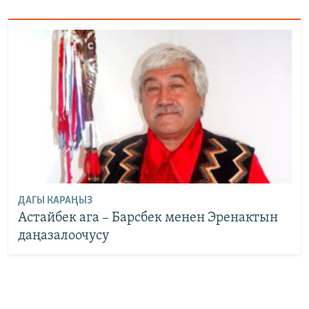
ДАГЫ КАРАҢЫЗ
Астайбек ага – Барсбек менен Эренактын
даңазалоочусу