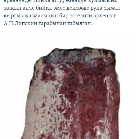
өрөөнүндө, Нинйа аттуу өзөндүн куймасына
жакын анче бийик эмес дөңсөөдө руна сымал
кыргыз жазмасынын бир эстелиги археолог
А.Н.Липский тарабынан табылган.