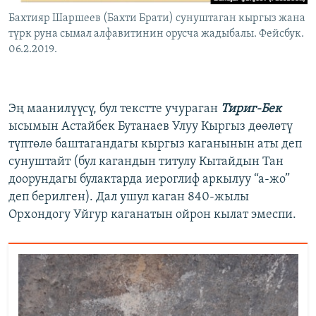
Бахтияр Шаршеев (Бахти Брати) сунуштаган кыргыз жана
түрк руна сымал алфавитинин орусча жадыбалы. Фейсбук.
06.2.2019.
Эң маанилүүсү, бул текстте учураган
Тириг-Бек
ысымын Астайбек Бутанаев Улуу Кыргыз дөөлөтү
түптөлө баштагандагы кыргыз каганынын аты деп
сунуштайт (бул кагандын титулу Кытайдын Тан
доорундагы булактарда иероглиф аркылуу “а-жо”
деп берилген). Дал ушул каган 840-жылы
Орхондогу Уйгур каганатын ойрон кылат эмеспи.