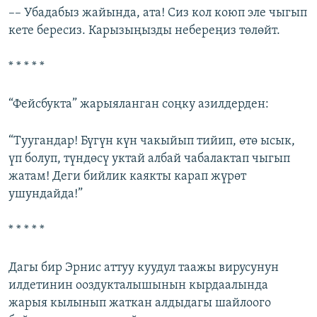
–– Убадабыз жайында, ата! Сиз кол коюп эле чыгып
кете бересиз. Карызыңызды небереңиз төлөйт.
* * * * *
“Фейсбукта” жарыяланган соңку азилдерден:
“Туугандар! Бүгүн күн чакыйып тийип, өтө ысык,
үп болуп, түндөсү уктай албай чабалактап чыгып
жатам! Деги бийлик каякты карап жүрөт
ушундайда!”
* * * * *
Дагы бир Эрнис аттуу куудул таажы вирусунун
илдетинин ооздукталышынын кырдаалында
жарыя кылынып жаткан алдыдагы шайлоого