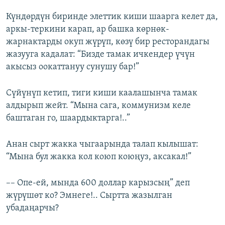
Күндөрдүн биринде элеттик киши шаарга келет да,
аркы-теркини карап, ар башка көрнөк-
жарнактарды окуп жүрүп, көзү бир ресторандагы
жазууга кадалат: “Бизде тамак ичкендер үчүн
акысыз оокаттануу сунушу бар!”
Сүйүнүп кетип, тиги киши каалашынча тамак
алдырып жейт. “Мына сага, коммунизм келе
баштаган го, шаардыктарга!..”
Анан сырт жакка чыгаарында талап кылышат:
“Мына бул жакка кол коюп коюңуз, аксакал!”
–– Опе-ей, мында 600 доллар карызсың” деп
жүрүшөт ко? Эмнеге!.. Сыртта жазылган
убадаңарчы?