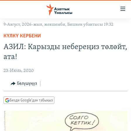
Линктер
Мазмунга
өтүңүз
9-Август, 2026-жыл, жекшемби, Бишкек убактысы 19:32
Навигацияга
ЖАҢЫЛЫКТАР
өтүңүз
КҮЛКҮ КЕРБЕНИ
КЫРГЫЗСТАН
Издөөгө
АЗИЛ: Карызды небереңиз төлөйт,
салыңыз
ДҮЙНӨ
КЫРГЫЗСТАН
ата!
УКРАИНА
САЯСАТ
ДҮЙНӨ
23-Июль, 2020
АТАЙЫН ИЛИКТӨӨ
ЭКОНОМИКА
БОРБОР АЗИЯ
ТВ ПРОГРАММАЛАР
Бөлүшүңүз
МАДАНИЯТ
ПОДКАСТ
БҮГҮН АЗАТТЫКТА
Бизди Google'дан табыңыз
ӨЗГӨЧӨ ПИКИР
ЭКСПЕРТТЕР ТАЛДАЙТ
БИЗ ЖАНА ДҮЙНӨ
Русский
ДАНИСТЕ