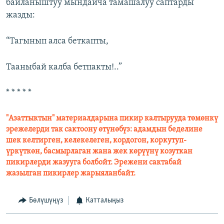
байланыштуу мындайча тамашалуу саптарды
жазды:
“Тагынып алса беткапты,
Тааныбай калба бетпакты!..”
* * * * *
"Азаттыктын" материалдарына пикир калтырууда төмөнкү
эрежелерди так сактоону өтүнөбүз: адамдын беделине
шек келтирген, келекелеген, кордогон, коркутуп-
үркүткөн, басмырлаган жана жек көрүүнү козуткан
пикирлерди жазууга болбойт. Эрежени сактабай
жазылган пикирлер жарыяланбайт.
Бөлүшүңүз
Катталыңыз