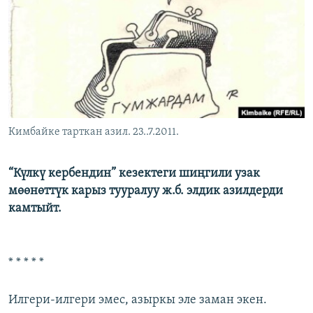
ОНЛАЙН ШЕРИНЕ
ЭЖЕ-СИҢДИЛЕР
АЗАТТЫК+
ЫҢГАЙСЫЗ СУРООЛОР
ЭЕ/АРнун бардык сайттары
Кимбайке тарткан азил. 23..7.2011.
“Күлкү кербендин” кезектеги шиңгили узак
мөөнөттүк карыз тууралуу ж.б. элдик азилдерди
камтыйт.
* * * * *
Илгери-илгери эмес, азыркы эле заман экен.