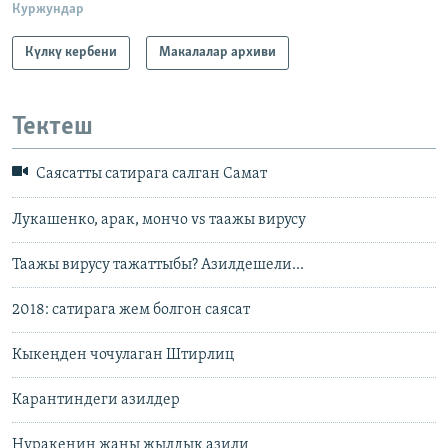
Куржундар
Күлкү кербени
Макалалар архиви
Тектеш
Саясатты сатирага салган Самат
Лукашенко, арак, мончо vs таажы вирусу
Таажы вирусу тажаттыбы? Азилдешели...
2018: сатирага жем болгон саясат
Кыкеңден чочулаган Штирлиц
Карантиндеги азилдер
Нуракенин жаңы жылдык азили