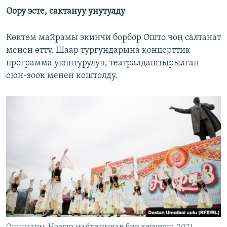
Оору эсте, сактануу унутулду
Көктөм майрамы экинчи борбор Ошто чоң салтанат
менен өттү. Шаар тургундарына концерттик
программа уюштурулуп, театралдаштырылган
оюн-зоок менен коштолду.