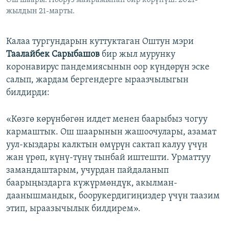
Ош шаары. Нооруз майрамынан бир көрүнүш. 2021-
жылдын 21-марты.
Калаа тургундарын куттуктаган Оштун мэри
Таалайбек Сарыбашов
бир жыл мурунку
коронавирус пандемиясынын оор күндөрүн эске
салып, жардам бергендерге ыраазчылыгын
билдирди:
«Көзгө көрүнбөгөн илдет менен баарыбыз чогуу
кармаштык. Ош шаарынын жашоочулары, азамат
уул-кыздары калктын өмүрүн сактап калуу үчүн
жан үрөп, күнү-түнү тынбай иштешти. Урматтуу
замандаштарым, учурдан пайдаланып
баарыңыздарга күжүрмөндүк, акылман-
даанышмандык, боорукердигиңиздер үчүн таазим
этип, ыраазычылык билдирем».