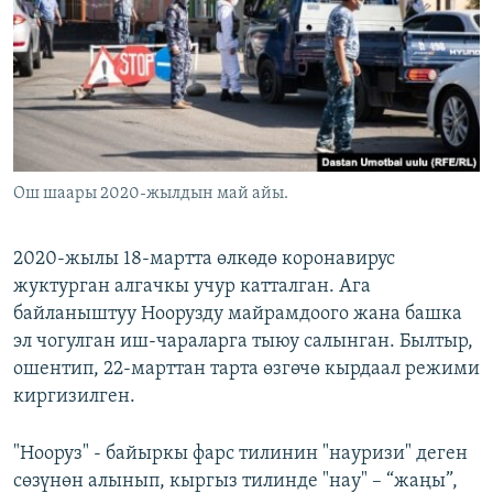
Ош шаары 2020-жылдын май айы.
2020-жылы 18-мартта өлкөдө коронавирус
жуктурган алгачкы учур катталган. Ага
байланыштуу Ноорузду майрамдоого жана башка
эл чогулган иш-чараларга тыюу салынган. Былтыр,
ошентип, 22-марттан тарта өзгөчө кырдаал режими
киргизилген.
"Нооруз" - байыркы фарс тилинин "науризи" деген
сөзүнөн алынып, кыргыз тилинде "нау" – “жаңы”,