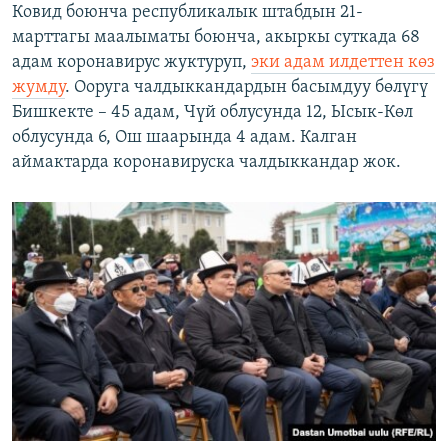
Ковид боюнча республикалык штабдын 21-
марттагы маалыматы боюнча, акыркы суткада 68
адам коронавирус жуктуруп,
эки адам илдеттен көз
жумду
. Ооруга чалдыккандардын басымдуу бөлүгү
Бишкекте – 45 адам, Чүй облусунда 12, Ысык-Көл
облусунда 6, Ош шаарында 4 адам. Калган
аймактарда коронавируска чалдыккандар жок.