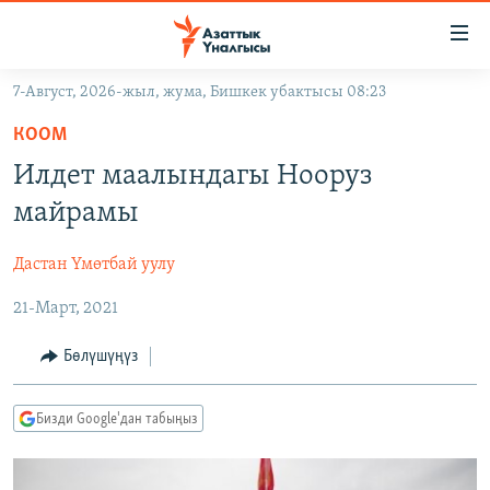
Линктер
Мазмунга
өтүңүз
7-Август, 2026-жыл, жума, Бишкек убактысы 08:23
Навигацияга
ЖАҢЫЛЫКТАР
өтүңүз
КООМ
КЫРГЫЗСТАН
Издөөгө
Илдет маалындагы Нооруз
салыңыз
ДҮЙНӨ
КЫРГЫЗСТАН
майрамы
УКРАИНА
САЯСАТ
ДҮЙНӨ
Дастан Үмөтбай уулу
АТАЙЫН ИЛИКТӨӨ
ЭКОНОМИКА
БОРБОР АЗИЯ
21-Март, 2021
ТВ ПРОГРАММАЛАР
МАДАНИЯТ
ПОДКАСТ
БҮГҮН АЗАТТЫКТА
Бөлүшүңүз
ӨЗГӨЧӨ ПИКИР
ЭКСПЕРТТЕР ТАЛДАЙТ
Бизди Google'дан табыңыз
БИЗ ЖАНА ДҮЙНӨ
Русский
ДАНИСТЕ