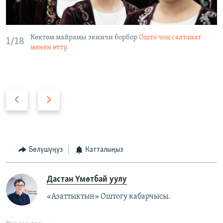
Көктөм майрамы экинчи борбор
Ошто чоң салтанат
1/18
менен өттү
.
А
А
р
л
т
д
к
ы
а
г
Бөлүшүңүз
Катталыңыз
а
Дастан Үмөтбай уулу
«Азаттыктын» Оштогу кабарчысы.