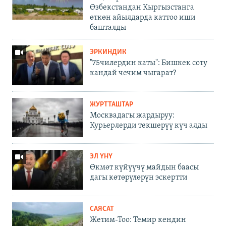
Өзбекстандан Кыргызстанга
өткөн айылдарда каттоо иши
башталды
ЭРКИНДИК
"75чилердин каты": Бишкек соту
кандай чечим чыгарат?
ЖУРТТАШТАР
Москвадагы жардыруу:
Курьерлерди текшерүү күч алды
ЭЛ ҮНҮ
Өкмөт күйүүчү майдын баасы
дагы көтөрүлөрүн эскертти
САЯСАТ
Жетим-Тоо: Темир кендин