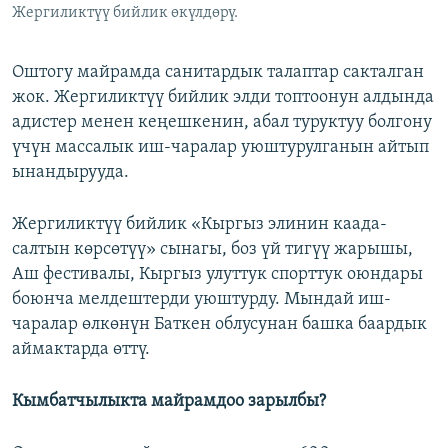
Жергиликтүү бийлик өкүлдөрү.
Оштогу майрамда санитардык талаптар сакталган
жок. Жергиликтүү бийлик элди топтоонун алдында
адистер менен кеңешкенин, абал туруктуу болгону
үчүн массалык иш-чаралар уюштурулганын айтып
ынандырууда.
Жергиликтүү бийлик «Кыргыз элинин каада-
салтын көрсөтүү» сынагы, боз үй тигүү жарышы,
Аш фестивалы, Кыргыз улуттук спорттук оюндары
боюнча мелдештерди уюштурду. Мындай иш-
чаралар өлкөнүн Баткен облусунан башка баардык
аймактарда өттү.
Кымбатчылыкта майрамдоо зарылбы?