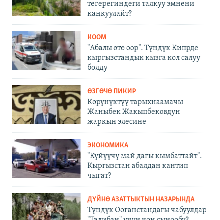
тегерегиндеги талкуу эмнени
каңкуулайт?
КООМ
"Абалы өтө оор". Түндүк Кипрде
кыргызстандык кызга кол салуу
болду
ӨЗГӨЧӨ ПИКИР
Көрүнүктүү тарыхнаамачы
Жаныбек Жакыпбековдун
жаркын элесине
ЭКОНОМИКА
"Күйүүчү май дагы кымбаттайт".
Кыргызстан абалдан кантип
чыгат?
ДҮЙНӨ АЗАТТЫКТЫН НАЗАРЫНДА
Түндүк Ооганстандагы чабуулдар