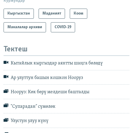
Куржундар
Кыргызстан
Маданият
Коом
Макалалар архиви
COVID-19
Тектеш
Кытайлык кыргыздар аянтты шаңга бөлөдү
Ар улуттун башын кошкон Нооруз
Нооруз: Көк бөрү мелдеши башталды
"Супарадан" сүмөлөк
Улустун улуу күнү