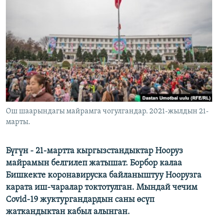
ОНЛАЙН ШЕРИНЕ
ЭЖЕ-СИҢДИЛЕР
АЗАТТЫК+
ЫҢГАЙСЫЗ СУРООЛОР
ЭЕ/АРнун бардык сайттары
Ош шаарындагы майрамга чогулгандар. 2021-жылдын 21-
марты.
Бүгүн - 21-мартта кыргызстандыктар Нооруз
майрамын белгилеп жатышат. Борбор калаа
Бишкекте коронавируска байланыштуу Ноорузга
карата иш-чаралар токтотулган. Мындай чечим
Covid-19 жуктургандардын саны өсүп
жаткандыктан кабыл алынган.