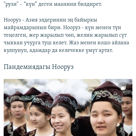
"рузи" – “күн” деген маанини билдирет.
Нооруз - Азия элдеринин эң байыркы
майрамдарынын бири. Нооруз - күн менен түн
теңелген, жер жарылып чөп, желин жарылып сүт
чыккан учурга туш келет. Жаз менен кошо айлана
кулпунуп, адамдар да келечекке үмүт артат.
Пандемиядагы Нооруз