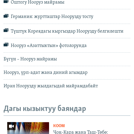
Оштогу Нооруз майрамы
Германия: журтташтар Ноорузду тосту
Түштүк Кореядагы кыргыздар Ноорузду белгилешти
Нооруз «Азаттыктын» фотолорунда
Бүгүн – Нооруз майрамы
Нооруз, үрп-адат жана диний агымдар
Иран Ноорузду жылдагыдай майрамдабайт
Дагы кызыктуу баяндар
КООМ
Чоң-Кара жана Таш-Төбө: