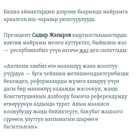
Башка аймактардын дээрлик баарында майрамга
арналган иш-чаралар уюштурулууда.
Президент
Садыр Жапаров
кыргызстандыктарды
көктөм майрамы менен куттуктап, быйылкы жаз
— республикабыз үчүн өзгөчө
жаз
деп сыпаттады:
«Анткени элибиз өтө маанилүү жана жооптуу
учурдун — буга чейинки жетишкендиктерибизди
бекемдеп, реформаларды жүзөгө ашыруу үчүн
дагы бир маанилүү кадамды жасоонун, жаңы
Конституциянын долбоору боюнча референдумду
өткөрүүнүн алдында турат. Анын мааниси
коомубузду жаңы бийиктерге, бакубат жашоого
сүрөөгө, улуттун ынтымагын ширөөгө
багытталган».