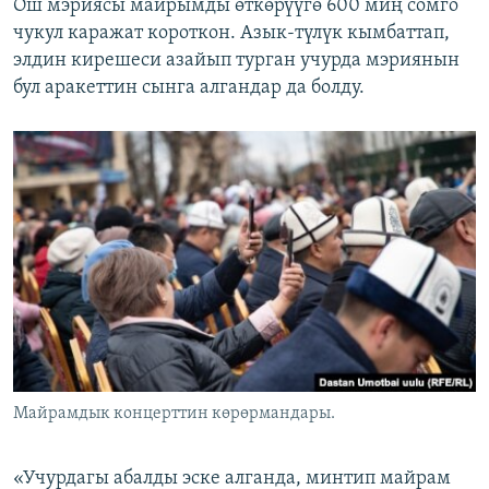
Ош мэриясы майрымды өткөрүүгө 600 миң сомго
чукул каражат короткон. Азык-түлүк кымбаттап,
элдин кирешеси азайып турган учурда мэриянын
бул аракеттин сынга алгандар да болду.
Майрамдык концерттин көрөрмандары.
«Учурдагы абалды эске алганда, минтип майрам