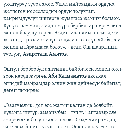
уюштуруу туура эмес. Ушул майрамдын ордуна
жетпеген нерселердин ордун толуктап,
кайрымдуулук иштерге жумшаса жакшы болмок.
Күнүгө эле майрамдап жүрө бербей, ар нерсе чеги
менен болушу керек. Элдин маанайы ансыз деле
жакшы, ар ким өзүнүн көңүлүн көтөрүп үй-бүлөсү
менен майрамдаса болот», - деди Ош шаарынын
тургуну
Азиретали Амитов.
Оштун борборбук аянтында байбичеси менен оюн-
зоок көрүп жүргөн
Аби Калмаматов
аксакал
мындай майрамдар элдин жан дүйнөсүн байытат,
деген пикирде:
«Каатчылык, деп эле жатып калган да болбойт.
Кудайга шүгүр, заманыбыз - тынч. Таптакыр эле
ачарчылык болуп калган жок. Кээде майрамдап,
элге дем берип туруш керек. Ошондо келечекке