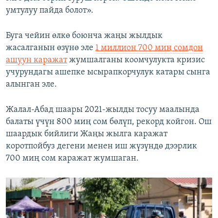
умтулуу пайда болот».
Буга чейин өлкө боюнча жаңы жылдык
жасалганын өзүнө эле
1 миллион 700 миң сомдон
ашуун каражат
жумшалганы коомчулукта кризис
учурундагы ашепке ысырапкорчулук катары сынга
алынган эле.
Жалал-Абад шаары 2021-жылды тосуу маалында
балаты үчүн 800 миң сом бөлүп, рекорд койгон. Ош
шаардык бийлиги Жаңы жылга каражат
коротпойбуз дегени менен иш жүзүндө дээрлик
700 миң сом каражат жумшаган.