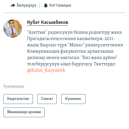
Бөлүшүңүз
Катталыңыз
Кубат Касымбеков
"Азаттык" радиосунун башкы редактору жана
Прагадагы кеңсесинин кызматкери. 2011-
жылы Кыргыз-түрк "Манас" университетинин
Коммуникация факультетин артыкчылык
диплому менен аяктаган. "Биз жана дүйнө"
телеберүүсүнүн алып баруучусу. Твиттерде:
@Kubat_Kasymbek
Куржундар
Кыргызстан
Саясат
Күнмаек
Макалалар архиви