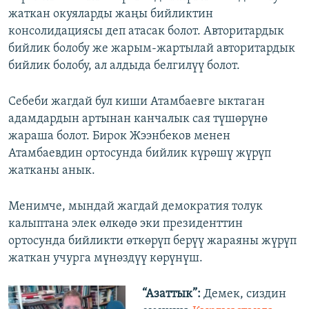
жаткан окуяларды жаңы бийликтин
консолидациясы деп атасак болот. Авторитардык
бийлик болобу же жарым-жартылай авторитардык
бийлик болобу, ал алдыда белгилүү болот.
Себеби жагдай бул киши Атамбаевге ыктаган
адамдардын артынан канчалык сая түшөрүнө
жараша болот. Бирок Жээнбеков менен
Атамбаевдин ортосунда бийлик күрөшү жүрүп
жатканы анык.
Менимче, мындай жагдай демократия толук
калыптана элек өлкөдө эки президенттин
ортосунда бийликти өткөрүп берүү жараяны жүрүп
жаткан учурга мүнөздүү көрүнүш.
“Азаттык”:
Демек, сиздин