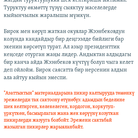
жагдай туруктуулукка шек келтириши ыктымал.
Туруктуу өкмөттү түзүү сыяктуу маселелерде
кыйынчылык жаралышы мүмкүн.
Бирок мен көрүп жаткан окуялар Жээнбековдун
колунда кандайдыр бир деңгээлде бийлиги бар
экенин көрсөтүп турат. Ал азыр президенттик
кеңседе отурган жаңы лидер. Андыктан алдыдагы
бир канча айда Жээнбеков күчтүү болуп чыга келет
деп ойлойм. Бирок саясатта бир нерсенин алдын
ала айтуу кыйын эмеспи.
"Азаттыктын" материалдарына пикир калтырууда төмөнкү
эрежелерди так сактоону өтүнөбүз: адамдын беделине
шек келтирген, келекелеген, кордогон, коркутуп-
үркүткөн, басмырлаган жана жек көрүүнү козуткан
пикирлерди жазууга болбойт. Эрежени сактабай
жазылган пикирлер жарыяланбайт.