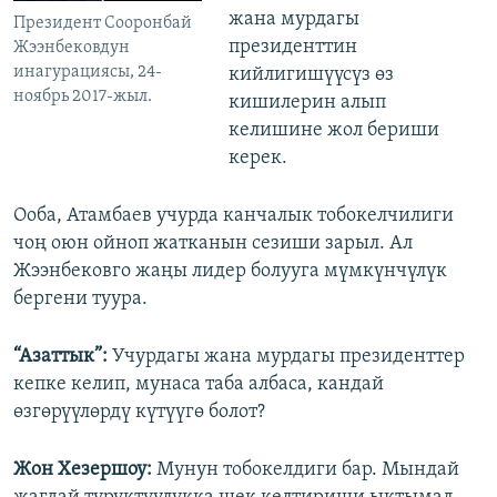
жана мурдагы
Президент Сооронбай
президенттин
Жээнбековдун
инагурациясы, 24-
кийлигишүүсүз өз
ноябрь 2017-жыл.
кишилерин алып
келишине жол бериши
керек.
Ооба, Атамбаев учурда канчалык тобокелчилиги
чоң оюн ойноп жатканын сезиши зарыл. Ал
Жээнбековго жаңы лидер болууга мүмкүнчүлүк
бергени туура.
“Азаттык”:
Учурдагы жана мурдагы президенттер
кепке келип, мунаса таба албаса, кандай
өзгөрүүлөрдү күтүүгө болот?
Жон Хезершоу:
Мунун тобокелдиги бар. Мындай