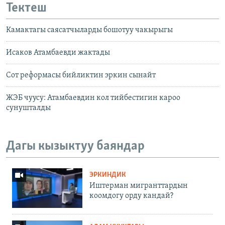
Тектеш
Камактагы саясатчыларды бошотуу чакырыгы
Исаков Атамбаевди жактады
Сот реформасы бийликтин эркин сынайт
ЖЭБ чуусу: Атамбаевдин кол тийбестигин кароо
сунушталды
Дагы кызыктуу баяндар
ЭРКИНДИК
Иштерман мигранттардын
коомдогу орду кандай?