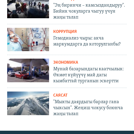
"Эң биринчи – камсыздандыруу".
Бийик чокуларга чыгуу үчүн
жаңы талап
КОРРУПЦИЯ
Гемодиализ чыры: акча
маркумдарга да которулганбы?
ЭКОНОМИКА
Мунай базарындагы каатчылык:
Өкмөт күйүүчү май дагы
кымбаттай турганын эскертти
САЯСАТ
"Мыкты даярдыгы барлар гана
чыксын". Жеңиш чокусу боюнча
жаңы талап