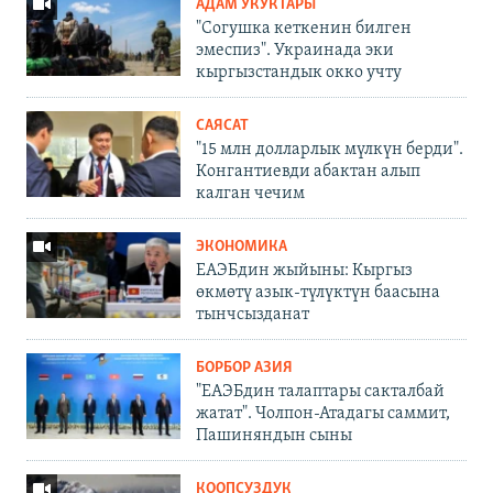
АДАМ УКУКТАРЫ
"Согушка кеткенин билген
эмеспиз". Украинада эки
кыргызстандык окко учту
САЯСАТ
"15 млн долларлык мүлкүн берди".
Конгантиевди абактан алып
калган чечим
ЭКОНОМИКА
ЕАЭБдин жыйыны: Кыргыз
өкмөтү азык-түлүктүн баасына
тынчсызданат
БОРБОР АЗИЯ
"ЕАЭБдин талаптары сакталбай
жатат". Чолпон-Атадагы саммит,
Пашиняндын сыны
КООПСУЗДУК