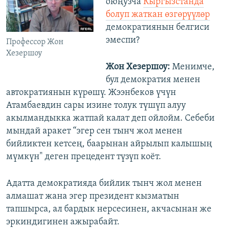
оюңузча
Кыргызстанда
болуп жаткан өзгөрүүлөр
демократиянын белгиси
эмеспи?
Профессор Жон
Хезершоу
Жон Хезершоу:
Менимче,
бул демократия менен
автократиянын күрөшү. Жээнбеков үчүн
Атамбаевдин сары изине толук түшүп алуу
акылмандыкка жатпай калат деп ойлойм. Себеби
мындай аракет “эгер сен тынч жол менен
бийликтен кетсең, баарынан айрылып калышың
мүмкүн" деген прецедент түзүп коёт.
Адатта демократияда бийлик тынч жол менен
алмашат жана эгер президент кызматын
тапшырса, ал бардык нерсесинен, акчасынан же
эркиндигинен ажырабайт.