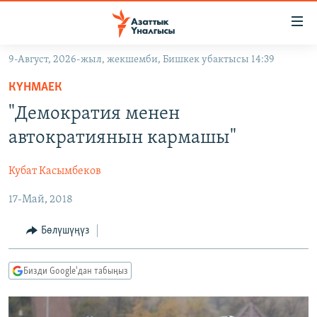
Линктер
Мазмунга
өтүңүз
9-Август, 2026-жыл, жекшемби, Бишкек убактысы 14:39
Навигацияга
ЖАҢЫЛЫКТАР
өтүңүз
КҮНМАЕК
КЫРГЫЗСТАН
Издөөгө
"Демократия менен
салыңыз
ДҮЙНӨ
КЫРГЫЗСТАН
автократиянын кармашы"
УКРАИНА
САЯСАТ
ДҮЙНӨ
Кубат Касымбеков
АТАЙЫН ИЛИКТӨӨ
ЭКОНОМИКА
БОРБОР АЗИЯ
17-Май, 2018
ТВ ПРОГРАММАЛАР
МАДАНИЯТ
ПОДКАСТ
БҮГҮН АЗАТТЫКТА
Бөлүшүңүз
ӨЗГӨЧӨ ПИКИР
ЭКСПЕРТТЕР ТАЛДАЙТ
Бизди Google'дан табыңыз
БИЗ ЖАНА ДҮЙНӨ
Русский
ДАНИСТЕ