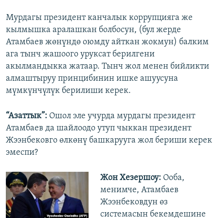
Мурдагы президент канчалык коррупцияга же
кылмышка аралашкан болбосун, (бул жерде
Атамбаев жөнүндө оюмду айткан жокмун) балким
ага тынч жашоого уруксат берилгени
акылмандыкка жатаар. Тынч жол менен бийликти
алмаштыруу принцибинин ишке ашуусуна
мүмкүнчүлүк берилиши керек.
“Азаттык”:
Ошол эле учурда мурдагы президент
Атамбаев да шайлоодо утуп чыккан президент
Жээнбековго өлкөнү башкарууга жол бериши керек
эмеспи?
Жон Хезершоу:
Ооба,
менимче, Атамбаев
Жээнбековдун өз
системасын бекемдешине