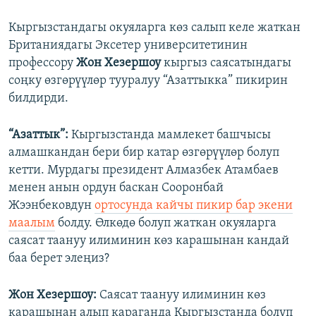
Кыргызстандагы окуяларга көз салып келе жаткан
Британиядагы Эксетер университетинин
профессору
Жон Хезершоу
кыргыз саясатындагы
соңку өзгөрүүлөр тууралуу “Азаттыкка” пикирин
билдирди.
“Азаттык”:
Кыргызстанда мамлекет башчысы
алмашкандан бери бир катар өзгөрүүлөр болуп
кетти. Мурдагы президент Алмазбек Атамбаев
менен анын ордун баскан Сооронбай
Жээнбековдун
ортосунда кайчы пикир бар экени
маалым
болду. Өлкөдө болуп жаткан окуяларга
саясат таануу илиминин көз карашынан кандай
баа берет элеңиз?
Жон Хезершоу:
Саясат таануу илиминин көз
карашынан алып караганда Кыргызстанда болуп