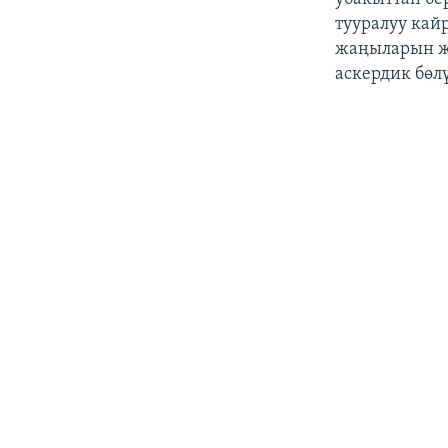
тууралуу кай
жаңыларын ж
аскердик бөл