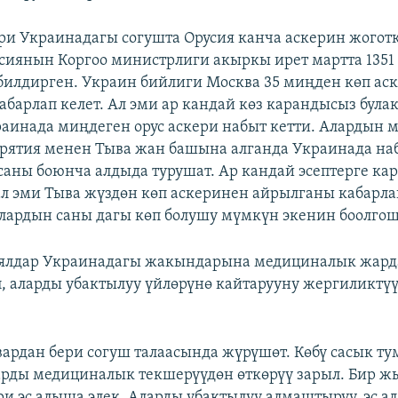
ри Украинадагы согушта Орусия канча аскерин жоготк
усиянын Коргоо министрлиги акыркы ирет мартта 135
илдирген. Украин бийлиги Москва 35 миңден көп ас
абарлап келет. Ал эми ар кандай көз карандысыз була
раинада миңдеген орус аскери набыт кетти. Алардын
урятия менен Тыва жан башына алганда Украинада на
саны боюнча алдыда турушат. Ар кандай эсептерге кар
 ал эми Тыва жүздөн көп аскеринен айрылганы кабарла
лардын саны дагы көп болушу мүмкүн экенин боолгош
аялдар Украинадагы жакындарына медициналык жард
, аларды убактылуу үйлөрүнө кайтарууну жергиликтү
вардан бери согуш талаасында жүрүшөт. Көбү сасык ту
рды медициналык текшерүүдөн өткөрүү зарыл. Бир ж
ри эс алыша элек. Аларды убактылуу алмаштыруу, эс а