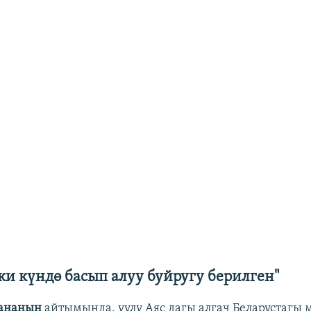
ки күндө басып алуу буйругу берилген"
ананын
айтымында, уулу Аяс дагы алгач Беларустагы