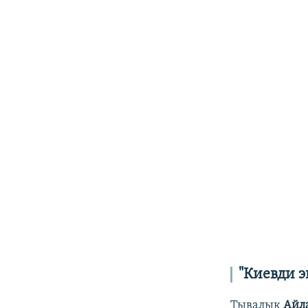
"Киевди э
Тывалык
Айл