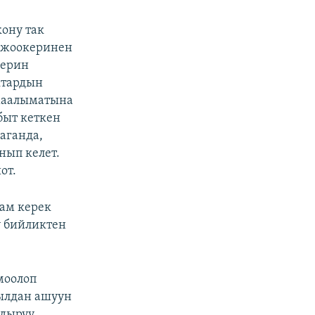
ону так
1 жоокеринен
керин
ктардын
 маалыматына
быт кеткен
аганда,
нып келет.
от.
ам керек
ү бийликтен
моолоп
ылдан ашуун
лдыруу