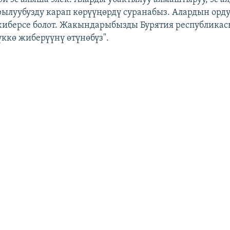
рылуубузду карап көрүүңөрдү суранабыз. Алардын орд
иберсе болот. Жакындарыбызды Бурятия республика
үккө жиберүүнү өтүнөбүз".