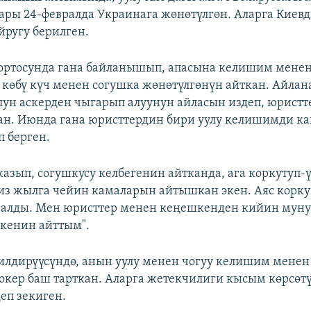
 ары 24-февралда Украинага жөнөтүлгөн. Аларга Киевд
йругу берилген.
ортосунда гана байланышып, апасына келишим мене
 көбү күч менен согушка жөнөтүлгөнүн айткан. Айлана
улун аскерден чыгарып алуунун айласын издеп, юрист
ан. Июнда гана юристтердин бири уулу келишимди ка
п берген.
жазып, согушкусу келбегенин айтканда, ага коркутуп-
гиз жылга чейин камаларын айтышкан экен. Аяс коркуп
чалды. Мен юристтер менен кеңешкенден кийин муну
экенин айттым".
лдирүүсүндө, анын уулу менен чогуу келишим менен
оокер баш тарткан. Аларга жетекчилиги кысым көрсөтү
еп зекиген.