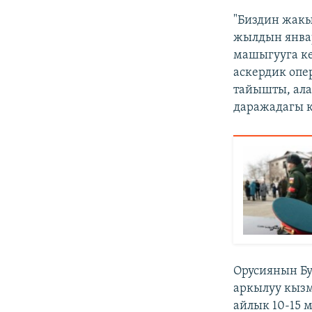
"Биздин жакы
жылдын январ
машыгууга к
аскердик опе
тайышты, ала
даражадагы к
Орусиянын Б
аркылуу кызма
айлык 10-15 м