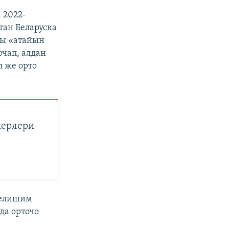
 2022-
тан Беларуска
гы «атайын
чап, алдан
 же орто
керлери
келишим
да орточо