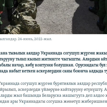
рылгандар. 24-июнь, 2022-жыл.
жана тывалык аялдар Украинада согушуп жүргөн жак
тарууну талап кылып митингге чыгышты. Алардын а
абалы начар, көбү контузия болушкан. Орусиядагы бул
ада набыт кеткен аскерлердин саны боюнча алдыда ту
раинада согушуп жүргөн бурятиялык аялдар респуб
йрылып, аскерлерди үйлөрүнө кайтарууну өтүнүштү. 
ларды жыл башында Беларуска машыгууга деп алдоо 
андан ары Украинадагы согушка жөнөтүп жиберишкен