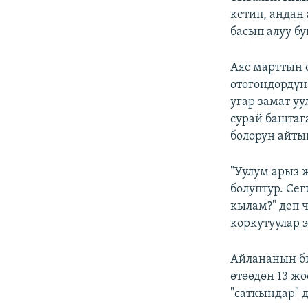
кетип, андан
басып алуу бу
Аяс марттын 
өтөгөндөрдүн
угар замат у
сурай баштаг
болорун айты
"Уулум арыз 
болуптур. Се
кылам?" деп 
коркутуулар 
Айлананын би
өтөөдөн 13 ж
"саткындар" д