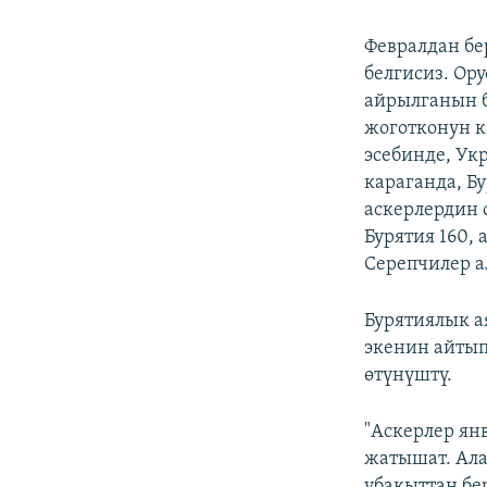
Февралдан бе
белгисиз. Ор
айрылганын б
жоготконун к
эсебинде, Ук
караганда, Б
аскерлердин 
Бурятия 160,
Серепчилер а
Бурятиялык 
экенин айтып
өтүнүштү.
"Аскерлер ян
жатышат. Ала
убакыттан бе