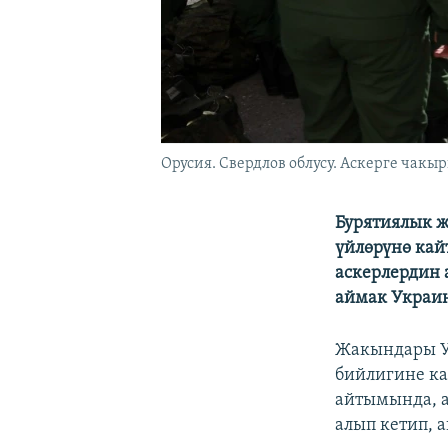
Орусия. Свердлов облусу. Аскерге чакы
Бурятиялык 
үйлөрүнө кай
аскерлердин 
аймак Украин
Жакындары Ук
бийлигине ка
айтымында, а
алып кетип, 