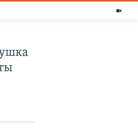
гушка
кты