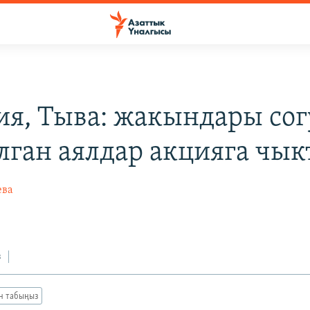
ия, Тыва: жакындары со
лган аялдар акцияга чы
ева
з
ан табыңыз