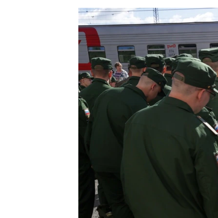
ЭЖЕ-СИҢДИЛЕР
АЗАТТЫК+
ЫҢГАЙСЫЗ СУРООЛОР