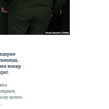
ындарын
йтымында,
 эки жакыр
рат.
лика
Алардын
жолу менен
.