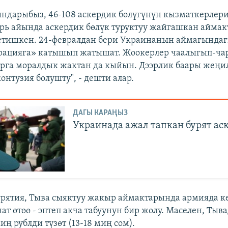
ндарыбыз, 46-108 аскердик бөлүгүнүн кызматкерлери
ь айында аскердик бөлүк туруктуу жайгашкан аймак
етишкен. 24-февралдан бери Украинанын аймагында
рацияга» катышып жатышат. Жоокерлер чаалыгып-чар
рга моралдык жактан да кыйын. Дээрлик баары жеңил
онтузия болушту", - дешти алар.
ДАГЫ КАРАҢЫЗ
Украинада ажал тапкан бурят ас
урятия, Тыва сыяктуу жакыр аймактарында армияда 
т өтөө - эптеп акча табуунун бир жолу. Маселен, Тыва
иң рублди түзөт (13-18 миң сом).