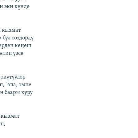
и эки күндө
н кызмат
 бул сөздөрдү
терден кеңеш
нтип үзсө
үркүтүүлөр
, "апа, эмне
н баары куру
 кызмат
п,