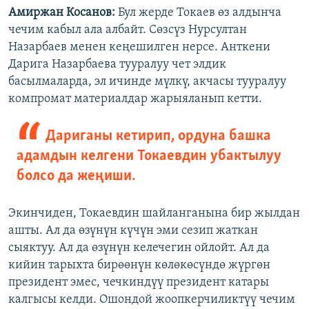
Амиржан Косанов:
Бул жерде Токаев өз алдынча
чечим кабыл ала албайт. Сөзсүз Нурсултан
Назарбаев менен кеңешилген нерсе. Анткени
Дарига Назарбаева тууралуу чет элдик
басылмаларда, эл ичинде мүлкү, акчасы тууралуу
компромат материалдар жарыяланып кетти.
Дариганы кетирип, ордуна башка
адамдын келгени Токаевдин убактылуу
болсо да жеңиши.
Экинчиден, Токаевдин шайланганына бир жылдан
ашты. Ал да өзүнүн күчүн эми сезип жаткан
сыяктуу. Ал да өзүнүн келечегин ойлойт. Ал да
кийин тарыхта бирөөнүн көлөкөсүндө жүргөн
президент эмес, чечкиндүү президент катары
калгысы келди. Ошондой жоопкерчиликтүү чечим