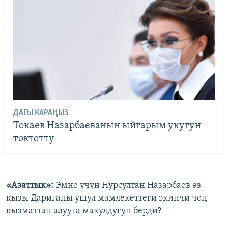
ДАГЫ КАРАҢЫЗ
Токаев Назарбаеванын ыйгарым укугун
токтотту
«Азаттык»:
Эмне үчүн Нурсултан Назарбаев өз
кызы Дариганы ушул мамлекеттеги экинчи чоң
кызматтан алууга макулдугун берди?