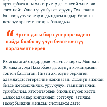
арттырбаса аны олигархтар да, саясий элита да
тоготпойт. Ошон үчүн бул өзгөрүүнү Токаевдин
башкаруучу топтор алдындагы кадыр-баркын
көтөрүү аракети катары бааладым.
Эртең дагы бир суперпрезидент
пайда болбошу үчүн бизге күчтүү
парламент керек.
Кыргыз агайындар деле түшүнсө керек. Мындан
30 жыл мурда Назарбаев да өзүнүн командасын
топтой баштаган. Ниети ак, өзүнө берилген
адамдарды тегерегине жыйнаган. Ошонун айынан
бизде жердешчилик, уруучулук, таанышчылык,
трайбализм, авторитардык бийлик күчөп кетти.
Далай адамдар кодуланып, соттолуп, атылды.
Назарбаевдин мындай системасы дагы