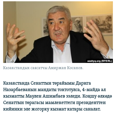
ОНЛАЙН ШЕРИНЕ
ЭЖЕ-СИҢДИЛЕР
АЗАТТЫК+
ЫҢГАЙСЫЗ СУРООЛОР
ЭЕ/АРнун бардык сайттары
Казакстандык саясатчы Амиржан Косанов.
Казакстанда Сенаттын төрайымы Дарига
Назарбаеванын мандаты токтотулса, 4-майда ал
кызматты Маулен Ашимбаев ээледи. Коңшу өлкөдө
Сенаттын төрагасы мамлекеттеги президенттен
кийинки эле жогорку кызмат катары саналат.