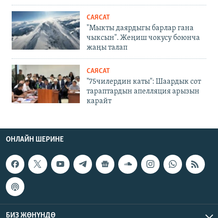
САЯСАТ
"Мыкты даярдыгы барлар гана
чыксын". Жеңиш чокусу боюнча
жаңы талап
САЯСАТ
"75чилердин каты": Шаардык сот
тараптардын апелляция арызын
карайт
ОНЛАЙН ШЕРИНЕ
БИЗ ЖӨНҮНДӨ