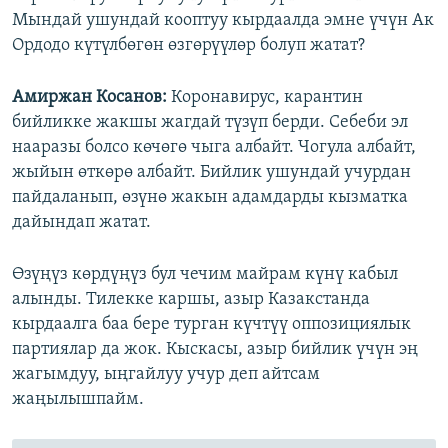
Мындай ушундай кооптуу кырдаалда эмне үчүн Ак
Ордодо күтүлбөгөн өзгөрүүлөр болуп жатат?
Амиржан Косанов:
Коронавирус, карантин
бийликке жакшы жагдай түзүп берди. Себеби эл
нааразы болсо көчөгө чыга албайт. Чогула албайт,
жыйын өткөрө албайт. Бийлик ушундай учурдан
пайдаланып, өзүнө жакын адамдарды кызматка
дайындап жатат.
Өзүңүз көрдүңүз бул чечим майрам күнү кабыл
алынды. Тилекке каршы, азыр Казакстанда
кырдаалга баа бере турган күчтүү оппозициялык
партиялар да жок. Кыскасы, азыр бийлик үчүн эң
жагымдуу, ыңгайлуу учур деп айтсам
жаңылышпайм.