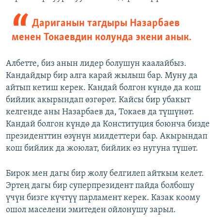
Дариганын тагдыры Назарбаев
менен Токаевдин колунда экени анык.
Албетте, биз анын лидер болушун каалайбыз.
Кандайдыр бир алга карай жылыш бар. Муну да
айтып кетиш керек. Кандай болгон күндө да кош
бийлик акырындап өзгөрөт. Кайсы бир убакыт
келгенде аны Назарбаев да, Токаев да түшүнөт.
Кандай болгон күндө да Конституция боюнча бизде
президенттин өзүнүн милдеттери бар. Акырындап
кош бийлик да жоюлат, бийлик өз нугуна түшөт.
Бирок мен дагы бир жолу белгилеп айткым келет.
Эртең дагы бир суперпрезидент пайда болбошу
үчүн бизге күчтүү парламент керек. Казак коому
ошол маселени эмитеден ойлонушу зарыл.