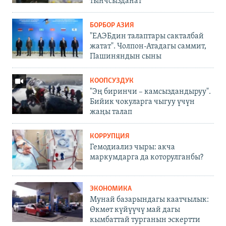
тынчсызданат
БОРБОР АЗИЯ
"ЕАЭБдин талаптары сакталбай
жатат". Чолпон-Атадагы саммит,
Пашиняндын сыны
КООПСУЗДУК
"Эң биринчи – камсыздандыруу".
Бийик чокуларга чыгуу үчүн
жаңы талап
КОРРУПЦИЯ
Гемодиализ чыры: акча
маркумдарга да которулганбы?
ЭКОНОМИКА
Мунай базарындагы каатчылык:
Өкмөт күйүүчү май дагы
кымбаттай турганын эскертти