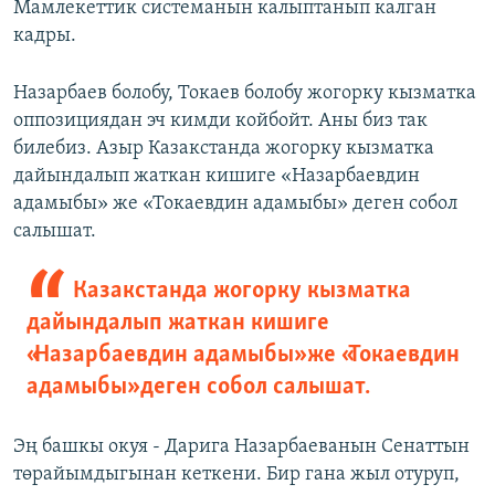
Мамлекеттик системанын калыптанып калган
кадры.
Назарбаев болобу, Токаев болобу жогорку кызматка
оппозициядан эч кимди койбойт. Аны биз так
билебиз. Азыр Казакстанда жогорку кызматка
дайындалып жаткан кишиге «Назарбаевдин
адамыбы» же «Токаевдин адамыбы» деген собол
салышат.
Казакстанда жогорку кызматка
дайындалып жаткан кишиге
«Назарбаевдин адамыбы» же «Токаевдин
адамыбы» деген собол салышат.
Эң башкы окуя - Дарига Назарбаеванын Сенаттын
төрайымдыгынан кеткени. Бир гана жыл отуруп,