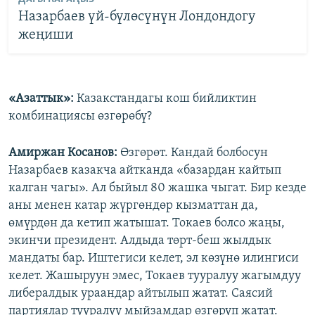
Назарбаев үй-бүлөсүнүн Лондондогу
жеңиши
«Азаттык»:
​Казакстандагы кош бийликтин
комбинациясы өзгөрөбү?
Амиржан Косанов:
Өзгөрөт. Кандай болбосун
Назарбаев казакча айтканда «базардан кайтып
калган чагы». Ал быйыл 80 жашка чыгат. Бир кезде
аны менен катар жүргөндөр кызматтан да,
өмүрдөн да кетип жатышат. Токаев болсо жаңы,
экинчи президент. Алдыда төрт-беш жылдык
мандаты бар. Иштегиси келет, эл көзүнө илингиси
келет. Жашыруун эмес, Токаев тууралуу жагымдуу
либералдык ураандар айтылып жатат. Саясий
партиялар тууралуу мыйзамдар өзгөрүп жатат.