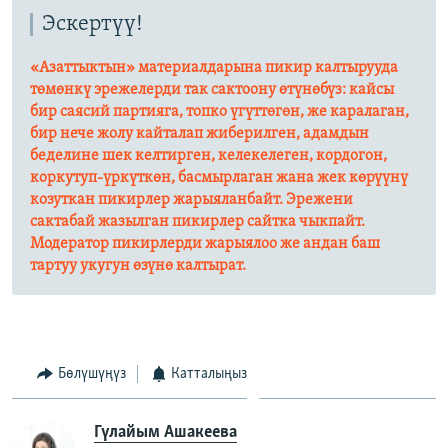
Эскертүү!
«Азаттыктын» материалдарына пикир калтырууда
төмөнкү эрежелерди так сактоону өтүнөбүз: кайсы
бир саясий партияга, топко үгүттөгөн, же каралаган,
бир нече жолу кайталап жиберилген, адамдын
беделине шек келтирген, келекелеген, кордогон,
коркутуп-үркүткөн, басмырлаган жана жек көрүүнү
козуткан пикирлер жарыяланбайт. Эрежени
сактабай жазылган пикирлер сайтка чыкпайт.
Модератор пикирлерди жарыялоо же андан баш
тартуу укугун өзүнө калтырат.​
Бөлүшүңүз
Катталыңыз
Гүлайым Ашакеева