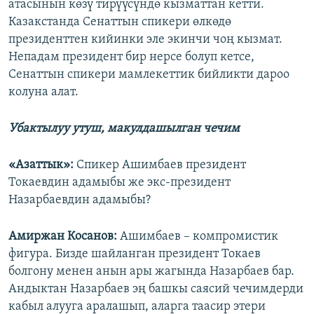
атасынын көзү тирүүсүндө кызматтан кетти.
Казакстанда Сенаттын спикери өлкөдө
президенттен кийинки эле экинчи чоң кызмат.
Непадам президент бир нерсе болуп кетсе,
Сенаттын спикери мамлекеттик бийликти дароо
колуна алат.
Убактылуу утуш, макулдашылган чечим
«Азаттык»:
Спикер Ашимбаев президент
Токаевдин адамыбы же экс-президент
Назарбаевдин адамыбы?
Амиржан Косанов:
Ашимбаев – компромистик
фигура. Бизде шайланган президент Токаев
болгону менен анын ары жагында Назарбаев бар.
Андыктан Назарбаев эң башкы саясий чечимдерди
кабыл алууга аралашып, аларга таасир этери