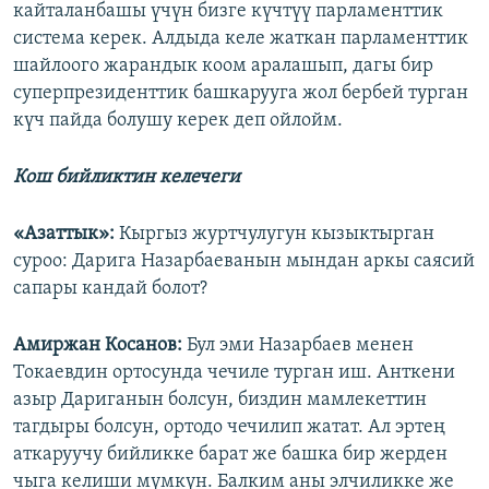
кайталанбашы үчүн бизге күчтүү парламенттик
система керек. Алдыда келе жаткан парламенттик
шайлоого жарандык коом аралашып, дагы бир
суперпрезиденттик башкарууга жол бербей турган
күч пайда болушу керек деп ойлойм.
Кош бийликтин келечеги
«Азаттык»:
Кыргыз журтчулугун кызыктырган
суроо: Дарига Назарбаеванын мындан аркы саясий
сапары кандай болот?
Амиржан Косанов:
Бул эми Назарбаев менен
Токаевдин ортосунда чечиле турган иш. Анткени
азыр Дариганын болсун, биздин мамлекеттин
тагдыры болсун, ортодо чечилип жатат. Ал эртең
аткаруучу бийликке барат же башка бир жерден
чыга келиши мүмкүн. Балким аны элчиликке же