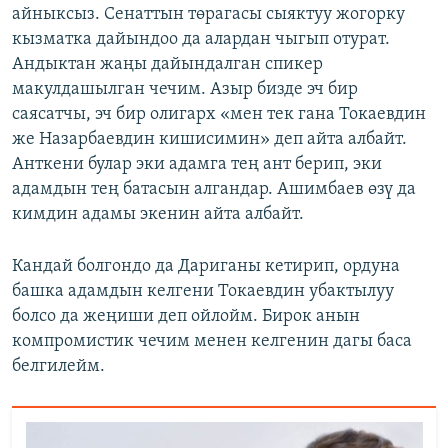
айныксыз. Сенаттын төрагасы сыяктуу жогорку
кызматка дайындоо да алардан чыгып отурат.
Андыктан жаңы дайындалган спикер
макулдашылган чечим. Азыр бизде эч бир
саясатчы, эч бир олигарх «мен тек гана Токаевдин
же Назарбаевдин кишисимин» деп айта албайт.
Анткени булар эки адамга тең ант берип, эки
адамдын тең батасын алгандар. Ашимбаев өзү да
кимдин адамы экенин айта албайт.
Кандай болгондо да Дариганы кетирип, ордуна
башка адамдын келгени Токаевдин убактылуу
болсо да жеңиши деп ойлойм. Бирок анын
компромистик чечим менен келгенин дагы баса
белгилейм.