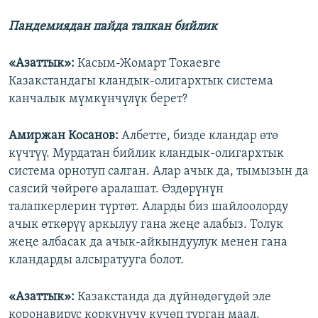
Пандемиядан пайда тапкан бийлик
«Азаттык»:
Касым-Жомарт Токаевге
Казакстандагы кландык-олигархтык система
канчалык мүмкүнчүлүк берет?​
Амиржан Косанов:
Албетте, бизде кландар өтө
күчтүү. Мурдатан бийлик кландык-олигархтык
система орнотуп салган. Алар ачык да, тымызын да
саясий чөйрөгө аралашат. Өздөрүнүн
талапкерлерин түртөт. Аларды биз шайлоолорду
ачык өткөрүү аркылуу гана жеңе алабыз. Толук
жеңе албасак да ачык-айкындуулук менен гана
кландарды алсыратууга болот.
«Азаттык»:
Казакстанда да дүйнөдөгүдөй эле
коронавирус коркунучу күчөп турган маал.