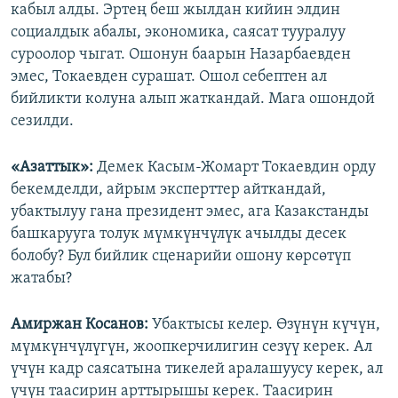
кабыл алды. Эртең беш жылдан кийин элдин
социалдык абалы, экономика, саясат тууралуу
суроолор чыгат. Ошонун баарын Назарбаевден
эмес, Токаевден сурашат. Ошол себептен ал
бийликти колуна алып жаткандай. Мага ошондой
сезилди.
«Азаттык»:
Демек Касым-Жомарт Токаевдин орду
бекемделди, айрым эксперттер айткандай,
убактылуу гана президент эмес, ага Казакстанды
башкарууга толук мүмкүнчүлүк ачылды десек
болобу? Бул бийлик сценарийи ошону көрсөтүп
жатабы?
Амиржан Косанов:
Убактысы келер. Өзүнүн күчүн,
мүмкүнчүлүгүн, жоопкерчилигин сезүү керек. Ал
үчүн кадр саясатына тикелей аралашуусу керек, ал
үчүн таасирин арттырышы керек. Таасирин