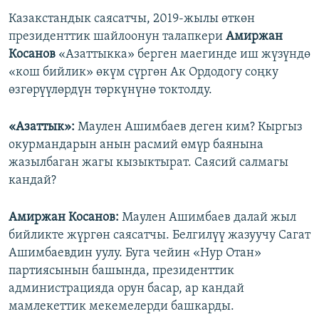
Казакстандык саясатчы, 2019-жылы өткөн
президенттик шайлоонун талапкери
Амиржан
Косанов
«Азаттыкка» берген маегинде иш жүзүндө
«кош бийлик» өкүм сүргөн Ак Ордодогу соңку
өзгөрүүлөрдүн төркүнүнө токтолду.
«Азаттык»:
Маулен Ашимбаев деген ким? Кыргыз
окурмандарын анын расмий өмүр баянына
жазылбаган жагы кызыктырат. Саясий салмагы
кандай?
Амиржан Косанов:
Маулен Ашимбаев далай жыл
бийликте жүргөн саясатчы. Белгилүү жазуучу Сагат
Ашимбаевдин уулу. Буга чейин «Нур Отан»
партиясынын башында, президенттик
администрацияда орун басар, ар кандай
мамлекеттик мекемелерди башкарды.