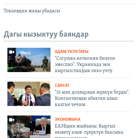
Токаевдин жаңы убадасы
Дагы кызыктуу баяндар
АДАМ УКУКТАРЫ
"Согушка кеткенин билген
эмеспиз". Украинада эки
кыргызстандык окко учту
САЯСАТ
"15 млн долларлык мүлкүн берди".
Конгантиевди абактан алып
калган чечим
ЭКОНОМИКА
ЕАЭБдин жыйыны: Кыргыз
өкмөтү азык-түлүктүн баасына