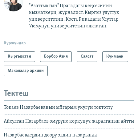
"Азаттыктын" Прагадагы кеңсесинин
кызматкери, журналист. Кыргыз улуттук
университетин, Коста Рикадагы Улуттар
Уюмунун университетин аяктаган.
Куржундар
Кыргызстан
Борбор Азия
Саясат
Күнмаек
Макалалар архиви
Тектеш
Токаев Назарбаеванын ыйгарым укугун токтотту
Айсултан Назарбаев өмүрүнө коркунуч жаралганын айтты
Назарбаевдердин доору элдин назарында