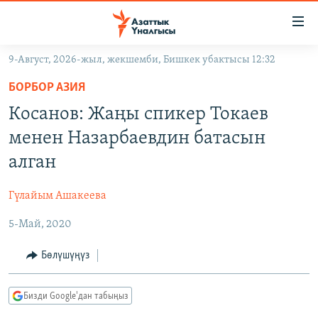
Линктер
Мазмунга
өтүңүз
9-Август, 2026-жыл, жекшемби, Бишкек убактысы 12:32
Навигацияга
ЖАҢЫЛЫКТАР
өтүңүз
БОРБОР АЗИЯ
КЫРГЫЗСТАН
Издөөгө
Косанов: Жаңы спикер Токаев
салыңыз
ДҮЙНӨ
КЫРГЫЗСТАН
менен Назарбаевдин батасын
УКРАИНА
САЯСАТ
ДҮЙНӨ
алган
АТАЙЫН ИЛИКТӨӨ
ЭКОНОМИКА
БОРБОР АЗИЯ
Гүлайым Ашакеева
ТВ ПРОГРАММАЛАР
МАДАНИЯТ
5-Май, 2020
ПОДКАСТ
БҮГҮН АЗАТТЫКТА
ӨЗГӨЧӨ ПИКИР
ЭКСПЕРТТЕР ТАЛДАЙТ
Бөлүшүңүз
БИЗ ЖАНА ДҮЙНӨ
Русский
Бизди Google'дан табыңыз
ДАНИСТЕ