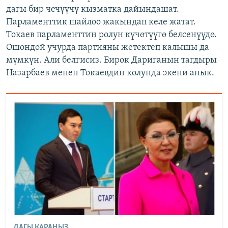
дагы бир чечүүчү кызматка дайындашат.
Парламенттик шайлоо жакындап келе жатат.
Токаев парламенттин ролун күчөтүүгө белсенүүдө.
Ошондой учурда партияны жетектеп калышы да
мүмкүн. Али белгисиз. Бирок Дариганын тагдыры
Назарбаев менен Токаевдин колунда экени анык.
ДАГЫ КАРАҢЫЗ