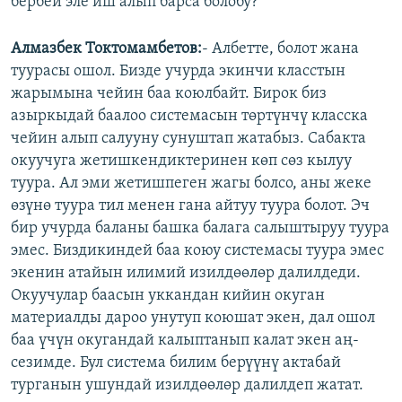
бербей эле иш алып барса болобу?
Алмазбек Токтомамбетов:
- Албетте, болот жана
туурасы ошол. Бизде учурда экинчи класстын
жарымына чейин баа коюлбайт. Бирок биз
азыркыдай баалоо системасын төртүнчү класска
чейин алып салууну сунуштап жатабыз. Сабакта
окуучуга жетишкендиктеринен көп сөз кылуу
туура. Ал эми жетишпеген жагы болсо, аны жеке
өзүнө туура тил менен гана айтуу туура болот. Эч
бир учурда баланы башка балага салыштыруу туура
эмес. Биздикиндей баа коюу системасы туура эмес
экенин атайын илимий изилдөөлөр далилдеди.
Окуучулар баасын уккандан кийин окуган
материалды дароо унутуп коюшат экен, дал ошол
баа үчүн окугандай калыптанып калат экен аң-
сезимде. Бул система билим берүүнү актабай
турганын ушундай изилдөөлөр далилдеп жатат.