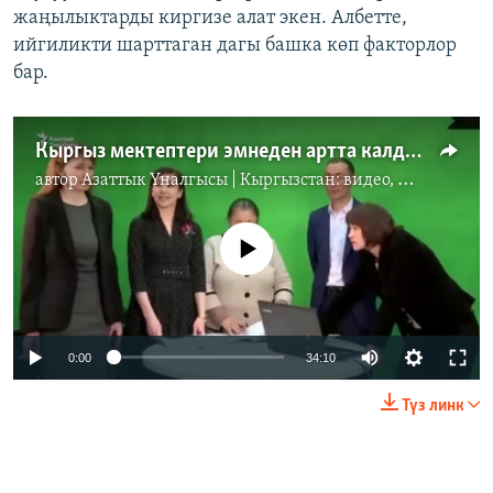
жаңылыктарды киргизе алат экен. Албетте,
ийгиликти шарттаган дагы башка көп факторлор
бар.
Кыргыз мектептери эмнеден артта калды?
автор
Азаттык Үналгысы | Кыргызстан: видео, фото, кабарлар
No media source currently available
Auto
0:00
34:10
270p
Түз линк
360p
Auto
270p
360p
480p
480p