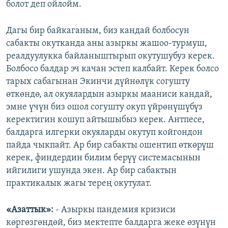
болот деп ойлойм.
Дагы бир байкаганым, биз кандай болбосун
сабакты окутканда аны азыркы жашоо-турмуш,
реалдуулукка байланыштырып окутушубуз керек.
Болбосо балдар эч качан эстеп калбайт. Керек болсо
тарых сабагынан Экинчи дүйнөлүк согушту
өткөндө, ал окуялардын азыркы мааниси кандай,
эмне үчүн биз ошол согушту окуп үйрөнүшүбүз
керектигин кошуп айтышыбыз керек. Антпесе,
балдарга илгерки окуяларды окутуп койгондон
пайда чыкпайт. Ар бир сабакты ошентип өткөрүш
керек, финдердин билим берүү системасынын
ийгилиги ушунда экен. Ар бир сабактын
практикалык жагы терең окутулат.
«Азаттык»:
- Азыркы пандемия кризиси
көргөзгөндөй, биз мектепте балдарга жеке өзүнүн