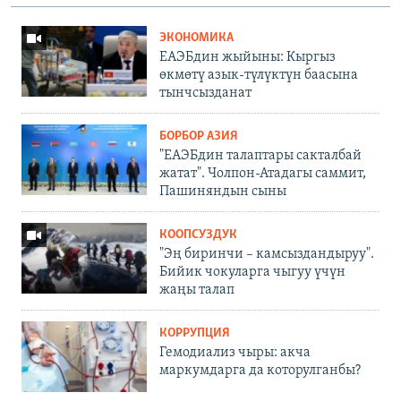
ЭКОНОМИКА
ЕАЭБдин жыйыны: Кыргыз
өкмөтү азык-түлүктүн баасына
тынчсызданат
БОРБОР АЗИЯ
"ЕАЭБдин талаптары сакталбай
жатат". Чолпон-Атадагы саммит,
Пашиняндын сыны
КООПСУЗДУК
"Эң биринчи – камсыздандыруу".
Бийик чокуларга чыгуу үчүн
жаңы талап
КОРРУПЦИЯ
Гемодиализ чыры: акча
маркумдарга да которулганбы?