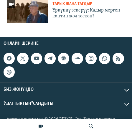
ТАРЫХ ЖАНА ТАГДЫР
Үркүндү эскерүү: Кадыр мерген
кантип жол тоскон?
ОНЛАЙН ШЕРИНЕ
БИЗ ЖӨНҮНДӨ
"АЗАТТЫКТЫН" САНДЫГЫ
Азаттык үналгысы © 2026 RFE/RL, Inc. Бардык укуктар
корголгон.