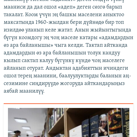
мааниси да дал ошол «адеп» деген сөзгө барып
такалат. Коом үчүн эң башкы маселени аныктоо
максатында 1960-жылдан бери дүйнөдө бир топ
изилдөө уланып келе жатат. Анын жыйынтыгында
бүгүн коомдогу эң чоң маселе катары «адамдардын
өз ара байланышы» чыга келди. Тактап айтканда
адамдардын өз ара байланышын толук кандуу
кылып сактап калуу бүгүнкү күндө чоң маселеге
айланып отурат. Андыктан адабияттын ичиндеги
ошол терең маанини, баалуулуктарды баланын аң-
сезимине сиңдирүүдө жогоруда айткандарыңыз
аябай маанилүү.