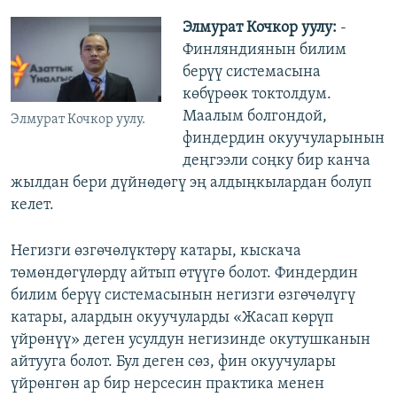
Элмурат Кочкор уулу:
-
Финляндиянын билим
берүү системасына
көбүрөөк токтолдум.
Маалым болгондой,
Элмурат Кочкор уулу.
финдердин окуучуларынын
деңгээли соңку бир канча
жылдан бери дүйнөдөгү эң алдыңкылардан болуп
келет.
Негизги өзгөчөлүктөрү катары, кыскача
төмөндөгүлөрдү айтып өтүүгө болот. Финдердин
билим берүү системасынын негизги өзгөчөлүгү
катары, алардын окуучуларды «Жасап көрүп
үйрөнүү» деген усулдун негизинде окутушканын
айтууга болот. Бул деген сөз, фин окуучулары
үйрөнгөн ар бир нерсесин практика менен