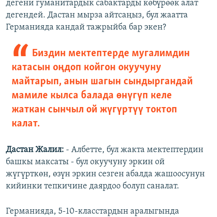
дегени гуманитардык сабактарды көбүрөөк алат
дегендей. Дастан мырза айтсаңыз, бул жаатта
Германияда кандай тажрыйба бар экен?
Биздин мектептерде мугалимдин
катасын оңдоп койгон окуучуну
майтарып, анын шагын сындыргандай
мамиле кылса балада өнүгүп келе
жаткан сынчыл ой жүгүртүү токтоп
калат.
Дастан Жалил:
- Албетте, бул жакта мектептердин
башкы максаты - бул окуучуну эркин ой
жүгүрткөн, өзүн эркин сезген абалда жашоосунун
кийинки тепкичине даярдоо болуп саналат.
Германияда, 5-10-класстардын аралыгында