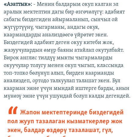
«Азаттык»:
- Менин балдарым окуп калган эл
1080p
1080p
аралык мектептин дагы бир өзгөчөлүгү: адабият
сабагы биздегиден айырмаланып, сынчыл ой
жүгүртүүнү, чыгарманы, андагы окуя,
каармандарды анализдөөгө үйрөтөт экен.
Биздегидей адабият деген окуу китеби жок,
жазуучулардын өмүр баяны атайлап окутулбайт.
Бирок англис тилдүү мыкты чыгармаларды
окуучулар толугу менен окуп чыгып, классында
топ-топко бөлүнүп алып, бирден каарманды
анализдеп, ортодо талкуулап талашат экен. Бул
каарман эмне үчүн мындай иштерге барды, анын
мүнөзү эмне үчүн ушундай болуп калды дегендей.
Жапон мектептеринде биздегидей
пол жууп тазалаган кызматкерлер жок
экен, балдар өздөрү тазалашат, гүл,