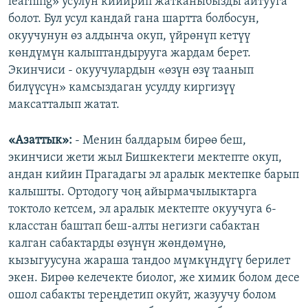
learning» усулун кийирип жатканыбызды айтууга
болот. Бул усул кандай гана шартта болбосун,
окуучунун өз алдынча окуп, үйрөнүп кетүү
көндүмүн калыптандырууга жардам берет.
Экинчиси - окуучулардын «өзүн өзү таанып
билүүсүн» камсыздаган усулду киргизүү
максатталып жатат.
«Азаттык»:
- Менин балдарым бирөө беш,
экинчиси жети жыл Бишкектеги мектепте окуп,
андан кийин Прагадагы эл аралык мектепке барып
калышты. Ортодогу чоң айырмачылыктарга
токтоло кетсем, эл аралык мектепте окуучуга 6-
класстан баштап беш-алты негизги сабактан
калган сабактарды өзүнүн жөндөмүнө,
кызыгуусуна жараша тандоо мүмкүндүгү берилет
экен. Бирөө келечекте биолог, же химик болом десе
ошол сабакты тереңдетип окуйт, жазуучу болом