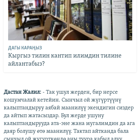
ДАГЫ КАРАҢЫЗ
Кыргыз тилин кантип илимдин тилине
айлантабыз?
Дастан Жалил:
- Так ушул жерден, бир нерсе
кошумчалай кетейин. Сынчыл ой жүгүртүүнү
калыптандыруу аябай маанилүү экендигин сиздер
да айтып жатасыздар. Бул жерде ушуну
калыптандырууда ата-эне жана мугалимдин да ага
даяр болушу өтө маанилүү. Тактап айтканда бала
сынчыл ой жүгүрткөндө аны туура кабыл алуу,