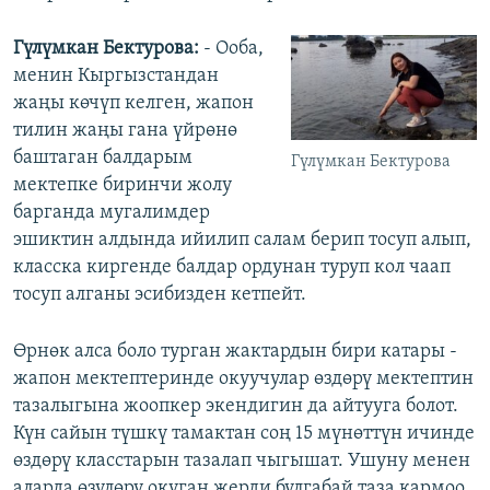
Гүлүмкан Бектурова:
- Ооба,
менин Кыргызстандан
жаңы көчүп келген, жапон
тилин жаңы гана үйрөнө
баштаган балдарым
Гүлүмкан Бектурова
мектепке биринчи жолу
барганда мугалимдер
эшиктин алдында ийилип салам берип тосуп алып,
класска киргенде балдар ордунан туруп кол чаап
тосуп алганы эсибизден кетпейт.
Өрнөк алса боло турган жактардын бири катары -
жапон мектептеринде окуучулар өздөрү мектептин
тазалыгына жоопкер экендигин да айтууга болот.
Күн сайын түшкү тамактан соң 15 мүнөттүн ичинде
өздөрү класстарын тазалап чыгышат. Ушуну менен
аларда өзүлөрү окуган жерди булгабай таза кармоо