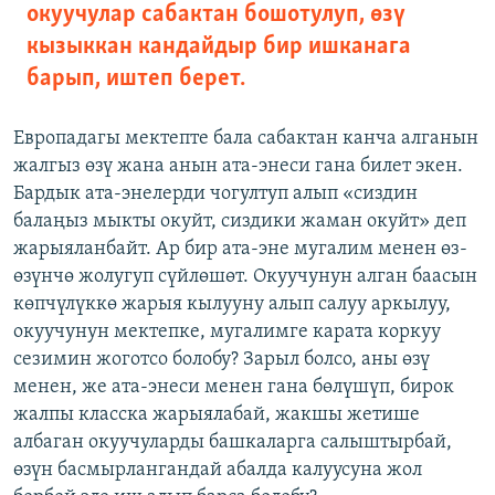
окуучулар сабактан бошотулуп, өзү
кызыккан кандайдыр бир ишканага
барып, иштеп берет.
Европадагы мектепте бала сабактан канча алганын
жалгыз өзү жана анын ата-энеси гана билет экен.
Бардык ата-энелерди чогултуп алып «сиздин
балаңыз мыкты окуйт, сиздики жаман окуйт» деп
жарыяланбайт. Ар бир ата-эне мугалим менен өз-
өзүнчө жолугуп сүйлөшөт. Окуучунун алган баасын
көпчүлүккө жарыя кылууну алып салуу аркылуу,
окуучунун мектепке, мугалимге карата коркуу
сезимин жоготсо болобу? Зарыл болсо, аны өзү
менен, же ата-энеси менен гана бөлүшүп, бирок
жалпы класска жарыялабай, жакшы жетише
албаган окуучуларды башкаларга салыштырбай,
өзүн басмырлангандай абалда калуусуна жол