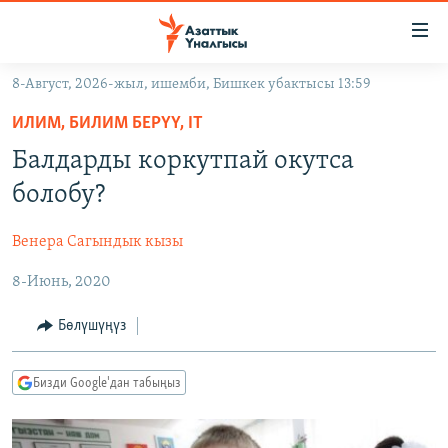
Линктер
Мазмунга
өтүңүз
8-Август, 2026-жыл, ишемби, Бишкек убактысы 13:59
Навигацияга
ЖАҢЫЛЫКТАР
өтүңүз
ИЛИМ, БИЛИМ БЕРҮҮ, IT
КЫРГЫЗСТАН
Издөөгө
Балдарды коркутпай окутса
салыңыз
ДҮЙНӨ
КЫРГЫЗСТАН
болобу?
УКРАИНА
САЯСАТ
ДҮЙНӨ
Венера Сагындык кызы
АТАЙЫН ИЛИКТӨӨ
ЭКОНОМИКА
БОРБОР АЗИЯ
8-Июнь, 2020
ТВ ПРОГРАММАЛАР
МАДАНИЯТ
ПОДКАСТ
БҮГҮН АЗАТТЫКТА
Бөлүшүңүз
ӨЗГӨЧӨ ПИКИР
ЭКСПЕРТТЕР ТАЛДАЙТ
Бизди Google'дан табыңыз
БИЗ ЖАНА ДҮЙНӨ
Русский
ДАНИСТЕ