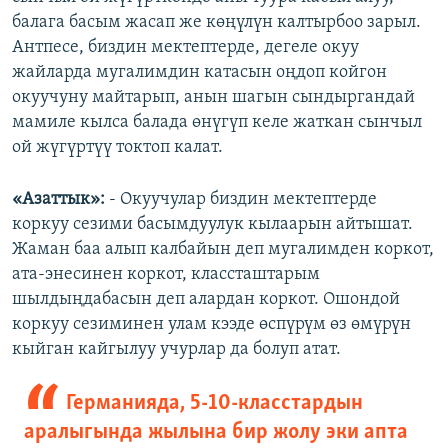
балага басым жасап же көңүлүн калтырбоо зарыл.
Антпесе, биздин мектептерде, дегеле окуу
жайларда мугалимдин катасын оңдоп койгон
окуучуну майтарып, анын шагын сындыргандай
мамиле кылса балада өнүгүп келе жаткан сынчыл
ой жүгүртүү токтоп калат.
«Азаттык»:
- Окуучулар биздин мектептерде
коркуу сезими басымдуулук кылаарын айтышат.
Жаман баа алып калбайын деп мугалимден коркот,
ата-энесинен коркот, классташтарым
шылдыңдабасын деп алардан коркот. Ошондой
коркуу сезиминен улам кээде өспүрүм өз өмүрүн
кыйган кайгылуу учурлар да болуп атат.
Германияда, 5-10-класстардын
аралыгында жылына бир жолу эки апта