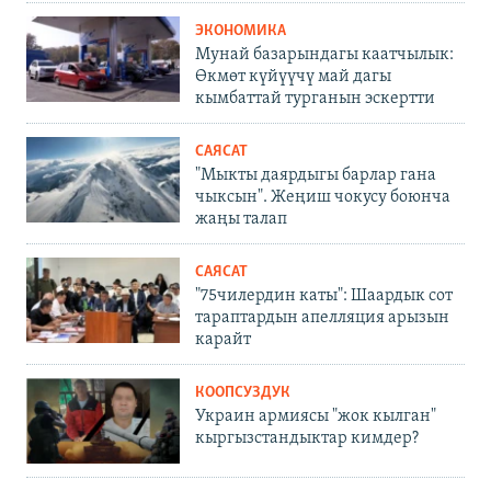
ЭКОНОМИКА
Мунай базарындагы каатчылык:
Өкмөт күйүүчү май дагы
кымбаттай турганын эскертти
САЯСАТ
"Мыкты даярдыгы барлар гана
чыксын". Жеңиш чокусу боюнча
жаңы талап
САЯСАТ
"75чилердин каты": Шаардык сот
тараптардын апелляция арызын
карайт
КООПСУЗДУК
Украин армиясы "жок кылган"
кыргызстандыктар кимдер?