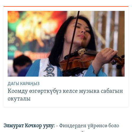
ДАГЫ КАРАҢЫЗ
Коомду өзгөрткүбүз келсе музыка сабагын
окуталы
Элмурат Кочкор уулу:
- Финдерден үйрөнсө боло