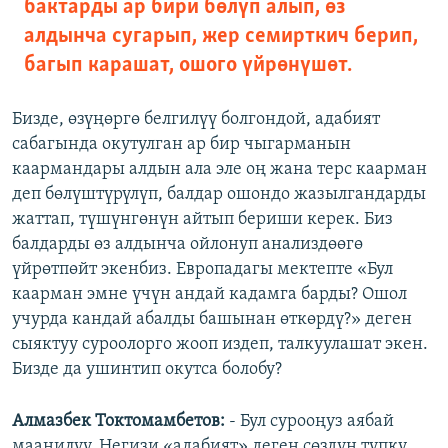
бактарды ар бири бөлүп алып, өз
алдынча сугарып, жер семирткич берип,
багып карашат, ошого үйрөнүшөт.
Бизде, өзүңөргө белгилүү болгондой, адабият
сабагында окутулган ар бир чыгарманын
каармандары алдын ала эле оң жана терс каарман
деп бөлүштүрүлүп, балдар ошондо жазылгандарды
жаттап, түшүнгөнүн айтып бериши керек. Биз
балдарды өз алдынча ойлонуп анализдөөгө
үйрөтпөйт экенбиз. Европадагы мектепте «Бул
каарман эмне үчүн андай кадамга барды? Ошол
учурда кандай абалды башынан өткөрдү?» деген
сыяктуу суроолорго жооп издеп, талкуулашат экен.
Бизде да ушинтип окутса болобу?
Алмазбек Токтомамбетов:
- Бул сурооңуз аябай
маанилүү. Негизи «адабият» деген сөздүн түпкү