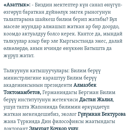
«Азаттык»:
- Биздин мектептер күн санап өнүгүп-
өзгөрүп бараткан дүйнөлүк эмгек рыногунун
талаптарына шайкеш билим берип жатабы? Бул
маселе муундар алмашып жаткан ар бир доордо,
коомдо актуалдуу болсо керек. Кантсе да, мындай
талкуулар азыр бир эле Кыргызстанда эмес, далай
өлкөлөрдө, анын ичинде өнүккөн Батышта да
жүрүп жатат.
Талкуунун катышуучулары: Билим берүү
министрлигине караштуу Билим берүү
академиясынын президенти
Алмазбек
Токтомамбетов,
Германиядагы Бергман Билим
берүү институтунун жетекчиси
Дастан Жалил
,
ушул тапта Жапонияда билимин өркүндөтүп
жаткан мекендешибиз, эколог
Гүлүмкан Бектурова
жана Түркияда Дин философиясы жаатындагы
докторант
Элмурат Кочкор уулу
.