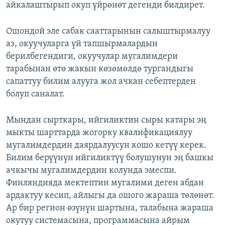
айкалаштырып окуп үйрөнөт дегенди билдирет.
Ошондой эле сабак сааттарынын салыштырмалуу
аз, окуучуларга үй тапшырмалардын
берилбегендиги, окуучулар мугалимдери
тарабынан өтө жакын көзөмөлдө тургандыгы
сапаттуу билим алууга жол ачкан себептерден
болуп саналат.
Мындан сырткары, ийгиликтин сыры катары эң
мыкты шарттарда жогорку квалификациялуу
мугалимдердин даярдалуусун кошо кетүү керек.
Билим берүүнүн ийгиликтүү болушунун эң башкы
ачкычы мугалимдердин колунда эмеспи.
Финляндияда мектептин мугалими деген абдан
ардактуу кесип, айлыгы да ошого жараша төлөнөт.
Ар бир регион өзүнүн шартына, талабына жараша
окутуу системасына, программасына айрым