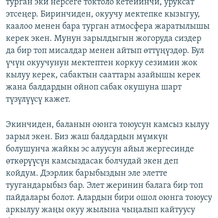
турган эки нерсеге токтоло кетейинчи, уруксат
этсеңер. Биринчиден, окуучу мектепке кызыгуу,
каалоо менен бара турган атмосфера жаратылышы
керек экен. Мунун зарылдыгын жогоруда сиздер
да бир топ мисалдар менен айтып өттүңүздөр. Бул
үчүн окуучунун мектептен коркуу сезимин жок
кылуу керек, сабактын сааттары азайышы керек
жана балдардын ойноп сабак окушуна шарт
түзүлүүсү кажет.
Экинчиден, баланын оюнга тоюусун камсыз кылуу
зарыл экен. Биз жаш балдардын мүмкүн
болушунча жайкы эс алуусун айыл жергесинде
өткөрүүсүн камсыздасак болчудай экен деп
койдум. Дээрлик барыбыздын эле элетте
туугандарыбыз бар. Элет жеринин балага бир топ
пайдалары болот. Алардын бири ошол оюнга тоюусу
аркылуу жаңы окуу жылына чыңалып кайтуусу