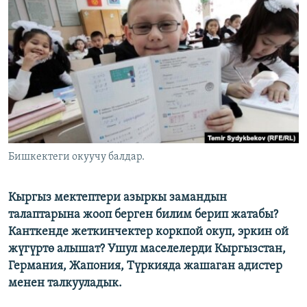
ОНЛАЙН ШЕРИНЕ
ЭЖЕ-СИҢДИЛЕР
АЗАТТЫК+
ЫҢГАЙСЫЗ СУРООЛОР
ЭЕ/АРнун бардык сайттары
Бишкектеги окуучу балдар.
Кыргыз мектептери азыркы замандын
талаптарына жооп берген билим берип жатабы?
Канткенде жеткинчектер коркпой окуп, эркин ой
жүгүртө алышат? Ушул маселелерди Кыргызстан,
Германия, Жапония, Түркияда жашаган адистер
менен талкууладык.