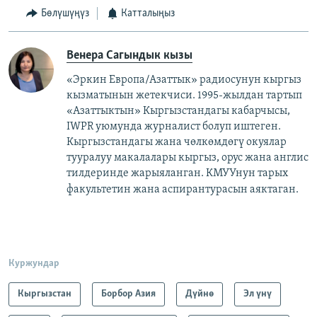
Бөлүшүңүз
Катталыңыз
Венера Сагындык кызы
«Эркин Европа/Азаттык» радиосунун кыргыз
кызматынын жетекчиси. 1995-жылдан тартып
«Азаттыктын» Кыргызстандагы кабарчысы,
IWPR уюмунда журналист болуп иштеген.
Кыргызстандагы жана чөлкөмдөгү окуялар
тууралуу макалалары кыргыз, орус жана англис
тилдеринде жарыяланган. КМУУнун тарых
факультетин жана аспирантурасын аяктаган.​
Куржундар
Кыргызстан
Борбор Азия
Дүйнө
Эл үнү