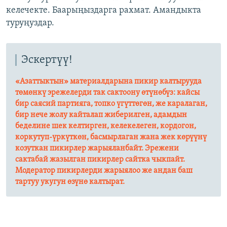
келечекте. Баарыңыздарга рахмат. Амандыкта
туруңуздар.
Эскертүү!
«Азаттыктын» материалдарына пикир калтырууда
төмөнкү эрежелерди так сактоону өтүнөбүз: кайсы
бир саясий партияга, топко үгүттөгөн, же каралаган,
бир нече жолу кайталап жиберилген, адамдын
беделине шек келтирген, келекелеген, кордогон,
коркутуп-үркүткөн, басмырлаган жана жек көрүүнү
козуткан пикирлер жарыяланбайт. Эрежени
сактабай жазылган пикирлер сайтка чыкпайт.
Модератор пикирлерди жарыялоо же андан баш
тартуу укугун өзүнө калтырат.​