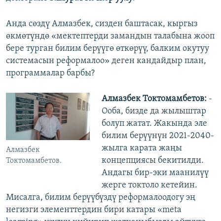
Анда сөздү Алмазбек, сизден баштасак, кыргыз
өкмөтүндө «мектептерди замандын талабына жооп
бере турган билим берүүгө өткөрүү, балким окутуу
системасын реформалоо» деген кандайдыр план,
программалар барбы?
Алмазбек Токтомамбетов:
-
Ооба, бизде да жылыштар
болуп жатат. Жакында эле
билим берүүнүн 2021-2040-
жылга карата жаңы
Алмазбек
концепциясы бекитилди.
Токтомамбетов.
Андагы бир-эки маанилүү
жерге токтоло кетейин.
Мисалга, билим берүүбүздү реформалоодогу эң
негизги элементтердин бири катары «meta