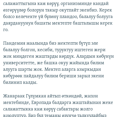
саламаттыгына кам көрүү, организминде кандай
өзгөрүүлөр болорун такыр окутпайт экенбиз. Керек
болсо келечекте үй бүлөнү пландоо, балалуу болууга
даярдануунун башаты мектепте башталышы керек
го.
Пандемия маалында биз мектепти бүтүп эле
балалуу болгон, кесиби, туруктуу иштеген жери
жок миңдеген жаштарды көрдүк. Алардын көбүнүн
университетте, же башка окуу жайында билим
алууга шарты жок. Мектеп аларга азыркыдан
көбүрөөк пайдалуу билим бериши зарыл экени
билинип калды.
Жанараак Гүлүмкан айтып өткөндөй, жапон
мектебинде, Европада балдарга жаштайынан жеке
саламаттыкка кам көрүү сабактары жолго
коюлуптур. Биз бул теманы өзүнчө талкуулайбыз