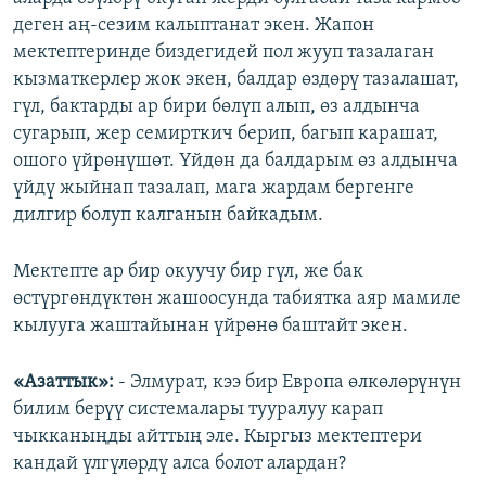
деген аң-сезим калыптанат экен. Жапон
мектептеринде биздегидей пол жууп тазалаган
кызматкерлер жок экен, балдар өздөрү тазалашат,
гүл, бактарды ар бири бөлүп алып, өз алдынча
сугарып, жер семирткич берип, багып карашат,
ошого үйрөнүшөт. Үйдөн да балдарым өз алдынча
үйдү жыйнап тазалап, мага жардам бергенге
дилгир болуп калганын байкадым.
Мектепте ар бир окуучу бир гүл, же бак
өстүргөндүктөн жашоосунда табиятка аяр мамиле
кылууга жаштайынан үйрөнө баштайт экен.
«Азаттык»:
- Элмурат, кээ бир Европа өлкөлөрүнүн
билим берүү системалары тууралуу карап
чыкканыңды айттың эле. Кыргыз мектептери
кандай үлгүлөрдү алса болот алардан?