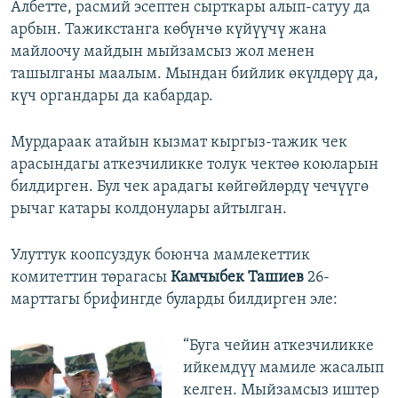
Албетте, расмий эсептен сырткары алып-сатуу да
арбын. Тажикстанга көбүнчө күйүүчү жана
майлоочу майдын мыйзамсыз жол менен
ташылганы маалым. Мындан бийлик өкүлдөрү да,
күч органдары да кабардар.
Мурдараак атайын кызмат кыргыз-тажик чек
арасындагы аткезчиликке толук чектөө коюларын
билдирген. Бул чек арадагы көйгөйлөрдү чечүүгө
рычаг катары колдонулары айтылган.
Улуттук коопсуздук боюнча мамлекеттик
комитеттин төрагасы
Камчыбек Ташиев
26-
марттагы брифингде буларды билдирген эле:
“Буга чейин аткезчиликке
ийкемдүү мамиле жасалып
келген. Мыйзамсыз иштер