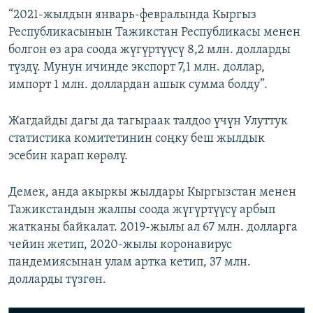
“2021-жылдын январь-февралында Кыргыз
Республикасынын Тажикстан Республикасы менен
болгон өз ара соода жүгүртүүсү 8,2 млн. долларды
түздү. Мунун ичинде экспорт 7,1 млн. доллар,
импорт 1 млн. доллардан ашык сумма болду”.
Жагдайды дагы да тагыраак талдоо үчүн Улуттук
статистика комитетинин соңку беш жылдык
эсебин карап көрөлү.
Демек, анда акыркы жылдары Кыргызстан менен
Тажикстандын жалпы соода жүгүртүүсү арбып
жатканы байкалат. 2019-жылы ал 67 млн. долларга
чейин жетип, 2020-жылы коронавирус
пандемиясынан улам артка кетип, 37 млн.
долларды түзгөн.