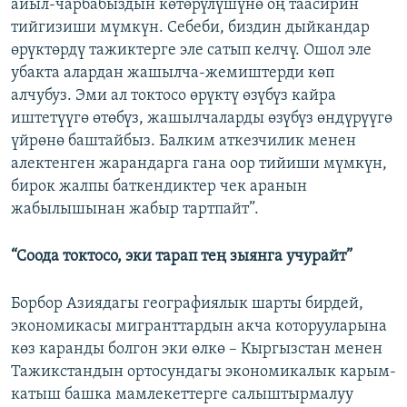
айыл-чарбабыздын көтөрүлүшүнө оң таасирин
тийгизиши мүмкүн. Себеби, биздин дыйкандар
өрүктөрдү тажиктерге эле сатып келчү. Ошол эле
убакта алардан жашылча-жемиштерди көп
алчубуз. Эми ал токтосо өрүктү өзүбүз кайра
иштетүүгө өтөбүз, жашылчаларды өзүбүз өндүрүүгө
үйрөнө баштайбыз. Балким аткезчилик менен
алектенген жарандарга гана оор тийиши мүмкүн,
бирок жалпы баткендиктер чек аранын
жабылышынан жабыр тартпайт”.
“Соода токтосо, эки тарап тең зыянга учурайт”
Борбор Азиядагы географиялык шарты бирдей,
экономикасы мигранттардын акча которууларына
көз каранды болгон эки өлкө – Кыргызстан менен
Тажикстандын ортосундагы экономикалык карым-
катыш башка мамлекеттерге салыштырмалуу