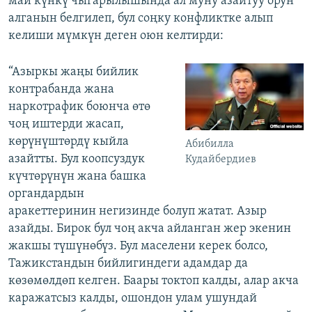
май күнкү чыгарылышында ал муну азайтуу орун
алганын белгилеп, бул соңку конфликтке алып
келиши мүмкүн деген оюн келтирди:
“Азыркы жаңы бийлик
контрабанда жана
наркотрафик боюнча өтө
чоң иштерди жасап,
көрүнүштөрдү кыйла
Абибилла
азайтты. Бул коопсуздук
Кудайбердиев
күчтөрүнүн жана башка
органдардын
аракеттеринин негизинде болуп жатат. Азыр
азайды. Бирок бул чоң акча айланган жер экенин
жакшы түшүнөбүз. Бул маселени керек болсо,
Тажикстандын бийлигиндеги адамдар да
көзөмөлдөп келген. Баары токтоп калды, алар акча
каражатсыз калды, ошондон улам ушундай