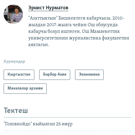
Эрнист Нурматов
"Азаттыктын" Бишкектеги кабарчысы. 2010-
жылдан 2017-жылга чейин Ош облусунда
кабарчы болуп иштеген. Ош Мамлекеттик
университетинин журналистика факультетин
аяктаган.
Куржундар
Кыргызстан
Борбор Азия
Экономика
Макалалар архиви
Тектеш
"Головнойдо" кыйылган 25 өмүр