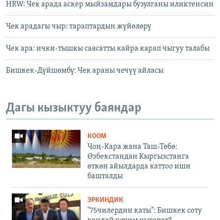
HRW: Чек арада аскер мыйзамдары бузулганы иликтенсин
Чек арадагы чыр: тараптардын жүйөлөрү
Чек ара: ички-тышкы саясатты кайра карап чыгуу талабы
Бишкек-Дүйшөмбү: Чек араны чечүү айласы
Дагы кызыктуу баяндар
КООМ
Чоң-Кара жана Таш-Төбө:
Өзбекстандан Кыргызстанга
өткөн айылдарда каттоо иши
башталды
ЭРКИНДИК
"75чилердин каты": Бишкек соту