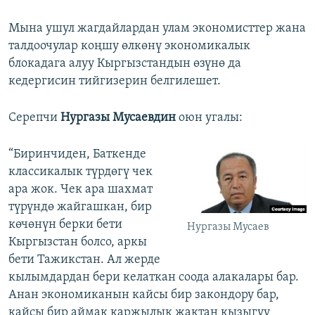
Мына ушул жагдайлардан улам экономисттер жана
талдоочулар коңшу өлкөнү экономикалык
блокадага алуу Кыргызстандын өзүнө да
кедергисин тийгизерин белгилешет.
Серепчи
Нургазы Мусаевдин
оюн угалы:
“Биринчиден, Баткенде
классикалык түрдөгү чек
ара жок. Чек ара шахмат
түрүндө жайгашкан, бир
көчөнүн берки бети
Нургазы Мусаев
Кыргызстан болсо, аркы
бети Тажикстан. Ал жерде
кылымдардан бери келаткан соода алакалары бар.
Анан экономиканын кайсы бир закондору бар,
кайсы бир аймак каржылык жактан кызыгуу