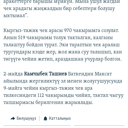
аракеттерге барышы мүмкүн. Мына ушул жагдай
чек арадагы жаңжалдын бир себептери болушу
ыктымал”.
Кыргыз-тажик чек арасы 970 чакырымга созулат.
Анын 519 чакырымы толук такталган, калганы
талаштуу бойдон турат. Эки тараптын чек аралаш
тургундары кээде жер, жол жана суу талашып, кан
төгүүгө чейин жетип, араздашкан учурлар болгон.
2-майда
Камчыбек Ташиев
Баткендин Максат
айылында жергиликтүү эл менен жолугушуусунда
9-майга чейин кыргыз-тажик чек ара
тилкесиндеги 112 чакырымды чийип, тактап чыгуу
тапшырмасы берилгенин жарыялады.
Бөлүшүңүз
Катталыңыз