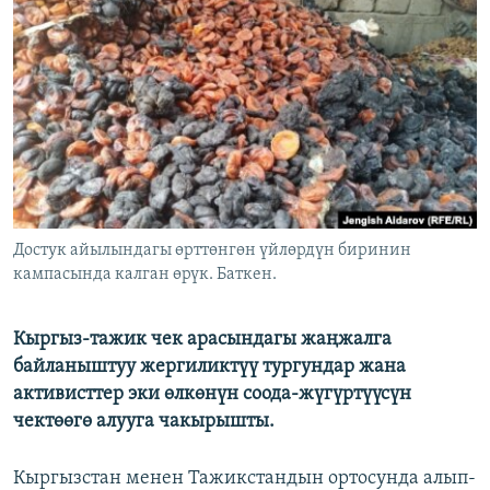
ОНЛАЙН ШЕРИНЕ
ЭЖЕ-СИҢДИЛЕР
АЗАТТЫК+
ЫҢГАЙСЫЗ СУРООЛОР
ЭЕ/АРнун бардык сайттары
Достук айылындагы өрттөнгөн үйлөрдүн биринин
кампасында калган өрүк. Баткен.
Кыргыз-тажик чек арасындагы жаңжалга
байланыштуу жергиликтүү тургундар жана
активисттер эки өлкөнүн соода-жүгүртүүсүн
чектөөгө алууга чакырышты.
Кыргызстан менен Тажикстандын ортосунда алып-