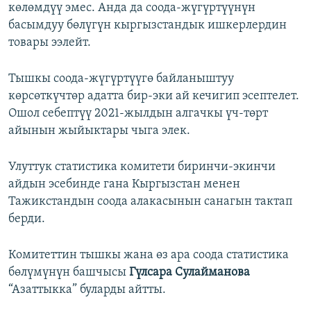
көлөмдүү эмес. Анда да соода-жүгүртүүнүн
басымдуу бөлүгүн кыргызстандык ишкерлердин
товары ээлейт.
Тышкы соода-жүгүртүүгө байланыштуу
көрсөткүчтөр адатта бир-эки ай кечигип эсептелет.
Ошол себептүү 2021-жылдын алгачкы үч-төрт
айынын жыйыктары чыга элек.
Улуттук статистика комитети биринчи-экинчи
айдын эсебинде гана Кыргызстан менен
Тажикстандын соода алакасынын санагын тактап
берди.
Комитеттин тышкы жана өз ара соода статистика
бөлүмүнүн башчысы
Гүлсара Сулайманова
“Азаттыкка” буларды айтты.