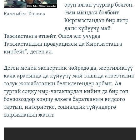
орун алган учурлар болгон.
Эми мындай болбойт.
Камчыбек Ташиев
Кыргызстандан бир литр
дагы күйүүчү май
Тажикстанга өтпөйт. Ошол эле учурда
Тажикстандын продукциясы да Кыргызстанга
кирбейт”,-деген ал.
Деген менен эксперттик чөйрөдө да, жергиликтүү
калк арасында да күйүүчү май ташыда аткезчилик
толук жоюлбаганын белгилегендер арбын. Ал
тургай соңку чыр-чатактардан кийин да бир топ
бензовоздор коңшу өлкөгө баратканын видеого
тартып, интернетке, социалдык түйүндөргө
жарыяланып жатат.