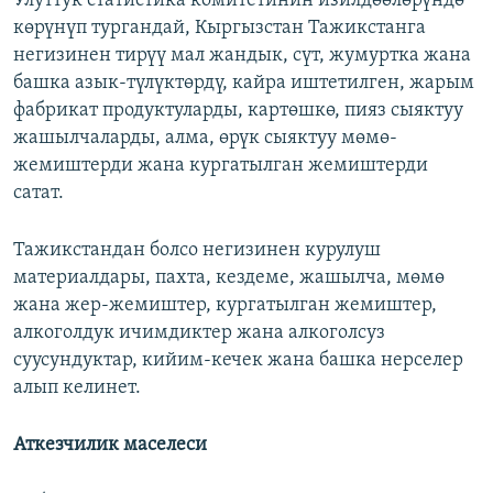
Улуттук статистика комитетинин изилдөөлөрүндө
көрүнүп тургандай, Кыргызстан Тажикстанга
негизинен тирүү мал жандык, сүт, жумуртка жана
башка азык-түлүктөрдү, кайра иштетилген, жарым
фабрикат продуктуларды, картөшкө, пияз сыяктуу
жашылчаларды, алма, өрүк сыяктуу мөмө-
жемиштерди жана кургатылган жемиштерди
сатат.
Тажикстандан болсо негизинен курулуш
материалдары, пахта, кездеме, жашылча, мөмө
жана жер-жемиштер, кургатылган жемиштер,
алкоголдук ичимдиктер жана алкоголсуз
суусундуктар, кийим-кечек жана башка нерселер
алып келинет.
Аткезчилик маселеси