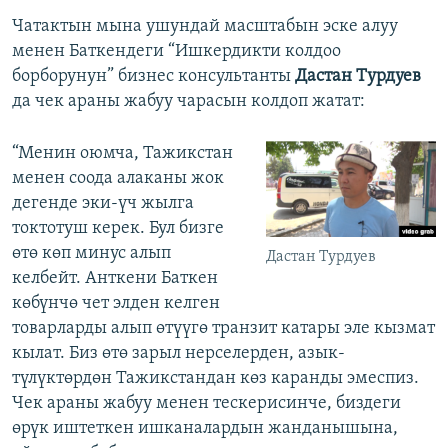
Чатактын мына ушундай масштабын эске алуу
менен Баткендеги “Ишкердикти колдоо
борборунун” бизнес консультанты
Дастан Турдуев
да чек араны жабуу чарасын колдоп жатат:
“Менин оюмча, Тажикстан
менен соода алаканы жок
дегенде эки-үч жылга
токтотуш керек. Бул бизге
өтө көп минус алып
Дастан Турдуев
келбейт. Анткени Баткен
көбүнчө чет элден келген
товарларды алып өтүүгө транзит катары эле кызмат
кылат. Биз өтө зарыл нерселерден, азык-
түлүктөрдөн Тажикстандан көз каранды эмеспиз.
Чек араны жабуу менен тескерисинче, биздеги
өрүк иштеткен ишканалардын жанданышына,