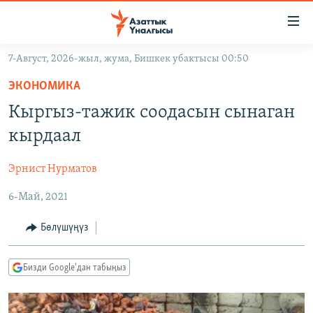
Линктер
Мазмунга
өтүңүз
7-Август, 2026-жыл, жума, Бишкек убактысы 00:50
Навигацияга
ЖАҢЫЛЫКТАР
өтүңүз
ЭКОНОМИКА
КЫРГЫЗСТАН
Издөөгө
Кыргыз-тажик соодасын сынаган
салыңыз
ДҮЙНӨ
КЫРГЫЗСТАН
кырдаал
УКРАИНА
САЯСАТ
ДҮЙНӨ
Эрнист Нурматов
АТАЙЫН ИЛИКТӨӨ
ЭКОНОМИКА
БОРБОР АЗИЯ
6-Май, 2021
ТВ ПРОГРАММАЛАР
МАДАНИЯТ
ПОДКАСТ
БҮГҮН АЗАТТЫКТА
Бөлүшүңүз
ӨЗГӨЧӨ ПИКИР
ЭКСПЕРТТЕР ТАЛДАЙТ
Бизди Google'дан табыңыз
БИЗ ЖАНА ДҮЙНӨ
Русский
ДАНИСТЕ