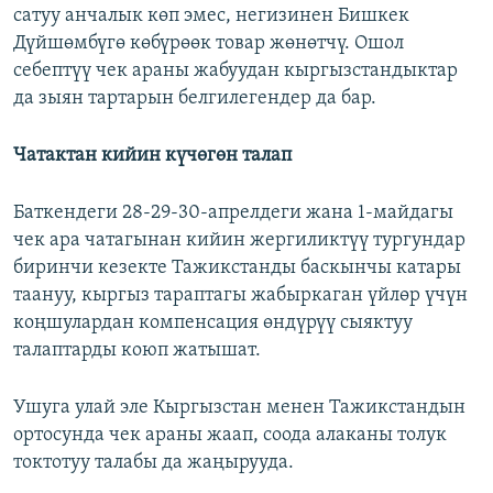
сатуу анчалык көп эмес, негизинен Бишкек
Дүйшөмбүгө көбүрөөк товар жөнөтчү. Ошол
себептүү чек араны жабуудан кыргызстандыктар
да зыян тартарын белгилегендер да бар.
Чатактан кийин күчөгөн талап
Баткендеги 28-29-30-апрелдеги жана 1-майдагы
чек ара чатагынан кийин жергиликтүү тургундар
биринчи кезекте Тажикстанды баскынчы катары
таануу, кыргыз тараптагы жабыркаган үйлөр үчүн
коңшулардан компенсация өндүрүү сыяктуу
талаптарды коюп жатышат.
Ушуга улай эле Кыргызстан менен Тажикстандын
ортосунда чек араны жаап, соода алаканы толук
токтотуу талабы да жаңырууда.