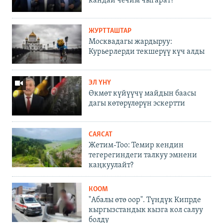
кандай чечим чыгарат?
ЖУРТТАШТАР
Москвадагы жардыруу:
Курьерлерди текшерүү күч алды
ЭЛ ҮНҮ
Өкмөт күйүүчү майдын баасы
дагы көтөрүлөрүн эскертти
САЯСАТ
Жетим-Тоо: Темир кендин
тегерегиндеги талкуу эмнени
каңкуулайт?
КООМ
"Абалы өтө оор". Түндүк Кипрде
кыргызстандык кызга кол салуу
болду