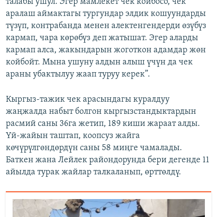
талабы ушул. Эгер мамлекет чек койбосо, чек
аралаш аймактагы тургундар элдик кошуундарды
түзүп, контрабанда менен алектенгендерди өзүбүз
кармап, чара көрөбүз деп жатышат. Эгер аларды
кармап алса, жакындарын жоготкон адамдар жөн
койбойт. Мына ушуну алдын алыш үчүн да чек
араны убактылуу жаап туруу керек”.
Кыргыз-тажик чек арасындагы куралдуу
жаңжалда набыт болгон кыргызстандыктардын
расмий саны 36га жетип, 189 киши жараат алды.
Үй-жайын таштап, коопсуз жайга
көчүрүлгөндөрдүн саны 58 миңге чамалады.
Баткен жана Лейлек райондорунда бери дегенде 11
айылда турак жайлар талкаланып, өрттөлдү.