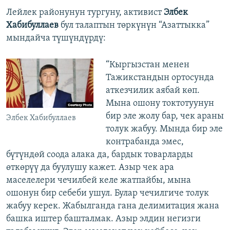
Лейлек районунун тургуну, активист
Элбек
Хабибуллаев
бул талаптын төркүнүн “Азаттыкка”
мындайча түшүндүрдү:
“Кыргызстан менен
Тажикстандын ортосунда
аткезчилик аябай көп.
Мына ошону токтотуунун
бир эле жолу бар, чек араны
Элбек Хабибуллаев
толук жабуу. Мында бир эле
контрабанда эмес,
бүтүндөй соода алака да, бардык товарларды
өткөрүү да буулушу кажет. Азыр чек ара
маселелери чечилбей келе жатпайбы, мына
ошонун бир себеби ушул. Булар чечилгиче толук
жабуу керек. Жабылганда гана делимитация жана
башка иштер башталмак. Азыр элдин негизги