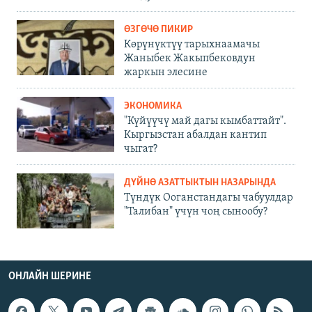
ӨЗГӨЧӨ ПИКИР
Көрүнүктүү тарыхнаамачы
Жаныбек Жакыпбековдун
жаркын элесине
ЭКОНОМИКА
"Күйүүчү май дагы кымбаттайт".
Кыргызстан абалдан кантип
чыгат?
ДҮЙНӨ АЗАТТЫКТЫН НАЗАРЫНДА
Түндүк Ооганстандагы чабуулдар
"Талибан" үчүн чоң сынообу?
ОНЛАЙН ШЕРИНЕ