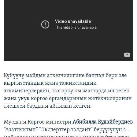
Күйүүчү майдын аткезчилигине баштан бери эле
кыргызстандык жана тажикстандык
аткаминерлердин, жогорку кызматтарда иштеген
жана укук коргоо органдарынын жетекчилеринин
тиешеси бардыгы айтылып келген.
Мурдагы Коргоо министри
Абибилла Кудайбердиев
“Азаттыктын” “Эксперттер талдайт” берүүсүнүн 4-