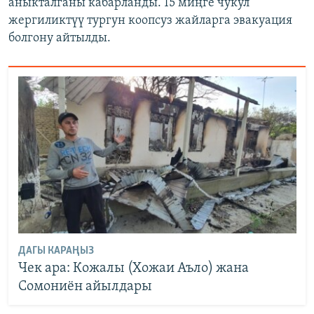
аныкталганы кабарланды. 15 миңге чукул
жергиликтүү тургун коопсуз жайларга эвакуация
болгону айтылды.
ДАГЫ КАРАҢЫЗ
Чек ара: Кожалы (Хожаи Аъло) жана
Сомониён айылдары