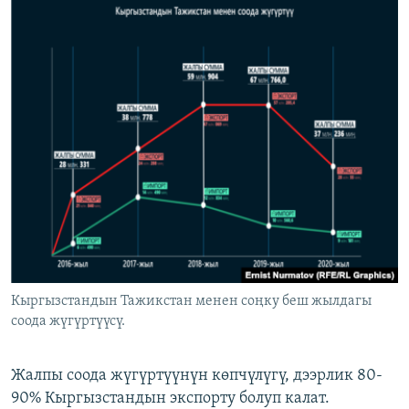
Кыргызстандын Тажикстан менен соңку беш жылдагы
соода жүгүртүүсү.
Жалпы соода жүгүртүүнүн көпчүлүгү, дээрлик 80-
90% Кыргызстандын экспорту болуп калат.