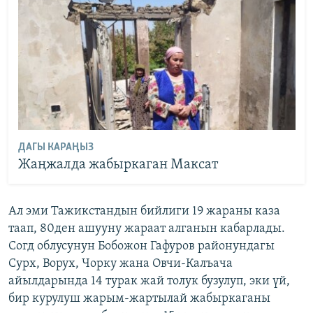
ДАГЫ КАРАҢЫЗ
Жаңжалда жабыркаган Максат
Ал эми Тажикстандын бийлиги 19 жараны каза
таап, 80ден ашууну жараат алганын кабарлады.
Согд облусунун Бобожон Гафуров районундагы
Сурх, Ворух, Чорку жана Овчи-Калъача
айылдарында 14 турак жай толук бузулуп, эки үй,
бир курулуш жарым-жартылай жабыркаганы