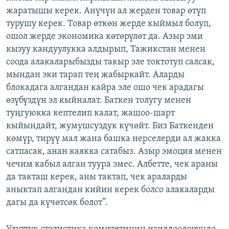
жаратышы керек. Анүчүн ал жерден товар өтүп
турушу керек. Товар өткөн жерде кыймыл болуп,
ошол жерде экономика көтөрүлөт да. Азыр эми
кызуу кандуулукка алдырып, Тажикстан менен
соода алакаларыбызды такыр эле токтотуп салсак,
мындан эки тарап тең жабыркайт. Аларды
блокадага алгандан кайра эле ошо чек арадагы
өзүбүздүн эл кыйналат. Баткен толугу менен
туңгуюкка кептелип калат, жашоо-шарт
кыйындайт, жумушсуздук күчөйт. Биз Баткенден
көмүр, тирүү мал жана башка нерселерди ал жакка
сатпасак, анан каякка сатабыз. Азыр эмоция менен
чечим кабыл алган туура эмес. Албетте, чек араны
да такташ керек, аны тактап, чек араларды
аныктап алгандан кийин керек болсо алакаларды
дагы да күчөтсөк болот”.