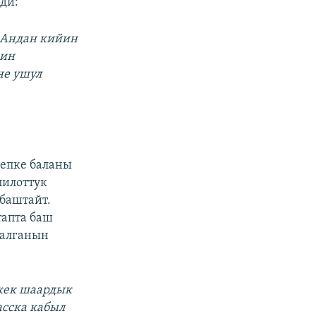
ди:
. Андан кийин
рин
не ушул
епке баланы
пилоттук
баштайт.
тапта баш
калганын
шкек шаардык
сска кабыл