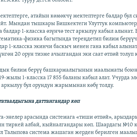
кезекке туруу деген болбойт.
ктептерге, атайын көмөкчү мектептерге балдар бул 
айт. Мындан тышкары Бишкектеги Улуттук компьюте
 балдар 1-класска өзүнчө тест аркылуу кабыл алынат. 
ематика-физика багытында тереңдетип билим берүүч
дар 1-класска экинчи баскыч менен гана кабыл алынат
нгөн 20 орун тизме ачылгандан эки саат өтпөй толуп 
дык билим берүү башкармалыгынын маалыматы боюн
19-жылы 1-класска 17 855 баланы кабыл алат. Учурда э
у аркылуу бул орундун жарымынан көбү толду.
атаалдыгына даттангандар көп
та-энелер арасында системага «тиши өтпөй», арыздар
н тиркей албай, кыйналгандары көп. Шаардагы №10 
ул Талыпова система жашаган жерден берилген маал