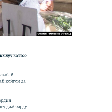
кылуу каттоо
калбай
ай койгон да
ердин
лгү долбоорду