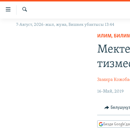
Линктер
Мазмунга
өтүңүз
Издөө
7-Август, 2026-жыл, жума, Бишкек убактысы 13:44
ЖАҢЫЛЫКТАР
Навигацияга
өтүңүз
ИЛИМ, БИЛИМ 
КЫРГЫЗСТАН
Издөөгө
Мекте
ДҮЙНӨ
КЫРГЫЗСТАН
салыңыз
УКРАИНА
САЯСАТ
ДҮЙНӨ
тизме
АТАЙЫН ИЛИКТӨӨ
ЭКОНОМИКА
БОРБОР АЗИЯ
ТВ ПРОГРАММАЛАР
МАДАНИЯТ
Замира Кожоба
ПОДКАСТ
БҮГҮН АЗАТТЫКТА
16-Май, 2019
ӨЗГӨЧӨ ПИКИР
ЭКСПЕРТТЕР ТАЛДАЙТ
Бөлүшүңү
БИЗ ЖАНА ДҮЙНӨ
ДАНИСТЕ
Бизди Google'д