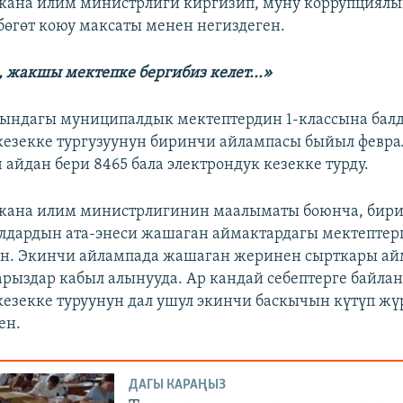
жана илим министрлиги киргизип, муну коррупциялы
бөгөт коюу максаты менен негиздеген.
 жакшы мектепке бергибиз келет...»
ындагы муниципалдык мектептердин 1-классына бал
кезекке тургузуунун биринчи айлампасы быйыл февра
 айдан бери 8465 бала электрондук кезекке турду.
 жана илим министрлигинин маалыматы боюнча, бир
лдардын ата-энеси жашаган аймактардагы мектептер
ан. Экинчи айлампада жашаган жеринен сырткары ай
арыздар кабыл алынууда. Ар кандай себептерге байла
кезекке туруунун дал ушул экинчи баскычын күтүп жүр
ен.
ДАГЫ КАРАҢЫЗ