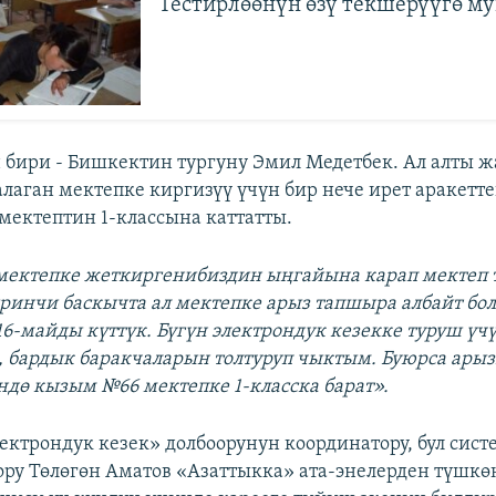
Тестирлөөнүн өзү текшерүүгө м
бири - Бишкектин тургуну Эмил Медетбек. Ал алты 
алаган мектепке киргизүү үчүн бир нече ирет аракетте
мектептин 1-классына каттатты.
мектепке жеткиргенибиздин ыңгайына карап мектеп 
ринчи баскычта ал мектепке арыз тапшыра албайт бол
6-майды күттүк. Бүгүн электрондук кезекке туруш үч
, бардык баракчаларын толтуруп чыктым. Буюрса ары
ндө кызым №66 мектепке 1-класска барат».
ектрондук кезек» долбоорунун координатору, бул сис
ру Төлөгөн Аматов «Азаттыкка» ата-энелерден түшкө