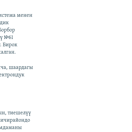
система менен
рдик
Борбор
ү №61
. Бирок
калган.
ча, шаардагы
лектрондук
ын, тиешелүү
кичирайондо
ымдаманы