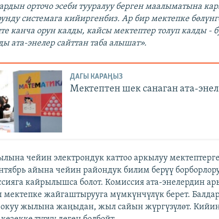
ардын орточо эсеби тууралуу берген маалыматына кар
унду системага кийиргенбиз. Ар бир мектепке бөлүнгө
те канча орун калды, кайсы мектептер толуп калды - б
ы ата-энелер сайттан таба алышат».
ДАГЫ КАРАҢЫЗ
Мектептен шек санаган ата-эне
лына чейин электрондук каттоо аркылуу мектептерге
ентябрь айына чейин райондук билим берүү борборлор
сияга кайрылышса болот. Комиссия ата-энелердин а
ы мектепке жайгаштырууга мүмкүнчүлүк берет. Балда
р окуу жылына жаңыдан, жыл сайын жүргүзүлөт. Кий