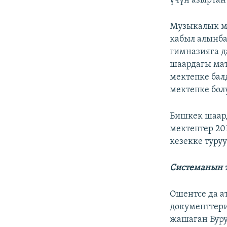
үчүн азыртан 
Музыкалык ме
кабыл алынб
гимназияга да
шаардагы мат
мектепке бал
мектепке бөлү
Бишкек шаар
мектептер 20
кезекке туру
Системанын т
Ошентсе да а
документтери
жашаган Бур