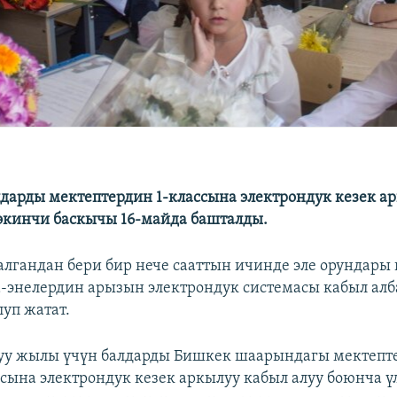
дарды мектептердин 1-классына электрондук кезек ар
экинчи баскычы 16-майда башталды.
лгандан бери бир нече сааттын ичинде эле орундары 
та-энелердин арызын электрондук системасы кабыл алб
луп жатат.
куу жылы үчүн балдарды Бишкек шаарындагы мектепт
сына электрондук кезек аркылуу кабыл алуу боюнча ү