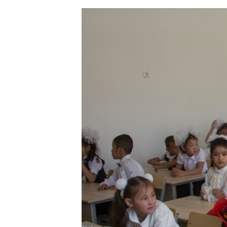
ЭЖЕ-СИҢДИЛЕР
АЗАТТЫК+
ЫҢГАЙСЫЗ СУРООЛОР