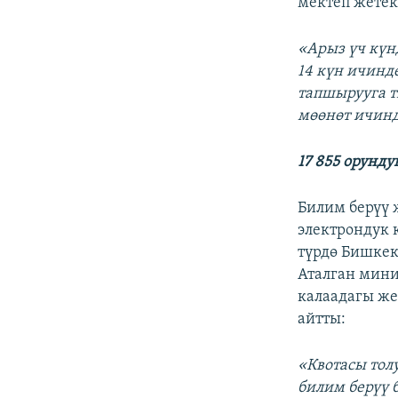
мектеп жетек
«
Арыз үч күн
14 күн ичинд
тапшырууга т
мөөнөт ичинд
17 855 орунду
Билим берүү
электрондук 
түрдө Бишке
Аталган мини
калаадагы же
айтты:
«
Квотасы тол
билим берүү