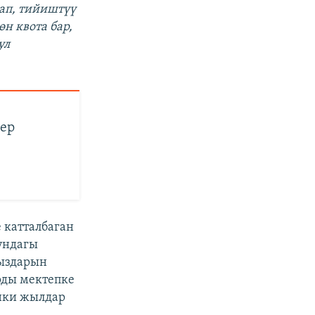
ап, тийиштүү
н квота бар,
ул
лер
 катталбаган
ундагы
рыздарын
рды мектепке
инки жылдар