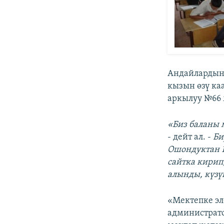
Андайлардын 
кызын өзү ка
аркылуу №66 
«Биз баланы 
- дейт ал. -
Би
Ошондуктан 1
сайтка кирип
алынды, күзү
«Мектепке эл
администрато