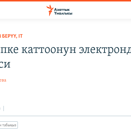
БЕРҮҮ, IT
пке каттоонун электрон
си
ева
з
ан табыңыз