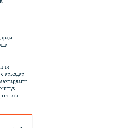
к
дарды
лда
инчи
ге арыздар
мактардагы
ныштуу
гөн ата-