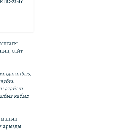
уктажбы?
жаштагы
нип, сайт
тандаганбыз,
чубуз.
үн атайын
зыбыз кабыл
теманын
н арызды