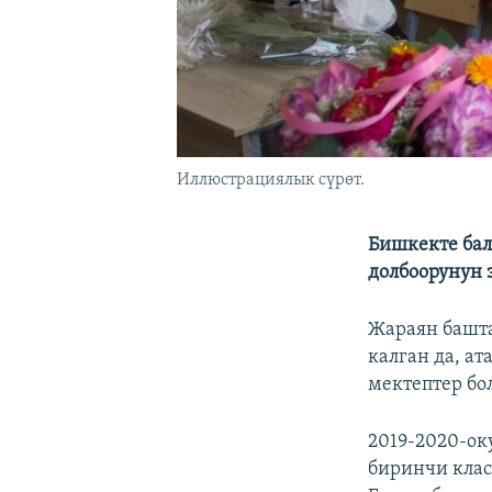
Иллюстрациялык сүрөт.
Бишкекте бал
долбоорунун 
Жараян башта
калган да, а
мектептер бо
2019-2020-о
биринчи клас