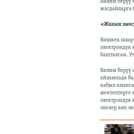
Билим берүү 
жагдайларга 
«Жакын эмес,
Бишкек шаар
электрондук 
башталган. Үч
Билим берүү
айлампада ба
кабыл алынг
мектептерге 
электрондук 
энелер көп эк