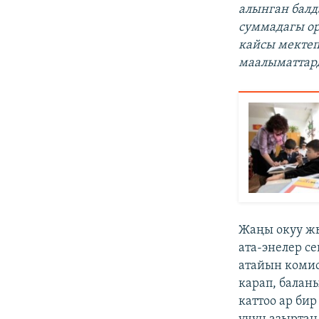
алынган балд
суммадагы ор
кайсы мектеп
маалыматтард
Жаңы окуу жы
ата-энелер с
атайын комис
карап, балан
каттоо ар би