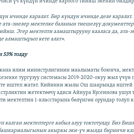
чиси үч күндүн ичинде кароого тийиш экенин билдир
дүн ичинде каралат. Бир күндүн ичинде деле каралат
е ата-энелер мектепке баланын тиешелүү документте
ийиш. Эгер мектепти алмаштырууну кааласа да, ата-э
е алмаштырып кете алат».
н 53% толду
 жана илим министрлигинин маалыматы боюнча, мект
кезекке тургузуу системасы 2019-2020-окуу жыл үчүн 
кте иштеп жатат. Кийинки жылы Ош шаарында иштей 
стрликтин жетектөөчү адиси Айнура Кусеинова ушул 
ти мектептин 1-класстарына бөлүнгөн орундар толуп 
уп калган мектептерге кабыл алуу токтотулду. Биз Би
 башкармалыгынын акыркы эки-үч жылда биринчи кла