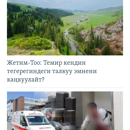
Жетим-Тоо: Темир кендин
тегерегиндеги талкуу эмнени
каңкуулайт?