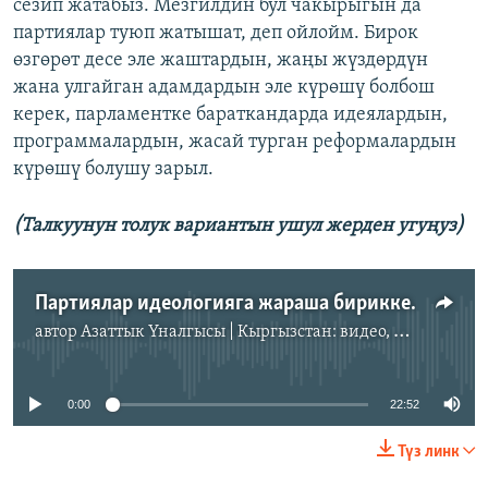
сезип жатабыз. Мезгилдин бул чакырыгын да
партиялар туюп жатышат, деп ойлойм. Бирок
өзгөрөт десе эле жаштардын, жаңы жүздөрдүн
жана улгайган адамдардын эле күрөшү болбош
керек, парламентке бараткандарда идеялардын,
программалардын, жасай турган реформалардын
күрөшү болушу зарыл.
(Талкуунун толук вариантын ушул жерден угуңуз)
Партиялар идеологияга жараша бириккен жок (аудио)
автор
Азаттык Үналгысы | Кыргызстан: видео, фото, кабарлар
No media source currently available
0:00
22:52
Түз линк