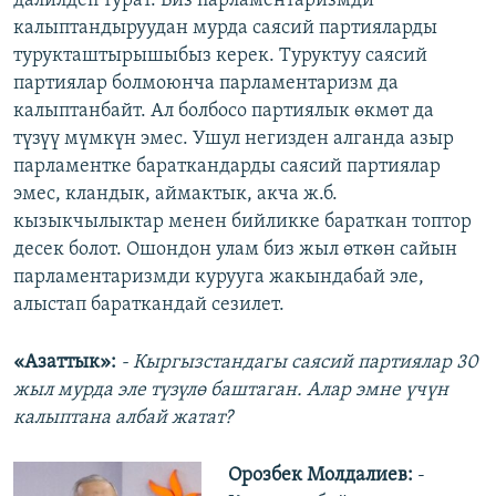
далилдеп турат. Биз парламентаризмди
калыптандыруудан мурда саясий партияларды
турукташтырышыбыз керек. Туруктуу саясий
партиялар болмоюнча парламентаризм да
калыптанбайт. Ал болбосо партиялык өкмөт да
түзүү мүмкүн эмес. Ушул негизден алганда азыр
парламентке бараткандарды саясий партиялар
эмес, кландык, аймактык, акча ж.б.
кызыкчылыктар менен бийликке бараткан топтор
десек болот. Ошондон улам биз жыл өткөн сайын
парламентаризмди курууга жакындабай эле,
алыстап бараткандай сезилет.
«Азаттык»:
- Кыргызстандагы саясий партиялар 30
жыл мурда эле түзүлө баштаган. Алар эмне үчүн
калыптана албай жатат?
Орозбек Молдалиев:
-