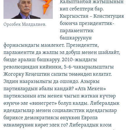
Калыптанбай жатышынын
көп себептери бар.
Кыргызстан – Конституция
боюнча президенттик-
Орозбек Молдалиев.
парламенттик
башкаруунун
формасындагы мамлекет. Президентти,
парламентти да жалпы эл добуш менен шайлайт,
бизде аралаш башкаруу. 2010-жылдагы
революциядан кийинки, 5-6-чакырылыштагы
Жогорку Кеңештин сапаты төмөндөп келатат.
Элдин нааразылыгы да ошондо. Азыркы
партиялардын абалы кандай? «Ата Мекен»
партиясынын аты менен чыгып жаткан күчтөр
өзүнчө эле «винегрет» болуп калды. Либералдык
идеядагылар менен социалисттик идеядагылар
бириксе демократиясы өнүккөн Европа
өлкөлөрүнөн көрөт элек го? Либералдык коом