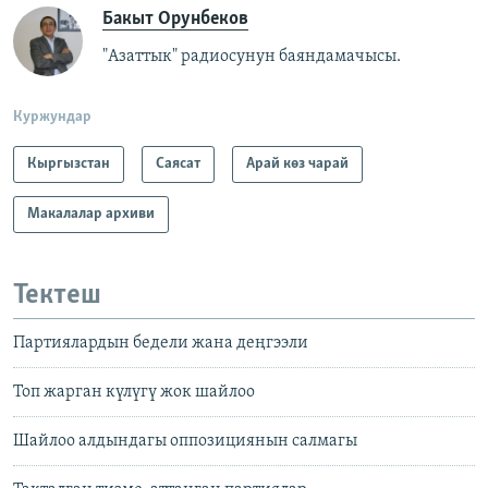
Бакыт Орунбеков
"Азаттык" радиосунун баяндамачысы.
Куржундар
Кыргызстан
Саясат
Арай көз чарай
Макалалар архиви
Тектеш
Партиялардын бедели жана деңгээли
Топ жарган күлүгү жок шайлоо
Шайлоо алдындагы оппозициянын салмагы