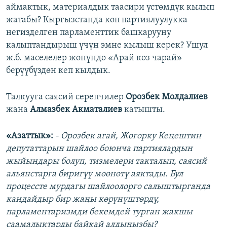
аймактык, материалдык таасири үстөмдүк кылып
жатабы? Кыргызстанда көп партиялуулукка
негизделген парламенттик башкарууну
калыптандырыш үчүн эмне кылыш керек? Ушул
ж.б. маселелер жөнүндө «Арай көз чарай»
берүүбүздөн кеп кылдык.
Талкууга саясий серепчилер
Орозбек Молдалиев
жана
Алмазбек Акматалиев
катышты.
«Азаттык»:
- Орозбек агай, Жогорку Кеңештин
депутаттарын шайлоо боюнча партиялардын
жыйындары болуп, тизмелери такталып, саясий
альянстарга биригүү мөөнөтү аяктады. Бул
процессте мурдагы шайлоолорго салыштырганда
кандайдыр бир жаңы көрүнүштөрдү,
парламентаризмди бекемдей турган жакшы
саамалыктарды байкай алдыңызбы?