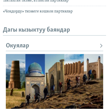
Такталган тизме, аттанган партиялар
«Чоңдорду» тизмеге кошкон партиялар
Дагы кызыктуу баяндар
Окуялар