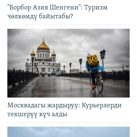
"Борбор Азия Шенгени": Туризм
чөлкөмдү байытабы?
Москвадагы жардыруу: Курьерлерди
текшерүү күч алды