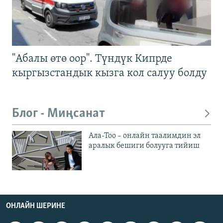
"Абалы өтө оор". Түндүк Кипрде
кыргызстандык кызга кол салуу болду
Блог - Миңсанат
Ала-Тоо – онлайн таалимдин эл
аралык бешиги болууга тийиш
ОНЛАЙН ШЕРИНЕ