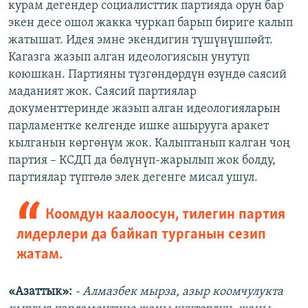
курам дегендер социалисттик партияда орун бар
экен десе ошол жакка чуркап барып бириге калып
жатышат. Идея эмне экендигин түшүнүшпөйт.
Кагазга жазып алган идеологиясын унутуп
коюшкан. Партияны түзгөндөрдүн өзүндө саясий
маданият жок. Саясий партиялар
документтеринде жазып алган идеологияларын
парламентке келгенде ишке ашырууга аракет
кылганын көргөнүм жок. Калыптанып калган чоң
партия – КСДП да бөлүнүп-жарылып жок болду,
партиялар түптөлө элек дегенге мисал ушул.
Коомдун каалоосун, тилегин партия
лидерлери да байкап турганын сезип
жатам.
«Азаттык»:
- Алмазбек мырза, азыр коомчулукта