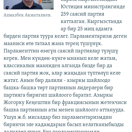
Юстиция министрлигинде
259 саясий партия
Алмазбек Акматалиев.
катталган. Кыргызстанда
ар бир 25 миң адамга
бирден партия туура келет. Парламентаризм деген
мааниси өтө татаал жана терең түшүнүк.
Парламенттин өзөгүн саясий партиялар түзүшү
керек. Мен күндөн-күнгө ынанып келе жатам,
классикалык мааниден алганда бизде бир да
саясий партия жок, алар жаңыдан түптөлүп келе
жатат. Анын бир далили - азыркы шайлоодо
башка-башка төрт партиянын лидерлери бир
партияга биригип шайлоого баратат. Азыркы
Жогорку Кеңештин бир фракциясынын жетекчиси
башка партиянын аты менен шайлоого аттанууда.
Ушул ж.б. мисалдар биз парламентаризмдин
биринчи эле кадамдарын басып келатканыбызды