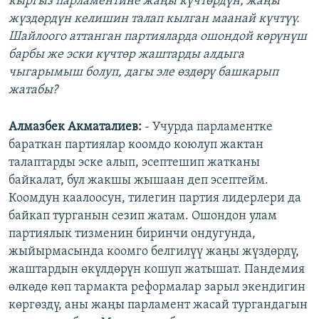
кыргыз парламентине жаңы күчтөрдүн, жаңы
жүздөрдүн келишин талап кылган маанай күчтүү.
Шайлоого аттанган партияларда ошондой көрүнүш
барбы же эски күчтөр жаштарды алдыга
чыгарымыш болуп, дагы эле өздөрү башкарып
жатабы?
Алмазбек Акматалиев:
- Учурда парламентке
бараткан партиялар коомдо коюлуп жактан
талаптарды эске алып, эсептешип жатканы
байкалат, бул жакшы жышаан деп эсептейм.
Коомдун каалоосун, тилегин партия лидерлери да
байкап турганын сезип жатам. Ошондон улам
партиялык тизменин биринчи ондугунда,
жыйырмасында коомго белгилүү жаңы жүздөрдү,
жаштардын өкүлдөрүн кошуп жатышат. Пандемия
өлкөдө көп тармакта реформалар зарыл экендигин
көргөздү, аны жаңы парламент жасай тургандагын