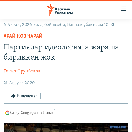
Линктер
Мазмунга
өтүңүз
6-Август, 2026-жыл, бейшемби, Бишкек убактысы 10:53
Навигацияга
ЖАҢЫЛЫКТАР
өтүңүз
АРАЙ КӨЗ ЧАРАЙ
КЫРГЫЗСТАН
Издөөгө
Партиялар идеологияга жараша
салыңыз
ДҮЙНӨ
КЫРГЫЗСТАН
бириккен жок
УКРАИНА
САЯСАТ
ДҮЙНӨ
Бакыт Орунбеков
АТАЙЫН ИЛИКТӨӨ
ЭКОНОМИКА
БОРБОР АЗИЯ
21-Август, 2020
ТВ ПРОГРАММАЛАР
МАДАНИЯТ
ПОДКАСТ
БҮГҮН АЗАТТЫКТА
Бөлүшүңүз
ӨЗГӨЧӨ ПИКИР
ЭКСПЕРТТЕР ТАЛДАЙТ
Бизди Google'дан табыңыз
БИЗ ЖАНА ДҮЙНӨ
Русский
ДАНИСТЕ