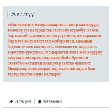
Эскертүү!
«Азаттыктын» материалдарына пикир калтырууда
төмөнкү эрежелерди так сактоону өтүнөбүз: кайсы
бир саясий партияга, топко үгүттөгөн, же каралаган,
бир нече жолу кайталап жиберилген, адамдын
беделине шек келтирген, келекелеген, кордогон,
коркутуп-үркүткөн, басмырлаган жана жек көрүүнү
козуткан пикирлер жарыяланбайт. Эрежени
сактабай жазылган пикирлер сайтка чыкпайт.
Модератор пикирлерди жарыялоо же андан баш
тартуу укугун өзүнө калтырат.​
Бөлүшүңүз
Катталыңыз