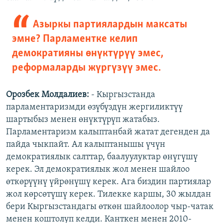
Азыркы партиялардын максаты
эмне? Парламентке келип
демократияны өнүктүрүү эмес,
реформаларды жүргүзүү эмес.
Орозбек Молдалиев:
- Кыргызстанда
парламентаризмди өзүбүздүн жергиликтүү
шартыбыз менен өнүктүрүп жатабыз.
Парламентаризм калыптанбай жатат дегенден да
пайда чыкпайт. Ал калыптанышы үчүн
демократиялык салттар, баалуулуктар өнүгүшү
керек. Эл демократиялык жол менен шайлоо
өткөрүүнү үйрөнүшү керек. Ага биздин партиялар
жол көрсөтүшү керек. Тилекке каршы, 30 жылдан
бери Кыргызстандагы өткөн шайлоолор чыр-чатак
менен коштолуп келди. Канткен менен 2010-