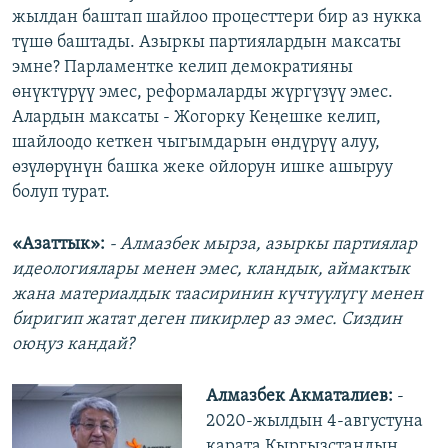
жылдан баштап шайлоо процесттери бир аз нукка
түшө баштады. Азыркы партиялардын максаты
эмне? Парламентке келип демократияны
өнүктүрүү эмес, реформаларды жүргүзүү эмес.
Алардын максаты - Жогорку Кеңешке келип,
шайлоодо кеткен чыгымдарын өндүрүү алуу,
өзүлөрүнүн башка жеке ойлорун ишке ашыруу
болуп турат.
«Азаттык»:
- Алмазбек мырза, азыркы партиялар
идеологиялары менен эмес, кландык, аймактык
жана материалдык таасиринин күчтүүлүгү менен
биригип жатат деген пикирлер аз эмес. Сиздин
оюңуз кандай?
Алмазбек Акматалиев:
-
2020-жылдын 4-августуна
карата Кыргызстандын