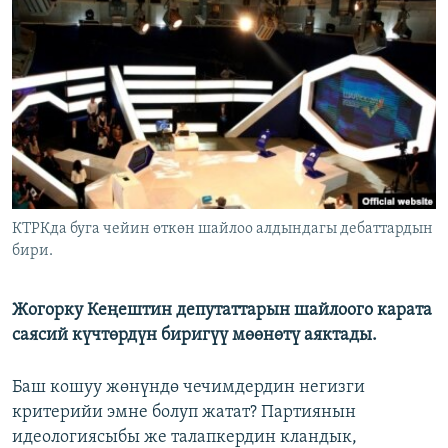
ОНЛАЙН ШЕРИНЕ
ЭЖЕ-СИҢДИЛЕР
АЗАТТЫК+
ЫҢГАЙСЫЗ СУРООЛОР
ЭЕ/АРнун бардык сайттары
КТРКда буга чейин өткөн шайлоо алдындагы дебаттардын
бири.
Жогорку Кеңештин депутаттарын шайлоого карата
саясий күчтөрдүн биригүү мөөнөтү аяктады.
Баш кошуу жөнүндө чечимдердин негизги
критерийи эмне болуп жатат? Партиянын
идеологиясыбы же талапкердин кландык,