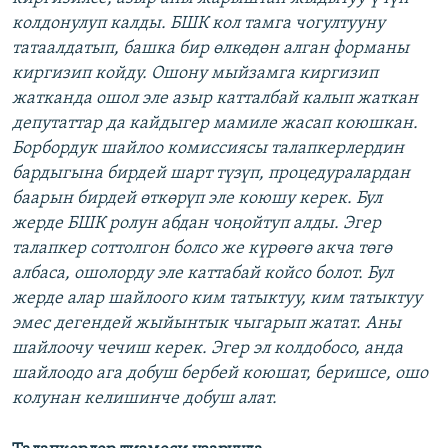
колдонулуп калды. БШК кол тамга чогултууну
татаалдатып, башка бир өлкөдөн алган форманы
киргизип койду. Ошону мыйзамга киргизип
жатканда ошол эле азыр катталбай калып жаткан
депутаттар да кайдыгер мамиле жасап коюшкан.
Борбордук шайлоо комиссиясы талапкерлердин
бардыгына бирдей шарт түзүп, процедуралардан
баарын бирдей өткөрүп эле коюшу керек. Бул
жерде БШК ролун абдан чоңойтуп алды. Эгер
талапкер соттолгон болсо же күрөөгө акча төгө
албаса, ошолорду эле каттабай койсо болот. Бул
жерде алар шайлоого ким татыктуу, ким татыктуу
эмес дегендей жыйынтык чыгарып жатат. Аны
шайлоочу чечиш керек. Эгер эл колдобосо, анда
шайлоодо ага добуш бербей коюшат, беришсе, ошо
колунан келишинче добуш алат.