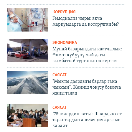
КОРРУПЦИЯ
Гемодиализ чыры: акча
маркумдарга да которулганбы?
ЭКОНОМИКА
Мунай базарындагы каатчылык:
Өкмөт күйүүчү май дагы
кымбаттай турганын эскертти
САЯСАТ
"Мыкты даярдыгы барлар гана
чыксын". Жеңиш чокусу боюнча
жаңы талап
САЯСАТ
"75чилердин каты": Шаардык сот
тараптардын апелляция арызын
карайт