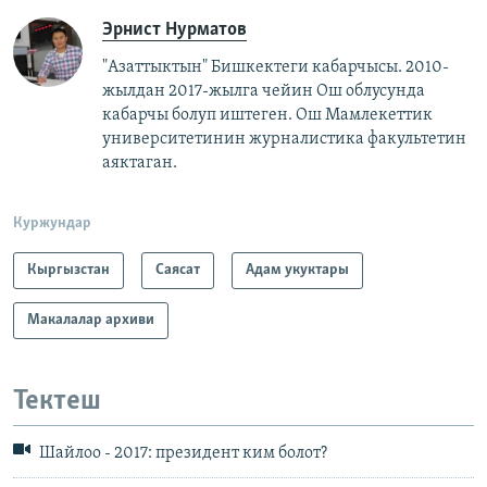
Эрнист Нурматов
"Азаттыктын" Бишкектеги кабарчысы. 2010-
жылдан 2017-жылга чейин Ош облусунда
кабарчы болуп иштеген. Ош Мамлекеттик
университетинин журналистика факультетин
аяктаган.
Куржундар
Кыргызстан
Саясат
Адам укуктары
Макалалар архиви
Тектеш
Шайлоо - 2017: президент ким болот?