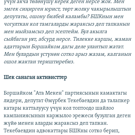
үчүн акча төлөнүшү керек деген нерсе жок. Мен
эмгек сиңирген юрист, төрт жолку чакырылыштын
депутаты, ошону билбей каламбы? БШКнын мен
чогулткан кол тамгаларды жараксыз деп тапканын
мен мыйзамсыз деп эсептейм. Бул акылга
сыйбаган уят, абсурд нерсе. Тилекке каршы, жаман
адаттарын Боршайком дагы деле улантып жатат.
Мен булардын үстүнөн сотко арыз жазам, калганын
ошол жактан териштиребиз.
Шек санаган активисттер
Боршайком "Ата Мекен" партиясынын камактагы
лидери, депутат Өмүрбек Текебаевдин да талапкер
катары катталуусу үчүн кол топтоодо шайлоо
кампаниясынын каржылоо эрежеси бузулган деген
жүйө менен аларды жараксыз деп тапкан.
Текебаевдин адвокаттары БШКны сотко берип,