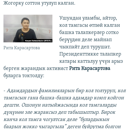
Жогорку соттон утулуп калган.
Ушундан уламбы, айтор,
кол тамгасы өтпөй калган
башка талапкерлер сотко
берүүдөн деле майнап
чыкпайт деп турушат.
Рита Карасартова
Президенттикке талапкер
катары катталуу үчүн арыз
берген жарандык активист
Рита Карасартова
буларга токтолду:
-​
Адамдардын фамилияларын бир кол толтуруп, кол
тамгасын гана башка-башка адамдар коюп койгон
дешти. Ошонун натыйжасында кол тамгаларды
дүңүнөн эле жараксыз деп табышыптыр. Бирок
канча кол тамга чогултсак деле “булардыкын
баарын жокко чыгаргыла” деген буйрутма болгон