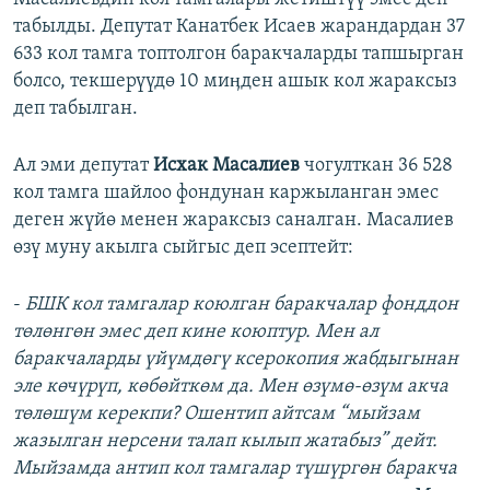
табылды. Депутат Канатбек Исаев жарандардан 37
633 кол тамга топтолгон баракчаларды тапшырган
болсо, текшерүүдө 10 миӊден ашык кол жараксыз
деп табылган.
Ал эми депутат
Исхак Масалиев
чогулткан 36 528
кол тамга шайлоо фондунан каржыланган эмес
деген жүйө менен жараксыз саналган. Масалиев
өзү муну акылга сыйгыс деп эсептейт:
-
БШК кол тамгалар коюлган баракчалар фонддон
төлөнгөн эмес деп кине коюптур. Мен ал
баракчаларды үйүмдөгү ксерокопия жабдыгынан
эле көчүрүп, көбөйткөм да. Мен өзүмө-өзүм акча
төлөшүм керекпи? Ошентип айтсам “мыйзам
жазылган нерсени талап кылып жатабыз” дейт.
Мыйзамда антип кол тамгалар түшүргөн баракча