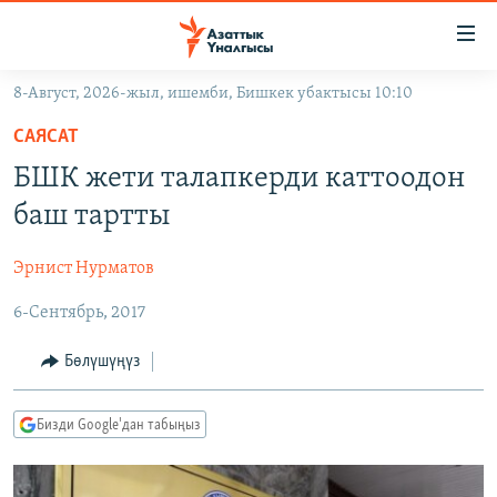
Линктер
Мазмунга
өтүңүз
8-Август, 2026-жыл, ишемби, Бишкек убактысы 10:10
Навигацияга
ЖАҢЫЛЫКТАР
өтүңүз
САЯСАТ
КЫРГЫЗСТАН
Издөөгө
БШК жети талапкерди каттоодон
салыңыз
ДҮЙНӨ
КЫРГЫЗСТАН
баш тартты
УКРАИНА
САЯСАТ
ДҮЙНӨ
Эрнист Нурматов
АТАЙЫН ИЛИКТӨӨ
ЭКОНОМИКА
БОРБОР АЗИЯ
6-Сентябрь, 2017
ТВ ПРОГРАММАЛАР
МАДАНИЯТ
ПОДКАСТ
БҮГҮН АЗАТТЫКТА
Бөлүшүңүз
ӨЗГӨЧӨ ПИКИР
ЭКСПЕРТТЕР ТАЛДАЙТ
Бизди Google'дан табыңыз
БИЗ ЖАНА ДҮЙНӨ
Русский
ДАНИСТЕ