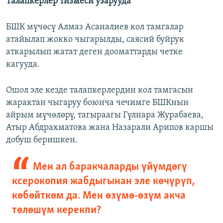
Талапкерлер тизмеси узарууда
БШК мүчөсү Алмаз Асаналиев кол тамгалар
атайылап жокко чыгарылды, саясий буйрук
аткарылып жатат деген дооматтарды четке
кагууда.
Ошол эле кезде талапкерлердин кол тамгасын
жарактан чыгаруу боюнча чечимге БШКнын
айрым мүчөлөрү, тагыраагы Гүлнара Журабаева,
Атыр Абдрахматова жана Назарали Арипов каршы
добуш беришкен.
Мен ал баракчаларды үйүмдөгү
ксерокопия жабдыгынан эле көчүрүп,
көбөйткөм да. Мен өзүмө-өзүм акча
төлөшүм керекпи?