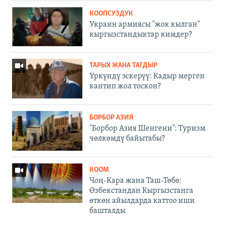
КООПСУЗДУК
Украин армиясы "жок кылган"
кыргызстандыктар кимдер?
ТАРЫХ ЖАНА ТАГДЫР
Үркүндү эскерүү: Кадыр мерген
кантип жол тоскон?
БОРБОР АЗИЯ
"Борбор Азия Шенгени": Туризм
чөлкөмдү байытабы?
КООМ
Чоң-Кара жана Таш-Төбө:
Өзбекстандан Кыргызстанга
өткөн айылдарда каттоо иши
башталды