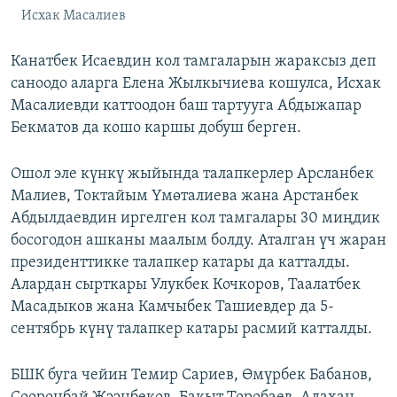
Исхак Масалиев
Канатбек Исаевдин кол тамгаларын жараксыз деп
саноодо аларга Елена Жылкычиева кошулса, Исхак
Масалиевди каттоодон баш тартууга Абдыжапар
Бекматов да кошо каршы добуш берген.
Ошол эле күнкү жыйында талапкерлер Арсланбек
Малиев, Токтайым Үмөталиева жана Арстанбек
Абдылдаевдин иргелген кол тамгалары 30 миңдик
босогодон ашканы маалым болду. Аталган үч жаран
президенттикке талапкер катары да катталды.
Алардан сырткары Улукбек Кочкоров, Таалатбек
Масадыков жана Камчыбек Ташиевдер да 5-
сентябрь күнү талапкер катары расмий катталды.
БШК буга чейин Темир Сариев, Өмүрбек Бабанов,