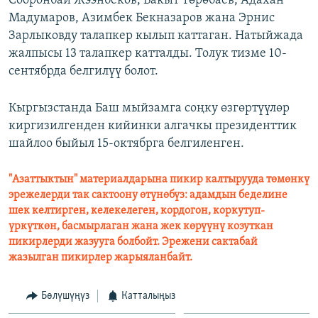
Сооронбай Жээнбеков, Бакыт Төрөбаев, Адахан
Мадумаров, Азимбек Бекназаров жана Эрнис
Зарлыковду талапкер кылып каттаган. Натыйжада
жалпысы 13 талапкер катталды. Толук тизме 10-
сентябрда белгилүү болот.
Кыргызстанда Баш мыйзамга соңку өзгөртүүлөр
киргизилгенден кийинки алгачкы президенттик
шайлоо быйыл 15-октябрга белгиленген.
"Азаттыктын" материалдарына пикир калтырууда төмөнкү
эрежелерди так сактоону өтүнөбүз: адамдын беделине
шек келтирген, келекелеген, кордогон, коркутуп-
үркүткөн, басмырлаган жана жек көрүүнү козуткан
пикирлерди жазууга болбойт. Эрежени сактабай
жазылган пикирлер жарыяланбайт.
Бөлүшүңүз
Катталыңыз