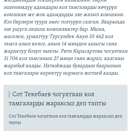
жагдайларды текшербей калышкан. Бирок
ишенимдүү адамдары кол тамгаларды көчүрүп
коюшкан же жок адамдарды эле жазып коюшкан.
Кээ бирлери туура эмес толтуруп салган. Баарында
эле ушуга окшош кемчиликтер бар. Мына,
маселен, урматтуу Турсунбек Акун 35 462 кол
тамга алып келсе, анын 14 миңден ашыгы гана
жарактуу болуп чыкты. Рита Карасартова чогулткан
31 706 кол тамганын 27 миңи гана жарап, калганы
жарабай калды. Натыйжада булардын баарынын
кол тамгалары керектүү нормага жетпей калды.
Сот Текебаев чогулткан кол
тамгаларды жараксыз деп тапты
Сот Текебаев чогулткан кол тамгаларды жараксыз деп
тапты