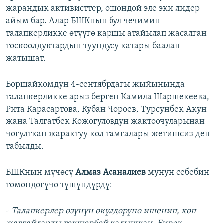
жарандык активисттер, ошондой эле эки лидер
айым бар. Алар БШКнын бул чечимин
талапкерликке өтүүгө каршы атайылап жасалган
тоскоолдуктардын туундусу катары баалап
жатышат.
Боршайкомдун 4-сентябрдагы жыйынында
талапкерликке арыз берген Камила Шаршекеева,
Рита Карасартова, Кубан Чороев, Турсунбек Акун
жана Талгатбек Кожогуловдун жактоочуларынан
чогулткан жарактуу кол тамгалары жетишсиз деп
табылды.
БШКнын мүчөсү
Алмаз Асаналиев
мунун себебин
төмөндөгүчө түшүндүрдү:
-
Талапкерлер өзүнүн өкүлдөрүнө ишенип, көп