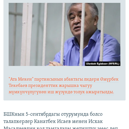
"Ата Мекен" партиясынын абактагы лидери Өмүрбек
Текебаев президенттик жарышка чыгуу
мүмкүнчүлүгүнөн иш жүзүндө толук ажыратылды.
БШКнын 5-сентябрдагы отурумунда болсо
талапкерлер Канатбек Исаев менен Исхак
Масалиевдин кол тамгалары жетиштүү эмес деп