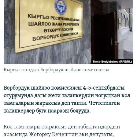
ОНЛАЙН ШЕРИНЕ
ЭЖЕ-СИҢДИЛЕР
АЗАТТЫК+
ЫҢГАЙСЫЗ СУРООЛОР
ЭЕ/АРнун бардык сайттары
Кыргызстандын Борбордук шайлоо комиссиясы.
Борбордук шайлоо комиссиясы 4-5-сентябрдагы
отурумунда дагы жети талапкердин чогулткан кол
тамгаларын жараксыз деп тапты. Четтетилген
талапкерлер буга нааразы болууда.
Кол тамгалары жараксыз деп табылгандардын
арасында Жогорку Кеңештин эки депутаты,