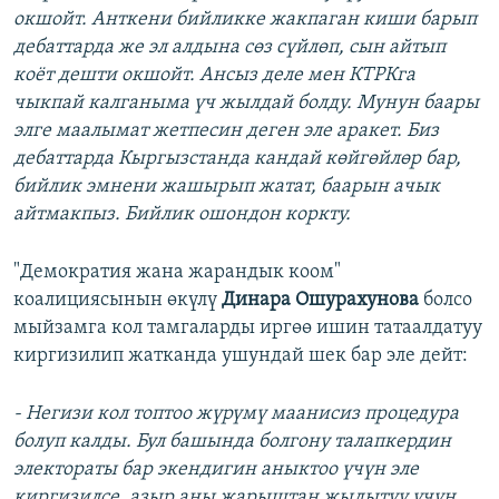
окшойт. Анткени бийликке жакпаган киши барып
дебаттарда же эл алдына сөз сүйлөп, сын айтып
коёт дешти окшойт. Ансыз деле мен КТРКга
чыкпай калганыма үч жылдай болду. Мунун баары
элге маалымат жетпесин деген эле аракет. Биз
дебаттарда Кыргызстанда кандай көйгөйлөр бар,
бийлик эмнени жашырып жатат, баарын ачык
айтмакпыз. Бийлик ошондон коркту.
"Демократия жана жарандык коом"
коалициясынын өкүлү
Динара Ошурахунова
болсо
мыйзамга кол тамгаларды иргөө ишин татаалдатуу
киргизилип жатканда ушундай шек бар эле дейт:
- Негизи кол топтоо жүрүмү маанисиз процедура
болуп калды. Бул башында болгону талапкердин
электораты бар экендигин аныктоо үчүн эле
киргизилсе, азыр аны жарыштан жыдытуу үчүн