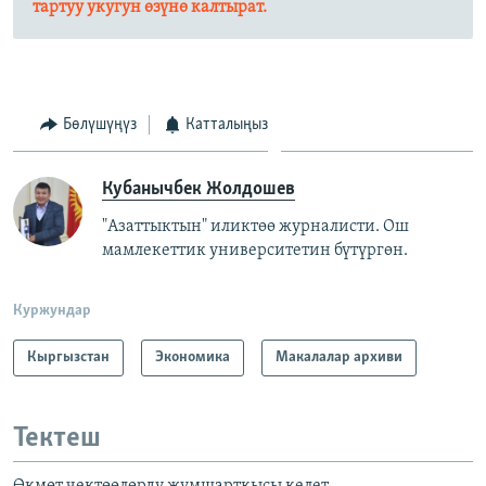
тартуу укугун өзүнө калтырат.​
Бөлүшүңүз
Катталыңыз
Кубанычбек Жолдошев
"Азаттыктын" иликтөө журналисти. Ош
мамлекеттик университетин бүтүргөн.
Куржундар
Кыргызстан
Экономика
Макалалар архиви
Тектеш