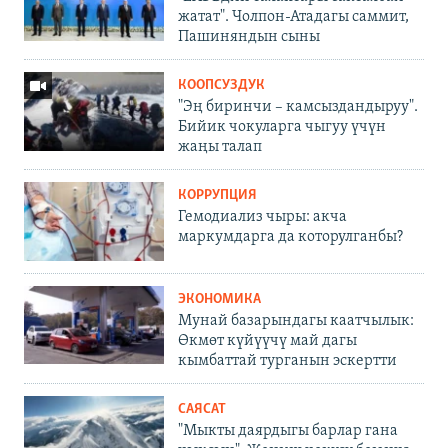
жатат". Чолпон-Атадагы саммит,
Пашиняндын сыны
КООПСУЗДУК
"Эң биринчи – камсыздандыруу".
Бийик чокуларга чыгуу үчүн
жаңы талап
КОРРУПЦИЯ
Гемодиализ чыры: акча
маркумдарга да которулганбы?
ЭКОНОМИКА
Мунай базарындагы каатчылык:
Өкмөт күйүүчү май дагы
кымбаттай турганын эскертти
САЯСАТ
"Мыкты даярдыгы барлар гана