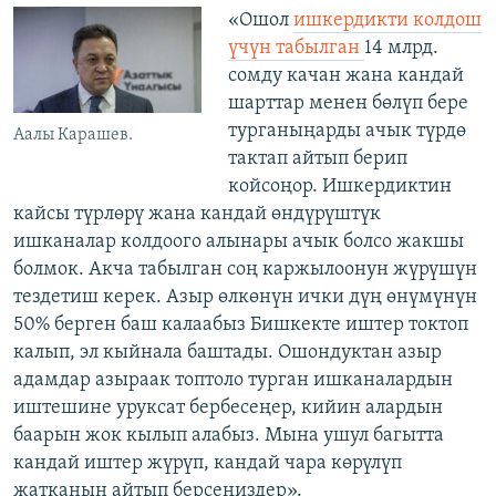
«Ошол
ишкердикти колдош
үчүн табылган
14 млрд.
сомду качан жана кандай
шарттар менен бөлүп бере
турганыңарды ачык түрдө
Аалы Карашев.
тактап айтып берип
койсоңор. Ишкердиктин
кайсы түрлөрү жана кандай өндүрүштүк
ишканалар колдоого алынары ачык болсо жакшы
болмок. Акча табылган соң каржылоонун жүрүшүн
тездетиш керек. Азыр өлкөнүн ички дүң өнүмүнүн
50% берген баш калаабыз Бишкекте иштер токтоп
калып, эл кыйнала баштады. Ошондуктан азыр
адамдар азыраак топтоло турган ишканалардын
иштешине уруксат бербесеңер, кийин алардын
баарын жок кылып алабыз. Мына ушул багытта
кандай иштер жүрүп, кандай чара көрүлүп
жатканын айтып берсеңиздер».