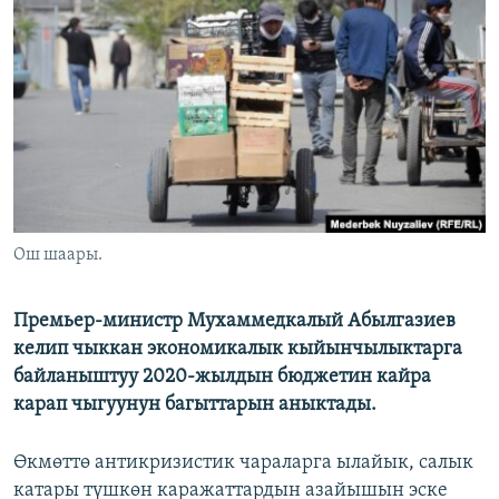
ОНЛАЙН ШЕРИНЕ
ЭЖЕ-СИҢДИЛЕР
АЗАТТЫК+
ЫҢГАЙСЫЗ СУРООЛОР
ЭЕ/АРнун бардык сайттары
Ош шаары.
Премьер-министр Мухаммедкалый Абылгазиев
келип чыккан экономикалык кыйынчылыктарга
байланыштуу 2020-жылдын бюджетин кайра
карап чыгуунун багыттарын аныктады.
Өкмөттө антикризистик чараларга ылайык, салык
катары түшкөн каражаттардын азайышын эске