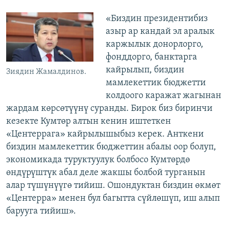
«Биздин президентибиз
азыр ар кандай эл аралык
каржылык донорлорго,
фонддорго, банктарга
кайрылып, биздин
Зиядин Жамалдинов.
мамлекеттик бюджетти
колдоого каражат жагынан
жардам көрсөтүүнү суранды. Бирок биз биринчи
кезекте Кумтөр алтын кенин иштеткен
«Центеррага» кайрылышыбыз керек. Анткени
биздин мамлекеттик бюджеттин абалы оор болуп,
экономикада туруктуулук болбосо Кумтөрдө
өндүрүштүк абал деле жакшы болбой турганын
алар түшүнүүгө тийиш. Ошондуктан биздин өкмөт
«Центерра» менен бул багытта сүйлөшүп, иш алып
барууга тийиш».