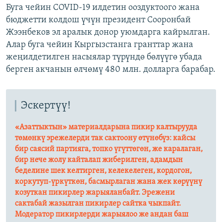
Буга чейин COVID-19 илдетин ооздуктоого жана
бюджетти колдош үчүн президент Сооронбай
Жээнбеков эл аралык донор уюмдарга кайрылган.
Алар буга чейин Кыргызстанга гранттар жана
жеңилдетилген насыялар түрүндө бөлүүгө убада
берген акчанын өлчөмү 480 млн. долларга барабар.
Эскертүү!
«Азаттыктын» материалдарына пикир калтырууда
төмөнкү эрежелерди так сактоону өтүнөбүз: кайсы
бир саясий партияга, топко үгүттөгөн, же каралаган,
бир нече жолу кайталап жиберилген, адамдын
беделине шек келтирген, келекелеген, кордогон,
коркутуп-үркүткөн, басмырлаган жана жек көрүүнү
козуткан пикирлер жарыяланбайт. Эрежени
сактабай жазылган пикирлер сайтка чыкпайт.
Модератор пикирлерди жарыялоо же андан баш