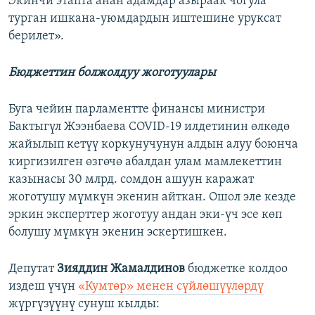
Экинчи этапта анан адамдар азыраак чогула
турган ишкана-уюмдардын иштешине уруксат
берилет».
Бюджеттин болжолдуу жоготуулары
Буга чейин парламентте финансы министри
Бактыгүл Жээнбаева COVID-19 илдетинин өлкөдө
жайылып кетүү коркунучунун алдын алуу боюнча
киргизилген өзгөчө абалдан улам мамлекеттин
казынасы 30 млрд. сомдон ашуун каражат
жоготушу мүмкүн экенин айткан. Ошол эле кезде
эркин эксперттер жоготуу андан эки-үч эсе көп
болушу мүмкүн экенин эскертишкен.
Депутат
Зияддин Жамалдинов
бюджетке колдоо
издеш үчүн
«Кумтөр» менен сүйлөшүүлөрдү
жүргүзүүнү сунуш кылды: