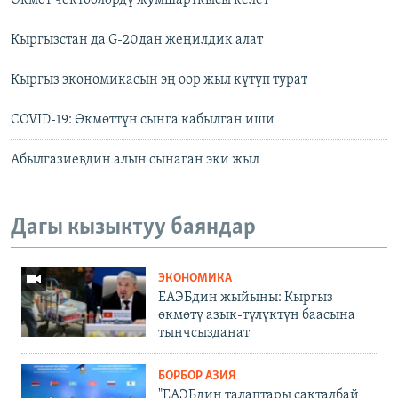
Өкмөт чектөөлөрдү жумшарткысы келет
Кыргызстан да G-20дан жеңилдик алат
Кыргыз экономикасын эң оор жыл күтүп турат
COVID-19: Өкмөттүн сынга кабылган иши
Абылгазиевдин алын сынаган эки жыл
Дагы кызыктуу баяндар
ЭКОНОМИКА
ЕАЭБдин жыйыны: Кыргыз
өкмөтү азык-түлүктүн баасына
тынчсызданат
БОРБОР АЗИЯ
"ЕАЭБдин талаптары сакталбай