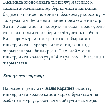
Жыйында экономикага тиешелүү маселелер,
салыктык жеңилдиктер берилгенден кийинки
бюджеттин кирешелеринин болжолдуу көрсөткүчү
талкууланды. Буга чейин вице-премьер-министр
Эркин Асрандиев ишкердиктин бардык эле түрүнө
салык жеңилдиктери берилбей турганын айткан.
Вице-премьер-министр өзгөчө жабыркаган
ишкердиктин түрлөрү иликтенип, жакында
жарыяланарын билдирген. Ошондой эле ал
ишкердикти колдоо үчүн 14 млрд. сом табылганын
жарыялаган.
Кечеңдеген чаралар
Парламент депутаты
Аалы Карашев
өкмөттү
ишкердикти колдоо кайсы каржы булактарынын
эсебинен жүргүзүлөрүн ачык айтууга чакырды: