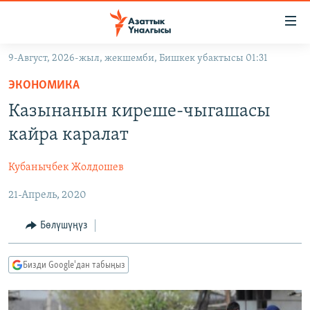
Линктер
Мазмунга
өтүңүз
9-Август, 2026-жыл, жекшемби, Бишкек убактысы 01:31
Навигацияга
ЖАҢЫЛЫКТАР
өтүңүз
ЭКОНОМИКА
КЫРГЫЗСТАН
Издөөгө
Казынанын киреше-чыгашасы
салыңыз
ДҮЙНӨ
КЫРГЫЗСТАН
кайра каралат
УКРАИНА
САЯСАТ
ДҮЙНӨ
Кубанычбек Жолдошев
АТАЙЫН ИЛИКТӨӨ
ЭКОНОМИКА
БОРБОР АЗИЯ
21-Апрель, 2020
ТВ ПРОГРАММАЛАР
МАДАНИЯТ
ПОДКАСТ
БҮГҮН АЗАТТЫКТА
Бөлүшүңүз
ӨЗГӨЧӨ ПИКИР
ЭКСПЕРТТЕР ТАЛДАЙТ
Бизди Google'дан табыңыз
БИЗ ЖАНА ДҮЙНӨ
Русский
ДАНИСТЕ