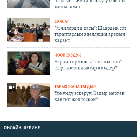
чыксын". Жеңиш чокусу боюнча
жаңы талап
САЯСАТ
"75чилердин каты": Шаардык сот
тараптардын апелляция арызын
карайт
КООПСУЗДУК
Украин армиясы "жок кылган"
кыргызстандыктар кимдер?
ТАРЫХ ЖАНА ТАГДЫР
Үркүндү эскерүү: Кадыр мерген
кантип жол тоскон?
ОНЛАЙН ШЕРИНЕ