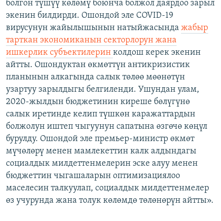
болгон түшүү көлөмү боюнча болжол даярдоо зарыл
экенин билдирди. Ошондой эле COVID-19
вирусунун жайылышынын натыйжасында
жабыр
тарткан экономиканын секторлорун жана
ишкерлик субъектилерин
колдош керек экенин
айтты. Ошондуктан өкмөттүн антикризистик
планынын алкагында салык төлөө мөөнөтүн
узартуу зарылдыгы белгиленди. Ушундан улам,
2020-жылдын бюджетинин киреше бөлүгүнө
салык иретинде келип түшкөн каражаттардын
болжолун иштеп чыгуунун сапатына өзгөчө көңүл
бурулду. Ошондой эле премьер-министр өкмөт
мүчөлөрү менен мамлекеттин калк алдындагы
социалдык милдеттенмелерин эске алуу менен
бюджеттин чыгашаларын оптимизациялоо
маселесин талкуулап, социалдык милдеттенмелер
өз учурунда жана толук көлөмдө төлөнөрүн айтты».