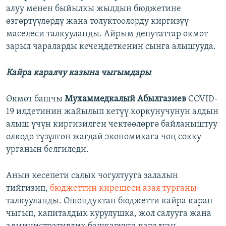
алуу менен быйылкы жылдын бюджетине
өзгөртүүлөрдү жана толуктоолорду киргизүү
маселеси талкууланды. Айрым депутаттар өкмөт
зарыл чараларды кечеңдеткенин сынга алышууда.
Кайра каралчу казына чыгымдары
Өкмөт башчы
Мухаммедкалый Абылгазиев
COVID-
19 илдетинин жайылып кетүү коркунучунун алдын
алыш үчүн киргизилген чектөөлөргө байланыштуу
өлкөдө түзүлгөн жагдай экономикага чоң сокку
урганын белгиледи.
Анын кесепети салык чогултууга залалын
тийгизип,
бюджеттин кирешеси азая турганы
талкууланды. Ошондуктан бюджетти кайра карап
чыгып, капиталдык курулушка, жол салууга жана