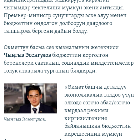
административдик башкарууга каралган
чыгымдар чектелиши мүмкүн экени айтылды.
Премьер-министр сунуштарды эске алуу менен
бюджеттин оңдолгон долбоорун даярдоого
тапшырма бергени дайын болду.
Өкмөттүн басма сөз кызматынын жетекчиси
Чыңгыз Эсенгулов
бюджеттин корголгон
беренелери сакталып, социалдык милдеттенмелер
толук аткарыла турганын билдирди:
«Өкмөт башчы деталдуу
экономикалык талдоо үчүн
өлкөдө өзгөчө абал/өзгөчө
кырдаал режими
киргизилгенине
Чыңгыз Эсенгулов.
байланышкан бюджеттин
кирешесинин мүмкүн