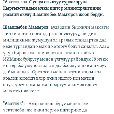
"Азаттыктын" ушул сыяктуу суроолоруна
Кыргызстандын ички иштер министрлигинин
расмий өкүлү Шамшыбек Мамыров жооп берди.
Шамшыбек Мамыров:
Булардын биринчи максаты
- ички иштер органдарын өнүктүрүү, биздин
милициянын жумушун эл аралык стандартка дал
келе тургандай кылып көтөрүү болуп саналат. Алар
үчүн бир жылдык мөөнөт аныктап жатабыз.
ИИМдин буйругу менен үлгүлүү райондук 18 ички
иштер бөлүмүнө аталган долбоорду ишке ашыруу
дайындалды. Орто эсеп менен отузга жакын эл
аралык кеңешчилер ички иштер кызматын
өнүктүрүүгө жана жакшыртууга көмөктөшүү
максатында келет.
"Азаттык":
- Алар кеңеш берүү менен эле
чектелеби, же ички тергөө иштерине да