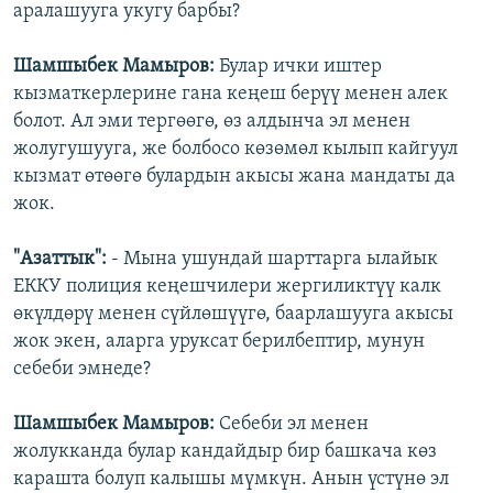
аралашууга укугу барбы?
Шамшыбек Мамыров:
Булар ички иштер
кызматкерлерине гана кеңеш берүү менен алек
болот. Ал эми тергөөгө, өз алдынча эл менен
жолугушууга, же болбосо көзөмөл кылып кайгуул
кызмат өтөөгө булардын акысы жана мандаты да
жок.
"Азаттык":
- Мына ушундай шарттарга ылайык
ЕККУ полиция кеңешчилери жергиликтүү калк
өкүлдөрү менен сүйлөшүүгө, баарлашууга акысы
жок экен, аларга уруксат берилбептир, мунун
себеби эмнеде?
Шамшыбек Мамыров:
Себеби эл менен
жолукканда булар кандайдыр бир башкача көз
карашта болуп калышы мүмкүн. Анын үстүнө эл