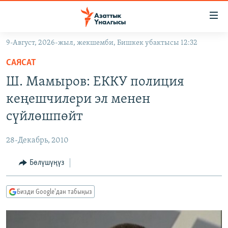
Линктер
Мазмунга
өтүңүз
9-Август, 2026-жыл, жекшемби, Бишкек убактысы 12:32
Навигацияга
ЖАҢЫЛЫКТАР
өтүңүз
САЯСАТ
КЫРГЫЗСТАН
Издөөгө
Ш. Мамыров: ЕККУ полиция
салыңыз
ДҮЙНӨ
КЫРГЫЗСТАН
кеңешчилери эл менен
УКРАИНА
САЯСАТ
ДҮЙНӨ
сүйлөшпөйт
АТАЙЫН ИЛИКТӨӨ
ЭКОНОМИКА
БОРБОР АЗИЯ
28-Декабрь, 2010
ТВ ПРОГРАММАЛАР
МАДАНИЯТ
Бөлүшүңүз
ПОДКАСТ
БҮГҮН АЗАТТЫКТА
ӨЗГӨЧӨ ПИКИР
ЭКСПЕРТТЕР ТАЛДАЙТ
Бизди Google'дан табыңыз
БИЗ ЖАНА ДҮЙНӨ
Русский
ДАНИСТЕ