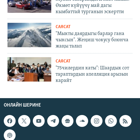
Өкмөт күйүүчү май дагы
кымбаттай турганын эскертти
САЯСАТ
"Мыкты даярдыгы барлар гана
чыксын". Жеңиш чокусу боюнча
жаңы талап
САЯСАТ
"75чилердин каты": Шаардык сот
тараптардын апелляция арызын
карайт
ОНЛАЙН ШЕРИНЕ