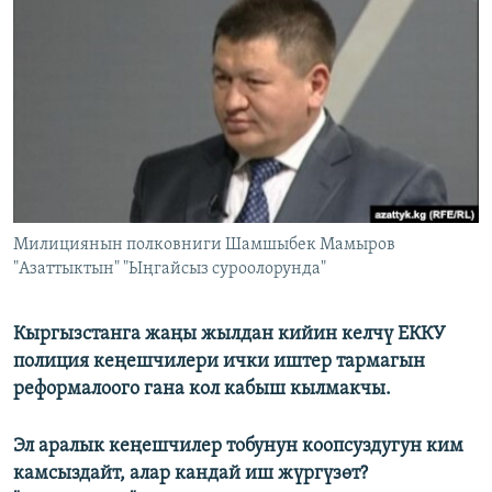
ОНЛАЙН ШЕРИНЕ
ЭЖЕ-СИҢДИЛЕР
АЗАТТЫК+
ЫҢГАЙСЫЗ СУРООЛОР
ЭЕ/АРнун бардык сайттары
Милициянын полковниги Шамшыбек Мамыров
"Азаттыктын" "Ыңгайсыз суроолорунда"
Кыргызстанга жаңы жылдан кийин келчү ЕККУ
полиция кеңешчилери ички иштер тармагын
реформалоого гана кол кабыш кылмакчы.
Эл аралык кеңешчилер тобунун коопсуздугун ким
камсыздайт, алар кандай иш жүргүзөт?