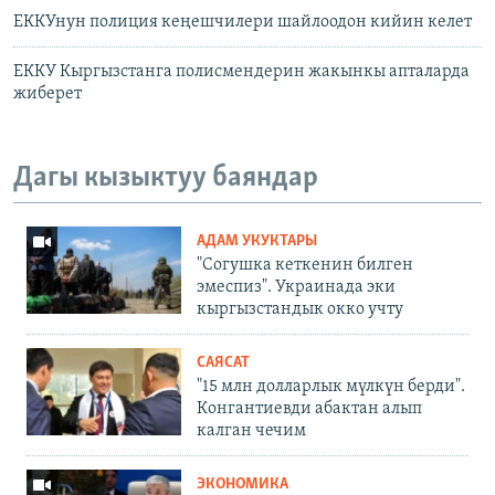
ЕККУнун полиция кеңешчилери шайлоодон кийин келет
ЕККУ Кыргызстанга полисмендерин жакынкы апталарда
жиберет
Дагы кызыктуу баяндар
АДАМ УКУКТАРЫ
"Согушка кеткенин билген
эмеспиз". Украинада эки
кыргызстандык окко учту
САЯСАТ
"15 млн долларлык мүлкүн берди".
Конгантиевди абактан алып
калган чечим
ЭКОНОМИКА