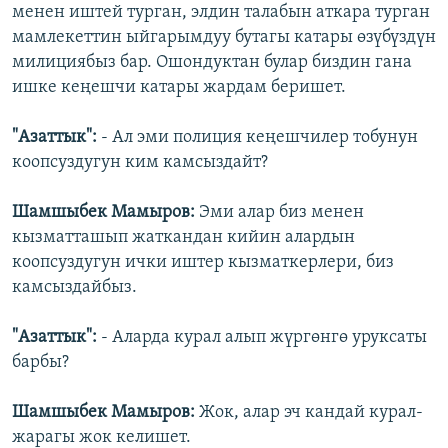
менен иштей турган, элдин талабын аткара турган
мамлекеттин ыйгарымдуу бутагы катары өзүбүздүн
милициябыз бар. Ошондуктан булар биздин гана
ишке кеңешчи катары жардам беришет.
"Азаттык":
- Ал эми полиция кеңешчилер тобунун
коопсуздугун ким камсыздайт?
Шамшыбек Мамыров:
Эми алар биз менен
кызматташып жаткандан кийин алардын
коопсуздугун ички иштер кызматкерлери, биз
камсыздайбыз.
"Азаттык":
- Аларда курал алып жүргөнгө уруксаты
барбы?
Шамшыбек Мамыров:
Жок, алар эч кандай курал-
жарагы жок келишет.