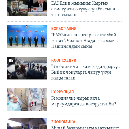
ЕАЭБдин жыйыны: Кыргыз
өкмөтү азык-түлүктүн баасына
тынчсызданат
БОРБОР АЗИЯ
"ЕАЭБдин талаптары сакталбай
жатат". Чолпон-Атадагы саммит,
Пашиняндын сыны
КООПСУЗДУК
"Эң биринчи – камсыздандыруу".
Бийик чокуларга чыгуу үчүн
жаңы талап
КОРРУПЦИЯ
Гемодиализ чыры: акча
маркумдарга да которулганбы?
ЭКОНОМИКА
Мунай базарындагы каатчылык: