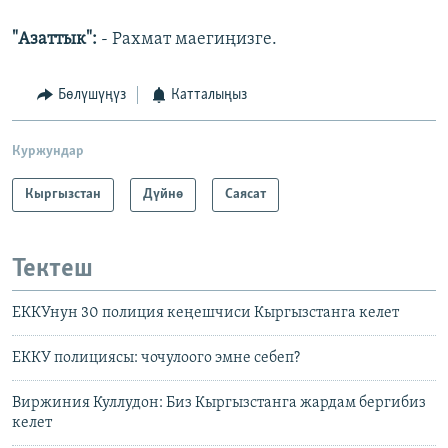
"Азаттык":
- Рахмат маегиңизге.
Бөлүшүңүз
Катталыңыз
Куржундар
Кыргызстан
Дүйнө
Саясат
Тектеш
ЕККУнун 30 полиция кеңешчиси Кыргызстанга келет
ЕККУ полициясы: чочулоого эмне себеп?
Виржиния Куллудон: Биз Кыргызстанга жардам бергибиз
келет